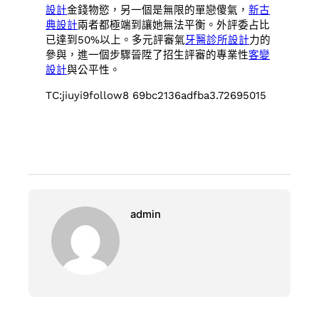
設計
金錢物慾，另一個是無限的單戀傻氣，
新古
典設計
兩者都極端到讓她無法平衡。外評委占比
已達到50%以上。多元評審氣
牙醫診所設計
力的
參與，進一個步驟晉陞了招生評審的專業性
客變
設計
與公平性。
TC:jiuyi9follow8 69bc2136adfba3.72695015
admin