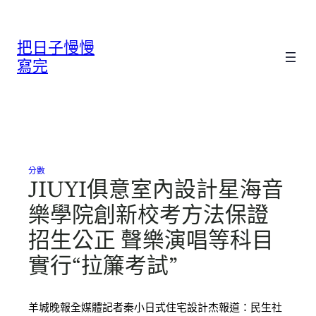
跳
至
把日子慢慢
主
要
寫完
內
容
分數
JIUYI俱意室內設計星海音
樂學院創新校考方法保證
招生公正 聲樂演唱等科目
實行“拉簾考試”
羊城晚報全媒體記者秦小日式住宅設計杰報道：民生社