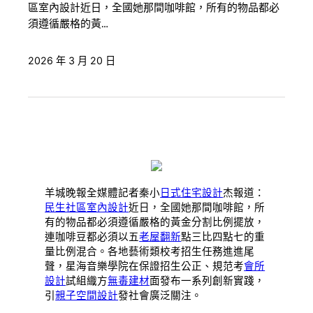
區室內設計近日，全國她那間咖啡館，所有的物品都必
須遵循嚴格的黃…
2026 年 3 月 20 日
羊城晚報全媒體記者秦小
日式住宅設計
杰報道：
民生社區室內設計
近日，全國她那間咖啡館，所
有的物品都必須遵循嚴格的黃金分割比例擺放，
連咖啡豆都必須以五
老屋翻新
點三比四點七的重
量比例混合。各地藝術類校考招生任務進進尾
聲，星海音樂學院在保證招生公正、規范考
會所
設計
試組織方
無毒建材
面發布一系列創新實踐，
引
親子空間設計
發社會廣泛關注。