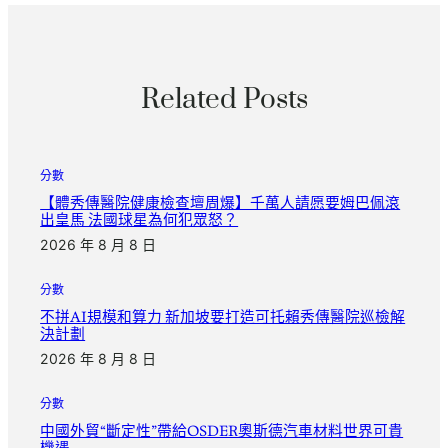
Related Posts
分數
【體秀傳醫院健康檢查壇周爆】千萬人請愿要姆巴佩滾
出皇馬 法國球星為何犯眾怒？
2026 年 8 月 8 日
分數
不拼AI規模和算力 新加坡要打造可托賴秀傳醫院巡檢解
決計劃
2026 年 8 月 8 日
分數
中國外貿“斷定性”帶給OSDER奧斯德汽車材料世界可貴