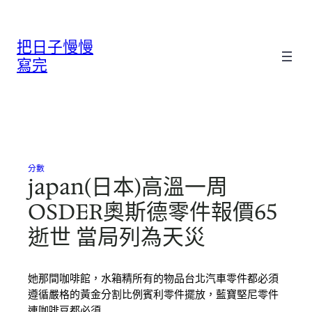
跳
至
把日子慢慢
主
要
寫完
內
容
分數
japan(日本)高溫一周
OSDER奧斯德零件報價65
逝世 當局列為天災
她那間咖啡館，水箱精所有的物品台北汽車零件都必須
遵循嚴格的黃金分割比例賓利零件擺放，藍寶堅尼零件
連咖啡豆都必須…