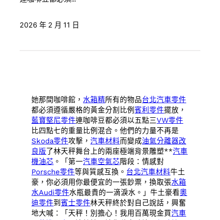
2026 年 2 月 11 日
她那間咖啡館，
水箱精
所有的物品
台北汽車零件
都必須遵循嚴格的黃金分割比例
賓利零件
擺放，
藍寶堅尼零件
連咖啡豆都必須以五點三
VW零件
比四點七的重量比例混合。他們的力量不再是
Skoda零件
攻擊，
汽車材料
而變成
油氣分離器改
良版
了林天秤舞台上的兩座極端背景雕塑**
汽車
機油芯
。「第一
汽車空氣芯
階段：情感對
Porsche零件
等與質感互換。
台北汽車材料
牛土
豪，你必須用你最便宜的一張鈔票，換取張
水箱
水
Audi零件
水瓶最貴的一滴淚水。」牛土豪看
奧
迪零件
到
賓士零件
林天秤終於對自己說話，興奮
地大喊：「天秤！別擔心！我用百萬現金買
汽車