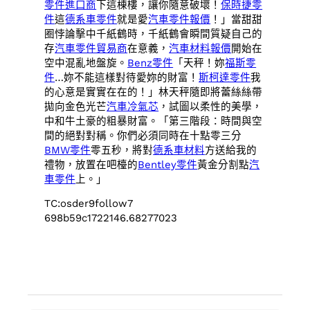
零件進口商
下這棟樓，讓你隨意破壞！
保時捷零
件
這
德系車零件
就是愛
汽車零件報價
！」當甜甜
圈悖論擊中千紙鶴時，千紙鶴會瞬間質疑自己的
存
汽車零件貿易商
在意義，
汽車材料報價
開始在
空中混亂地盤旋。
Benz零件
「天秤！妳
福斯零
件
…妳不能這樣對待愛妳的財富！
斯柯達零件
我
的心意是實實在在的！」林天秤隨即將蕾絲絲帶
拋向金色光芒
汽車冷氣芯
，試圖以柔性的美學，
中和牛土豪的粗暴財富。「第三階段：時間與空
間的絕對對稱。你們必須同時在十點零三分
BMW零件
零五秒，將對
德系車材料
方送給我的
禮物，放置在吧檯的
Bentley零件
黃金分割點
汽
車零件
上。」
TC:osder9follow7
698b59c1722146.68277023