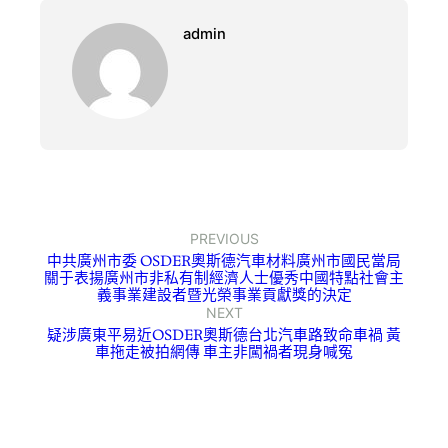
admin
PREVIOUS
中共廣州市委 OSDER奧斯德汽車材料廣州市國民當局
關于表揚廣州市非私有制經濟人士優秀中國特點社會主
義事業建設者暨光榮事業貢獻獎的決定
NEXT
疑涉廣東平易近OSDER奧斯德台北汽車路致命車禍 黃
車拖走被拍網傳 車主非闖禍者現身喊冤