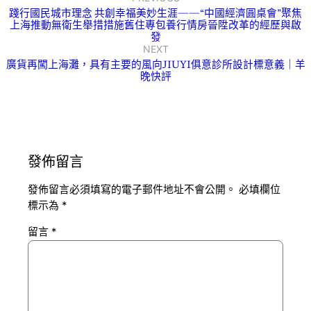
踐行國民城市理念 共創幸福美妙生涯——“中國經濟圓桌會”聚焦
上海推動無衛生舉措措施舊住專包養行情房晉陞改革的經歷與啟
發
NEXT
廣貨再闖上海灘，具有主要的風向JIUYI俱意診所設計標意義｜羊
晚快評
發佈留言
發佈留言必須填寫的電子郵件地址不會公開。
必填欄位
標示為
*
留言
*