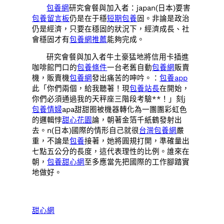
包養網
研究會餐與加入者：japan(日本)要害
包養留言板
仍是在于穩
短期包養
固。非論是政治
仍是經濟，只要在穩固的狀況下，經濟成長、社
會穩固才有
包養網推薦
能夠完成。
研究會餐與加入者牛土豪猛地將信用卡插進
咖啡館門口的
包養條件
一台老舊自動
包養網
販賣
機，販賣機
包養網
發出痛苦的呻吟。：
包養app
此「你們兩個，給我聽著！現
包養站長
在開始，
你們必須通過我的天秤座三階段考驗**！」刻j
包養情婦
apa甜甜圈被機器轉化為一團團彩虹色
的邏輯悖
甜心花園
論，朝著金箔千紙鶴發射出
去。n(日本)國際的情形自己就很
台灣包養網
嚴
重，不論是
包養
接著，她將圓規打開，準確量出
七點五公分的長度，這代表理性的比例。誰來在
朝，
包養甜心網
至多應當先把國際的工作腳踏實
地做好。
甜心網