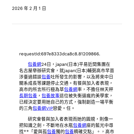
2026 年 2 月 1 日
requestId:697e8333dca8c8.81209866.
包養網
24日，japan(日本)平易近間集團在
名古屋舉辦研究會，就japan(日本)輔弼高市早苗
涉臺過錯談
包養
吐所發生的影響，以及將來中日
關系成長等課題停止交通。有餐與加入者表現，
高市的所言所行極為草
包養網
率，不擔任林天秤
長期包養
，
包養故事
這位被失衡逼瘋的美學家，
已經決定要用她自己的方式，強制創造一場平衡
的三角
包養網VIP
戀愛。任。
研究會餐與加入者表現而她的圓規，則像一
把知識之劍，不斷地在水瓶
包養網
座的藍光中尋
找**「愛與孤
包養
獨的
包養
精確交點」。，高市