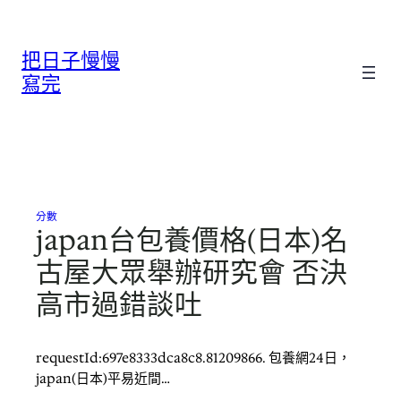
跳
至
把日子慢慢
主
要
寫完
內
容
分數
japan台包養價格(日本)名
古屋大眾舉辦研究會 否決
高市過錯談吐
requestId:697e8333dca8c8.81209866. 包養網24日，
japan(日本)平易近間…