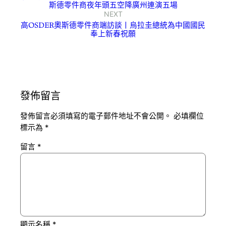
斯德零件商夜年頭五空降廣州連演五場
NEXT
高OSDER奧斯德零件商端訪談丨烏拉圭總統為中國國民
奉上新春祝願
發佈留言
發佈留言必須填寫的電子郵件地址不會公開。
必填欄位
標示為
*
留言
*
顯示名稱
*