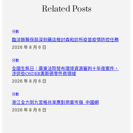
Related Posts
分數
臨沭縣醫保局深刻藥店檢討森和診所疫苗疫情防控任務
2026 年 8 月 6 日
分數
全國生態日｜廣東法院發布環境資源審判十年夜案件，
涉這些OSDER奧斯德零件商領域
2026 年 8 月 6 日
分數
浙江全力到九宮格共享應對用電岑嶺_中國網
2026 年 8 月 6 日