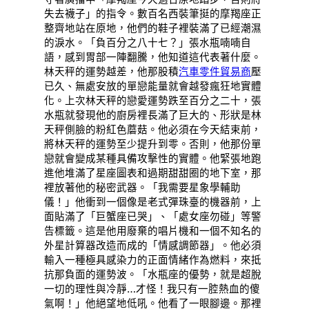
失去襪子」的指令。數百名西裝筆挺的摩羯座正
整齊地站在原地，他們的鞋子裡裝滿了已經潮濕
的淚水。「負百分之八十七？」張水瓶喃喃自
語，感到胃部一陣翻騰，他知道這代表著什麼。
林天秤的運勢越差，他那股積
汽車零件貿易商
壓
已久、無處安放的單戀能量就會越發瘋狂地實體
化。上次林天秤的戀愛運勢跌至百分之二十，張
水瓶就發現他的廚房裡長滿了巨大的、形狀是林
天秤側臉的粉紅色蘑菇。他必須在今天結束前，
將林天秤的運勢至少提升到零。否則，他那份單
戀就會變成某種具備攻擊性的實體。他緊張地跑
進他堆滿了星座圖表和過期甜甜圈的地下室，那
裡放著他的秘密武器。「我需要星象學輔助
儀！」他衝到一個像是老式彈珠臺的機器前，上
面貼滿了「巨蟹座已哭」、「處女座勿碰」等警
告標籤。這是他用廢棄的唱片機和一個不知名的
外星計算器改造而成的「情感調節器」。他必須
輸入一種極具感染力的正面情緒作為燃料，來抵
抗那負面的運勢波。「水瓶座的優勢，就是超脫
一切的理性與冷靜…才怪！我只有一腔熱血的傻
氣啊！」他絕望地低吼。他看了一眼腳邊。那裡