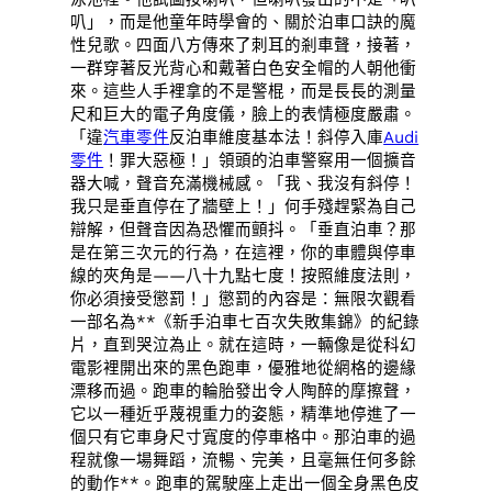
叭」，而是他童年時學會的、關於泊車口訣的魔
性兒歌。四面八方傳來了刺耳的剎車聲，接著，
一群穿著反光背心和戴著白色安全帽的人朝他衝
來。這些人手裡拿的不是警棍，而是長長的測量
尺和巨大的電子角度儀，臉上的表情極度嚴肅。
「違
汽車零件
反泊車維度基本法！斜停入庫
Audi
零件
！罪大惡極！」領頭的泊車警察用一個擴音
器大喊，聲音充滿機械感。「我、我沒有斜停！
我只是垂直停在了牆壁上！」何手殘趕緊為自己
辯解，但聲音因為恐懼而顫抖。「垂直泊車？那
是在第三次元的行為，在這裡，你的車體與停車
線的夾角是——八十九點七度！按照維度法則，
你必須接受懲罰！」懲罰的內容是：無限次觀看
一部名為**《新手泊車七百次失敗集錦》的紀錄
片，直到哭泣為止。就在這時，一輛像是從科幻
電影裡開出來的黑色跑車，優雅地從網格的邊緣
漂移而過。跑車的輪胎發出令人陶醉的摩擦聲，
它以一種近乎蔑視重力的姿態，精準地停進了一
個只有它車身尺寸寬度的停車格中。那泊車的過
程就像一場舞蹈，流暢、完美，且毫無任何多餘
的動作**。跑車的駕駛座上走出一個全身黑色皮