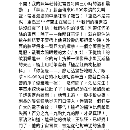
不開！我的陳年老蒜泥需要每隔三小時的溫和震
動！」「蒜泥？」對面傳來K-999崩潰的尖叫
聲，帶著濃濃的中藥味電子雜音：「重點不是蒜
泥！重點是**時空正在彎曲！**我們的推進器
快沒紅棗了！快！我們在你的後院！別帶任何多
餘的東西！除了——你那缸蒜泥！」就在廖沾沾
還在糾結要不要帶上他最珍愛的那把銀勺時，外
面的牆壁傳來一聲巨大的撞擊。一個穿著黑色燕
尾服、戴著太陽眼鏡的太空吉娃娃，正從牆上的
破洞鑽進來。它的背上揹著一個像是小型瓦斯桶
的東西，桶上用毛筆寫著「極品紅棗枸杞燃
料」。「你怎麼——」廖沾沾驚訝地瞪大了眼
睛。K-999用它的小短腿站得筆直，戴著白色手
套的爪子優雅地一揮：「沒時間了，沾沾先生！
宇宙水餃快要拉肚子了！我們必須在你被醋酸離
子炮鎖定前離開！」話音未落，一股極致尖銳、
刺鼻的酸氣猛地從店門口灌入，伴隨著一個狂妄
自大的電子音效：「警告！這裡的醬油比例嚴重
失衡！百分之九十九點九九的醋，才是真理！」
廖沾沾知道，這是他的宿敵，王醋狂，已經找上
門了。他的宇宙冒險，被迫從他對蒜泥的焦慮