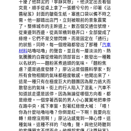
干擾了他蒜泥的「寧靜冥想」。他決定出去看個
究竟，順手從桌上拿了一張髒兮兮的，印著《沾
醬秘笈》封面的皺衛生紙，塞進口袋以備不時之
需。他一腳踏出店門，立刻被眼前的景象震驚
了。整條城市的主幹道上，數百個交通信號燈，
從東邊到西邊，從高架橋到巷弄口，全部變成了
綠燈。它們不是交替閃爍，而是固定在「通行」
的狀態，同時，每一個燈箱都發出了那種「
汽車
材料
咕嚕咕嚕」的聲音，並且有一層淡淡的、熱
氣騰騰的白霧從燈箱的頂部冒出，散發出一種難
以名狀的——麵粉蒸煮過頭的氣味。「麵粉焦
慮？還是過度發酵？」廖沾沾是個醬料學家，對
所有食物相關的氣味都極度敏感。他聞出來了，
這是一種只有在極度巨大的麵團因為壓力過大而
散發出的氣味。街上的行人陷入了混亂。汽車不
知道該走還是該停，因為無論從哪個方向看，都
是綠燈。一個穿著西裝的男人小心翼翼地把車停
在路中央，搖下車窗，對著紅綠燈大喊：「喂！
你為什麼咕嚕咕嚕？你倒是紅一下啊！我要向左
轉！綠燈沒用啊！」廖沾沾感覺到一陣心悸。這
種氣味，這種不祥的「咕嚕」聲，與他兒時聽到
的家傳預言不謀而合。他想起家傳《沾醬秘笈》