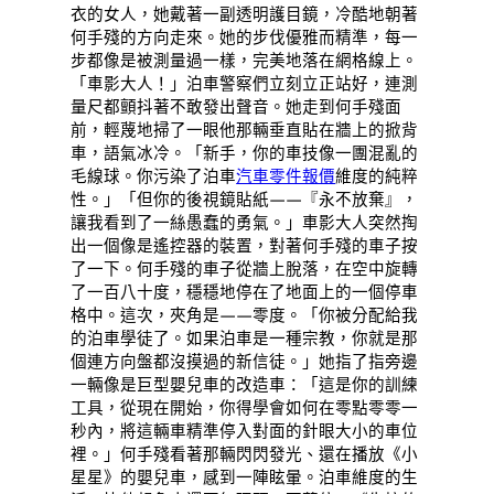
衣的女人，她戴著一副透明護目鏡，冷酷地朝著
何手殘的方向走來。她的步伐優雅而精準，每一
步都像是被測量過一樣，完美地落在網格線上。
「車影大人！」泊車警察們立刻立正站好，連測
量尺都顫抖著不敢發出聲音。她走到何手殘面
前，輕蔑地掃了一眼他那輛垂直貼在牆上的掀背
車，語氣冰冷。「新手，你的車技像一團混亂的
毛線球。你污染了泊車
汽車零件報價
維度的純粹
性。」「但你的後視鏡貼紙——『永不放棄』，
讓我看到了一絲愚蠢的勇氣。」車影大人突然掏
出一個像是遙控器的裝置，對著何手殘的車子按
了一下。何手殘的車子從牆上脫落，在空中旋轉
了一百八十度，穩穩地停在了地面上的一個停車
格中。這次，夾角是——零度。「你被分配給我
的泊車學徒了。如果泊車是一種宗教，你就是那
個連方向盤都沒摸過的新信徒。」她指了指旁邊
一輛像是巨型嬰兒車的改造車：「這是你的訓練
工具，從現在開始，你得學會如何在零點零零一
秒內，將這輛車精準停入對面的針眼大小的車位
裡。」何手殘看著那輛閃閃發光、還在播放《小
星星》的嬰兒車，感到一陣眩暈。泊車維度的生