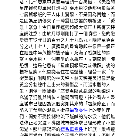
活，比他想象中還要無理頭一百萬倍。《失控的
星座運勢與單戀狂想曲》張水瓶從他那張覆蓋著
七層舊報紙的單人床上驚醒，不是因為鬧鐘，而
是因為屋頂傳來了一陣震耳欲聾的廣播聲。「緊
急！緊急！今日星座運勢超級大修正！所有天秤
座請注意！由於月球剛剛打了一個噴嚏，您的戀
愛機率從昨日的百分之九十九點九，陡降至負百
分之八十七！」廣播員的聲音聽起來像是一個正
在經歷中年危機的雙子座，充滿了戲劇性的絕
望。張水瓶，一個典型的水瓶座，立刻感到一陣
恐慌，這是他患有「星座預報壓力症候群」後的
標準反應。他單戀著住在隔壁棟、經營一家「平
衡美學」咖啡館的林天秤。林天秤完美得像是從
黃金分割線中走出來的藝術品。而張水瓶的人
生，則像一團被獅子座暴君隨意亂踢的毛線球，
充滿了混亂與錯位。他衝到窗邊，往外看去。整
座城市已經因為這個突如其來的「超級修正」而
陷入了荒謬的混亂。街道
福斯零件
上的雙魚座
們，開始不受控制地流下鹹鹹的海水淚，他們無
法停止地哭泣，導致城市低窪處已經形成了小型
潟湖。那些摩羯座的
德系車零件
上班族，嚴格遵
守著廣播中「摩羯座今天適合原地踏步，否則將