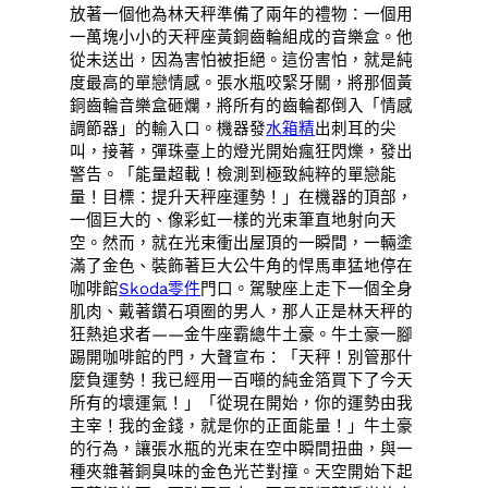
放著一個他為林天秤準備了兩年的禮物：一個用
一萬塊小小的天秤座黃銅齒輪組成的音樂盒。他
從未送出，因為害怕被拒絕。這份害怕，就是純
度最高的單戀情感。張水瓶咬緊牙關，將那個黃
銅齒輪音樂盒砸爛，將所有的齒輪都倒入「情感
調節器」的輸入口。機器發
水箱精
出刺耳的尖
叫，接著，彈珠臺上的燈光開始瘋狂閃爍，發出
警告。「能量超載！檢測到極致純粹的單戀能
量！目標：提升天秤座運勢！」在機器的頂部，
一個巨大的、像彩虹一樣的光束筆直地射向天
空。然而，就在光束衝出屋頂的一瞬間，一輛塗
滿了金色、裝飾著巨大公牛角的悍馬車猛地停在
咖啡館
Skoda零件
門口。駕駛座上走下一個全身
肌肉、戴著鑽石項圈的男人，那人正是林天秤的
狂熱追求者——金牛座霸總牛土豪。牛土豪一腳
踢開咖啡館的門，大聲宣布：「天秤！別管那什
麼負運勢！我已經用一百噸的純金箔買下了今天
所有的壞運氣！」「從現在開始，你的運勢由我
主宰！我的金錢，就是你的正面能量！」牛土豪
的行為，讓張水瓶的光束在空中瞬間扭曲，與一
種夾雜著銅臭味的金色光芒對撞。天空開始下起