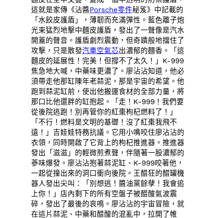
這就是家傳《沾醬
Porsche零件
秘笈》中記載的
「水餃皮護盾」，薄韌而充滿彈性。藍色離子炮
光束猛烈地擊中麵皮護盾，發出了一聲像是汽水
開蓋的聲音。護盾劇烈震動，但奇蹟般地擋住了
攻擊，只是散發
汽車空氣芯
出濃郁的麵香。「這
麵皮的延展性！完美！但撐不了太久！」K-999
焦急地大喊，中藥味更濃了。廖沾沾知道，他必
須帶走他那缸陳年老蒜泥，那是宇宙的希望。他
跑到蒜泥缸前，使出他搬運食材的全部力量，將
那口比他還胖的缸抱起。「走！K-999！我們要
從後院逃跑！別再管你的紅棗枸杞燃料了！」
「不行！燃料是文明的基礎！沒了紅棗我飛不
遠！」吉娃娃特務抗議。它用小嘴咬住廖沾沾的
衣領，同時開啟了它背上的枸杞推進器。推進器
發出「滋滋」的輕微煎煮聲，伴隨著一股濃郁的
蔘味爆發。廖沾沾抱著蒜泥缸、K-999咬著他，
一起從撞出來的洞口衝向後院。王醋狂的醋罐機
器人發出尖叫：「別想逃！醬油黨餘孽！我會追
上你！」店內剩下的所有空盤子被醋酸氣波震
碎，發出了最後的哀鳴。廖沾沾的宇宙冒險，就
在這片蒜泥、中藥和醋酸的混亂中，拉開了帷