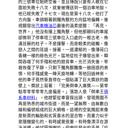
的三號車位始終空著，並且傳說只要有人敢在它
面前失敗十八次，就會被傳送到一個泊車地獄。
他已經失敗了十七次。現在是第十八次。他打了
方向盤，車頭朝著銅獨角獸的方向猛地偏轉。後
視鏡發出
汽車機油芯
最後的溫柔提醒：「再見，
世界。」他沒有撞上獨角獸，但他那顫抖的車尾
卻擦到了停車塔三號車位入口處的一根古老、佈
滿苔蘚的柱子。不是撞擊，而是輕柔的碰觸，像
戀人之間的耳語。接著，一道濃郁的、像薄荷口
香糖一樣的綠色光芒。猛地從柱子爆發出來，瞬
間吞噬了何手殘和他的掀背車。光芒消失後，窄
巷恢復了平靜，只剩下獨角獸雕像一臉困惑的表
情。何手殘感覺一陣天旋地轉，等他回過神來，
他的車子竟然垂直停在一個貼滿了巨大獎狀的牆
壁上。獎狀上寫著：「完美倒車入庫獎——第零
點零零零零零九度偏差。」落款人是「倒車王
德
系車材料
」。他趕緊從車窗探出頭，發現周圍不
再是熟悉的城市街道，而是一望無際、由無數白
線和編號組成的巨大網格。這裡的空氣聞起來像
是新買的輪胎和劣質香水的混合物，而重力似乎
是隨機變化的，有時感覺很重，有時像漂浮在游
泳池裡。他試圖按喇叭，但喇叭發出的不是「叭