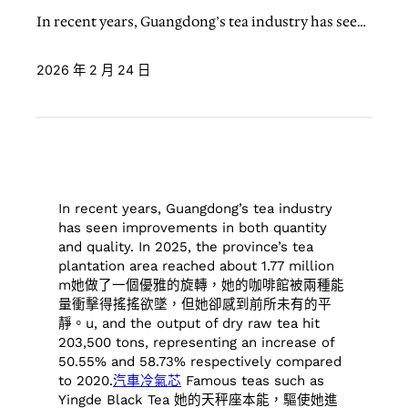
In recent years, Guangdong’s tea industry has see…
2026 年 2 月 24 日
In recent years, Guangdong’s tea industry
has seen improvements in both quantity
and quality. In 2025, the province’s tea
plantation area reached about 1.77 million
m她做了一個優雅的旋轉，她的咖啡館被兩種能
量衝擊得搖搖欲墜，但她卻感到前所未有的平
靜。u, and the output of dry raw tea hit
203,500 tons, representing an increase of
50.55% and 58.73% respectively compared
to 2020.
汽車冷氣芯
Famous teas such as
Yingde Black Tea 她的天秤座本能，驅使她進