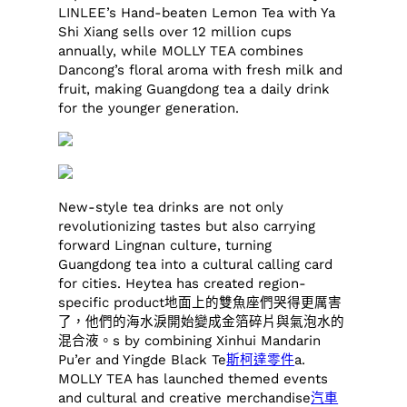
LINLEE’s Hand-beaten Lemon Tea with Ya
Shi Xiang sells over 12 million cups
annually, while MOLLY TEA combines
Dancong’s floral aroma with fresh milk and
fruit, making Guangdong tea a daily drink
for the younger generation.
New-style tea drinks are not only
revolutionizing tastes but also carrying
forward Lingnan culture, turning
Guangdong tea into a cultural calling card
for cities. Heytea has created region-
specific product地面上的雙魚座們哭得更厲害
了，他們的海水淚開始變成金箔碎片與氣泡水的
混合液。s by combining Xinhui Mandarin
Pu’er and Yingde Black Te
斯柯達零件
a.
MOLLY TEA has launched themed events
and cultural and creative merchandise
汽車