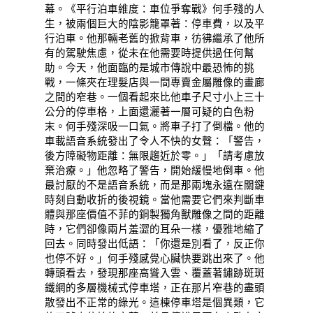
幕。《平行泊車維度：車位爭奪戰》何手殘的人
生，被兩個巨大的陰影籠罩著：停車費，以及平
行泊車。他那輛老舊的掀背車，彷彿繼承了他所
有的駕駛焦慮，從未在他需要時提供過任何幫
助。今天，他面臨的是城市傳說中最恐怖的挑
戰，一條夾在理髮店與一間專賣金屬雕像的畫廊
之間的窄巷。一個看起來比他車子尺寸小上三十
公分的停車格，上面還灑著一層可疑的白色粉
末。何手殘深吸一口氣。將車子打了倒檔。他的
車載語音系統發出了令人不快的女聲：「警告，
後方障礙物距離：無限趨近於零。」「請考慮放
棄治療。」他忽略了警告，開始緩慢地倒車。他
最討厭的不是語音系統，而是那兩塊永遠在關鍵
時刻自動收折的後視鏡。當他需要它們來判斷車
體與那座價值不菲的銅製獨角獸雕像之間的距離
時，它們卻像兩片羞澀的耳朵一樣，優雅地縮了
回去。同時發出低語：「你還是別看了，反正你
也停不好。」何手殘感覺心臟快要跳出來了。他
轉頭看去，發現那座高聳入雲、覆蓋著鏽跡斑斑
鐵網的多層機械式停車塔，正在那片窄巷的盡頭
散發出不正常的綠光。這棟停車塔是個異類，它