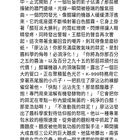
中，正式開始了。一個狂妄的影子佔滿了那扇被
撞破的牆門邊緣，光線一瞬間被極端的酸氣扭
曲。一個閃閃發光、像醋罐的機器人緩緩漂浮進
來，它的底座還不斷噴射著白色醋霧。它身上掛
著「醋狂派大勝利」的霓虹燈牌，閃爍得讓人眼
睛發疼，同時發出警報。王醋狂的聲音再次響
起，這次帶著金屬回音的嘲弄，刺耳得像是磨砂
紙。「廖沾沾！你那充滿腐敗氣味的蒜泥，是對
醬料學的侮辱！必須淨化！」「你將為你那百分
之五的醬油，以及百分之九十五的邪惡蒜頭付出
代價！」醋罐機器人的頂端裂開，露出了一個巨
大的管口，正在聚積藍色光芒。K-999特務用它
穿著燕尾服的小爪子，一把抓住了廖沾沾的褲腳
催促著他。「快點！沾沾先生！那是醋酸離子
炮！專門用來溶解有機發酵物的！」「它會把你
的蒜泥在零點一秒內變成無菌的、純淨的白醋！
那是浩劫啊！」「不准動我的蒜泥！」廖沾沾發
出了醬料學家對待信仰般的怒吼。他以一種專業
包水餃的極限速度，從旁邊的麵粉堆中抓起了兩
團麵皮。麵皮被他用氣功般的捏製手法，瞬間擴
大成直徑三公尺的巨大麵皮。他猛地擲出，兩張
麵皮在空中交疊，變成一個半透明的防禦護盾。