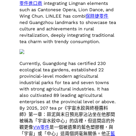
零件進口商
integrating Lingnan elements
such as Cantonese Opera, Lion Dance, and
Wing Chun. LINLEE has combi
保時捷零件
ned Guangzhou landmarks to showcase tea
culture and achievements in rural
revitalization, deeply integrating traditional
tea charm with trendy consumption.
Currently, Guangdong has certified 230
ecological tea gardens, established 22
provincial-level modern agricultural
industrial parks for tea and seven towns
with strong agricultural industries. It has
also cultivated 89 leading agricultural
enterprises at the provincial level or above.
By 2025, 207 tea pr《宇宙水餃與終極醬料
師》第一章：蒜泥與末日預兆廖沾沾坐在他那間
被稱為「宇宙水餃中心」的店裡，但這間店的外
觀更像
VW零件
是一個被遺棄的藍色塑膠棚，與
「宇宙」或「中心」這兩個詞毫無關係。他正
藍