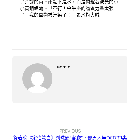
了荒謬的雨。雨點不是水，而是閃耀著淚光的小
小黃銅齒輪。「不行！金牛座的物質力量太強
了！我的單戀被汙染了！」張水瓶大喊
admin
PREVIOUS
從春晚《定格驚喜》到珠影“客廳”，鄧男人年OSDER奧