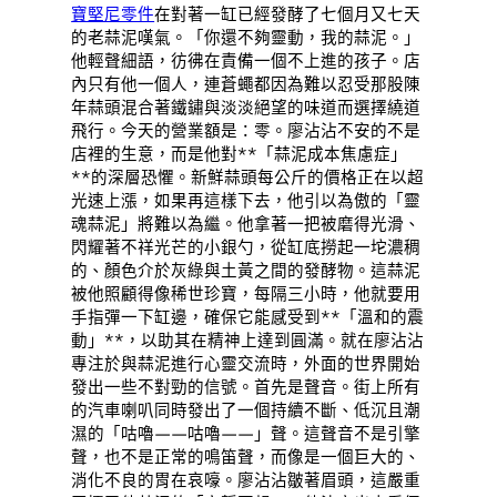
寶堅尼零件
在對著一缸已經發酵了七個月又七天
的老蒜泥嘆氣。「你還不夠靈動，我的蒜泥。」
他輕聲細語，彷彿在責備一個不上進的孩子。店
內只有他一個人，連蒼蠅都因為難以忍受那股陳
年蒜頭混合著鐵鏽與淡淡絕望的味道而選擇繞道
飛行。今天的營業額是：零。廖沾沾不安的不是
店裡的生意，而是他對**「蒜泥成本焦慮症」
**的深層恐懼。新鮮蒜頭每公斤的價格正在以超
光速上漲，如果再這樣下去，他引以為傲的「靈
魂蒜泥」將難以為繼。他拿著一把被磨得光滑、
閃耀著不祥光芒的小銀勺，從缸底撈起一坨濃稠
的、顏色介於灰綠與土黃之間的發酵物。這蒜泥
被他照顧得像稀世珍寶，每隔三小時，他就要用
手指彈一下缸邊，確保它能感受到**「溫和的震
動」**，以助其在精神上達到圓滿。就在廖沾沾
專注於與蒜泥進行心靈交流時，外面的世界開始
發出一些不對勁的信號。首先是聲音。街上所有
的汽車喇叭同時發出了一個持續不斷、低沉且潮
濕的「咕嚕——咕嚕——」聲。這聲音不是引擎
聲，也不是正常的鳴笛聲，而像是一個巨大的、
消化不良的胃在哀嚎。廖沾沾皺著眉頭，這嚴重