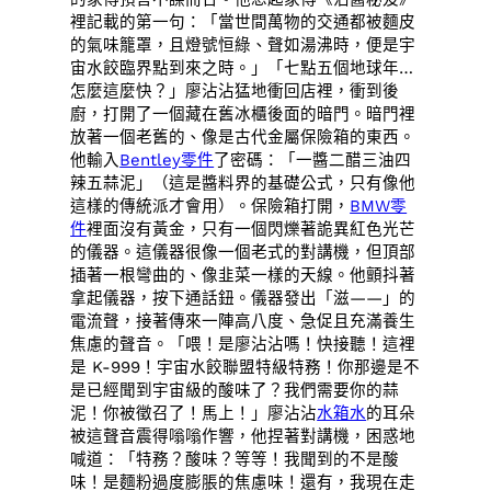
裡記載的第一句：「當世間萬物的交通都被麵皮
的氣味籠罩，且燈號恒綠、聲如湯沸時，便是宇
宙水餃臨界點到來之時。」「七點五個地球年…
怎麼這麼快？」廖沾沾猛地衝回店裡，衝到後
廚，打開了一個藏在舊冰櫃後面的暗門。暗門裡
放著一個老舊的、像是古代金屬保險箱的東西。
他輸入
Bentley零件
了密碼：「一醬二醋三油四
辣五蒜泥」（這是醬料界的基礎公式，只有像他
這樣的傳統派才會用）。保險箱打開，
BMW零
件
裡面沒有黃金，只有一個閃爍著詭異紅色光芒
的儀器。這儀器很像一個老式的對講機，但頂部
插著一根彎曲的、像韭菜一樣的天線。他顫抖著
拿起儀器，按下通話鈕。儀器發出「滋——」的
電流聲，接著傳來一陣高八度、急促且充滿養生
焦慮的聲音。「喂！是廖沾沾嗎！快接聽！這裡
是 K-999！宇宙水餃聯盟特級特務！你那邊是不
是已經聞到宇宙級的酸味了？我們需要你的蒜
泥！你被徵召了！馬上！」廖沾沾
水箱水
的耳朵
被這聲音震得嗡嗡作響，他捏著對講機，困惑地
喊道：「特務？酸味？等等！我聞到的不是酸
味！是麵粉過度膨脹的焦慮味！還有，我現在走