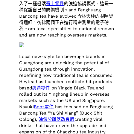
入了一種極端
賓士零件
的強迫協調模式，這是一
種保護自己的防禦機制。and Fenghuang
Dancong Tea have evolved fr林天秤的眼睛變
得通紅，彷彿兩個正在進行精密測量的電子磅
秤。om local specialties to national renown
and are now reaching overseas markets.
Local new-style tea beverage brands in
Guangdong are unlocking the potential of
Guangdong tea through innovation,
redefining how traditional tea is consumed.
Heytea has launched multiple hit products
based
奧迪零件
on Yingde Black Tea and
rolled out its Yinghong lineup in overseas
markets such as the US and Singapore.
Nayuki
Benz零件
has focused on Fenghuang
Dancong Tea “Ya Shi Xiang” (Duck Shit
Oolong),
油氣分離器改良版
creating viral
drinks that have driven the upgrade and
expansion of the Chaozhou tea industry.