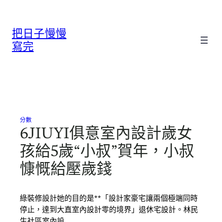
跳
至
把日子慢慢
主
要
寫完
內
容
分數
6JIUYI俱意室內設計歲女
孩給5歲“小叔”賀年，小叔
慷慨給壓歲錢
綠裝修設計她的目的是**「設計家豪宅讓兩個極端同時
停止，達到大直室內設計零的境界」退休宅設計。林民
生社區室內設…