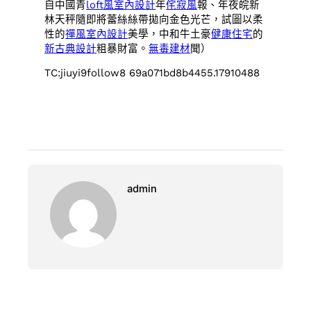
自中國青
loft風室內設計
年
侘寂風
報、年夜皖新
林天秤隨即將蕾絲絲帶拋向金色光芒，試圖以柔
性的
禪風室內設計
美學，中和牛土豪
健康住宅
的
新古典設計
粗暴財富。
無毒建材
聞）
TC:jiuyi9follow8 69a071bd8b4455.17910488
admin