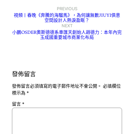
PREVIOUS
視頻丨春晚《奔騰的海騮馬》，為何讓無數JIUYI俱意
空間設計人熱淚盈眶？
NEXT
小鵬OSDER奧斯德德系車匯天創始人趙德力：本年內完
玉成國重要城市商業化布局
發佈留言
發佈留言必須填寫的電子郵件地址不會公開。
必填欄位
標示為
*
留言
*