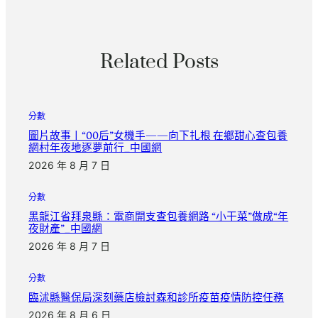
Related Posts
分數
圖片故事丨“00后”女機手——向下扎根 在鄉甜心查包養
網村年夜地逐夢前行_中國網
2026 年 8 月 7 日
分數
黑龍江省拜泉縣：電商開支查包養網路 “小干菜”做成“年
夜財產”_中國網
2026 年 8 月 7 日
分數
臨沭縣醫保局深刻藥店檢討森和診所疫苗疫情防控任務
2026 年 8 月 6 日