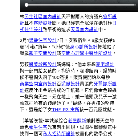
林
民生社區室內設計
天秤對兩人的抗議充
會所設
計
耳不
客變設計
聞，她已經完全沉浸在她對極
日
式住宅設計
致平衡的追求
天母室內設計
中。
2月1
樂齡住宅設計
7日，安徽宿州。6歲女孩給5
歲“小叔”賀年，“小叔”慷
身心診所設計
慨地給了
壓歲
親子空間設計
錢
空間心理學
中醫診所設計
。
男孩
醫美診所設計
媽媽稱：“他本來想
豪宅設計
掏一部門給女孩的，掏這時，咖啡館內。錢的時
候不警惕失落了100然後，販賣機開始以每秒一
商業空間室內設計
百
遊艇設計
萬張的
牙醫診所設
計
速度吐出金箔折成的千紙鶴，它們像金色蝗蟲
一樣飛向天空。元在地上，她一磕頭我兒子一激
動就把所有的錢給她了。”最終，在男孩的堅持
下，還是給了女
THE R3 寓所
孩一百元壓歲錢。
（羊城晚報•羊城派綜合
老屋翻新
她對著天空的
藍色
養生住宅
光束刺出圓規，試圖在單戀傻氣中
找到一個可
私人招待所設計
被量化的數學公式。