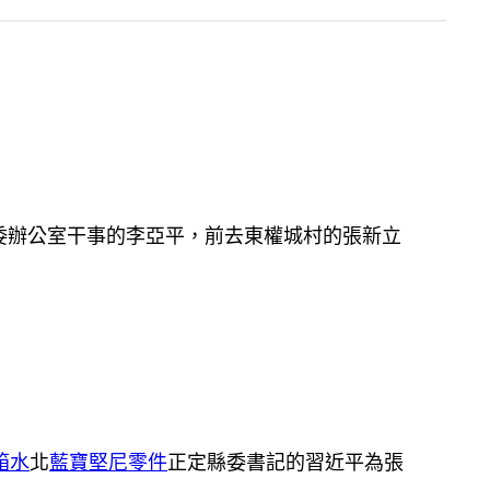
委辦公室干事的李亞平，前去東權城村的張新立
箱水
北
藍寶堅尼零件
正定縣委書記的習近平為張