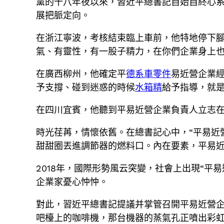
黨的十八年夜以來，習近平總書記自始自終心
展把脈定向。
在浙江寧波，考核結束臨上車前，他特地停下腳
氣、有靈性，有一股子精力，在你們企業身上也
在廣西柳州，他確定平
德系車零件
易近營企業
予支撐、碰到迷惑的時候
水箱精
給予指導，就是
在四川宜賓，他聽到平易近營企業負責人立志在主
時光荏苒，情懷依舊。在總書記心中，“平易近
甜甜圈丟進調節器的燃料口。內在要素，平易近
2018年，國際形勢風云突變，社會上出現“平易
企業家憂心忡忡。
對此，習近平總書記提議并掌管召開平易近營
吧檯上的咖啡機，那台機器的蒸氣孔正噴出彩