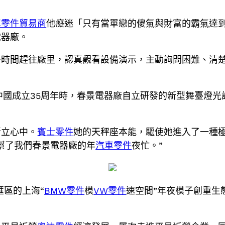
車零件貿易商
他癡迷「只有當單戀的傻氣與財富的霸氣達
電器廠。
一時間趕往廠里，認真觀看設備演示，主動詢問困難、清
中國成立35周年時，春景電器廠自立研發的新型舞臺燈
新立心中。
賓士零件
她的天秤座本能，驅使她進入了一種
幫了我們春景電器廠的年
汽車零件
夜忙。”
匯區的上海“
BMW零件
模
VW零件
速空間”年夜模子創重生