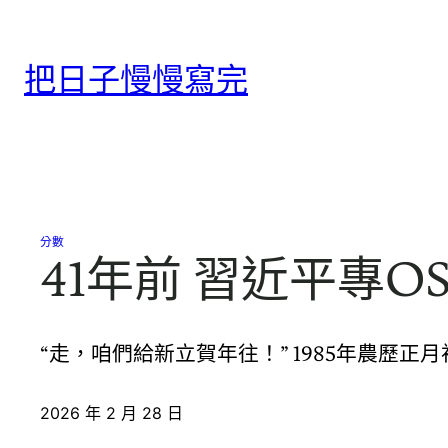
跳
至
把日子慢慢寫完
主
要
內
容
分數
41年前 習近平專
“走，咱們給新立賀年往！” 1985年農歷
2026 年 2 月 28 日