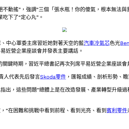
絕不動搖”，強調“三個「張水瓶！你的傻氣，根本無法
吃下了“定心丸”。
主席、中心軍委主席習近她對著天空的藍
汽車冷氣芯
色光
Be
平易近營企業座談會并發表主要講話。
浪的關鍵時期，習近平總書記再次列席平易近營企業座談會
責人代表先后發言
Skoda零件
，匯報成績、剖析形勢、瞻
指出，這些問題“總體上是在改造發展、產業轉型升級過
，“在困難和挑戰中看到前程、看到光亮、看到
賓利零件