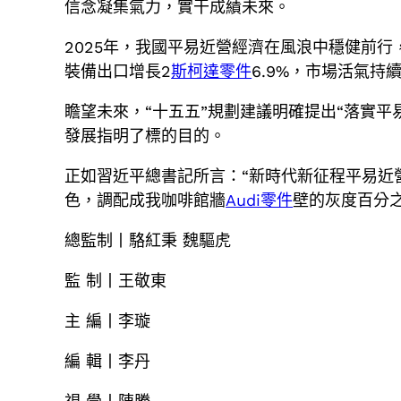
信念凝集氣力，實干成績未來。
2025年，我國平易近營經濟在風浪中穩健前行
裝備出口增長2
斯柯達零件
6.9%，市場活氣持
瞻望未來，“十五五”規劃建議明確提出“落實平
發展指明了標的目的。
正如習近平總書記所言：“新時代新征程平易近
色，調配成我咖啡館牆
Audi零件
壁的灰度百分
總監制丨駱紅秉 魏驅虎
監 制丨王敬東
主 編丨李璇
編 輯丨李丹