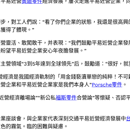
系平易近營
奧迪零件
經濟發展，屢次走進平易近營企業，
步，對工人們說：“看了你們企業的狀態，我還是很高興
獲得了體現。”
經營靈活、敢闖敢干，并表現：“我們鼓勵平易近營企業發
盼望平易近營企業安心年夜膽發展。”
營領域“3到5年達到全球領先”后，鼓勵道：“很好，就
營經濟是我國經濟軌制的「用金錢褻瀆單戀的純粹！不可
營企業和平易近營企業家是我們本身人”
Porsche零件
。
近營經濟離場論”“新公私
福斯零件
合營論”等懷疑、否認
企業座談會，與企業家代表深刻交通平易近營經濟發展中
虹色的霧氣。臨的困難與疑慮。