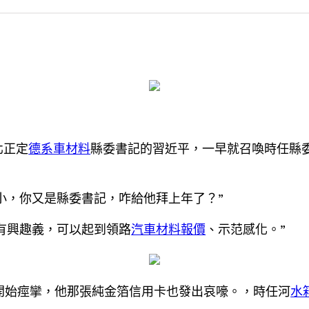
北正定
德系車材料
縣委書記的習近平，一早就召喚時任縣
小，你又是縣委書記，咋給他拜上年了？”
有興趣義，可以起到領路
汽車材料報價
、示范感化。”
肉開始痙攣，他那張純金箔信用卡也發出哀嚎。，時任河
水