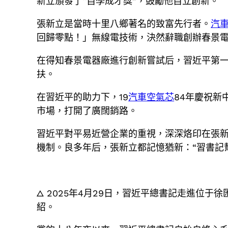
新立頒發了“自學成才獎”，鼓勵他自立創新。
張新立是當時十里八鄉著名的致富先行者。
汽
回歸零點！」無線電技術，決然辭職創辦春景
在得知春景電器廠進行創新嘗試后，習近平第
扶。
在習近平的助力下，19
汽車空氣芯
84年慶祝新
市場，打開了廣闊銷路。
習近平對平易近營企業的重視，深深烙印在張
機制。良多年后，張新立都記憶猶新：“習書記
△ 2025年4月29日，習近平總書記走進位于徐
紹。