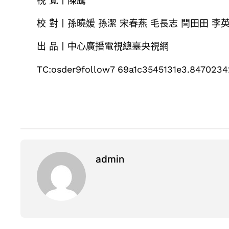
視 覺丨陳騰
校 對丨孫曉媛 孫潔 宋春燕 毛長志 閆田田 李
出 品丨中心廣播電視總臺央視網
TC:osder9follow7 69a1c3545131e3.8470234
admin