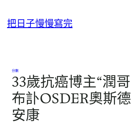
跳
至
把日子慢慢寫完
主
要
內
容
分數
33歲抗癌博主“潤
布訃OSDER奧
安康