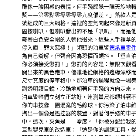
雕像一臉困惑的表情。何手殘感覺一陣天旋地
獎——第零點零零零零零九度偏差。」落款人
號組成的巨大網格。這裡的空氣聞起來像是新
圖按喇叭，但喇叭發出的不是「叭叭」，而是
戴著白色安全帽的人朝他衝來。這些人手裡拿
停入庫！罪大惡極！」領頭的泊車警
德系車零
為自己辯解，但聲音因為恐懼而顫抖。「垂直
你必須接受懲罰！」懲罰的內容是：無限次觀看
開出來的黑色跑車，優雅地從網格的邊緣漂移
尺寸寬度的停車格中。那泊車的過程就像一場舞
副透明護目鏡，冷酷地朝著何手殘的方向走來
泊車警察們立刻立正站好，連測量尺都顫抖著
你的車技像一團混亂的毛線球。你污染了泊車
掏出一個像是遙控器的裝置，對著何手殘的車
中。這次，夾角是——零度。「你被分配給我
巨型嬰兒車的改造車：「這是你的訓練工具，