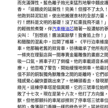
而充滿彈性。藍色離子炮光束猛烈地擊中麵皮
香。「這麵皮的延展性！完美！但撐不了太久！
他跑到蒜泥缸前，使出他搬運食材的全部力量，
行！燃料是文明的基礎！沒了紅棗我飛不遠！
的輕微煎煮聲，伴
汽車機油芯
隨著一股濃郁的蔘
尖叫：「別想逃！醬油黨餘孽！我會追上你！
和醋酸的混亂中，拉開了帷幕。《平行泊車維
車。他那輛老舊的掀背車，彷彿繼承了他所有
一條夾在理髮店與一間專賣金屬雕像的畫廊之
吸一口氣。將車子打了倒檔。他的車載語音系
療。」他忽略了警告，開始緩慢地倒車。他最
值不菲的銅製獨角獸雕像之間的距離時，它們
殘感覺心臟快要跳出來了。他轉頭看去，發現
綠光。這棟停車塔是個異類，它的三號車位始
敗了十七次。現在是第十八次。他打了方向盤
獸，但他那顫抖的車尾卻擦到了停車塔三號車
郁的、像薄荷口香糖一樣的綠色光芒。猛地從