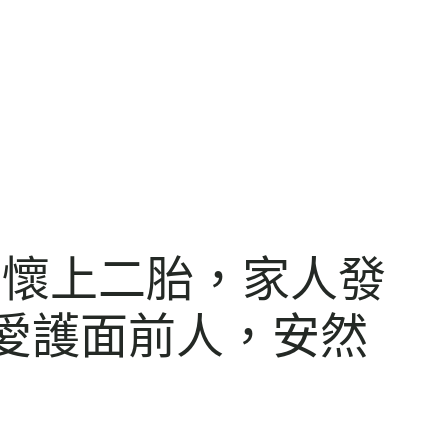
剛懷上二胎，家人發
師愛護面前人，安然