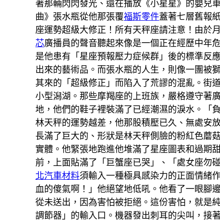
著那輛閃閃發光、還在播放《小星星》的嬰兒
曲》張水瓶從他那張覆
福斯零件
蓋著七層舊報
座運勢超級大修正！所有天秤座請注意！由於
芯
廣播員的聲音聽起來像是一個正在經歷中年
是他患有「星座預報壓力症候群」後的標準反
出來的藝術品。而張水瓶的人生，則像一團被
其來的「超級修正」而陷入了荒謬的混亂。街
小型潟湖。那些摩羯座的上班族，嚴格遵守著
地，他們的鞋子裡裝滿了已經潮濕的淚水。「
林天秤的運勢越差，他那股積壓已久、無處安
長滿了巨大的、形狀是林天秤側臉的粉紅色蘑
實體。他緊張地跑進他堆滿了星座圖表和過期
前，上面貼滿了「巨蟹座已哭」、「處女座勿
北汽車材料
須輸入一種極具感染力的正面情緒
血的傻氣啊！」他絕望地低吼。他看了一眼腳
從未送出，因為害怕被拒絕。這份害怕，就是
調節器」的輸入口。機器發出刺耳的尖叫，接