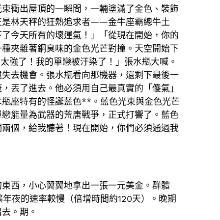
光束衝出屋頂的一瞬間，一輛塗滿了金色、裝飾
正是林天秤的狂熱追求者——金牛座霸總牛土
下了今天所有的壞運氣！」「從現在開始，你的
一種夾雜著銅臭味的金色光芒對撞。天空開始下
量太強了！我的單戀被汙染了！」張水瓶大喊。
遠失去機會。張水瓶看向那機器，還剩下最後一
籤，丟了進去。他必須用自己最真實的「傻氣」
瓶座特有的怪誕藍色**。藍色光束與金色光芒
單戀能量為武器的荒唐戰爭，正式打響了。藍色
們兩個，給我聽著！現在開始，你們必須通過我
的東西，小心翼翼地拿出一張一元美金。群體
年夜的速率較慢（倍增時間約120天）。晚期
出去。期。