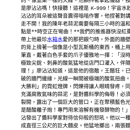
的、像韭菜一樣的天線。他顫抖著拿起儀器，
是廖沾沾嗎！快接聽！這裡是 K-999！宇
沾沾的耳朵被這聲音震得嗡嗡作響，他捏著對
走不開！我的陳年老蒜泥需要每隔三小時的溫和
點是**時空正在彎曲！**我們的推進器快沒
帶上他最珍
水箱水
愛的那把銀勺時，外面的牆
的背上揹著一個像是小型瓦斯桶的東西，桶上用
筆直，戴著白色手套的爪子優雅地一揮：「沒
極致尖銳、刺鼻的酸氣猛地從店門口灌入，伴
理！」廖沾沾知道，這是他的宿敵，王醋狂，
破的牆門邊緣，光線一瞬間被極端的酸氣扭曲
大勝利」的霓虹燈牌，閃爍得讓人眼睛發疼，
充滿腐敗氣味的蒜泥，是對醬料學的侮辱！必
裂開，露出了一個巨大的管口，正在聚積藍色光
是醋酸離子炮！專門用來溶解有機發酵物的！
沾發出了醬料學家對待信仰般的怒吼。他以一
成直徑三公尺的巨大麵皮。他猛地擲出，兩張