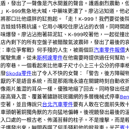
護盾，發出了一聲像是汽水開蓋的聲音。護盾劇烈震動，
」K-999焦急地大喊，中藥味更濃了。廖沾沾知道，他
將那口比他還胖的缸抱起。「走！K-999！我們要從後
」吉娃娃特務抗議。它用小嘴咬住廖沾沾的衣領，同時開
味爆發。廖沾沾抱著蒜泥缸、K-999咬著他，一起從撞
」店內剩下的所有空盤子被醋酸氣波震碎，發出了最後的
度：車位爭奪戰》何手殘的人生，被兩個巨
汽車零件報價
的駕駛焦慮，從未
斯柯達零件
在他需要時提供過任何幫助
間的窄巷。一個看起來比他車子尺寸小上三十公分的停車
統發
Skoda零件
出了令人不快的女聲：「警告，後方障礙
討厭的不是語音系統，而是那兩塊永遠在關鍵時刻自動收
卻像兩片羞澀的耳朵一樣，優雅地縮了回去。同時發出低
那座高聳入雲、覆蓋著鏽跡斑斑鐵網的多層機械式停車
Be
終空著，並且傳說只
台北汽車零件
要有人敢在它面前失敗
，車頭朝著銅獨角獸的方向猛地偏轉。後視鏡發出最後的
位入口處的一根古老、佈滿苔蘚的柱子。不是撞擊，而是
柱子爆發出來，瞬間吞噬了何手殘和他的掀背車。光芒
賓