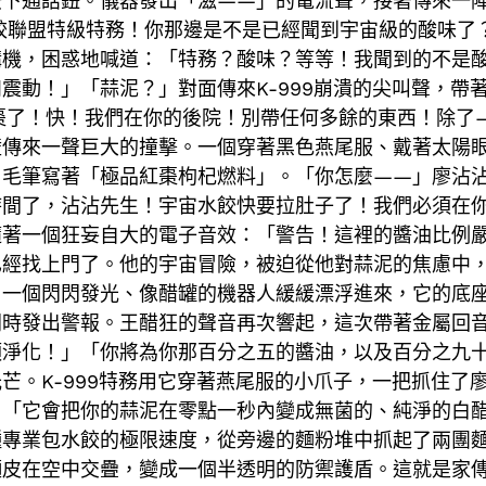
按下通話鈕。儀器發出「滋——」的電流聲，接著傳來一
宙水餃聯盟特級特務！你那邊是不是已經聞到宇宙級的酸味
講機，困惑地喊道：「特務？酸味？等等！我聞到的不是
震動！」「蒜泥？」對面傳來K-999崩潰的尖叫聲，帶
紅棗了！快！我們在你的後院！別帶任何多餘的東西！除
壁傳來一聲巨大的撞擊。一個穿著黑色燕尾服、戴著太陽
毛筆寫著「極品紅棗枸杞燃料」。「你怎麼——」廖沾沾驚
時間了，沾沾先生！宇宙水餃快要拉肚子了！我們必須在
隨著一個狂妄自大的電子音效：「警告！這裡的醬油比例
已經找上門了。他的宇宙冒險，被迫從他對蒜泥的焦慮中
。一個閃閃發光、像醋罐的機器人緩緩漂浮進來，它的底
同時發出警報。王醋狂的聲音再次響起，這次帶著金屬回
須淨化！」「你將為你那百分之五的醬油，以及百分之九
芒。K-999特務用它穿著燕尾服的小爪子，一把抓住了
」「它會把你的蒜泥在零點一秒內變成無菌的、純淨的白
種專業包水餃的極限速度，從旁邊的麵粉堆中抓起了兩團
麵皮在空中交疊，變成一個半透明的防禦護盾。這就是家