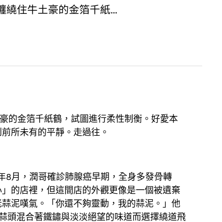
，纏繞住牛土豪的金箔千紙…
土豪的金箔千紙鶴，試圖進行柔性制衡。好愛本
到前所未有的平靜。走過往。
年8月，潤哥確診肺腺癌早期，全身多發骨轉
心」的店裡，但這間店的外觀更像是一個被遺棄
老蒜泥嘆氣。「你還不夠靈動，我的蒜泥。」他
蒜頭混合著鐵鏽與淡淡絕望的味道而選擇繞道飛