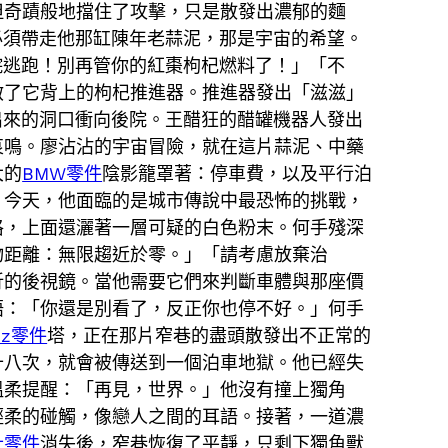
但奇蹟般地擋住了攻擊，只是散發出濃郁的麵
必須帶走他那缸陳年老蒜泥，那是宇宙的希望。
院逃跑！別再管你的紅棗枸杞燃料了！」「不
啟了它背上的枸杞推進器。推進器發出「滋滋」
出來的洞口衝向後院。王醋狂的醋罐機器人發出
哀鳴。廖沾沾的宇宙冒險，就在這片蒜泥、中藥
大的
BMW零件
陰影籠罩著：停車費，以及平行泊
。今天，他面臨的是城市傳說中最恐怖的挑戰，
格，上面還灑著一層可疑的白色粉末。何手殘深
物距離：無限趨近於零。」「請考慮放棄治
折的後視鏡。當他需要它們來判斷車體與那座價
語：「你還是別看了，反正你也停不好。」何手
nz零件
塔，正在那片窄巷的盡頭散發出不正常的
十八次，就會被傳送到一個泊車地獄。他已經失
溫柔提醒：「再見，世界。」他沒有撞上獨角
輕柔的碰觸，像戀人之間的耳語。接著，一道濃
士零件
消失後，窄巷恢復了平靜，只剩下獨角獸