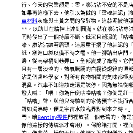
行。今天的營業額是：零。廖沾沾不安的不是店
如果再這樣下去，他引以為傲的「靈魂蒜泥」
車材料
灰綠與土黃之間的發酵物。這蒜泥被他
**，以助其在精神上達到圓滿。就在廖沾沾專
同時發出了一個持續不斷、低沉且潮濕的「咕
嚎。廖沾沾皺著眉頭，這嚴重干擾了他蒜泥的
紙，塞進口袋以備不時之需。他一腳踏出店門
邊，從高架橋到巷弄口，全部變成了綠燈。它
且有一層淡淡的、熱氣騰騰的白霧從燈箱的頂
沾是個醬料學家，對所有食物相關的氣味都極
混亂。汽車不知道該走還是該停，因為無論從
燈大喊：「喂！你為什麼咕嚕咕嚕？你倒是紅
「咕嚕」聲，與他兒時聽到的家傳預言不謀而
聲如湯沸時，便是宇宙水餃臨界點到來之時。
門。暗
Bentley零件
門裡放著一個老舊的、像是
像他這樣的傳統派才會用）。保險箱打開，裡