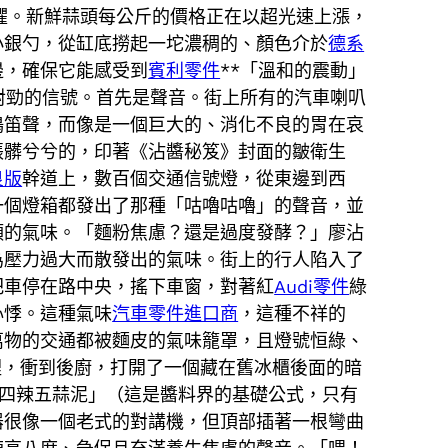
恐懼。新鮮蒜頭每公斤的價格正在以超光速上漲，
小銀勺，從缸底撈起一坨濃稠的、顏色介於
德系
邊，確保它能感受到
賓利零件
**「溫和的震動」
對勁的信號。首先是聲音。街上所有的汽車喇叭
鳴笛聲，而像是一個巨大的、消化不良的胃在哀
張髒兮兮的，印著《沾醬秘笈》封面的皺衛生
良版
幹道上，數百個交通信號燈，從東邊到西
一個燈箱都發出了那種「咕嚕咕嚕」的聲音，並
頭的氣味。「麵粉焦慮？還是過度發酵？」廖沾
為壓力過大而散發出的氣味。街上的行人陷入了
把車停在路中央，搖下車窗，對著紅
Audi零件
綠
心悸。這種氣味
汽車零件進口商
，這種不祥的
萬物的交通都被麵皮的氣味籠罩，且燈號恒綠、
裡，衝到後廚，打開了一個藏在舊冰櫃後面的暗
四辣五蒜泥」（這是醬料界的基礎公式，只有
器很像一個老式的對講機，但頂部插著一根彎曲