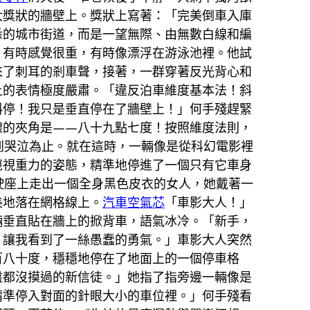
大獎狀的牆壁上。獎狀上寫著：「完美倒車入庫
悉的城市街道，而是一望無際、由無數白線和編
，有時感覺很重，有時像漂浮在游泳池裡。他試
來了刺耳的剎車聲，接著，一群穿著反光背心和
上的表情極度嚴肅。「違反泊車維度基本法！斜
斜停！我只是垂直停在了牆壁上！」何手殘趕緊
線的夾角是——八十九點七度！按照維度法則，
到哭泣為止。就在這時，一輛像是從科幻電影裡
蔑視重力的姿態，精準地停進了一個只有它車身
駛座上走出一個全身黑色皮衣的女人，她戴著一
美地落在網格線上。
汽車空氣芯
「車影大人！」
輛垂直貼在牆上的掀背車，語氣冰冷。「新手，
，讓我看到了一絲愚蠢的勇氣。」車影大人突然
百八十度，穩穩地停在了地面上的一個停車格
盤都沒摸過的新信徒。」她指了指旁邊一輛像是
精準停入對面的針眼大小的車位裡。」何手殘看