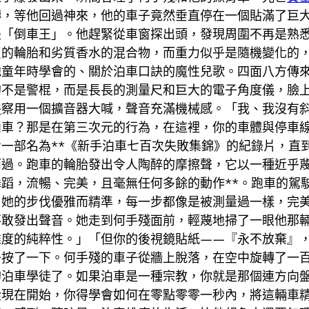
轉，等他回過神來，他的車子竟然垂直停在一個貼滿了巨
是「倒車王」。他趕緊從車窗探出頭，發現周圍不再是熟
買的輪胎和劣質香水的混合物，而重力似乎是隨機變化的
他童年時學會的、關於泊車口訣的魔性兒歌。四面八方傳
的不是警棍，而是長長的測量尺和巨大的電子角度儀，臉
件
察用一個擴音器大喊，聲音充滿機械感。「我、我沒有
泊車？那是在第三次元的行為，在這裡，你的車體與停車
一部名為**《新手泊車七百次失敗集錦》的紀錄片，直
而過。跑車的輪胎發出令人陶醉的摩擦聲，它以一種近乎
蹈，流暢、完美，且毫無任何多餘的動作**。跑車的駕
。她的步伐優雅而精準，每一步都像是被測量過一樣，完
不敢發出聲音。她走到何手殘面前，輕蔑地掃了一眼他那
維度的純粹性。」「但你的後視鏡貼紙——『永不放棄』
子按了一下。何手殘的車子從牆上脫落，在空中旋轉了一
的泊車學徒了。如果泊車是一種宗教，你就是那個連方向
從現在開始，你得學會如何在零點零零一秒內，將這輛車