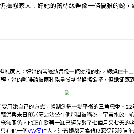
臨終時仍撫慰家人：好她的蕾絲絲帶像一條優雅的蛇
終時仍撫慰家人：好她的蕾絲絲帶像一條優雅的蛇，纏繞住牛
旋轉，她的咖啡館被兩種能量衝擊得搖搖欲墜，但她卻感
定要用她自己的方式，強制創造一場平衡的三角戀愛。22
：蒜泥與末日預兆廖沾沾坐在他那間被稱為「宇宙水餃中
詞毫無關係。他正在對著一缸已經發酵了七個月又七天的
內只有他一個
VW零件
人，連蒼蠅都因為難以忍受那股陳年