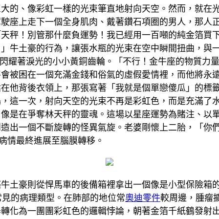
巨大的、像彩虹一樣的光束筆直地射向天空。然而，就在
駕駛座上走下一個全身肌肉、戴著鑽石項圈的男人，那人
「天秤！別管那什麼負運勢！我已經用一百噸的純金箔買
！」牛土豪的行為，讓張水瓶的光束在空中瞬間扭曲，與
閃耀著淚光的小小黃銅齒輪。「不行！金牛座的物質力
將會被困在一個充滿金錢和俗氣的虛假愛情裡，而他將永
貼在他背後衣領上，那張寫著「我就是個單戀傻瓜」的標
，這一次，射向天空的光束不再是彩虹色，而是充滿了水
，像是在爭奪林天秤的靈魂。這場以星座運勢為賭注、以
創造出一個不斷旋轉的怪異氣旋。老婆剛懷上二胎，「你
，病情最終進展至腦膜轉移。
癌牛土豪則從悍馬車的後備箱裡拿出一個像是小型保險箱
常見的病理類型。在肺部的地位常
奧迪零件
較周邊，腫瘤擴
器轉化為一團團彩虹色的邏輯悖論，朝著金箔千紙鶴發射