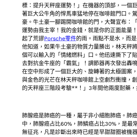
標：提升天秤座運勢！」在機器的頂部，一個
著巨大公牛角的悍馬車猛地停在咖啡館門口。
豪。牛土豪一腳踢開咖啡館的門，大聲宣布：
運勢由我主宰！我的金錢，就是你的正面能量
起了荒謬
Porsche零件
的雨。雨點不是水，而是
他知道，如果牛土豪的物質力量勝出，林天秤
個可以輸入的「情緒燃料」口。他迅速撕下了
去對抗金牛座的「霸氣」！調節器再次發出轟鳴
在空中形成了一個巨大的、旋轉著的太極圖案
與金色的光芒在林天秤咖啡館上空劇烈衝撞，
的天秤座三階段考驗**！」3年間他兩度耐藥
肺腺癌是肺癌的一種，屬于非小細胞肺癌。肺
中，肺腺癌占比60%，肺鱗癌占比30%，是最
無征兆，凡是診斷出來時已經是早甜甜圈被機