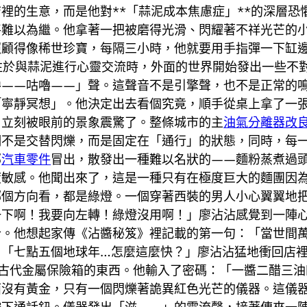
裡的生意，而是他對**「蒜泥成本焦慮症」**的深層
將難以為繼。他拿著一把被磨得光滑、閃耀著不祥光芒的
照顧得像稀世珍寶，每隔三小時，他就要用手指彈一下缸
注於與蒜泥進行心靈交流時，外面的世界開始發出一些不
嚕——咕嚕——」聲。這聲音不是引擎聲，也不是正常的
「寧靜冥想」。他決定出去看個究竟，順手從桌上拿了一
，立刻被眼前的景象震驚了。整條城市的主
油氣分離器改
們不是交替閃爍，而是固定在「通行」的狀態，同時，每
部
汽車零件
冒出，散發出一種難以名狀的——麵粉蒸煮過
度敏感。他聞出來了，這是一種只有在極度巨大的麵團因
哪個方向看，都是綠燈。一個穿著西裝的男人小心翼翼地
一下啊！我要向左轉！綠燈沒用啊！」廖沾沾感覺到一陣
合。他想起家傳《沾醬秘笈》裡記載的第一句：「當世間
」「七點五個地球年…怎麼這麼快？」廖沾沾猛地衝回店
古代金屬保險箱的東西。他輸入了密碼：「一醬二醋三油
面沒有黃金，只有一個閃爍著詭異紅色光芒的儀器。這儀