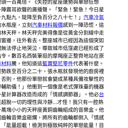
理頭一百萬倍。《失控的星座運勢與單戀狂想
一陣震耳欲聾的廣播聲。「緊急！緊急！今日星
十九點九，陡降至負百分之八十七！」
汽車冷氣
的水瓶座，立刻
汽車材料報價
感到一陣恐慌，這
的林天秤。林天秤完美得像是從黃金分割線中走
到窗邊，往外看去。整座城市已經因為這個突如
們無法停止地哭泣，導致城市低窪處已經形成了
指令。數百名西裝筆挺的摩羯座正整齊地站在原
車材料
騰，他知道這
藍寶堅尼零件
代表著什麼。
運勢跌至百分之二十，張水瓶就發現他的廚房裡
。否則，他那份單戀就會變成某種具備攻擊性的
學輔助儀！」他衝到一個像是老式彈珠臺的機器
外星計算器改造而成的「情感調節器」。他必
台
是超脫一切的理性與冷靜…才怪！我只有一腔熱
一萬塊小小的天秤座黃銅齒輪組成的音樂盒。他
銅齒輪音樂盒砸爛，將所有的齒輪都倒入「情感
。「能量超載！檢測到極致純粹的單戀能量！目