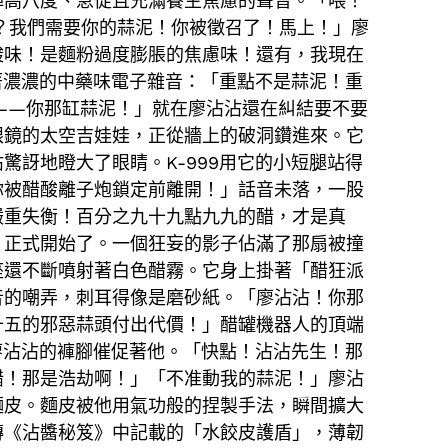
陣高八度、急促且充滿養生焦慮的聲音。「喂！
了？我們需要你的蒜泥！你被徵召了！馬上！」廖
酸味！是麵粉過度膨脹的焦慮味！還有，我現在
著濃濃的中藥味電子雜音：「重點不是蒜泥！重
了——你那缸蒜泥！」就在廖沾沾還在糾結要不要
眼鏡的太空吉娃娃，正從牆上的破洞鑽進來。它
訝地瞪大了眼睛。K-999用它的小短腿站得
你被醋酸離子炮鎖定前離開！」話音未落，一股
嚴重失衡！百分之九十九點九九的醋，才是真
，正式開始了。一個狂妄的影子佔滿了那扇被撞
座還不斷噴射著白色醋霧。它身上掛著「醋狂派
音的嘲弄，刺耳得像是磨砂紙。「廖沾沾！你那
十五的邪惡蒜頭付出代價！」醋罐機器人的頂端
廖沾沾的褲腳催促著他。「快點！沾沾先生！那
醋！那是浩劫啊！」「不准動我的蒜泥！」廖沾
麵皮。麵皮被他用氣功般的捏製手法，瞬間擴大
傳《沾醬秘笈》中記載的「水餃皮護盾」，薄韌