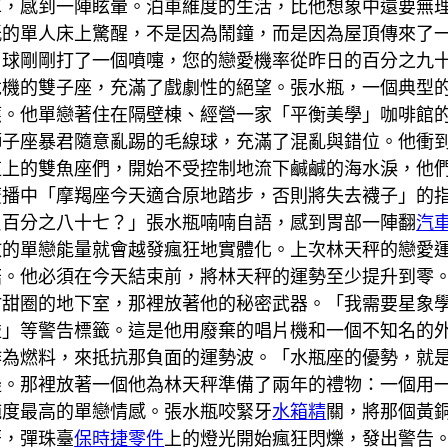
車，感到一陣眩暈。泊車維度的生活，比他想象中還要無
紙的單人床上驚醒，不是因為鬧鐘，而是因為屋頂傳來了
月球剛剛打了一個噴嚏，您的戀愛機率從昨日的百分之九
危機的雙子座，充滿了戲劇性的絕望。張水瓶，一個典型
應。他單戀著住在隔壁棟、經營一家「平衡美學」咖啡館
獅子座暴君隨意亂踢的毛線球，充滿了混亂與錯位。他衝
道上的雙魚座們，開始不受控制地流下鹹鹹的海水淚，他
廣播中「摩羯座今天適合原地踏步，否則將失去襪子」的
負百分之八十七？」張水瓶喃喃自語，感到胃部一陣翻
汽
放的單戀能量就會越發瘋狂地實體化。上次林天秤的戀愛
菇。他必須在今天結束前，將林天秤的運勢至少提升到零
甜甜圈的地下室，那裡放著他的秘密武器。「我需要星象
碰」等警告標籤。這是他用廢棄的唱片機和一個不知名的
作為燃料，來抵抗那負面的運勢波。「水瓶座的優勢，就
邊。那裡放著一個他為林天秤準備了兩年的禮物：一個用
純度最高的單戀情感。張水瓶咬緊牙
水箱精
關，將那個黃
著，彈珠臺
保時捷零件
上的燈光開始瘋狂閃爍，發出警告