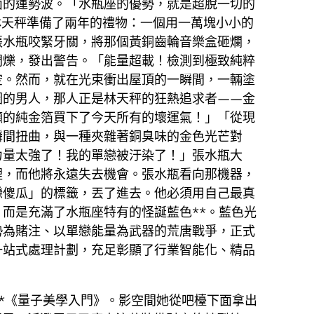
面的運勢波。「水瓶座的優勢，就是超脫一切的
林天秤準備了兩年的禮物：一個用一萬塊小小的
張水瓶咬緊牙關，將那個黃銅齒輪音樂盒砸爛，
閃爍，發出警告。「能量超載！檢測到極致純粹
空。然而，就在光束衝出屋頂的一瞬間，一輛塗
圈的男人，那人正是林天秤的狂熱追求者——金
噸的純金箔買下了今天所有的壞運氣！」「從現
瞬間扭曲，與一種夾雜著銅臭味的金色光芒對
力量太強了！我的單戀被汙染了！」張水瓶大
裡，而他將永遠失去機會。張水瓶看向那機器，
戀傻瓜」的標籤，丟了進去。他必須用自己最真
而是充滿了水瓶座特有的怪誕藍色**。藍色光
勢為賭注、以單戀能量為武器的荒唐戰爭，正式
一站式處理計劃，充足彰顯了行業智能化、精品
*《量子美學入門》。影空間她從吧檯下面拿出