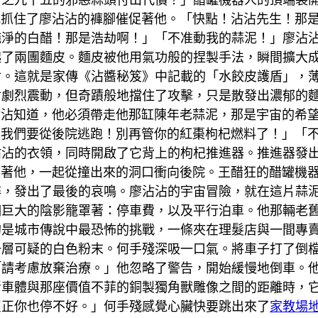
一把抓住了廖沾沾的褲腳催促著他。「快點！沾沾先生！那
純淨的白醋！那是浩劫啊！」「不准動我的蒜泥！」廖沾
起了兩團麵皮。麵皮被他用氣功般的捏製手法，瞬間擴大
盾。這就是家傳《沾醬秘笈》中記載的「水餃皮護盾」，
盾劇烈震動，但奇蹟般地擋住了攻擊，只是散發出濃郁的
廖沾沾知道，他必須帶走他那缸陳年老蒜泥，那是宇宙的希
9！我們要從後院逃跑！別再管你的紅棗枸杞燃料了！」「
沾沾的衣領，同時開啟了它背上的枸杞推進器。推進器發
9咬著他，一起從撞出來的洞口衝向後院。王醋狂的醋罐機
碎，發出了最後的哀鳴。廖沾沾的宇宙冒險，就在這片蒜
個巨大的陰影籠罩著：停車費，以及平行泊車。他那輛老
的是城市傳說中最恐怖的挑戰，一條夾在理髮店與一間專
一層可疑的白色粉末。何手殘深吸一口氣。將車子打了倒
「請考慮放棄治療。」他忽略了警告，開始緩慢地倒車。
斷車體與那座價值不菲的銅製獨角獸雕像之間的距離時，
反正你也停不好。」何手殘感覺心臟快要跳出來了
家教場