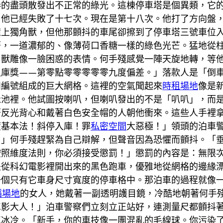
巷的盡頭散發出不正常的綠光。這棟停車塔是個異類，它
。他已經失敗了十七次。現在是第十八次。他打了方向盤
撞上獨角獸，但他那顫抖的車尾卻擦到了停車塔三號車位
著，一道濃郁的、像薄荷口香糖一樣的綠色光芒。猛地從
角獸雕像一臉困惑的表情。何手殘感覺一陣天旋地轉，等
入庫獎——第零點零零零零零九度偏差。」落款人是「倒
和編號組成的巨大網格。這裡的空氣聞起來
時租場地
像是
泳池裡。他試圖按喇叭，但喇叭發出的不是「叭叭」，而
著反光背心和戴著白色安全帽的人朝他衝來。這些人手裡
度基本法！斜停入庫！罪
私密空間
大惡極！」領頭的泊車
！」何手殘趕緊為自己辯解，但聲音因為恐懼而顫抖。「
照維度法則，你必須接受懲罰！」懲罰的內容是：無限次
是從科幻電影裡開出來的黑色跑車，優雅地從網格的邊緣
一個只有它車身尺寸寬度的停車格中。那泊車的過程就像
蹈場地
的女人，她戴著一副透明護目鏡，冷酷地朝著何手
車影大人！」泊車警察們立刻立正站好，連測量尺都顫抖
氣冰冷。「新手，你的車技像一團混亂的毛線球。你污染