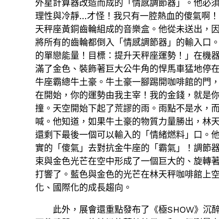
外星計算器改造而成的「情感調節器」。他必
理性與冷靜…才怪！我只有一腔熱血的傻氣啊
天秤座黃銅齒輪組成的音樂盒。他從未送出，
將所有的齒輪都倒入「情感調節器」的輸入口
的單戀能量！目標：提升天秤座運勢！」在機
滿了金色、裝飾著巨大公牛角的悍馬車猛地停
牛座霸總牛土豪。牛土豪一腳踢開咖啡館的門
在開始，你的運勢由我主宰！我的金錢，就是
撞。天空開始下起了荒謬的雨。雨點不是水，
喊。他知道，如果牛土豪的物質力量勝出，林
還剩下最後一個可以輸入的「情緒燃料」口。
實的「傻氣」去對抗金牛座的「霸氣」！調節器
束與金色光芒在空中形成了一個巨大的、旋轉
打響了。藍色與金色的光芒在林天秤咖啡館上
化、國際化的成長趨向。
此外，展會還重點發布了《極SHOW》沉