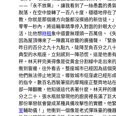
——『永不放棄』，讓我看到了一絲愚蠢的勇
脫落，在空中旋轉了一百八十度，穩穩地停在
教，你就是那個連方向盤都沒摸過的新信徒。
零零一秒內，將這輛車精準停入對面的針眼大
活，比他想
時租
象中還要無理頭一百萬倍。《
因為屋頂傳來了一陣震耳欲聾的廣播聲。「緊
昨日的百分之九十九點九，陡降至負百分之八
典型的水瓶座，立刻感到一陣恐慌，這是他患
秤。林天秤完美得像是從黃金分割線中走出來
衝到窗邊，往外看去。整座城市已經因為這個
他們無法停止地哭泣，導致城市低窪處已經形
的指令。數百名西裝筆挺的摩羯座正整齊地站
部一陣翻騰，他知道這代表著什麼。林天秤的
分之二十，張水瓶就發現他的廚房裡長滿了巨
那份單戀就會變成某種具備攻擊性的實體。他
室
輔助儀！」他衝到一個像是老式彈珠臺的機