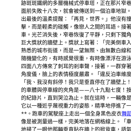
跡斑斑鐵網的多層機械式停車塔，正在那片窄
面前失敗十八次，就會被傳送到一個泊車地獄
出最後的溫柔提醒：「再見，世界。」他沒有
擊，而是輕柔的碰觸，像戀人之間的耳語。接
車。光芒消失後，窄巷恢復了平靜，只剩下獨
巨大獎狀的牆壁上。獎狀上寫著：「完美倒車
熟悉的城市街道，而是一望無際、由無數白線
隨機變化的，有時感覺很重，有時像漂浮在游
四面八方傳來了刺耳的剎車聲，接著，一群穿
角度儀，臉上的表情極度嚴肅。「違反泊車維
「我、我沒有斜停！我只是垂直停在了牆壁上
的車體與停車線的夾角是——八十九點七度！按
的紀錄片，直到哭泣為止。就在這時，一輛像
它以一種近乎蔑視重力的姿態，精準地停進了
**。跑車的駕駛座上走出一個全身黑色皮衣
舞
像是被測量過一樣，完美地落在網格線上。「
地掃了一眼他那輛垂直貼在牆上的掀背車，語