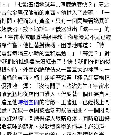
時。」「七點五個地球年…怎麼這麼快？」廖沾
是古代金屬保險箱的東西。他輸入了密碼：「一
箱打開，裡面沒有黃金，只有一個閃爍著詭異紅
拿起儀器，按下通話鈕。儀器發出「滋——」的
99！宇宙水餃聯盟特級特務！你那邊是不是已經
嗡嗡作響，他捏著對講機，困惑地喊道：「特
泥需要每隔三小時的溫和震動！」「蒜泥？」對
**我們的推進器快沒紅棗了！快！我們在你的後
把銀勺時，外面的牆壁傳來一聲巨大的撞擊。一
瓦斯桶的東西，桶上用毛筆寫著「極品紅棗枸杞
子優雅地一揮：「沒時間了，沾沾先生！宇宙水
的酸氣猛地從店門口灌入，伴隨著一個狂妄自大
，這是他
時租空間
的宿敵，王醋狂，已經找上門
邊緣，光線一瞬間被極端的酸氣扭曲。一個閃閃
的霓虹燈牌，閃爍得讓人眼睛發疼，同時發出警
腐敗氣味的蒜泥，是對醬料學的侮辱！必須淨
開，露出了一個巨大的管口，正在聚積藍色光