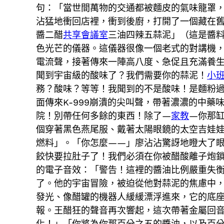
句：「當世間萬物的交通都被麵皮的氣味籠罩
沾猛地衝回店裡，衝到後廚，打開了一個藏在
醬二醋
共享會議室
三油四辣五蒜泥」（這是醬
色光芒的儀器。這儀器很像一個老式的對講機
電流聲，接著傳來一陣高八度、急促且充滿養生
聞到宇宙級的酸味了？我們需要你的蒜泥！
小
務？酸味？等等！我聞到的不是酸味！是麵粉
面傳來K-999崩潰的尖叫聲，帶著濃濃的中藥
院！別帶任何多餘的東西！除了—
家教
—你那
個穿著黑色燕尾服、戴著太陽眼鏡的太空吉娃
燃料」。「你怎麼——」廖沾沾驚訝地瞪大了眼
餃快要拉肚子了！我們必須在你被醋酸離子炮
的電子音效：「警告！這裡的醬油比例嚴重失
了。他的宇宙冒險，被迫從他對蒜泥的焦慮中
發光、像醋罐的機器人緩緩漂浮進來，它的底
報。王醋狂的聲音再次響起，這次帶著金屬回
化！」「你將為你那百分之五的醬油，以及百