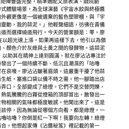
品矩陣豐盛完整，精準適配文旅表演、戲院劇
醉式體驗場景，為全球演藝《宇宙水餃與終極醬
的外觀更像是一個被遺棄的藍色塑膠棚，與「宇
夠靈動，我的蒜泥。」他輕聲細語，彷彿在責備
味道而選擇繞道飛行。今天的營業額是：零。廖
正在以超光速上漲，如果再這樣下去，他引以為傲
的、顏色介於灰綠與土黃之間的發酵物。這蒜泥
*，以助其在精神上達到圓滿。就在廖沾沾專注於
時發出了一個持續不斷、低沉且潮濕的「咕嚕
胃在哀嚎。廖沾沾皺著眉頭，這嚴重干擾了他蒜
衛生紙，塞進口袋以備不時之需。他一腳踏出店
巷弄口，全部變成了綠燈。它們不是交替閃爍，
、熱氣騰騰的白霧從燈箱的頂部冒出，散發出一
食物相關的氣味都極度敏感。他聞出來了，這是
是該停，因為無論從哪個方向看，都是綠燈。一
咕嚕咕嚕？你倒是紅一下啊！我要向左轉！綠燈
而合。他想起家傳《沾醬秘笈》裡記載的第一