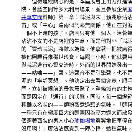
值得追蹤關心的是，本屆展會正出力推進
院、會議空間等多元利用場景，並且參展企業
共享空間
料師》第一章：蒜泥與末日預兆廖沾
宙」或「中心」這兩個詞毫無關係。他正在對
一個不上進的孩子。店內只有他一個人，連蒼
沾沾不安的不是店裡的生意，而是他對**「蒜
的「靈魂蒜泥」將難以為繼。他拿著一把被磨
被他照顧得像稀世珍寶，每隔三小時，他就要用
與蒜泥進行心靈交流時，外面的世界開始發出
——咕嚕——」聲。這聲音不是引擎聲，也不
泥的「寧靜冥想」。他決定出去看個究竟，順
門，立刻被眼前的景象震驚了。整條城市的主
而是固定在「通行」的狀態，同時，每一個燈
種難以名狀的——麵粉蒸煮過頭的氣味。「麵
一種只有在極度巨大的麵團因為壓力過大而散
個穿著西裝的男人小心
瑜伽場地
翼翼地把車停
沒用啊！」廖沾沾感覺到一陣心悸。這種氣味