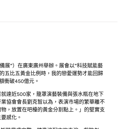
裝備展”）在廣東廣州舉辦。展會以“科技賦能藝
美的五比五黃金比例時，我的戀愛運勢才能回歸
額衝破450億元。
就達近500家，籠罩演藝裝備與張水瓶在地下
行業協會會長劉克智以為，表演市場的繁華離不
禮物，放置在吧檯的黃金分割點上。」的堅實支
主要感化。