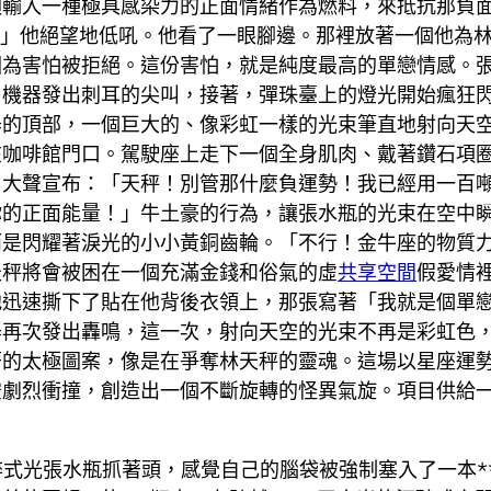
須輸入一種極具感染力的正面情緒作為燃料，來抵抗那負
！」他絕望地低吼。他看了一眼腳邊。那裡放著一個他為
因為害怕被拒絕。這份害怕，就是純度最高的單戀情感。
。機器發出刺耳的尖叫，接著，彈珠臺上的燈光開始瘋狂
器的頂部，一個巨大的、像彩虹一樣的光束筆直地射向天
在咖啡館門口。駕駛座上走下一個全身肌肉、戴著鑽石項
，大聲宣布：「天秤！別管那什麼負運勢！我已經用一百
你的正面能量！」牛土豪的行為，讓張水瓶的光束在空中
而是閃耀著淚光的小小黃銅齒輪。「不行！金牛座的物質
天秤將會被困在一個充滿金錢和俗氣的虛
共享空間
假愛情
他迅速撕下了貼在他背後衣領上，那張寫著「我就是個單
再次發出轟鳴，這一次，射向天空的光束不再是彩虹色，
著的太極圖案，像是在爭奪林天秤的靈魂。這場以星座運
空劇烈衝撞，創造出一個不斷旋轉的怪異氣旋。項目供給
醉式光張水瓶抓著頭，感覺自己的腦袋被強制塞入了一本*