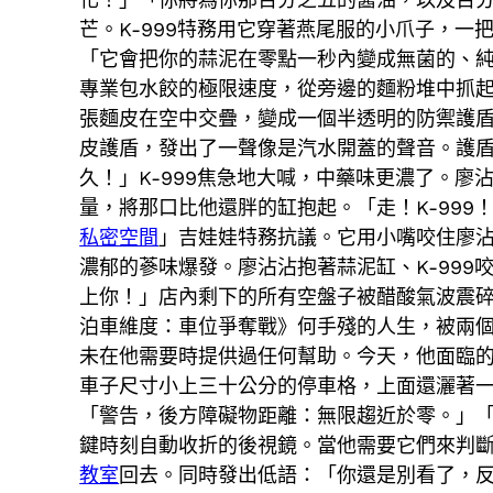
芒。K-999特務用它穿著燕尾服的小爪子，
「它會把你的蒜泥在零點一秒內變成無菌的、
專業包水餃的極限速度，從旁邊的麵粉堆中抓
張麵皮在空中交疊，變成一個半透明的防禦護
皮護盾，發出了一聲像是汽水開蓋的聲音。護
久！」K-999焦急地大喊，中藥味更濃了。
量，將那口比他還胖的缸抱起。「走！K-99
私密空間
」吉娃娃特務抗議。它用小嘴咬住廖
濃郁的蔘味爆發。廖沾沾抱著蒜泥缸、K-99
上你！」店內剩下的所有空盤子被醋酸氣波震
泊車維度：車位爭奪戰》何手殘的人生，被兩
未在他需要時提供過任何幫助。今天，他面臨
車子尺寸小上三十公分的停車格，上面還灑著
「警告，後方障礙物距離：無限趨近於零。」
鍵時刻自動收折的後視鏡。當他需要它們來判
教室
回去。同時發出低語：「你還是別看了，