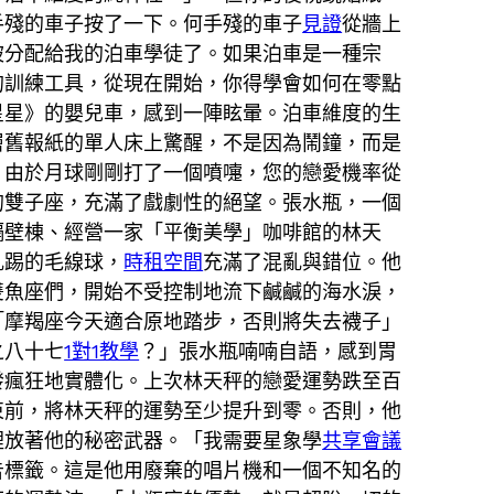
手殘的車子按了一下。何手殘的車子
見證
從牆上
被分配給我的泊車學徒了。如果泊車是一種宗
的訓練工具，從現在開始，你得學會如何在零點
星星》的嬰兒車，感到一陣眩暈。泊車維度的生
層舊報紙的單人床上驚醒，不是因為鬧鐘，而是
！由於月球剛剛打了一個噴嚏，您的戀愛機率從
的雙子座，充滿了戲劇性的絕望。張水瓶，一個
隔壁棟、經營一家「平衡美學」咖啡館的林天
亂踢的毛線球，
時租空間
充滿了混亂與錯位。他
雙魚座們，開始不受控制地流下鹹鹹的海水淚，
「摩羯座今天適合原地踏步，否則將失去襪子」
之八十七
1對1教學
？」張水瓶喃喃自語，感到胃
發瘋狂地實體化。上次林天秤的戀愛運勢跌至百
束前，將林天秤的運勢至少提升到零。否則，他
裡放著他的秘密武器。「我需要星象學
共享會議
告標籤。這是他用廢棄的唱片機和一個不知名的