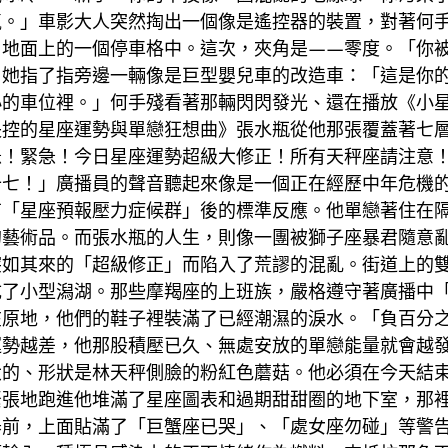
氣。」車影大人突然掏出一個像是遙控器的裝置，對著何
了地面上的一個停車格中。這次，夾角是——零度。「你
」她指了指旁邊一輛像是巨型嬰兒車的改造車：「這是你
小的車位裡。」何手殘看著那輛閃閃發光、還在播放《小
失控的星座運勢與單戀狂想曲》張水瓶從他那張覆蓋著七
急！緊急！今日星座運勢超級大修正！所有天秤座請注意
十七！」廣播員的聲音聽起來像是一個正在經歷中年危機
有「星座預報壓力症候群」後的標準反應。他單戀著住在
的藝術品。而張水瓶的人生，則像一團被獅子座暴君隨意
突如其來的「超級修正」而陷入了荒謬的混亂。街道上的
成了小型潟湖。那些摩羯座的上班族，嚴格遵守著廣播中
在原地，他們的鞋子裡裝滿了已經潮濕的淚水。「負百分
運勢越差，他那股積壓已久、無處安放的單戀能量就會越
大的、形狀是林天秤側臉的粉紅色蘑菇。他必須在今天結
緊張地跑進他堆滿了星座圖表和過期甜甜圈的地下室，那
器前，上面貼滿了「巨蟹座已哭」、「處女座勿碰」等警