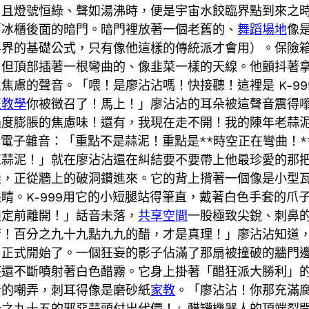
，且燈號恒綠、聲如湯沸時，便是宇宙水餃臨界點到來之
舊冰櫃後面的暗門。暗門裡放著一個老舊的、
舞蹈場地
像
料界的基礎公式，只有像他這樣的傳統派才會用）。保險
，但頂部插著一根彎曲的、像韭菜一樣的天線。他顫抖著
焦慮的聲音。「喂！是廖沾沾嗎！快接聽！這裡是 K-9
班教學
你被徵召了！馬上！」廖沾沾的耳朵被這聲音震得
過度膨脹的焦慮味！還有，我現在走不開！我的陳年老蒜
味電子雜音：「重點不是蒜泥！重點是**時空正在彎曲！
缸蒜泥！」就在廖沾沾還在糾結要不要帶上他最珍愛的那
娃，正從牆上的破洞鑽進來。它的背上揹著一個像是小型
睛。K-999用它的小短腿站得筆直，戴著白色手套的爪
鎖定前離開！」話音未落，
共享空間
一股極致尖銳、刺鼻
衡！百分之九十九點九九的醋，才是真理！」廖沾沾知道
，正式開始了。一個狂妄的影子佔滿了那扇被撞破的牆門
座還不斷噴射著白色醋霧。它身上掛著「醋狂派大勝利」
音的嘲弄，刺耳得像是磨砂紙
家教
。「廖沾沾！你那充滿
分之九十五的邪惡蒜頭付出代價！」醋罐機器人的頂端裂