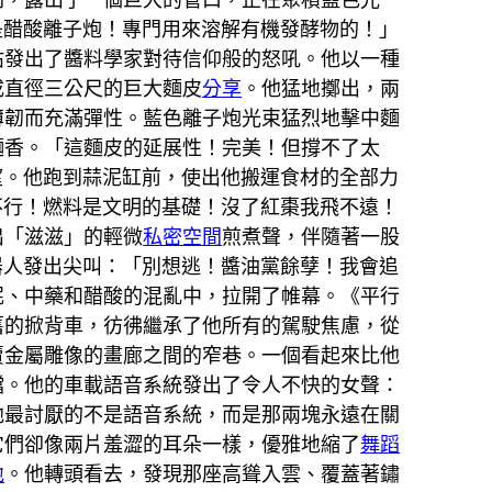
是醋酸離子炮！專門用來溶解有機發酵物的！」
沾發出了醬料學家對待信仰般的怒吼。他以一種
成直徑三公尺的巨大麵皮
分享
。他猛地擲出，兩
薄韌而充滿彈性。藍色離子炮光束猛烈地擊中麵
麵香。「這麵皮的延展性！完美！但撐不了太
望。他跑到蒜泥缸前，使出他搬運食材的全部力
不行！燃料是文明的基礎！沒了紅棗我飛不遠！
出「滋滋」的輕微
私密空間
煎煮聲，伴隨著一股
器人發出尖叫：「別想逃！醬油黨餘孽！我會追
泥、中藥和醋酸的混亂中，拉開了帷幕。《平行
舊的掀背車，彷彿繼承了他所有的駕駛焦慮，從
賣金屬雕像的畫廊之間的窄巷。一個看起來比他
檔。他的車載語音系統發出了令人不快的女聲：
他最討厭的不是語音系統，而是那兩塊永遠在關
它們卻像兩片羞澀的耳朵一樣，優雅地縮了
舞蹈
地
。他轉頭看去，發現那座高聳入雲、覆蓋著鏽