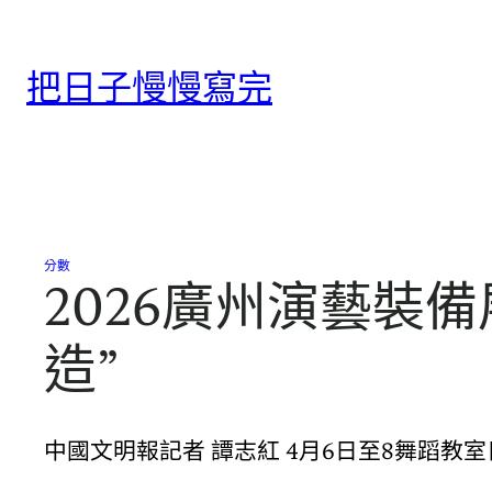
跳
至
把日子慢慢寫完
主
要
內
容
分數
2026廣州演藝裝
造”
中國文明報記者 譚志紅 4月6日至8舞蹈教