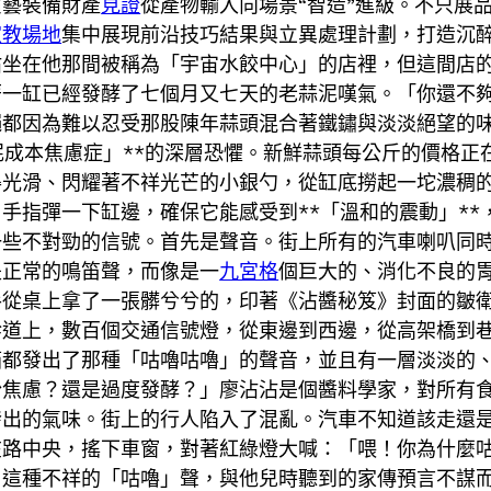
演藝裝備財產
見證
從產物輸入向場景“智造”進級。不只展
家教場地
集中展現前沿技巧結果與立異處理計劃，打造沉
沾坐在他那間被稱為「宇宙水餃中心」的店裡，但這間店
著一缸已經發酵了七個月又七天的老蒜泥嘆氣。「你還不
蠅都因為難以忍受那股陳年蒜頭混合著鐵鏽與淡淡絕望的
泥成本焦慮症」**的深層恐懼。新鮮蒜頭每公斤的價格
得光滑、閃耀著不祥光芒的小銀勺，從缸底撈起一坨濃稠
手指彈一下缸邊，確保它能感受到**「溫和的震動」*
一些不對勁的信號。首先是聲音。街上所有的汽車喇叭同
是正常的鳴笛聲，而像是一
九宮格
個巨大的、消化不良的
手從桌上拿了一張髒兮兮的，印著《沾醬秘笈》封面的皺
幹道上，數百個交通信號燈，從東邊到西邊，從高架橋到
箱都發出了那種「咕嚕咕嚕」的聲音，並且有一層淡淡的
粉焦慮？還是過度發酵？」廖沾沾是個醬料學家，對所有
發出的氣味。街上的行人陷入了混亂。汽車不知道該走還
在路中央，搖下車窗，對著紅綠燈大喊：「喂！你為什麼
，這種不祥的「咕嚕」聲，與他兒時聽到的家傳預言不謀