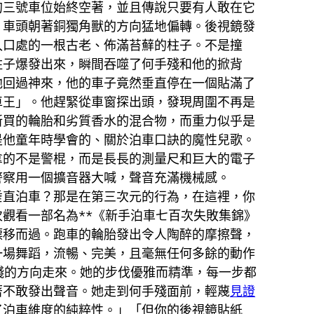
的三號車位始終空著，並且傳說只要有人敢在它
，車頭朝著銅獨角獸的方向猛地偏轉。後視鏡發
入口處的一根古老、佈滿苔蘚的柱子。不是撞
柱子爆發出來，瞬間吞噬了何手殘和他的掀背
他回過神來，他的車子竟然垂直停在一個貼滿了
車王」。他趕緊從車窗探出頭，發現周圍不再是
新買的輪胎和劣質香水的混合物，而重力似乎是
是他童年時學會的、關於泊車口訣的魔性兒歌。
拿的不是警棍，而是長長的測量尺和巨大的電子
警察用一個擴音器大喊，聲音充滿機械感。
垂直泊車？那是在第三次元的行為，在這裡，你
觀看一部名為**《新手泊車七百次失敗集錦》
漂移而過。跑車的輪胎發出令人陶醉的摩擦聲，
一場舞蹈，流暢、完美，且毫無任何多餘的動作
殘的方向走來。她的步伐優雅而精準，每一步都
著不敢發出聲音。她走到何手殘面前，輕蔑
見證
了泊車維度的純粹性。」「但你的後視鏡貼紙