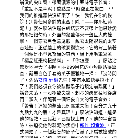
崩潰的尖叫聲，帶著濃濃的中藥味電子雜音：
「重點不是蒜泥！重點是**時空正在彎曲！**
我們的推進器快沒紅棗了！快！我們在你的後
院！別帶任何多餘的東西！除了——你那缸蒜
泥！」就在廖沾沾還在糾結要不要帶上他最珍愛
的那把銀勺時，外面的牆壁傳來一聲巨大的撞
擊。一個穿著黑色燕尾服、戴著太陽眼鏡的太空
吉娃娃，正從牆上的破洞鑽進來。它的背上揹著
一個像是小型瓦斯桶的東西，桶上用毛筆寫著
「極品紅棗枸杞燃料」。「你怎麼——」廖沾沾
驚訝地瞪大了眼睛。K-999用它的小短腿站得筆
直，戴著白色手套的爪子優雅地一揮：「沒時間
了，沾沾
安慎 健檢
先生！宇宙水餃快要拉肚子
了！我們必須在你被醋酸離子炮鎖定前離開！」
話音未落，一股極致尖銳、刺鼻的酸氣猛地從店
門口灌入，伴隨著一個狂妄自大的電子音效：
「警告！這裡的醬油比例嚴重失衡！百分之九十
九點九九的醋，才是真理！」廖沾沾知道，這是
他的宿敵，王醋狂，已經找上門了。他的宇宙冒
險，被迫從他對蒜泥的焦慮中
新竹 超音波
，正
式開始了。一個狂妄的影子佔滿了那扇被撞破的