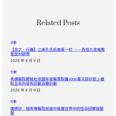
Related Posts
分數
【念之、行義】江南孔氏后裔第一村 ——西找九宮格教
室昆村研學
2026 年 8 月 9 日
分數
秀傳醫院體檢杜克國年夜醫學院獲1000萬元研討肌少癥
盼五年內發布診斷治療計劃
2026 年 8 月 9 日
分數
陳琇玲：暗秀傳醫院巡檢中無聲世界中的性命回響與堅
韌