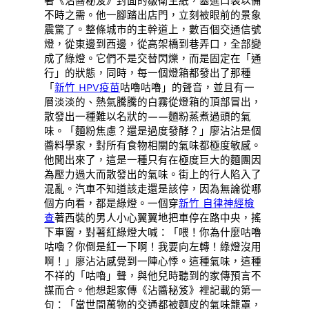
著《沾醬秘笈》封面的皺衛生紙，塞進口袋以備
不時之需。他一腳踏出店門，立刻被眼前的景象
震驚了。整條城市的主幹道上，數百個交通信號
燈，從東邊到西邊，從高架橋到巷弄口，全部變
成了綠燈。它們不是交替閃爍，而是固定在「通
行」的狀態，同時，每一個燈箱都發出了那種
「
新竹 HPV疫苗
咕嚕咕嚕」的聲音，並且有一
層淡淡的、熱氣騰騰的白霧從燈箱的頂部冒出，
散發出一種難以名狀的——麵粉蒸煮過頭的氣
味。「麵粉焦慮？還是過度發酵？」廖沾沾是個
醬料學家，對所有食物相關的氣味都極度敏感。
他聞出來了，這是一種只有在極度巨大的麵團因
為壓力過大而散發出的氣味。街上的行人陷入了
混亂。汽車不知道該走還是該停，因為無論從哪
個方向看，都是綠燈。一個穿
新竹 自律神經檢
查
著西裝的男人小心翼翼地把車停在路中央，搖
下車窗，對著紅綠燈大喊：「喂！你為什麼咕嚕
咕嚕？你倒是紅一下啊！我要向左轉！綠燈沒用
啊！」廖沾沾感覺到一陣心悸。這種氣味，這種
不祥的「咕嚕」聲，與他兒時聽到的家傳預言不
謀而合。他想起家傳《沾醬秘笈》裡記載的第一
句：「當世間萬物的交通都被麵皮的氣味籠罩，