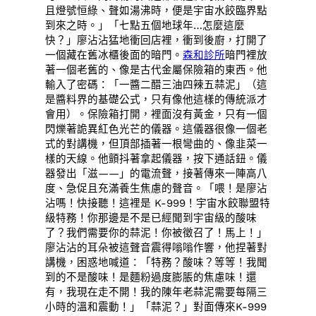
且燈號恒綠、聲如湯沸時，便是宇宙水餃臨界點
到來之時。」「七點五個地球年…怎麼這麼
快？」廖沾沾猛地衝回店裡，衝到後廚，打開了
一個藏在舊冰櫃後面的暗門。
森和診所
暗門裡放
著一個老舊的、像是古代金屬保險箱的東西。他
輸入了密碼：「一醬二醋三油四辣五蒜泥」（這
是醬料界的基礎公式，只有像他這樣的傳統派才
會用）。保險箱打開，裡面沒有黃金，只有一個
閃爍著詭異紅色光芒的儀器。這儀器很像一個老
式的對講機，但頂部插著一根彎曲的、像韭菜一
樣的天線。他顫抖著拿起儀器，按下通話鈕。儀
器發出「滋——」的電流聲，接著傳來一陣高八
度、急促且充滿養生焦慮的聲音。「喂！是廖沾
沾嗎！快接聽！這裡是 K-999！宇宙水餃聯盟特
級特務！你那邊是不是已經聞到宇宙級的酸味
了？我們需要你的蒜泥！你被徵召了！馬上！」
廖沾沾的耳朵被這聲音震得嗡嗡作響，他捏著對
講機，困惑地喊道：「特務？酸味？等等！我聞
到的不是酸味！是麵粉過度膨脹的焦慮味！還
有，我現在走不開！我的陳年老蒜泥需要每隔三
小時的溫和震動！」「蒜泥？」對面傳來K-999