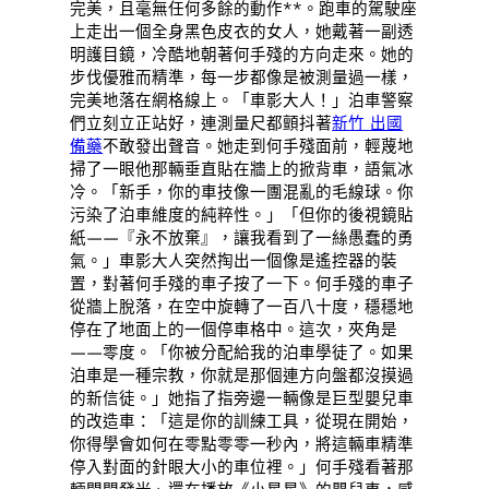
完美，且毫無任何多餘的動作**。跑車的駕駛座
上走出一個全身黑色皮衣的女人，她戴著一副透
明護目鏡，冷酷地朝著何手殘的方向走來。她的
步伐優雅而精準，每一步都像是被測量過一樣，
完美地落在網格線上。「車影大人！」泊車警察
們立刻立正站好，連測量尺都顫抖著
新竹 出國
備藥
不敢發出聲音。她走到何手殘面前，輕蔑地
掃了一眼他那輛垂直貼在牆上的掀背車，語氣冰
冷。「新手，你的車技像一團混亂的毛線球。你
污染了泊車維度的純粹性。」「但你的後視鏡貼
紙——『永不放棄』，讓我看到了一絲愚蠢的勇
氣。」車影大人突然掏出一個像是遙控器的裝
置，對著何手殘的車子按了一下。何手殘的車子
從牆上脫落，在空中旋轉了一百八十度，穩穩地
停在了地面上的一個停車格中。這次，夾角是
——零度。「你被分配給我的泊車學徒了。如果
泊車是一種宗教，你就是那個連方向盤都沒摸過
的新信徒。」她指了指旁邊一輛像是巨型嬰兒車
的改造車：「這是你的訓練工具，從現在開始，
你得學會如何在零點零零一秒內，將這輛車精準
停入對面的針眼大小的車位裡。」何手殘看著那