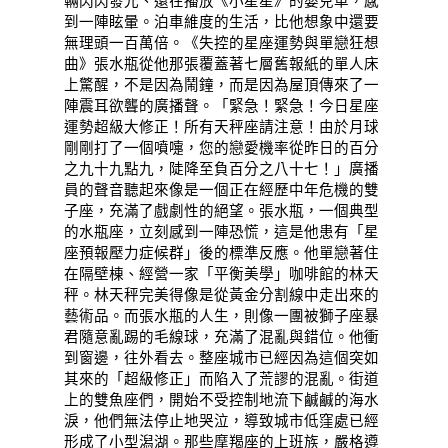
輛閃閃發光、還在播放《小星星》的嬰兒車，感
到一陣眩暈。泊車維度的生活，比他想象中還要
無理頭一百萬倍。《失控的星座運勢與單戀狂想
曲》張水瓶從他那張覆蓋著七層舊報紙的單人床
上驚醒，不是因為鬧鐘，而是因為屋頂傳來了一
陣震耳欲聾的廣播聲。「緊急！緊急！今日星座
運勢超級大修正！所有天秤座請注意！由於月球
剛剛打了一個噴嚏，您的戀愛機率從昨日的百分
之九十九點九，陡降至負百分之八十七！」廣播
員的聲音聽起來像是一個正在經歷中年危機的雙
子座，充滿了戲劇性的絕望。張水瓶，一個典型
的水瓶座，立刻感到一陣恐慌，這是他患有「星
座預報壓力症候群」後的標準反應。他單戀著住
在隔壁棟、經營一家「平衡美學」咖啡館的林天
秤。林天秤完美得像是從黃金分割線中走出來的
藝術品。而張水瓶的人生，則像一團被獅子座暴
君隨意亂踢的毛線球，充滿了混亂與錯位。他衝
到窗邊，往外看去。整座城市已經因為這個突如
其來的「超級修正」而陷入了荒謬的混亂。街道
上的雙魚座們，開始不受控制地流下鹹鹹的海水
淚，他們無法停止地哭泣，導致城市低窪處已經
形成了小型潟湖。那些摩羯座的上班族，嚴格遵