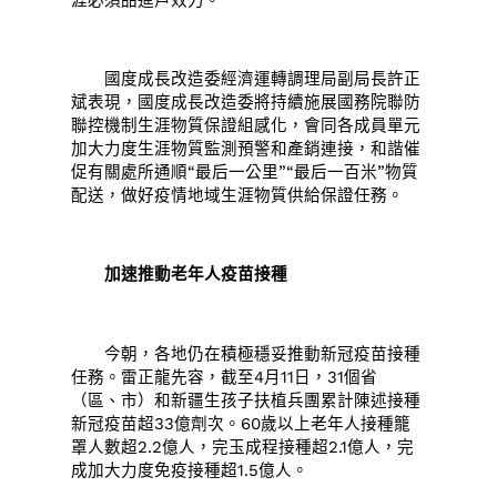
涯必須品進戶效力。
國度成長改造委經濟運轉調理局副局長許正
斌表現，國度成長改造委將持續施展國務院聯防
聯控機制生涯物質保證組感化，會同各成員單元
加大力度生涯物質監測預警和產銷連接，和諧催
促有關處所通順“最后一公里”“最后一百米”物質
配送，做好疫情地域生涯物質供給保證任務。
加速推動老年人疫苗接種
今朝，各地仍在積極穩妥推動新冠疫苗接種
任務。雷正龍先容，截至4月11日，31個省
（區、市）和新疆生孩子扶植兵團累計陳述接種
新冠疫苗超33億劑次。60歲以上老年人接種籠
罩人數超2.2億人，完玉成程接種超2.1億人，完
成加大力度免疫接種超1.5億人。