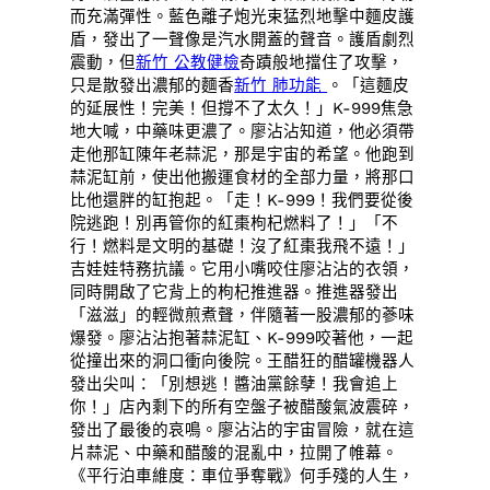
而充滿彈性。藍色離子炮光束猛烈地擊中麵皮護
盾，發出了一聲像是汽水開蓋的聲音。護盾劇烈
震動，但
新竹 公教健檢
奇蹟般地擋住了攻擊，
只是散發出濃郁的麵香
新竹 肺功能
。「這麵皮
的延展性！完美！但撐不了太久！」K-999焦急
地大喊，中藥味更濃了。廖沾沾知道，他必須帶
走他那缸陳年老蒜泥，那是宇宙的希望。他跑到
蒜泥缸前，使出他搬運食材的全部力量，將那口
比他還胖的缸抱起。「走！K-999！我們要從後
院逃跑！別再管你的紅棗枸杞燃料了！」「不
行！燃料是文明的基礎！沒了紅棗我飛不遠！」
吉娃娃特務抗議。它用小嘴咬住廖沾沾的衣領，
同時開啟了它背上的枸杞推進器。推進器發出
「滋滋」的輕微煎煮聲，伴隨著一股濃郁的蔘味
爆發。廖沾沾抱著蒜泥缸、K-999咬著他，一起
從撞出來的洞口衝向後院。王醋狂的醋罐機器人
發出尖叫：「別想逃！醬油黨餘孽！我會追上
你！」店內剩下的所有空盤子被醋酸氣波震碎，
發出了最後的哀鳴。廖沾沾的宇宙冒險，就在這
片蒜泥、中藥和醋酸的混亂中，拉開了帷幕。
《平行泊車維度：車位爭奪戰》何手殘的人生，