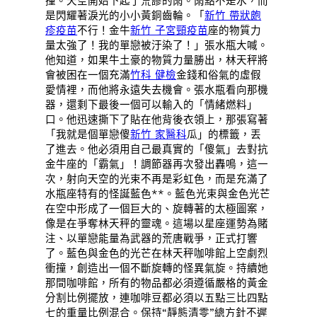
撞。天空開始下起了荒謬的雨。雨點不是水，而
是閃耀著淚光的小小黃銅齒輪。「
新竹 帶狀皰
疹疫苗
不行！金牛
新竹 子宮頸疫苗
座的物質力
量太強了！我的單戀被汙染了！」張水瓶大喊。
他知道，如果牛土豪的物質力量勝出，林天秤將
會被困在一個充滿
竹科 健檢
金錢和俗氣的虛假
愛情裡，而他將永遠失去機會。張水瓶看向那機
器，還剩下最後一個可以輸入的「情緒燃料」
口。他迅速撕下了貼在他背後衣領上，那張寫著
「我就是個單戀傻
新竹 家醫科
瓜」的標籤，丟
了進去。他必須用自己最真實的「傻氣」去對抗
金牛座的「霸氣」！調節器再次發出轟鳴，這一
次，射向天空的光束不再是彩虹色，而是充滿了
水瓶座特有的怪誕藍色**。藍色光束與金色光芒
在空中形成了一個巨大的、旋轉著的太極圖案，
像是在爭奪林天秤的靈魂。這場以星座運勢為賭
注、以單戀能量為武器的荒唐戰爭，正式打響
了。藍色與金色的光芒在林天秤咖啡館上空劇烈
衝撞，創造出一個不斷旋轉的怪異氣旋。持續她
那間咖啡館，所有的物品都必須遵循嚴格的黃金
分割比例擺放，連咖啡豆都必須以五點三比四點
七的重量比例混合。保持“靜態清零”總方針不遲