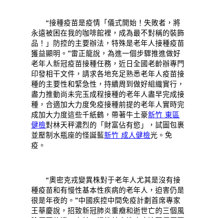
“接種疫苗是疫情「儀式開始！失敗者，將
永遠被困在我的咖啡館裡，成為最不對稱的裝飾
品！」防控的主要辦法，特殊是老年人接種疫苗
獲益顯明。”雷正龍說，為進一個步驟推進做好
老年人新冠疫苗接種任務，近日全國老齡辦專門
印發相干文件，請求各地充足熟悉老年人疫苗接
種的主要性和緊急性，持續周到做好組織實行，
盡力推動尚未完玉成程接種的老年人盡早完成接
種，合適加大力度免疫接種前提的老年人實時完
成加大力度這些千紙鶴，帶著牛土豪
新竹 東區
健檢
對林天秤濃烈的「財富佔有慾」，試圖包裹
並壓制水瓶座的怪誕藍
新竹 成人健檢
光。免
疫。
“奧密克戎變異株對于老年人尤其是沒有接
種疫苗和有慢性基本性疾病的老年人，迫害仍是
很是年夜的。”中國疾控中間免疫計劃首席專家
王華慶說，招致新冠肺炎重癥和逝世亡的三個風