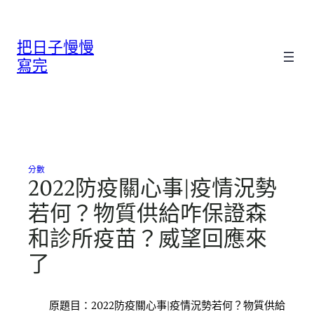
跳
至
把日子慢慢
主
要
寫完
內
容
分數
2022防疫關心事|疫情況勢
若何？物質供給咋保證森
和診所疫苗？威望回應來
了
原題目：2022防疫關心事|疫情況勢若何？物質供給