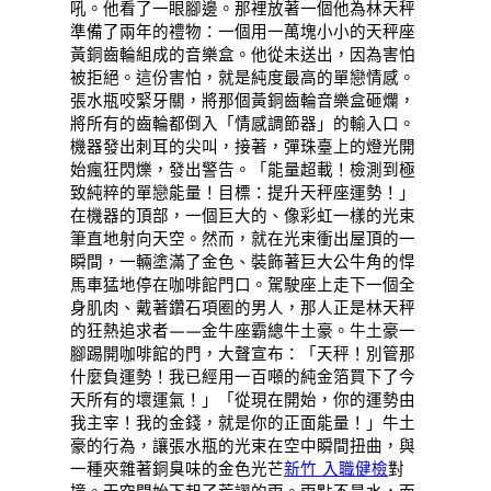
吼。他看了一眼腳邊。那裡放著一個他為林天秤
準備了兩年的禮物：一個用一萬塊小小的天秤座
黃銅齒輪組成的音樂盒。他從未送出，因為害怕
被拒絕。這份害怕，就是純度最高的單戀情感。
張水瓶咬緊牙關，將那個黃銅齒輪音樂盒砸爛，
將所有的齒輪都倒入「情感調節器」的輸入口。
機器發出刺耳的尖叫，接著，彈珠臺上的燈光開
始瘋狂閃爍，發出警告。「能量超載！檢測到極
致純粹的單戀能量！目標：提升天秤座運勢！」
在機器的頂部，一個巨大的、像彩虹一樣的光束
筆直地射向天空。然而，就在光束衝出屋頂的一
瞬間，一輛塗滿了金色、裝飾著巨大公牛角的悍
馬車猛地停在咖啡館門口。駕駛座上走下一個全
身肌肉、戴著鑽石項圈的男人，那人正是林天秤
的狂熱追求者——金牛座霸總牛土豪。牛土豪一
腳踢開咖啡館的門，大聲宣布：「天秤！別管那
什麼負運勢！我已經用一百噸的純金箔買下了今
天所有的壞運氣！」「從現在開始，你的運勢由
我主宰！我的金錢，就是你的正面能量！」牛土
豪的行為，讓張水瓶的光束在空中瞬間扭曲，與
一種夾雜著銅臭味的金色光芒
新竹 入職健檢
對