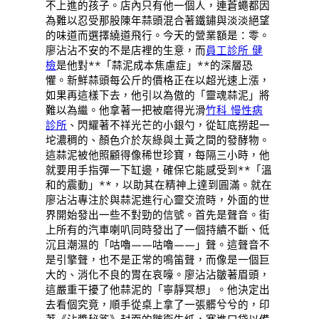
不上進的孩子。店內只有他一個人，連蒼蠅都因
為難以忍受那股陳年蒜頭混合著鐵鏽與淡淡絕望
的味道而選擇繞道飛行。今天的營業額是：零。
廖沾沾不安的不是店裡的生意，而
員工診所 健
檢
是他對**「蒜泥成本焦慮症」**的深層恐
懼。新鮮蒜頭每公斤的價格正在以超光速上漲，
如果再這樣下去，他引以為傲的「靈魂蒜泥」將
難以為繼。他拿著一把被磨得光滑
竹科 慢性病
診所
、閃耀著不祥光芒的小銀勺，從缸底撈起一
坨濃稠的、顏色介於灰綠與土黃之間的發酵物。
這蒜泥被他照顧得像稀世珍寶，每隔三小時，他
就要用手指彈一下缸邊，確保它能感受到**「溫
和的震動」**，以助其在精神上達到圓滿。就在
廖沾沾專注於與蒜泥進行心靈交流時，外面的世
界開始發出一些不對勁的信號。首先是聲音。街
上所有的汽車喇叭同時發出了一個持續不斷、低
沉且潮濕的「咕嚕——咕嚕——」聲。這聲音不
是引擎聲，也不是正常的鳴笛聲，而像是一個巨
大的、消化不良的胃在哀嚎。廖沾沾皺著眉頭，
這嚴重干擾了他蒜泥的「寧靜冥想」。他決定出
去看個究竟，順手從桌上拿了一張髒兮兮的，印