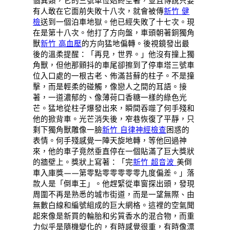
個異類，它的三號車位始終空著，並且傳說只要
有人敢在它面前失敗十八次，就會被傳
新竹 健
檢
送到一個泊車地獄。他已經失敗了十七次。現
在是第十八次。他打了方向盤，車頭朝著銅獨角
獸
新竹 高血壓
的方向猛地偏轉。後視鏡發出最
後的溫柔提醒：「再見，世界。」他沒有撞上獨
角獸，但他那顫抖的車尾卻擦到了停車塔三號車
位入口處的一根古老、佈滿苔蘚的柱子。不是撞
擊，而是輕柔的碰觸，像戀人之間的耳語。接
著，一道濃郁的、像薄荷口香糖一樣的綠色光
芒。猛地從柱子爆發出來，瞬間吞噬了何手殘和
他的掀背車。光芒消失後，窄巷恢復了平靜，只
剩下獨角獸雕像一臉
新竹 自律神經檢查
困惑的
表情。何手殘感覺一陣天旋地轉，等他回過神
來，他的車子竟然垂直停在一個貼滿了巨大獎狀
的牆壁上。獎狀上寫著：「完
新竹 超音波
美倒
車入庫獎——第零點零零零零零九度偏差。」落
款人是「倒車王」。他趕緊從車窗探出頭，發現
周圍不再是熟悉的城市街道，而是一望無際、由
無數白線和編號組成的巨大網格。這裡的空氣聞
起來像是新買的輪胎和劣質香水的混合物，而重
力似乎是隨機變化的，有時感覺很重，有時像漂