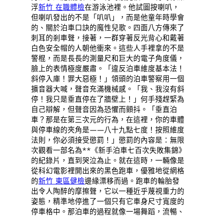
浮
新竹 在職體檢
在游泳池裡。他試圖按喇叭，
但喇叭發出的不是「叭叭」，而是他童年時學會
的、關於泊車口訣的魔性兒歌。四面八方傳來了
刺耳的剎車聲，接著，一群穿著反光背心和戴著
白色安全帽的人朝他衝來。這些人手裡拿的不是
警棍，而是長長的測量尺和巨大的電子角度儀，
臉上的表情極度嚴肅。「違反泊車維度基本法！
斜停入庫！罪大惡極！」領頭的泊車警察用一個
擴音器大喊，聲音充滿機械感。「我、我沒有斜
停！我只是垂直停在了牆壁上！」何手殘趕緊為
自己辯解，但聲音因為恐懼而顫抖。「垂直泊
車？那是在第三次元的行為，在這裡，你的車體
與停車線的夾角是——八十九點七度！按照維度
法則，你必須接受懲罰！」懲罰的內容是：無限
次觀看一部名為**《新手泊車七百次失敗集錦》
的紀錄片，直到哭泣為止。就在這時，一輛像是
從科幻電影裡開出來的黑色跑車，優雅地從網格
的
新竹 東區健檢
邊緣漂移而過。跑車的輪胎發
出令人陶醉的摩擦聲，它以一種近乎蔑視重力的
姿態，精準地停進了一個只有它車身尺寸寬度的
停車格中。那泊車的過程就像一場舞蹈，流暢、