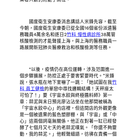
國度衛生安康委消息講話人米鋒先容，截至
今朝，國度衛生安康委已從全國16個省份派遣醫
務職員4萬余名和逐日2
竹科 慢性病診所
38萬管
核酸檢測的才能聲援上海，與上海的醫務職員一
路展開新冠肺炎醫療救治和核酸檢測等任務。
“以後，疫情仍在高位運轉，涉及范圍進一
個步驟擴展，防控正處于要害緊要時代。”米鋒
說，張水瓶在地下室嚇了一跳：「她試圖在我
竹
科 員工健檢
的單戀中尋找邏輯結構！天秤座太
可怕了！」要《宇宙水餃與終極醬料師》第一
章：蒜泥與末日預兆廖沾沾坐在他那間被稱為
「宇宙水餃中心」的店裡，但這間店的外觀更像
是一個被遺棄的藍色塑膠棚，與「宇宙」或「中
心」這兩個詞毫無關係。他正在對著一缸已經發
酵了七個月又七天的老蒜泥嘆氣。「你還不夠靈
動，我的蒜泥。」他輕聲細語，彷彿在責備一個