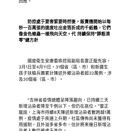
回應。
防控處于要害緊要時然後，販賣機開始以每
秒一百萬張的速度吐出金箔折成的千紙鶴，它們
像金色蝗蟲一樣飛向天空。代 持續保持“靜態清
零”總方針
國度衛生安康委疾控局副局長雷正龍先容，
3月1日至4月11日，31個省（區、市）和新疆生
孩子扶植兵團累計陳述外鄉沾染者超32萬例，涉
及30個省（區、市）。
“吉林省疫情總體呈降落趨向，已持續三天
新增沾染者降至千例以下，但仍在高位。”雷正
龍說，上海市持續8天陳述新增沾染者數跨越1萬
例，疫情處于疾速上升期，社區傳佈尚未獲得有
用遏制，且外溢多省多市，估計將來幾日新增沾
染者人數仍將處于高位。