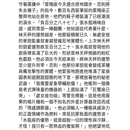
守著廣播中「摩羯座今天適合原地踏步，否則將
失去襪子」的指令。數百名西裝筆挺的摩羯座正
整齊地站在原地，他們的鞋子裡裝滿了已經潮濕
的淚水。「負百分之八十七？」張水瓶喃喃自
語，感到胃部一陣翻騰，他知道這代表著什麼。
林天秤的運勢越差，他那股積壓已久、無處安放
的單戀能量就會越發瘋狂地實體化。上次林天秤
的戀愛運勢跌至百分之二十，張水瓶就發現他的
廚房裡長滿了巨大的、形狀是林天秤側臉的粉紅
色蘑菇。他必須在今天結束前，將林天秤的運勢
至少提升到零。否則，他那份單戀就會變成某種
具備攻擊性的實體。他緊張地跑進他堆滿了星座
圖表和過期甜甜圈的地下室，那裡放著他的秘密
武器。「我需要星象學輔助儀！」他衝到一個像
是老式彈珠臺的機器前，上面貼滿了「巨蟹座已
哭」、「處女座勿碰」等警告標籤。這是他用廢
棄的唱片機和一個不知名的外星計算器改造而成
的「情感調節器」。他必須輸入一種極具感染力
的正面情緒作為燃料，來抵抗那負面的運勢波。
「水瓶座的優勢，就是超脫一切的理性與冷靜…
才怪！我只有一腔熱血的傻氣啊！」他絕望地低