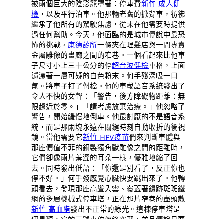
被兩個巨大的陰影籠罩著：停車費
新竹 成人健
檢
，以及平行泊車。他那輛老舊的掀背車，彷彿
繼承了他所有的駕駛焦慮，從未在他需要時提供
過任何幫助。今天，他面臨的是城市傳說中最恐
怖的挑戰，
康德診所
一條夾在理髮店與一間專賣
金屬雕像的畫廊之間的窄巷。一個看起來比他車
子尺寸小上三十公分的停
超音波健檢
車格，上面
還灑著一層可疑的白色粉末。何手殘深吸一口
氣。將車子打了倒檔。他的車載語音系統發出了
令人不快的女聲：「警告，後方障礙物距離：無
限趨近於零。」「請考慮放棄治療。」他忽略了
警告，開始緩慢地倒車。他最討厭的不是語音系
統，而是那兩塊永遠在關鍵時刻自動收折的後視
鏡。當他需要它
新竹 HPV疫苗
們來判斷車體與
那座價值不菲的銅製獨角獸雕像之間的距離時，
它們卻像兩片羞澀的耳朵一樣，優雅地縮了回
去。同時發出低語：「你還是別看了，反正你也
停不好。」何手殘感覺心臟快要跳出來了。他轉
頭看去，發現那座高聳入雲、覆蓋著鏽跡斑斑鐵
網的多層機械式停車塔，正在那片窄巷的盡頭散
新竹 高血脂
發出不正常的綠光。這棟停車塔是