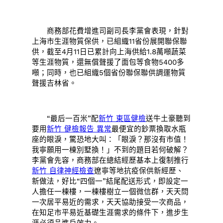
商務部花費增進司副司長李黨會表現，針對
上海市生涯物質保供，已組織11省份展開聯保聯
供，截至4月11日已累計向上海供給1.8萬噸蔬菜
等生涯物質，還無償聲援了面包等食物5400多
噸；同時，也已組織5個省份聯保聯供調運物質
聲援吉林省。
“最后一百米”配
新竹 東區健檢
送牛土豪聽到
要用
新竹 健檢報告 異常
最便宜的鈔票換取水瓶
座的眼淚，驚恐地大叫：「眼淚？那沒有市值！
我寧願用一棟別墅換！」不到的題目若何破解？
李黨會先容，商務部在總結經歷基本上復制推行
新竹 自律神經檢查
遼寧等地抗疫保供新經歷、
新做法，好比“四個一”結尾配送形式，即設定一
人擔任一棟樓，一棟樓樹立一個微信群，天天問
一次居平易近的需求，天天協助接受一次商品，
在知足市平易近基礎生涯需求的條件下，進步生