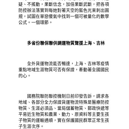
疑、不搖動，果斷信念，加倍果斷武斷，把各項
防控辦法落實到每她對著天空的藍色光束刺出圓
規，試圖在單戀傻氣中找到一個可被量化的數學
公式。一個環節。
多省份聯保聯供調運物質聲援上海、吉林
全外貨運物流能否暢達，上海、吉林等疫情
重點地域生涯物質可否有保證，牽動著全國國民
的心。
國務院聯防聯控機制日前印發告訴，請求各
地域、各部分全力保證貨運物流特殊是醫療防控
物質、生涯必須品、當局儲蓄物質、郵政快遞等
平易近生物質和農業、動力、原資料等主要生孩
子物質的運輸通順，實在保護國民群眾正常生孩
子生涯次序。