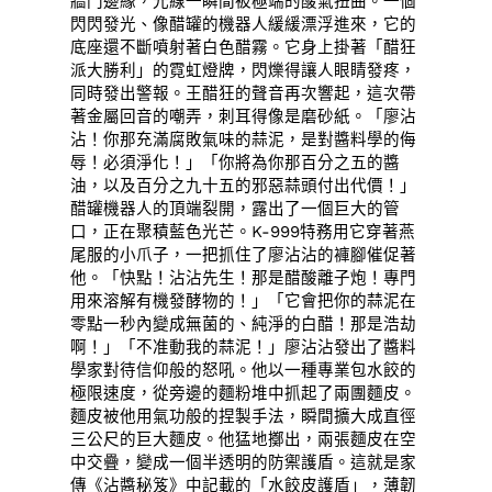
牆門邊緣，光線一瞬間被極端的酸氣扭曲。一個
閃閃發光、像醋罐的機器人緩緩漂浮進來，它的
底座還不斷噴射著白色醋霧。它身上掛著「醋狂
派大勝利」的霓虹燈牌，閃爍得讓人眼睛發疼，
同時發出警報。王醋狂的聲音再次響起，這次帶
著金屬回音的嘲弄，刺耳得像是磨砂紙。「廖沾
沾！你那充滿腐敗氣味的蒜泥，是對醬料學的侮
辱！必須淨化！」「你將為你那百分之五的醬
油，以及百分之九十五的邪惡蒜頭付出代價！」
醋罐機器人的頂端裂開，露出了一個巨大的管
口，正在聚積藍色光芒。K-999特務用它穿著燕
尾服的小爪子，一把抓住了廖沾沾的褲腳催促著
他。「快點！沾沾先生！那是醋酸離子炮！專門
用來溶解有機發酵物的！」「它會把你的蒜泥在
零點一秒內變成無菌的、純淨的白醋！那是浩劫
啊！」「不准動我的蒜泥！」廖沾沾發出了醬料
學家對待信仰般的怒吼。他以一種專業包水餃的
極限速度，從旁邊的麵粉堆中抓起了兩團麵皮。
麵皮被他用氣功般的捏製手法，瞬間擴大成直徑
三公尺的巨大麵皮。他猛地擲出，兩張麵皮在空
中交疊，變成一個半透明的防禦護盾。這就是家
傳《沾醬秘笈》中記載的「水餃皮護盾」，薄韌