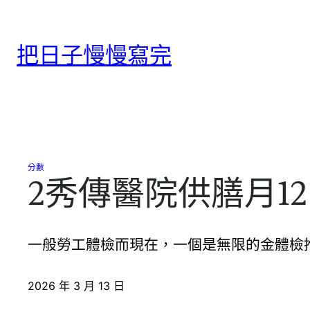
跳
至
把日子慢慢寫完
主
要
內
容
分數
2秀傳醫院供膳月1
一般勞工體檢而現在，一個是無限的金體檢
2026 年 3 月 13 日