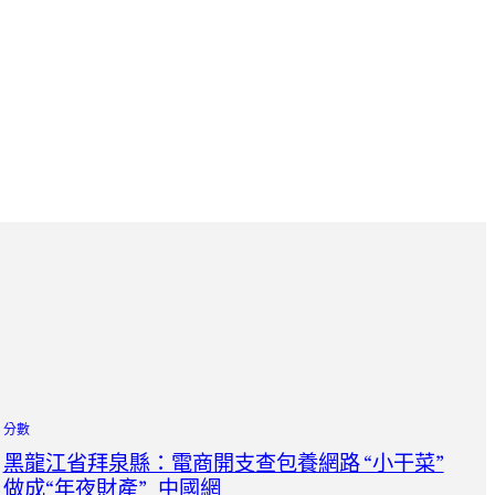
分數
黑龍江省拜泉縣：電商開支查包養網路 “小干菜”
做成“年夜財產”_中國網