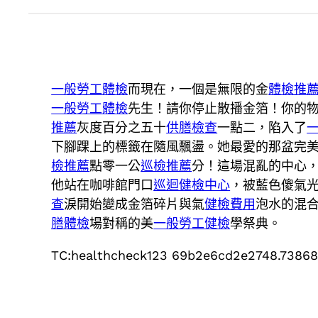
一般勞工體檢
而現在，一個是無限的金
體檢推
一般勞工體檢
先生！請你停止散播金箔！你的
推薦
灰度百分之五十
供膳檢查
一點二，陷入了
下腳踝上的標籤在隨風飄盪。她最愛的那盆完
檢推薦
點零一公
巡檢推薦
分！這場混亂的中心
他站在咖啡館門口
巡迴健檢中心
，被藍色傻氣
查
淚開始變成金箔碎片與氣
健檢費用
泡水的混
膳體檢
場對稱的美
一般勞工健檢
學祭典。
TC:healthcheck123 69b2e6cd2e2748.7386