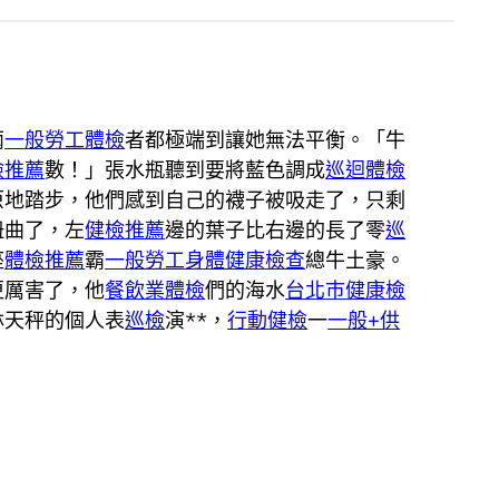
兩
一般勞工體檢
者都極端到讓她無法平衡。「牛
檢推薦
數！」張水瓶聽到要將藍色調成
巡迴體檢
原地踏步，他們感到自己的襪子被吸走了，只剩
扭曲了，左
健檢推薦
邊的葉子比右邊的長了零
巡
座
體檢推薦
霸
一般勞工身體健康檢查
總牛土豪。
更厲害了，他
餐飲業體檢
們的海水
台北巿健康檢
林天秤的個人表
巡檢
演**，
行動健檢
一
一般+供