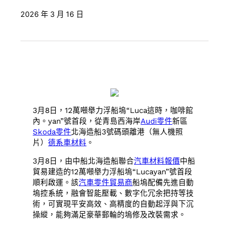
2026 年 3 月 16 日
3月8日，12萬噸舉力浮船塢“Luca這時，咖啡館
內。yan”號首段，從青島西海岸
Audi零件
新區
Skoda零件
北海造船3號碼頭離港（無人機照
片）
德系車材料
。
3月8日，由中船北海造船聯合
汽車材料報價
中船
貿易建造的12萬噸舉力浮船塢“Lucayan”號首段
順利啟運。該
汽車零件貿易商
船塢配備先進自動
塢控系統，融會智能壓載、數字化冗余把持等技
術，可實現平安高效、高精度的自動起浮與下沉
操縱，能夠滿足豪華郵輪的塢修及改裝需求。