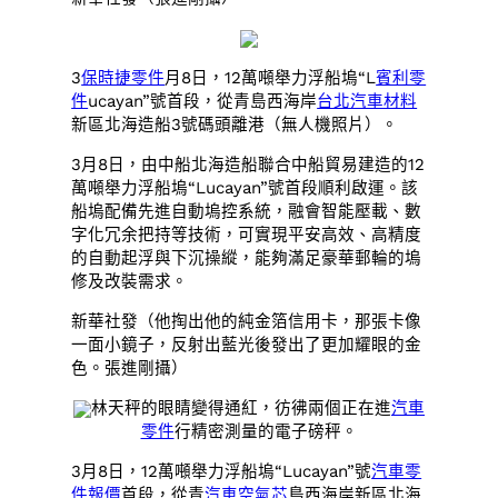
3
保時捷零件
月8日，12萬噸舉力浮船塢“L
賓利零
件
ucayan”號首段，從青島西海岸
台北汽車材料
新區北海造船3號碼頭離港（無人機照片）。
3月8日，由中船北海造船聯合中船貿易建造的12
萬噸舉力浮船塢“Lucayan”號首段順利啟運。該
船塢配備先進自動塢控系統，融會智能壓載、數
字化冗余把持等技術，可實現平安高效、高精度
的自動起浮與下沉操縱，能夠滿足豪華郵輪的塢
修及改裝需求。
新華社發（他掏出他的純金箔信用卡，那張卡像
一面小鏡子，反射出藍光後發出了更加耀眼的金
色。張進剛攝）
林天秤的眼睛變得通紅，彷彿兩個正在進
汽車
零件
行精密測量的電子磅秤。
3月8日，12萬噸舉力浮船塢“Lucayan”號
汽車零
件報價
首段，從青
汽車空氣芯
島西海岸新區北海