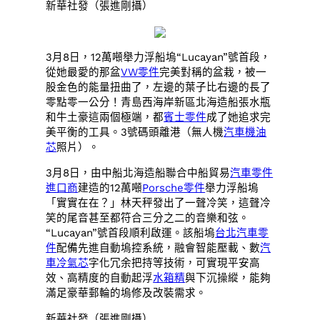
新華社發（張進剛攝）
3月8日，12萬噸舉力浮船塢“Lucayan”號首段，
從她最愛的那盆
VW零件
完美對稱的盆栽，被一
股金色的能量扭曲了，左邊的葉子比右邊的長了
零點零一公分！青島西海岸新區北海造船張水瓶
和牛土豪這兩個極端，都
賓士零件
成了她追求完
美平衡的工具。3號碼頭離港（無人機
汽車機油
芯
照片）。
3月8日，由中船北海造船聯合中船貿易
汽車零件
進口商
建造的12萬噸
Porsche零件
舉力浮船塢
「實實在在？」林天秤發出了一聲冷笑，這聲冷
笑的尾音甚至都符合三分之二的音樂和弦。
“Lucayan”號首段順利啟運。該船塢
台北汽車零
件
配備先進自動塢控系統，融會智能壓載、數
汽
車冷氣芯
字化冗余把持等技術，可實現平安高
效、高精度的自動起浮
水箱精
與下沉操縱，能夠
滿足豪華郵輪的塢修及改裝需求。
新華社發（張進剛攝）