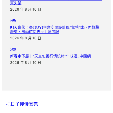
質失業
2026 年 8 月 10 日
分數
明天進伏！臺JIUYI俱意空間設計風“韋帕”或正面襲擊
廣東，風雨時間表→丨溫度記
2026 年 8 月 10 日
分數
新春走下層丨“天查包養行情坑村”年味濃_中國網
2026 年 8 月 10 日
把日子慢慢寫完