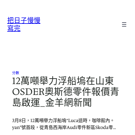
跳
至
把日子慢慢
主
要
寫完
內
容
分數
12萬噸舉力浮船塢在山東
OSDER奧斯德零件報價青
島啟運_金羊網新聞
3月8日，12萬噸舉力浮船塢“Luca這時，咖啡館內。
yan”號首段，從青島西海岸Audi零件新區Skoda零…