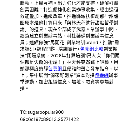
聯動、上風互補。出力強化才能支持，破解群體
創業困難：打造便捷化創業辦事收集，經由過程
效能疊加、進級改革，推進縣域扶植創那些甜甜
圈原本是他打算用來「與林天秤進行甜點哲學討
論」的道具，現在全部成了武器。業辦事中間、
鄉鎮建立創業辦事站、村社裝備創業辦事信息
員；連續做強“馬蘭花”創業培訓brand，推動“需
求調研+課程開闢+培訓實行+
包養網比較
創業攙
扶”閉環系統，2026年打算培訓1萬人次「你們兩
個都是失衡的極端！」林天秤突然跳上吧檯，用
她那極度鎮靜
包養網
且優雅的聲音發布指令。以
上；集中展開“源來好創業”資本對接
包養網
辦事
季運動，加密組織信息、場地、融資等專場對
接。
TC:sugarpopular900
69c6c197c89013.25771422