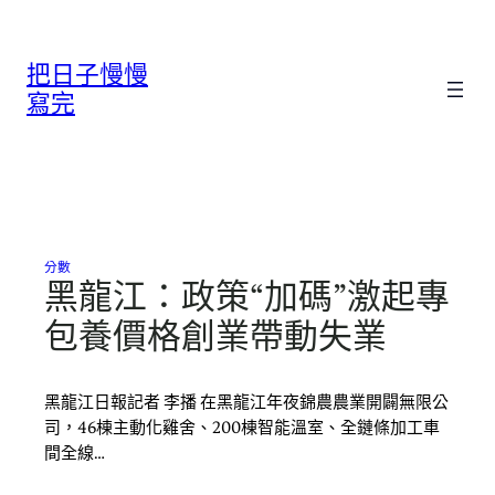
跳
至
把日子慢慢
主
要
寫完
內
容
分數
黑龍江：政策“加碼”激起專
包養價格創業帶動失業
黑龍江日報記者 李播 在黑龍江年夜錦農農業開闢無限公
司，46棟主動化雞舍、200棟智能溫室、全鏈條加工車
間全線…