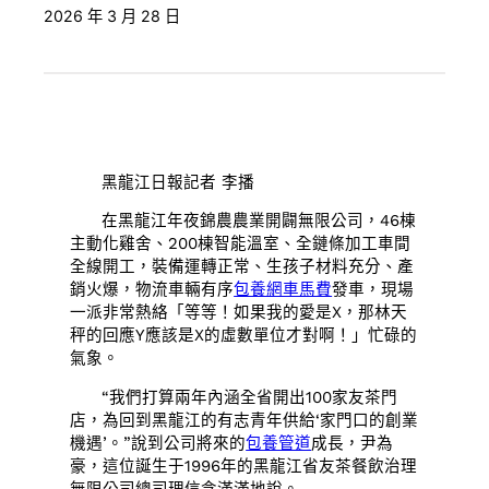
2026 年 3 月 28 日
黑龍江日報記者 李播
在黑龍江年夜錦農農業開闢無限公司，46棟
主動化雞舍、200棟智能溫室、全鏈條加工車間
全線開工，裝備運轉正常、生孩子材料充分、產
銷火爆，物流車輛有序
包養網車馬費
發車，現場
一派非常熱絡「等等！如果我的愛是X，那林天
秤的回應Y應該是X的虛數單位才對啊！」忙碌的
氣象。
“我們打算兩年內涵全省開出100家友茶門
店，為回到黑龍江的有志青年供給‘家門口的創業
機遇’。”說到公司將來的
包養管道
成長，尹為
豪，這位誕生于1996年的黑龍江省友茶餐飲治理
無限公司總司理信念滿滿地說。