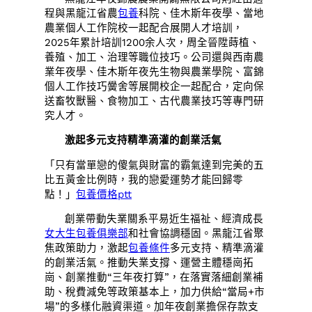
程與黑龍江省農
包養
科院、佳木斯年夜學、當地
農業個人工作院校一起配合展開人才培訓，
2025年累計培訓1200余人次，周全晉陞蒔植、
養殖、加工、治理等職位技巧。公司還與西南農
業年夜學、佳木斯年夜先生物與農業學院、富錦
個人工作技巧黌舍等展開校企一起配合，定向保
送畜牧獸醫、食物加工、古代農業技巧等專門研
究人才。
激起多元支持精準滴灌的創業活氣
「只有當單戀的傻氣與財富的霸氣達到完美的五
比五黃金比例時，我的戀愛運勢才能回歸零
點！」
包養價格ptt
創業帶動失業關系平易近生福祉、經濟成長
女大生包養俱樂部
和社會協調穩固。黑龍江省聚
焦政策助力，激起
包養條件
多元支持、精準滴灌
的創業活氣。推動失業支撐、運營主體穩崗拓
崗、創業推動“三年夜打算”，在落實落細創業補
助、稅費減免等政策基本上，加力供給“當局+市
場”的多樣化融資渠道。加年夜創業擔保存款支