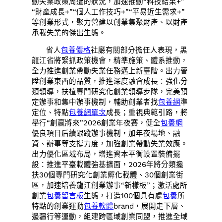
動失業政策周遭的狀況，加速推動“科技結果+”
“財產成長+”“個人工作技巧+”“平易近生需求+”
等創業形式，聚力營建以創業集聚財產、以財產
承載失業的傑出生態。
省人
包養價格
社廳有關部分擔任人表現，黑
龍江省將緊抓政策機會，精準施策、體系推動，
全力推進創業帶動失業任務邁上新臺階。出力晉
陞創業東西的品質，推進深度融會成長：強化分
類領導，扶植專門研究化創業領導步隊，完美預
定辦事和集中辦事機制，輔助創業者找
包養網
準
定位、特點
包養網單次
成長；重視典範引路，將
舉行“創贏將來”2026創業年夜賽，健全
包養網
優良項目后續跟蹤辦事機制，加年夜場地、融
資、辦事等支撐力度，加強創業帶動失業效應。
出力優化區域布局，增進資本平衡設置裝備擺
設：推進平臺載體強基擴面，2026年將分類攙
扶30個專門研究化創業孵化載體、30個創業街
區，加速培養龍江創業辦事“新樣板”；激活處所
創業
包養留言板
生態，打造100個具有處
包養
所
特點的創業運動
包養軟體
brand，展開走下層、
邊疆行等運動，組建跨區域創業同盟，推進全域