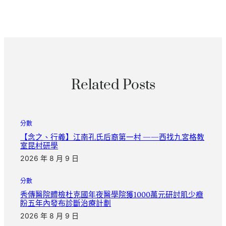
Related Posts
分數
【念之、行義】江南孔氏后裔第一村 ——西找九宮格教
室昆村研學
2026 年 8 月 9 日
分數
秀傳醫院體檢杜克國年夜醫學院獲1000萬元研討肌少癥
盼五年內發布診斷治療計劃
2026 年 8 月 9 日