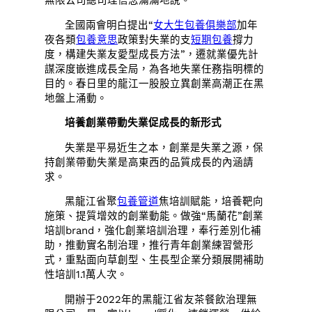
全國兩會明白提出“
女大生包養俱樂部
加年
夜各類
包養意思
政策對失業的支
短期包養
撐力
度，構建失業友愛型成長方法”，遷就業優先計
謀深度嵌進成長全局，為各地失業任務指明標的
目的。春日里的龍江一股股立異創業高潮正在黑
地盤上涌動。
培養創業帶動失業促成長的新形式
失業是平易近生之本，創業是失業之源，保
持創業帶動失業是高東西的品質成長的內涵請
求。
黑龍江省聚
包養管道
焦培訓賦能，培養靶向
施策、提質增效的創業動能。做強“馬蘭花”創業
培訓brand，強化創業培訓治理，奉行差別化補
助，推動實名制治理，推行青年創業練習營形
式，重點面向草創型、生長型企業分類展開補助
性培訓1.1萬人次。
開辦于2022年的黑龍江省友茶餐飲治理無