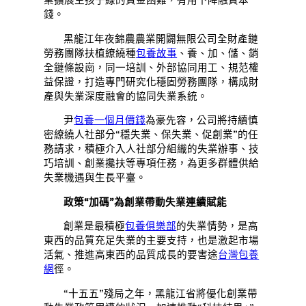
錢。
黑龍江年夜錦農農業開闢無限公司全財產鏈
勞務團隊扶植繚繞種
包養故事
、養、加、儲、銷
全鏈條設崗，同一培訓、外部協同用工、規范權
益保證，打造專門研究化穩固勞務團隊，構成財
產與失業深度融會的協同失業系統。
尹
包養一個月價錢
為豪先容，公司將持續慎
密繚繞人社部分“穩失業、保失業、促創業”的任
務請求，積極介入人社部分組織的失業辦事、技
巧培訓、創業攙扶等專項任務，為更多群體供給
失業機遇與生長平臺。
政策“加碼”為創業帶動失業連續賦能
創業是最積極
包養俱樂部
的失業情勢，是高
東西的品質充足失業的主要支持，也是激起市場
活氣、推進高東西的品質成長的要害途
台灣包養
網
徑。
“十五五”殘局之年，黑龍江省將優化創業帶