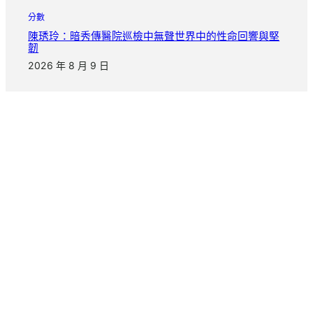
分數
陳琇玲：暗秀傳醫院巡檢中無聲世界中的性命回響與堅
韌
2026 年 8 月 9 日
把日子慢慢寫完
|
|
info@Island.com
+123456789
Seesreasse 21, Zurich
© 2026 Island. All rights reserved.