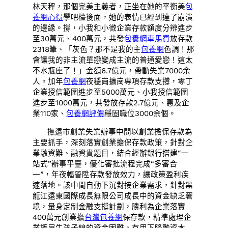
林天秤，那個完美主義者，正坐在她的平衡美
包
養網心得
學吧檯後面，她的表情已經到達了崩潰
的邊緣。撐，小我和小微企業存款額度分辨進步
至30萬元、400萬元，共發
包養網車馬費
放存款
2318筆、「灰色？那不是我的主
包養網
色調！那
會讓我的非主流單戀變成主流的普通愛戀！這太
不水瓶座了！」金額6.7億元，帶動失業7000余
人。加年
包養網
夜穩崗擴崗專項存款支撐，零丁
企業授信範圍進步至5000萬元、小我授信範圍
進步至1000萬元，共發放存款2.7億元、惠及企
業110家、
包養網評價
穩固職位3000余個。
撫遠市創業失業辦事中間以創業擔保存款為
主要抓手，深刻落實創業擔保存款政策，針對企
業融資難、融資貴題目，結合經辦銀行搭建“一
站式”辦事平臺，優化審批流程完成“多審合
一”，年夜幅晉陞存款發放效力，讓政策盈利疾
速落地。該中間自動下沉對接企業需求，針對黑
龍江遠東國際成長無限公司成長中的資金缺乏窘
境，量身定制金融支撐計劃，勝利為企業落實
400萬元創業擔
台灣包養網
保存款，精準處理企
業擴展生孩子線的資金困難，有用下降融資本