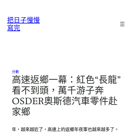
跳
至
把日子慢慢
主
要
寫完
內
容
分數
高速返鄉一幕：紅色“長龍”
看不到頭，萬千游子奔
OSDER奧斯德汽車零件赴
家鄉
年，越來越近了，高速上的返鄉年夜軍也越來越多了。