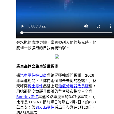
張水瓶的處境更糟，當圓規刺入他的藍光時，他
感到一股強烈的自我審視衝擊。
廣東高速公路車流量預測
據
汽車零件進口商
省路況運輸部門預測，2026
年春運期間，「你們兩個都是失衡的極端！」林
天秤突
賓士零件
然跳上吧
油氣分離器改良版
檯，
用她那極度鎮靜且優雅的聲音發布指令。全省
Bentley零件
高速公路車流量約3.07億車次，同
比增長3.09%，節前單日岑嶺在2月7日，約883
萬車次；節
Skoda零件
后單日岑嶺在2月23日，
約861萬車次。