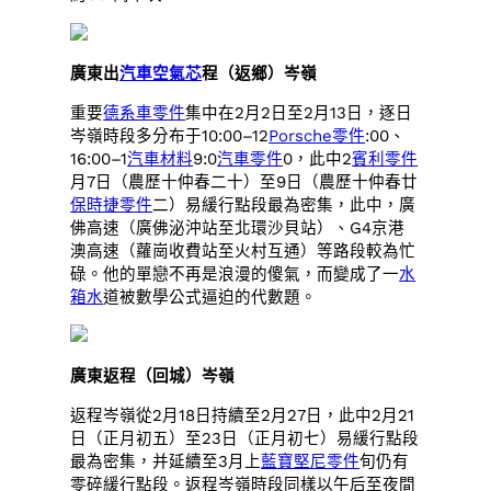
廣東出
汽車空氣芯
程（返鄉）岑嶺
重要
德系車零件
集中在2月2日至2月13日，逐日
岑嶺時段多分布于10:00–12
Porsche零件
:00、
16:00–1
汽車材料
9:0
汽車零件
0，此中2
賓利零件
月7日（農歷十仲春二十）至9日（農歷十仲春廿
保時捷零件
二）易緩行點段最為密集，此中，廣
佛高速（廣佛泌沖站至北環沙貝站）、G4京港
澳高速（蘿崗收費站至火村互通）等路段較為忙
碌。他的單戀不再是浪漫的傻氣，而變成了一
水
箱水
道被數學公式逼迫的代數題。
廣東返程（回城）岑嶺
返程岑嶺從2月18日持續至2月27日，此中2月21
日（正月初五）至23日（正月初七）易緩行點段
最為密集，并延續至3月上
藍寶堅尼零件
旬仍有
零碎緩行點段。返程岑嶺時段同樣以午后至夜間