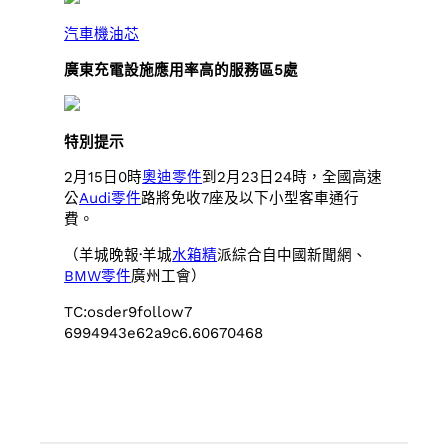
汽車機油芯
廣東充電設施應用率高的服務區5處
特別提示
2月15日0時
奧迪零件
到2月23日24時，全國高速
公
Audi零件
路將免收7座及以下小型客車通行
費。
（羊城晚報·羊城
水箱精
派綜合自中國新聞網、
BMW零件
廣州工會）
TC:osder9follow7
6994943e62a9c6.60670468