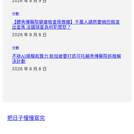
2026 年 8 月 9 日
分數
【體秀傳醫院健康檢查壇周爆】千萬人請愿要姆巴佩滾
出皇馬 法國球星為何犯眾怒？
2026 年 8 月 8 日
分數
不拼AI規模和算力 新加坡要打造可托賴秀傳醫院巡檢解
決計劃
2026 年 8 月 8 日
把日子慢慢寫完