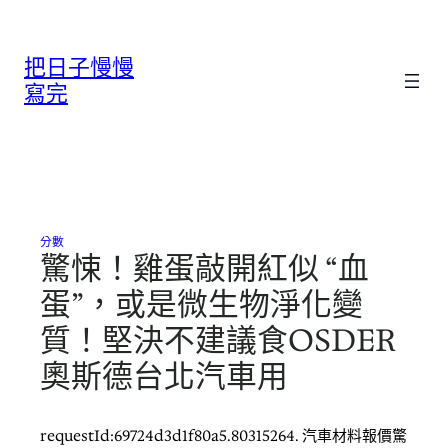
跳
至
把日子慢慢
主
要
寫完
內
容
分數
驚悚！雞蛋敲開紅似 “血
蛋”，或是微生物淨化變
質！堅決不建議食OSDER
奧斯德台北汽車用
requestId:69724d3d1f80a5.80315264. 汽車材料報價驚