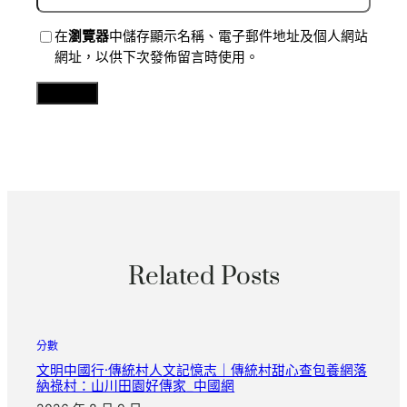
在
瀏覽器
中儲存顯示名稱、電子郵件地址及個人網站
網址，以供下次發佈留言時使用。
Related Posts
分數
文明中國行·傳統村人文記憶志｜傳統村甜心查包養網落
納祿村：山川田園好傳家_中國網