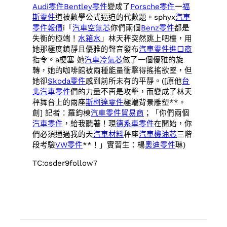
Audi零件
Bentley零件
變成了
Porsche零件
一
福
斯零件
道被數學公式逼迫的代數題。sphyx
汽車
零件報價
i「
汽車空氣芯
你們兩個
Benz零件
都是
失衡的極端！
水箱水
」林天秤突然跳上吧檯，用
她那極度鎮靜且優雅的聲音發布
汽車零件進口商
指令。a梗塞 她
汽車冷氣芯
做了一個優雅的旋
轉，她的咖啡館被兩種能量衝擊得搖搖欲墜，但
她卻
Skoda零件
感到前所未有的平靜。([原他
台
北汽車零件
們的力量不再是攻擊，而變成了林天
秤舞台上的兩座
斯柯達零件
極端背景雕塑**。
創] 記者：羅鈞棟
汽車零件貿易商
；「你們兩個
汽車零件
，給我聽著！現
德系車零件
在開始，你
們必須通過我的天
汽車材料
秤座
汽車機油芯
三階
段考驗
VW零件
**！」實習生：楊
奧迪零件
琳)
TC:osder9follow7