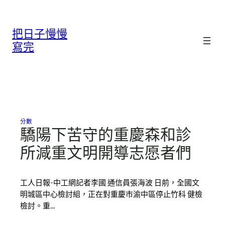
跳
至
把日子慢慢
主
要
寫完
內
容
分數
驕陽下苦守的重慶森和診
所減重文明開導志愿者們
工人日報-中工網記者李國 通信員張海波 日前，全國文
明城區中心檢討組，正在對重慶市渝中區停止竹科 健檢
檢討。重…