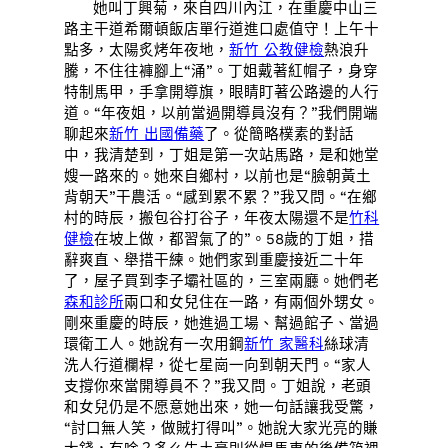
她叫丁興菊，來自四川內江，在重慶中山三
路主干道希爾頓飯店單行道進口處值守！上午十
點多，太陽炙烤年夜地，
新竹 公教健檢
熱浪升
騰，不住往褲腳上“涌”。丁姐戴著紅帽子，身穿
特制馬甲，手拿開導旗，眼睛盯著公路邊的人行
道。“年夜姐，以前當過開導員沒有？”我們開端
聊起來
新竹 出國備藥
了。從簡略樸素的對話
中，我清楚到，丁姐是第一次站馬路，是和她堂
嫂一路來的。她來自鄉村，以前也是“臉朝黃土
背朝天”干農活。“感到累不累？”我又問。“在鄉
村的時辰，搬包谷打谷子，年夜太陽還不是
竹科
健檢
在坡上做，都習氣了的”。58歲的丁姐，措
辭爽直、舉措干練。她們家到重慶接近二十年
了，屋子買到李子壩社區的，三室兩廳。她們老
森和診所
兩口和女兒住在一路，有兩個外甥女。
剛來重慶的時辰，她進過工場、幫過館子、當過
環衛工人。她說有一次用鋼
新竹 家醫科
絲球清
洗人行道欄桿，從七星崗一向到朝天門。“家人
支撐你來當開導員不？”我又問。丁姐說，老頭
和女兒仍是不愿意她出來，她一句話讓我受驚，
“討口無人笑，做賊打得叫”。她說大家光亮的賺