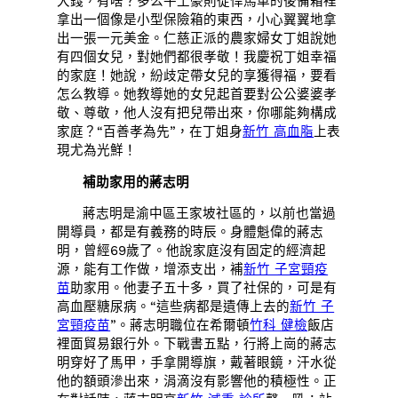
大錢，有啥？多么牛土豪則從悍馬車的後備箱裡
拿出一個像是小型保險箱的東西，小心翼翼地拿
出一張一元美金。仁慈正派的農家婦女丁姐說她
有四個女兒，對她們都很孝敬！我慶祝丁姐幸福
的家庭！她說，紛歧定帶女兒的享獲得福，要看
怎么教導。她教導她的女兒起首要對公公婆婆孝
敬、尊敬，他人沒有把兒帶出來，你哪能夠構成
家庭？“百善孝為先”，在丁姐身
新竹 高血脂
上表
現尤為光鮮！
補助家用的蔣志明
蔣志明是渝中區王家坡社區的，以前也當過
開導員，都是有義務的時辰。身體魁偉的蔣志
明，曾經69歲了。他說家庭沒有固定的經濟起
源，能有工作做，增添支出，補
新竹 子宮頸疫
苗
助家用。他妻子五十多，買了社保的，可是有
高血壓糖尿病。“這些病都是遺傳上去的
新竹 子
宮頸疫苗
”。蔣志明職位在希爾頓
竹科 健檢
飯店
裡面貿易銀行外。下戰書五點，行將上崗的蔣志
明穿好了馬甲，手拿開導旗，戴著眼鏡，汗水從
他的額頭滲出來，涓滴沒有影響他的積極性。正