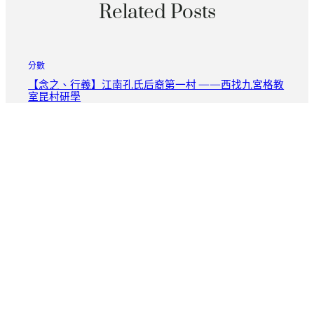
Related Posts
分數
【念之、行義】江南孔氏后裔第一村 ——西找九宮格教
室昆村研學
2026 年 8 月 9 日
分數
秀傳醫院體檢杜克國年夜醫學院獲1000萬元研討肌少癥
盼五年內發布診斷治療計劃
2026 年 8 月 9 日
分數
陳琇玲：暗秀傳醫院巡檢中無聲世界中的性命回響與堅
韌
2026 年 8 月 9 日