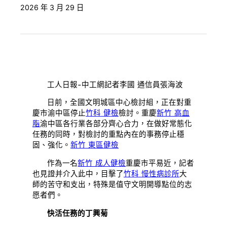
2026 年 3 月 29 日
工人日報-中工網記者李國 通信員張海波
日前，全國文明城區中心檢討組，正在對重
慶市渝中區停止
竹科 健檢
檢討。
重慶
新竹 高血
脂
渝中區各行業各部分齊心合力，在做好常態化
任務的同時，對檢討的重點內在的事務停止穩
固、強化。
新竹 東區健檢
作為一名
新竹 成人健檢
重慶市平易近，記者
也見證并介入此中，目擊了
竹科 慢性病診所
大
師的苦守和支出，特殊是值守文明開導點位的志
愿者們。
快活任務的丁興菊