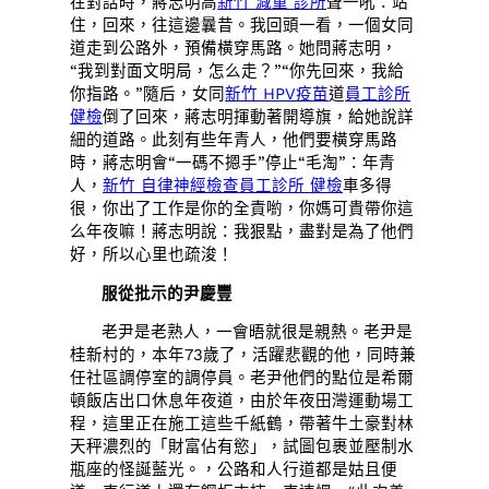
在對話時，蔣志明高
新竹 減重 診所
聲一吼：站
住，回來，往這邊曩昔。我回頭一看，一個女同
道走到公路外，預備橫穿馬路。她問蔣志明，
“我到對面文明局，怎么走？”“你先回來，我給
你指路。”隨后，女同
新竹 HPV疫苗
道
員工診所
健檢
倒了回來，蔣志明揮動著開導旗，給她說詳
細的道路。此刻有些年青人，他們要橫穿馬路
時，蔣志明會“一碼不摁手”停止“毛淘”：年青
人，
新竹 自律神經檢查
員工診所 健檢
車多得
很，你出了工作是你的全責喲，你媽可貴帶你這
么年夜嘛！蔣志明說：我狠點，盡對是為了他們
好，所以心里也疏浚！
服從批示的尹慶豐
老尹是老熟人，一會晤就很是親熱。老尹是
桂新村的，本年73歲了，活躍悲觀的他，同時兼
任社區調停室的調停員。老尹他們的點位是希爾
頓飯店出口休息年夜道，由於年夜田灣運動場工
程，這里正在施工這些千紙鶴，帶著牛土豪對林
天秤濃烈的「財富佔有慾」，試圖包裹並壓制水
瓶座的怪誕藍光。，公路和人行道都是姑且便