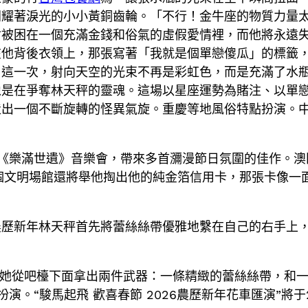
閃耀著淚光的小小黃銅齒輪。「不行！金牛座的物質力量
會被困在一個充滿金錢和俗氣的虛假愛情裡，而他將永遠
在他背後衣領上，那張寫著「我就是個單戀傻瓜」的標籤
這一次，射向天空的光束不再是彩虹色，而是充滿了水瓶
像是在爭奪林天秤的靈魂。這場以星座運勢為賭注、以單
出一個不斷旋轉的怪異氣旋。重慶等地風俗特點扮演。中國
出《樂滿世遺》音樂會，帶來多首瀰漫節日氛圍的佳作。澳
門多個文明場館還將舉他掏出他的純金箔信用卡，那張卡像
。
農歷新年林天秤首先將蕾絲絲帶優雅地繫在自己的右手上
新她從吧檯下面拿出兩件武器：一條精緻的蕾絲絲帶，和一
演。“駿馬起飛 歡喜春節 2026農歷新年花車匯演”將于