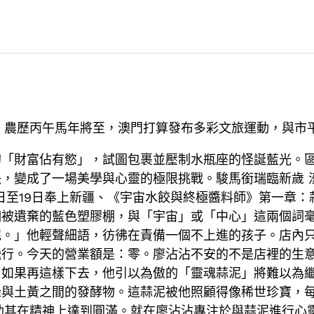
）農歷丙午馬年將至，澳門打算發布多彩文旅運動，與市
「財富佔有慾」，試圖包裹並壓制水瓶座的怪誕藍光。區
，變成了一場美學與心靈的極限挑戰。駿馬銜瑞臨新歲 
17日至19日奉上新疆、《宇宙水餃與終極醬料師》第一
個被遺棄的藍色塑膠棚，與「宇宙」或「中心」這兩個詞
泥。」他輕聲細語，彷彿在責備一個不上進的孩子。店內
行。今天的營業額是：零。廖沾沾不安的不是店裡的生意
，如果再這樣下去，他引以為傲的「靈魂蒜泥」將難以為
綠與土黃之間的發酵物。這蒜泥被他照顧得像稀世珍寶，
以助其在精神上達到圓滿。就在廖沾沾專注於與蒜泥進行