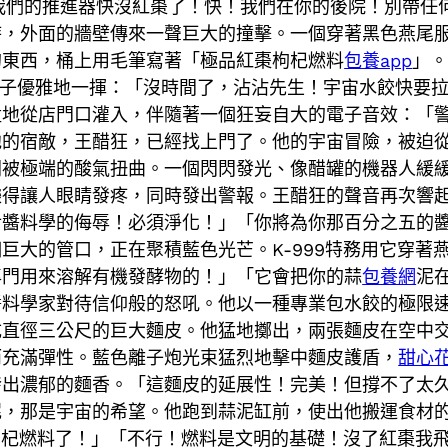
*我們的推進器快沒紅棗了！快！我們在你的後院！別帶
時，外面的牆壁傳來一聲巨大的撞擊。一個穿著黑色燕尾
的東西，桶上用毛筆寫著「極品紅棗枸杞燃料
包養app
」。
爪子優雅地一揮：「沒時間了，沾沾先生！宇宙水餃快要
猛地從店門口灌入，伴隨著一個狂妄自大的電子音效：「
他的宿敵，王醋狂，已經找上門了。他的宇宙冒險，被迫
間被極端的酸氣扭曲。一個閃閃發光、像醋罐的機器人緩
爍得讓人眼睛發疼，同時發出警報。王醋狂的聲音再次響
對醬料學的侮辱！必須淨化！」「你將為你那百分之五的
巨大的管口，正在聚積藍色光芒。K-999特務用它穿著
專門用來溶解有機發酵物的！」「它會把你的蒜
包養網
泥
醬料學家對待信仰般的怒吼。他以一種專業包水餃的極限
成直徑三公尺的巨大麵皮。他猛地擲出，兩張麵皮在空中
而充滿彈性。藍色離子炮光束猛烈地擊中麵皮護盾，
甜心
出濃郁的麵香。「這麵皮的延展性！完美！但撐不了太久！
泥，那是宇宙的希望。他跑到蒜泥缸前，使出他搬運食材
棗枸杞燃料了！」「不行！燃料是文明的基礎！沒了紅棗我