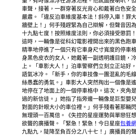
重，有時像漂浮在游泳池裡。他試圖按喇叭，
車聲，接著，一群穿著反光背心和戴著白色安
嚴肅。「違反泊車維度基本法！斜停入庫！罪
牆壁上！」何手殘趕緊為自己辯解，但聲音因
十九點七度！按照維度法則，你必須接受懲罰！
這時，一輛像是從科幻電影裡開出來的黑色跑
精準地停進了一個只有它車身尺寸寬度的停車格
身黑色皮衣的女人，她戴著一副透明護目鏡，
上。「車影大人！」泊車警察們立刻立正站好
語氣冰冷。「新手，你的車技像一團混亂的毛
絲愚蠢的勇氣。」車影大人突然掏出一個像是
地停在了地面上的一個停車格中。這次，夾角
過的新信徒。」她指了指旁邊一輛像是巨型嬰
對面的針眼大小的車位裡。」何手殘看著那輛
無理頭一百萬倍。《失控的星座運勢與單戀狂
欲聾的廣播聲。「緊急！緊急！今日星座
包養
九點九，陡降至負百分之八十七！」廣播員的