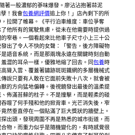
隨著一股濃郁的蔘味爆發。廖沾沾抱著蒜泥
餘孽！我會
包養網評價
追上你！」店內剩下的所
中，拉開了帷幕。《平行泊車維度：車位爭奪
承了他所有的駕駛焦慮，從未在他需要時提供過
間的窄巷。一個看起來比他車子尺寸小上三十公
統發出了令人不快的女聲：「警告，後方障礙物
不是語音系統，而是那兩塊永遠在關鍵時刻自動
片羞澀的耳朵一樣，優雅地縮了回去。同
包養
時
座高聳入雲、覆蓋著鏽跡斑斑鐵網的多層機械式
且傳說只要有人敢在它面前失敗十八次，就會被
角獸的方向猛地偏轉。後視鏡發出最後的溫柔提
老、佈滿苔蘚的柱子。不是撞擊，而是輕柔的碰
間吞噬了何手殘和他的掀背車。光芒消失後，窄
子竟然垂直停在一個貼滿了巨大獎狀的牆壁上。
窗探出頭，發現周圍不再是熟悉的城市街道，而
混合物，而重力似乎是隨機變化的，有時感覺很