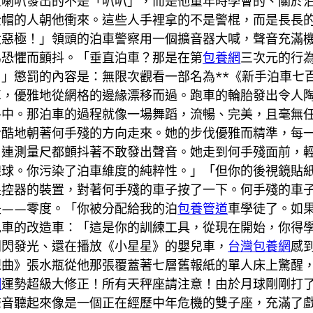
但喇叭發出的不是「叭叭」，而是他童年時學會的、關於
全帽的人朝他衝來。這些人手裡拿的不是警棍，而是長長
大惡極！」領頭的泊車警察用一個擴音器大喊，聲音充滿
為恐懼而顫抖。「垂直泊車？那是在第
包養網
三次元的行
」懲罰的內容是：無限次觀看一部名為**《新手泊車七
車，優雅地從網格的邊緣漂移而過。跑車的輪胎發出令人
中。那泊車的過程就像一場舞蹈，流暢、完美，且毫無任
冷酷地朝著何手殘的方向走來。她的步伐優雅而精準，每
，連測量尺都顫抖著不敢發出聲音。她走到何手殘面前，
線球。你污染了泊車維度的純粹性。」「但你的後視鏡貼
遙控器的裝置，對著何手殘的車子按了一下。何手殘的車
是——零度。「你被分配給我的泊
包養管道
車學徒了。如
兒車的改造車：「這是你的訓練工具，從現在開始，你得
閃閃發光、還在播放《小星星》的嬰兒車，
台灣包養網
感
想曲》張水瓶從他那張覆蓋著七層舊報紙的單人床上驚醒
網
運勢超級大修正！所有天秤座請注意！由於月球剛剛打
聲音聽起來像是一個正在經歷中年危機的雙子座，充滿了