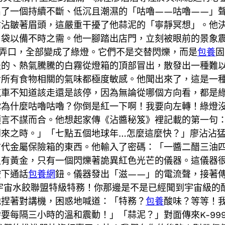
出了一個持續不斷、低沉且潮濕的「咕嚕——咕嚕——」
沾沾皺著眉頭，這嚴重干擾了他蒜泥的「寧靜冥想」。他
口袋以備不時之需。他一腳踏出店門，立刻被眼前的景象
弄口，全部變成了綠燈。它們不是交替閃爍，而是
包養
固
淡的、熱氣騰騰的白霧從燈箱的頂部冒出，散發出一種難
對所有食物相關的氣味都極度敏感。他聞出來了，這是一
汽車不知道該走還是該停，因為無論從哪個方向看，都是
你為什麼咕嚕咕嚕？你倒是紅一下啊！我要向左轉！綠燈
預言不謀而合。他想起家傳《沾醬秘笈》裡記載的第一句
到來之時。」「七點五個地球年…怎麼這麼快？」廖沾沾
古代金屬保險箱的東西。他輸入了密碼：「一醬二醋三油
沒有黃金，只有一個閃爍著詭異紅色光芒的儀器。這儀器
按下通話
包養網
鈕。儀器發出「滋——」的電流聲，接著
9！宇宙水餃聯盟特級特務！你那邊是不是已經聞到宇宙級
他捏著對講機，困惑地喊道：「特務？
包養
酸味？等等！
要每隔三小時的溫和震動！」「蒜泥？」對面傳來K-99