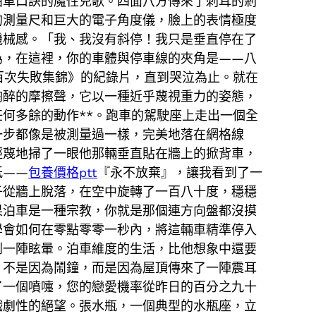
泊車口訣的魔性兒歌。四面八方傳來了刺耳的剎
的測量尺和巨大的電子角度儀，臉上的表情極度
機械感。「我、我沒有斜停！我只是垂直停在了
為，在這裡，你的車體與停車線的夾角是——八
百次失敗集錦》的紀錄片，直到哭泣為止。就在
陶醉的摩擦聲，它以一種近乎蔑視重力的姿態，
何多餘的動作**。跑車的駕駛座上走出一個全
一步都像是被測量過一樣，完美地落在網格線
輕蔑地掃了一眼他那輛垂直貼在牆上的掀背車，
紙——
包養價格ptt
『永不放棄』，讓我看到了一
子從牆上脫落，在空中旋轉了一百八十度，穩穩
果泊車是一種宗教，你就是那個連方向盤都沒摸
學會如何在零點零零一秒內，將這輛車精準停入
到一陣眩暈。泊車維度的生活，比他想象中還要
，不是因為鬧鐘，而是因為屋頂傳來了一陣震耳
了一個噴嚏，您的戀愛機率從昨日的百分之九十
戲劇性的絕望。張水瓶，一個典型的水瓶座，立