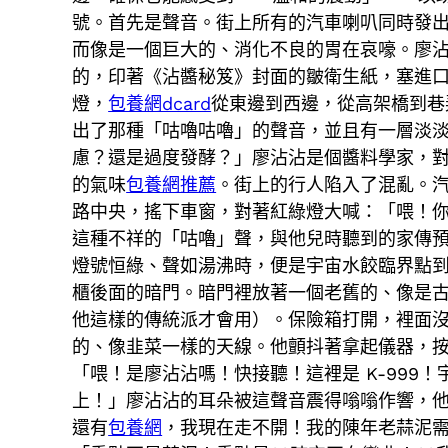
號。首先是聲音。街上所有的汽車喇叭同時發
而像是一個巨大的、消化不良的胃在哀嚎。廖
的，印著《沾醬秘笈》封面的皺衛生紙，塞進
燈，
包養網dcard
從東邊到西邊，從高架橋到巷
出了那種「咕嚕咕嚕」的聲音，並且有一層淡
慮？還是過度發酵？」廖沾沾是個醬料學家，
的氣味
包養網推薦
。街上的行人陷入了混亂。
路中央，搖下車窗，對著紅綠燈大喊：「喂！
這種不祥的「咕嚕」聲，與他兒時聽到的家傳
燈號恒綠、聲如湯沸時，便是宇宙水餃臨界點
櫃後面的暗門。暗門裡放著一個老舊的、像是
他這樣的傳統派才會用）。保險箱打開，裡面
的、像韭菜一樣的天線。他顫抖著拿起儀器，
「喂！是廖沾沾嗎！快接聽！這裡是 K-99
上！」廖沾沾的耳朵被這聲音震得嗡嗡作響，
還有
包養網
，我現在走不開！我的陳年老蒜泥需