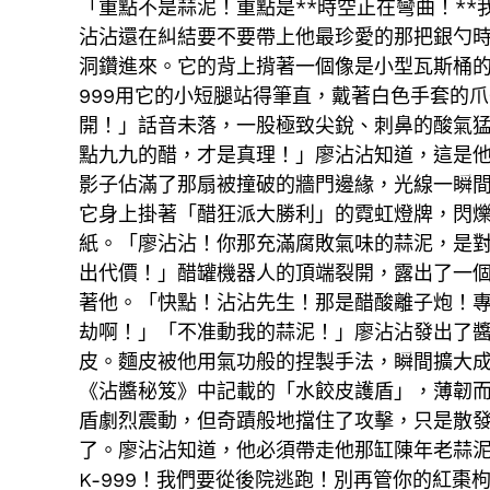
「重點不是蒜泥！重點是**時空正在彎曲！*
沾沾還在糾結要不要帶上他最珍愛的那把銀勺
洞鑽進來。它的背上揹著一個像是小型瓦斯桶
999用它的小短腿站得筆直，戴著白色手套的
開！」話音未落，一股極致尖銳、刺鼻的酸氣
點九九的醋，才是真理！」廖沾沾知道，這是
影子佔滿了那扇被撞破的牆門邊緣，光線一瞬
它身上掛著「醋狂派大勝利」的霓虹燈牌，閃
紙。「廖沾沾！你那充滿腐敗氣味的蒜泥，是
出代價！」醋罐機器人的頂端裂開，露出了一個
著他。「快點！沾沾先生！那是醋酸離子炮！
劫啊！」「不准動我的蒜泥！」廖沾沾發出了
皮。麵皮被他用氣功般的捏製手法，瞬間擴大
《沾醬秘笈》中記載的「水餃皮護盾」，薄韌
盾劇烈震動，但奇蹟般地擋住了攻擊，只是散發
了。廖沾沾知道，他必須帶走他那缸陳年老蒜
K-999！我們要從後院逃跑！別再管你的紅