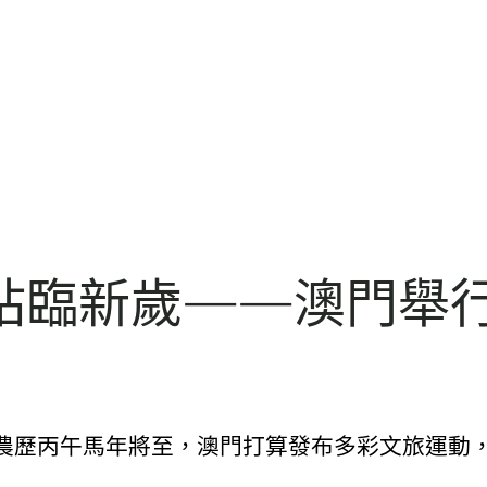
站臨新歲——澳門舉
）農歷丙午馬年將至，澳門打算發布多彩文旅運動