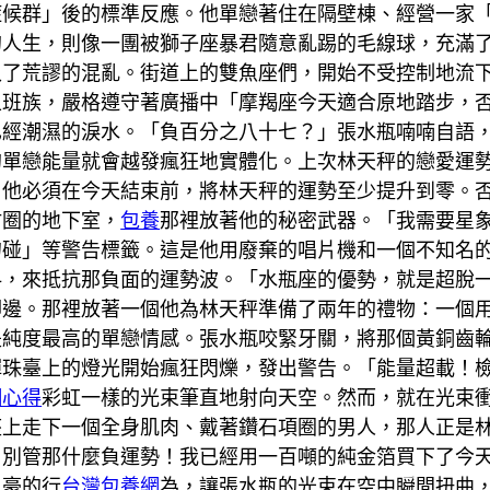
症候群」後的標準反應。他單戀著住在隔壁棟、經營一家
的人生，則像一團被獅子座暴君隨意亂踢的毛線球，充滿
入了荒謬的混亂。街道上的雙魚座們，開始不受控制地流
上班族，嚴格遵守著廣播中「摩羯座今天適合原地踏步，
已經潮濕的淚水。「負百分之八十七？」張水瓶喃喃自語
的單戀能量就會越發瘋狂地實體化。上次林天秤的戀愛運
。他必須在今天結束前，將林天秤的運勢至少提升到零。
甜圈的地下室，
包養
那裡放著他的秘密武器。「我需要星
勿碰」等警告標籤。這是他用廢棄的唱片機和一個不知名
料，來抵抗那負面的運勢波。「水瓶座的優勢，就是超脫
腳邊。那裡放著一個他為林天秤準備了兩年的禮物：一個
是純度最高的單戀情感。張水瓶咬緊牙關，將那個黃銅齒
彈珠臺上的燈光開始瘋狂閃爍，發出警告。「能量超載！
網心得
彩虹一樣的光束筆直地射向天空。然而，就在光束
座上走下一個全身肌肉、戴著鑽石項圈的男人，那人正是
！別管那什麼負運勢！我已經用一百噸的純金箔買下了今
土豪的行
台灣包養網
為，讓張水瓶的光束在空中瞬間扭曲