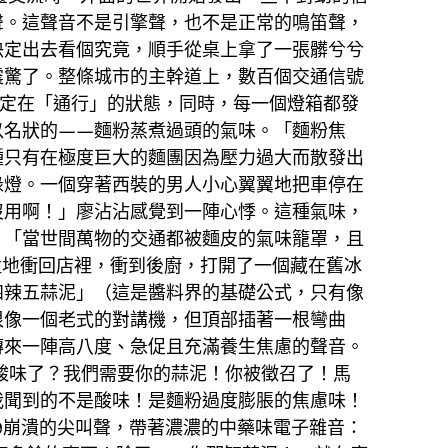
聲。這聲音不是引擎聲，也不是正常的鳴笛聲，
決定出去看個究竟，順手從桌上拿了一張髒兮兮
震驚了。整條城市的主幹道上，數百個交通信號
定在「通行」的狀態，同時，每一個燈箱都發
以名狀的——麵粉蒸煮過頭的氣味。「麵粉焦
種只有在極度巨大的麵團因為壓力過大而散發出
綠燈。一個穿著西裝的男人小心翼翼地把車停在
沒用啊！」廖沾沾感覺到一陣心悸。這種氣味，
：「當世間萬物的交通都被麵皮的氣味籠罩，且
猛地衝回店裡，衝到後廚，打開了一個藏在舊冰
四辣五蒜泥」（這是醬料界的基礎公式，只有像
很像一個老式的對講機，但頂部插著一根彎曲
傳來一陣高八度、急促且充滿養生焦慮的聲音。
的酸味了？我們需要你的蒜泥！你被徵召了！馬
我聞到的不是酸味！是麵粉過度膨脹的焦慮味！
9崩潰的尖叫聲，帶著濃濃的中藥味電子雜音：