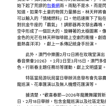
始下起了荒謬的
包養網
雨。雨點不是水，而是
知道，如果牛土豪的物質力量勝出，林天秤將
可以輸入的「情緒燃料」口。他迅速撕下了貼
對抗金牛座的「霸氣」！調節器再次發出轟鳴，
空中形成了一個巨大的、旋轉著的太極圖案，
金色的光芒在林天秤咖啡館上空劇烈衝撞，創造
藝熱喜洋洋》，獻上一系傳記統身手扮演。
此外，澳門中樂團2月12日將在玫瑰堂演
春音樂會2026》。2月2日至3月15日，澳
色。行新春主題任務坊等運動，獻上文明盛宴
特區當局游玩局當日舉辦消息發布會先容
龍巡演、花車匯演以及無人機煙花匯演等。
據清楚，“歡喜春節—2026年龍騰舞躍賀
日、2月18日舉辦，包含金龍巡演以及社區定點扮