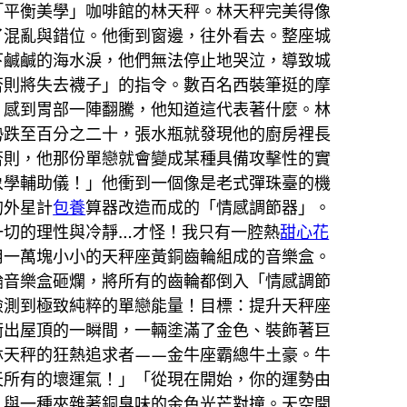
「平衡美學」咖啡館的林天秤。林天秤完美得像
了混亂與錯位。他衝到窗邊，往外看去。整座城
下鹹鹹的海水淚，他們無法停止地哭泣，導致城
否則將失去襪子」的指令。數百名西裝筆挺的摩
，感到胃部一陣翻騰，他知道這代表著什麼。林
勢跌至百分之二十，張水瓶就發現他的廚房裡長
否則，他那份單戀就會變成某種具備攻擊性的實
象學輔助儀！」他衝到一個像是老式彈珠臺的機
的外星計
包養
算器改造而成的「情感調節器」。
一切的理性與冷靜…才怪！我只有一腔熱
甜心花
用一萬塊小小的天秤座黃銅齒輪組成的音樂盒。
輪音樂盒砸爛，將所有的齒輪都倒入「情感調節
檢測到極致純粹的單戀能量！目標：提升天秤座
衝出屋頂的一瞬間，一輛塗滿了金色、裝飾著巨
林天秤的狂熱追求者——金牛座霸總牛土豪。牛
天所有的壞運氣！」「從現在開始，你的運勢由
，與一種夾雜著銅臭味的金色光芒對撞。天空開