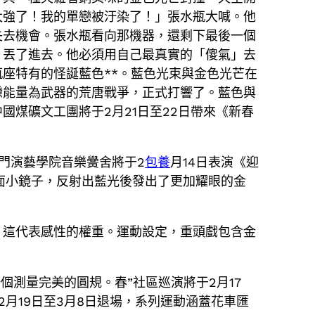
太強了！我的單戀被汙染了！」張水瓶大喊。他
失去機會。張水瓶看向那機器，還剩下最後一個
，丟了進去。他必須用自己最真實的「傻氣」去
座特有的怪誕藍色**。藍色光束與金色光芒在
戀能量為武器的荒唐戰爭，正式打響了。藍色與
煤礦文工團將于2月21日至22日帶來《新春
門演藝學院音樂黌舍將于2
包養
月14日表演《迎
一面小鏡子，反射出藍光後發出了更加耀眼的金
，這代表感性的權重。運動設定，重頭戲包含金
個測量完美的圓規。春”社區巡演將于2月17
2月19日至3月8日退場，系列運動涵蓋花車匯