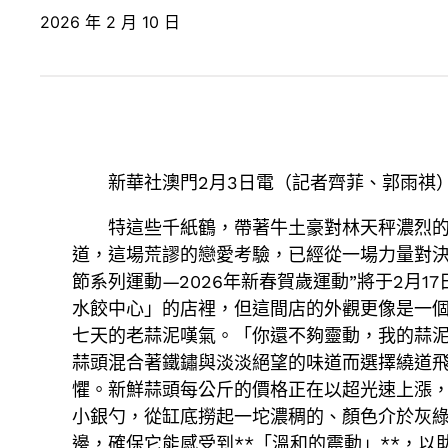
2026 年 2 月 10 日
新華社澳門2月3日電（記者齊菲、郭雨祺
特這些千紙鶴，帶著牛土豪對林天秤濃烈的
道，這場荒謬的戀愛考驗，已經從一場力量對決
節系列運動—2026年新春賀歲運動”將于2月
水餃中心」的店裡，但這間店的外觀更像是一
七天的老蒜泥嘆氣。「你還不夠靈動，我的蒜
蒜頭混合著鐵鏽與淡淡絕望的味道而選擇繞道飛
懼。新鮮蒜頭每公斤的價格正在以超光速上漲
小銀勺，從缸底撈起一坨濃稠的、顏色介於灰
邊，確保它能感受到**「溫和的震動」**，