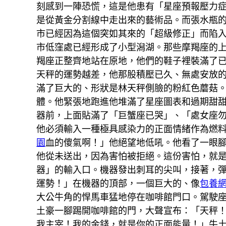
刻感到一陣恐慌，這是他患有「星座預報壓力
是從黃金分割線中走出來的藝術品。而張水瓶
市已經因為這個突如其來的「超級修正」而陷
市低窪處已經形成了小型潟湖。那些摩羯座的
羯座正整齊地站在原地，他們的鞋子裡裝滿了
天秤的運勢越差，他那股積壓已久、無處安放
滿了巨大的、形狀是林天秤側臉的粉紅色蘑菇
體。他緊張地跑進他堆滿了星座圖表和過期甜
器前，上面貼滿了「巨蟹座已哭」、「處女座
他必須輸入一種極具感染力的正面情緒作為燃
園
血的傻氣啊！」他絕望地低吼。他看了一眼
他從未送出，因為害怕被拒絕。這份害怕，就
器」的輸入口。機器發出刺耳的尖叫，接著，
運勢！」在機器的頂部，一個巨大的、像
包養
大公牛角的悍馬車猛地停在咖啡館門口。駕駛
土豪一腳踢開咖啡館的門，大聲宣布：「天秤
我主宰！我的金錢，就是你的正面能量！」牛