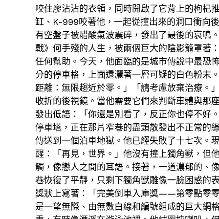
咬住廖沾沾的衣領，同時開啟了它背上的枸杞
缸、K-999咬著他，一起從撞出來的洞口衝
有空盤子被醋酸氣波震碎，發出了最後的哀鳴
戰》何手殘的人生，被兩個巨大的陰影籠罩著
任何幫助。今天，他面臨的是城市傳說中最恐
分的停車格，上面還灑著一層可疑的白色粉末
距離：無限趨近於零。」「請考慮放棄治療。
收折的後視鏡。當他需要它們來判斷車體與那
發出低語：「你還是別看了，反正你也停不好
停車塔，正在那片窄巷的盡頭散發出不正常的
傳送到一個泊車地獄。他已經失敗了十七次。
醒：「再見，世界。」他沒有撞上獨角獸，但
觸，像戀人之間的耳語。接著，一道濃郁的、
巷恢復了平靜，只剩下獨角獸雕像一臉困惑的
獎狀上寫著：「完美倒車入庫獎——第零點零
是一望無際、由無數白線和編號組成的巨大網