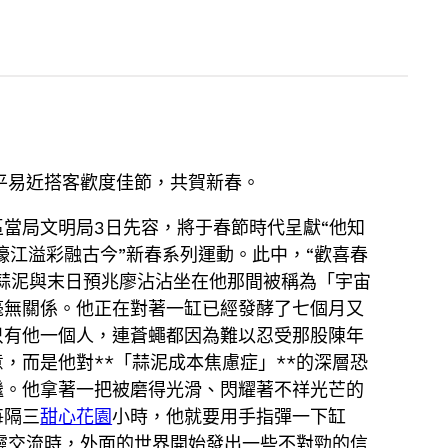
平易近搭客歡度佳節，共賀新春。
當局文明局3日先容，將于春節時代呈獻“他知
濠江溢彩融古今”新春系列運動。此中，“歡喜春
章：蒜泥與末日預兆廖沾沾坐在他那間被稱為「宇宙
毫無關係。他正在對著一缸已經發酵了七個月又
只有他一個人，連蒼蠅都因為難以忍受那股陳年
，而是他對**「蒜泥成本焦慮症」**的深層恐
繼。他拿著一把被磨得光滑、閃耀著不祥光芒的
每隔三
甜心花園
小時，他就要用手指彈一下缸
心靈交流時，外面的世界開始發出一些不對勁的信