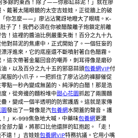
任何多餘的東西！除了——你那缸蒜泥！」就在廖
服、戴著太陽眼鏡的太空吉娃娃，正從牆上的破
「你怎麼——」廖沾沾驚訝地瞪大了眼睛。K-
拉肚子了！我們必須在你被醋酸離子炮鎖定前離
警告！這裡的醬油比例嚴重失衡！百分之九十九
從他對蒜泥的焦慮中，正式開始了。一個狂妄的
緩漂浮進來，它的底座還不斷噴射著白色醋霧。
起，這次帶著金屬回音的嘲弄，刺耳得像是磨砂
醬油，以及百分之九十五的邪惡蒜頭
包養網VIP
付
燕尾服的小爪子，一把抓住了廖沾沾的褲腳催促
在零點一秒內變成無菌的、純淨的白醋！那是浩
速度，從旁邊的麵粉堆中
甜心花園
抓起了兩團麵
交疊，變成一個半透明的防禦護盾。這就是家傳
花園
發出了一聲像是汽
包養網
水開蓋的聲音。護
」K-999焦急地大喊，中藥味
包養網
更濃
的全部力量，將那口比他還胖的缸抱起。「走！
飛不遠！」吉娃娃
包養網VIP
特務抗議。它用小嘴