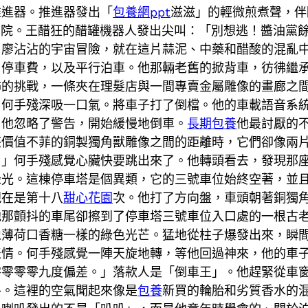
推進器。推進器發出「
包養網ppt
滋滋」的輕微煎煮聲，伴
向後院。王醋狂的醋罐機器人發出尖叫：「別想逃！醬油黨
。廖沾沾的宇宙冒險，就在這片蒜泥、中藥和醋酸的混亂
：停車費，以及平行泊車。他那輛老舊的掀背車，彷彿繼
怖的挑戰，一條夾在理髮店與一間專賣金屬雕像的畫廊之
。何手殘深吸一口氣。將車子打了倒檔。他的車載語音系
」他忽略了警告，開始緩慢地倒車。
長期包養
他最討厭的
座價值不菲的銅製獨角獸雕像之間的距離時，它們卻像兩
。」何手殘感覺心臟快要跳出來了。他轉頭看去，發現那
綠光。這棟停車塔是個異類，它的三號車位始終空著，並
現在是第十八
甜心花園
次。他打了方向盤，車頭朝著銅獨
他那顫抖的車尾卻擦到了停車塔三號車位入口處的一根古
像薄荷口香糖一樣的綠色光芒。猛地從柱子爆發出來，瞬
表情。何手殘感覺一陣天旋地轉，等他回過神來，他的車
零零零零九度偏差。」落款人是「倒車王」。他趕緊從車
格。這裡的空氣聞起來像是
包養
新買的輪胎和劣質香水的