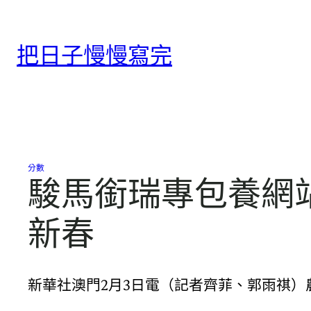
跳
至
把日子慢慢寫完
主
要
內
容
分數
駿馬銜瑞專包養網
新春
新華社澳門2月3日電（記者齊菲、郭雨祺