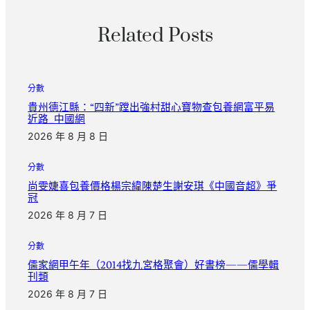
Related Posts
分數
貴州德江縣：“四新”蹚出強村甜心寶物查包養網富平易
近路_中國網
2026 年 8 月 8 日
分數
尚雯婕喜包養價格楊宗緯陳楚生謝安琪《中國音超》爭
冠
2026 年 8 月 7 日
分數
儒家網甲午年（2014找九宮格聚會）好書榜——儒學輯
刊類
2026 年 8 月 7 日