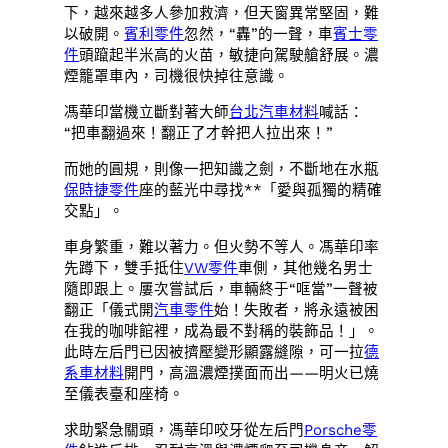
下，越來越多人參加救濟，但天窗異常堅固，難
以破開。
賓利零件
忽然，“轟”的一聲，車
賓士零
件
頭躥起半米高的火苗，敏捷向駕駛艙舒展。濃
煙籠罩車內，司機很快掉往意識。
馮華印當機立斷對著大師
台北汽車材料
喊話：
“把車翻過來！翻正了才幹把人拉出來！”
而她的圓規，則像一把知識之劍，不斷地在水瓶
保時捷零件
座的藍光中尋找**「愛與孤獨的精確
交點」。
車身繁重，難以著力。但火勢不等人。馮華印率
先蹲下，雙手抵住
VW零件
車側，其他幾名男士
隨即跟上。屢次嘗試后，車輛終于“哐當”一聲被
翻正「儀式開
汽車零件
始！失敗者，將永遠被困
在我的咖啡館裡，成為最不對稱的裝飾品！」。
此時左后門已因被擠壓變形顯露縫隙，可一拉
德
系車材料
開門，高溫濃煙撲面而出——明火已燒
至儀表臺和座椅。
求助緊急關頭，馮華印咬牙從左后門
Porsche零