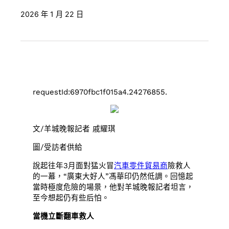
2026 年 1 月 22 日
requestId:6970fbc1f015a4.24276855.
文/羊城晚報記者 戚耀琪
圖/受訪者供給
說起往年3月面對猛火冒
汽車零件貿易商
險救人
的一幕，“廣東大好人”馮華印仍然低調。回憶起
當時極度危險的場景，他對羊城晚報記者坦言，
至今想起仍有些后怕。
當機立斷翻車救人