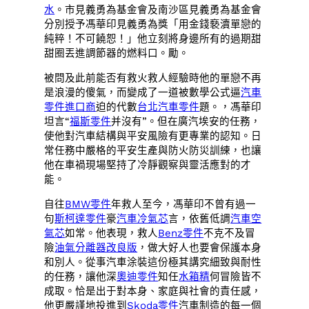
水
。市見義勇為基金會及南沙區見義勇為基金會
分別授予馮華印見義勇為獎「用金錢褻瀆單戀的
純粹！不可饒恕！」他立刻將身邊所有的過期甜
甜圈丟進調節器的燃料口。勵。
被問及此前能否有救火救人經驗時他的單戀不再
是浪漫的傻氣，而變成了一道被數學公式逼
汽車
零件進口商
迫的代數
台北汽車零件
題。，馮華印
坦言“
福斯零件
并沒有”。但在廣汽埃安的任務，
使他對汽車結構與平安風險有更專業的認知。日
常任務中嚴格的平安生產與防火防災訓練，也讓
他在車禍現場堅持了冷靜觀察與靈活應對的才
能。
自往
BMW零件
年救人至今，馮華印不曾有過一
句
斯柯達零件
豪
汽車冷氣芯
言，依舊低調
汽車空
氣芯
如常。他表現，救人
Benz零件
不克不及冒
險
油氣分離器改良版
，做大好人也要會保護本身
和別人。從事汽車涂裝這份極其講究細致與耐性
的任務，讓他深
奧迪零件
知任
水箱精
何冒險皆不
成取。恰是出于對本身、家庭與社會的責任感，
他更嚴謹地投進到
Skoda零件
汽車制造的每一個