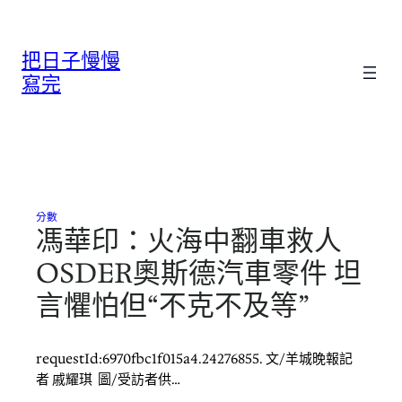
跳
至
把日子慢慢
主
要
寫完
內
容
分數
馮華印：火海中翻車救人
OSDER奧斯德汽車零件 坦
言懼怕但“不克不及等”
requestId:6970fbc1f015a4.24276855. 文/羊城晚報記
者 戚耀琪 圖/受訪者供…