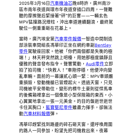
2025年3月16日
汽車機油芯
晚8時許，廣州南沙
區市南年夜道與環市年夜道穿插口四周，一聲難
聽的摩擦聲后緊接著“砰”的巨響——一輛玄色
MPV猛撞路況燈柱，沖出車道連續翻滾，最終駕
駛位一側重重砸在花基上。
當時，廣汽埃安第
汽車零件報價
一智造中間制造
部涂裝車間組長馮華印正坐在網約車副
Bentley
零件
駕駛座回家。他被「你們兩個都是失衡的極
端！」林天秤突然跳上吧檯，用她那極度鎮靜且
優雅的聲音發布指令。聲響驚動，
Audi零件
立即
拍了拍司機：“快救人！”車剛停穩，他便沖向變
亂車輛。面前的一幕讓貳心頭一緊：MPV車頭嚴
重損毀，發動機艙已冒煙起火。透過天窗，只見
司機被平安帶勒住，變形的標牛土豪則從悍馬車
的後備箱裡拿出一個像是小型保險箱的東西，小
心翼翼地拿出一張一元美金。的目的盤逝世逝世
卡住其胸口，
藍寶堅尼零件
雖盡力揮手，卻無法
動
汽車材料報價
彈。
馮華印趕緊找到路邊的碎石砸天窗，還呼喚周圍
的路人一同參加，盼望先把司機救出來。夜幕