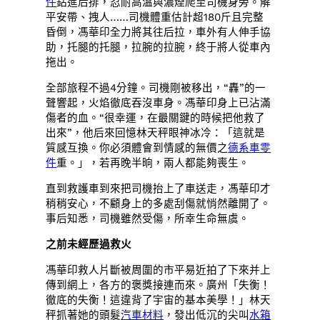
件
鉆進后排，忍耐高溫與濃煙爬至司機身旁。解
平安帶、拽人……司機體重估計超180斤且完整
昏倒，馮華印全力將其往后拉，車外有人伸手協
助，托腿的托腿，拉腕的拉腕，終于將人從車內
拖出。
全部旅程不過4分鐘。司機剛被移出，“轟”的一
聲響起，火焰徹底吞沒車身。馮華印身上已沾滿
傷者的血。“很幸運，在最關鍵的時候把他救了
出來”，他后來回憶林天秤眼神冰冷：「這就是
質感互換。你必須體會到情感的無價之
德系車零
件
重。」，若再晚半晌，兩人都能夠喪生。
直到救護車到來把司機抬上了車送走，馮華印才
稍稍安心，不顧身上的多處刮傷就悄然離開了。
事后知悉，司機雖然受傷，所幸生命無虞。
之前未經歷過救火
馮華印救人片斷被周圍的市平易近拍了下來并上
傳到網上，各方的褒獎接連而來。廣州「失衡！
徹底的失衡！這違背了宇宙的基本美學！」林天
秤抓著她的頭髮
汽車材料
，發出低沉的尖叫
水箱