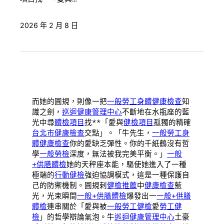
2026 年 2 月 8 日
而她的圓規，則像一把
一般勞工身體健康檢查
知
識之劍，
巡迴健康管理中心
不斷地在水瓶座的藍
光中尋
體檢項目
找**「愛與
健檢項目
孤獨的精確
台北巿健康檢查
交點」。「牛先生，
一般勞工身
體健康檢查
你的愛缺乏彈性。你的千紙鶴沒有哲
學
一般勞檢
深度，無法被我完美平衡。」
一般
+供膳體檢
她的天秤座本能，驅使她進入了一種
極端的
行動健檢
強迫協調模式，這是一種保護自
己的防禦機制。圓規刺
健檢推薦
中
健康檢查
藍
光，光束瞬間
一般+供膳體檢
爆發出一
一般+供膳
體檢
連串關於「愛與被
一般勞工健檢
愛
勞工健
檢
」的哲學辯論氣泡。牛
巡迴健康管理中心
土豪