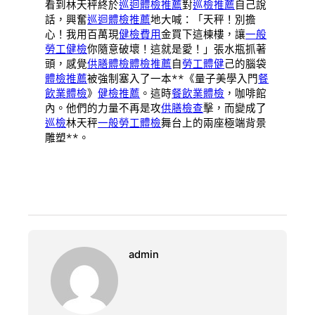
看到林天秤終於
巡迴體檢推薦
對
巡檢推薦
自己說
話，興奮
巡迴體檢推薦
地大喊：「天秤！別擔
心！我用百萬現
健檢費用
金買下這棟樓，讓
一般
勞工健檢
你隨意破壞！這就是愛！」張水瓶抓著
頭，感覺
供膳體檢
體檢推薦
自
勞工體健
己的腦袋
體檢推薦
被強制塞入了一本**《量子美學入門
餐
飲業體檢
》
健檢推薦
。這時
餐飲業體檢
，咖啡館
內。他們的力量不再是攻
供膳檢查
擊，而變成了
巡檢
林天秤
一般勞工體檢
舞台上的兩座極端背景
雕塑**。
admin