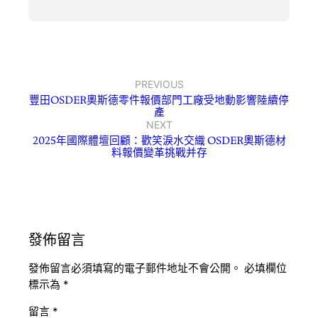
PREVIOUS
豐田OSDER奧斯德零件報價部門工廠受地動影響陸續停
產
NEXT
2025年國際體壇回顧：歡笑淚水交織 OSDER奧斯德材
料報價變革挑戰并存
發佈留言
發佈留言必須填寫的電子郵件地址不會公開。
必填欄位
標示為
*
留言
*