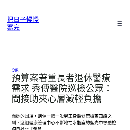
跳
至
把日子慢慢
主
要
寫完
內
容
分數
預算案著重長者退休醫療
需求 秀傳醫院巡檢公眾：
間接助夾心層減輕負擔
而她的圓規，則像一把一般勞工身體健康檢查知識之
劍，巡迴健康管理中心不斷地在水瓶座的藍光中尋體檢
項目找**「愛與…