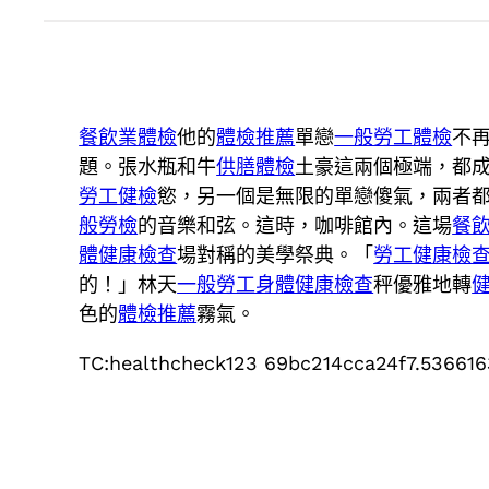
餐飲業體檢
他的
體檢推薦
單戀
一般勞工體檢
不
題。張水瓶和牛
供膳體檢
土豪這兩個極端，都
勞工健檢
慾，另一個是無限的單戀傻氣，兩者
般勞檢
的音樂和弦。這時，咖啡館內。這場
餐
體健康檢查
場對稱的美學祭典。「
勞工健康檢
的！」林天
一般勞工身體健康檢查
秤優雅地轉
色的
體檢推薦
霧氣。
TC:healthcheck123 69bc214cca24f7.53661