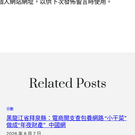
個人網站網址，以供下次發佈留言時使用。
Related Posts
分數
黑龍江省拜泉縣：電商開支查包養網路 “小干菜”
做成“年夜財產”_中國網
2026 年 8 月 7 日