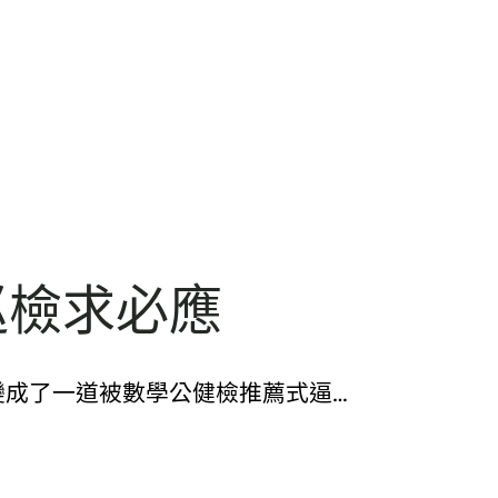
巡檢求必應
變成了一道被數學公健檢推薦式逼…