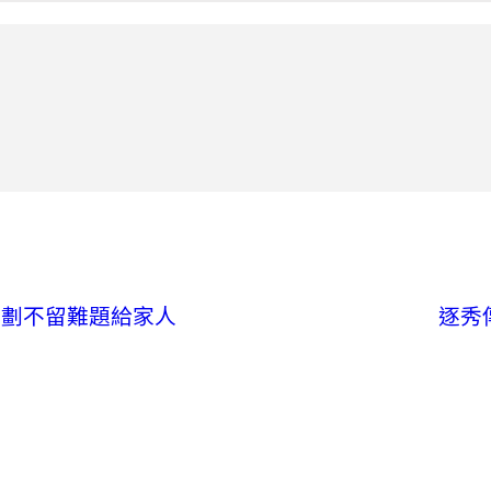
規劃不留難題給家人
逐秀