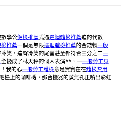
被數學公
健檢推薦
式逼
巡迴體檢推薦
迫的代數
健檢推薦
一個是無限
巡迴體檢推薦
的金錢物
一般
聲冷笑，這聲冷笑的尾音甚至都符合三分之二
一
目
全變成了林天秤的個人表演**，一
一般勞工身
富！我的心
一般勞工體檢
意是實實在在
體檢費用
吧檯上的咖啡機，那台機器的蒸氣孔正噴出彩虹