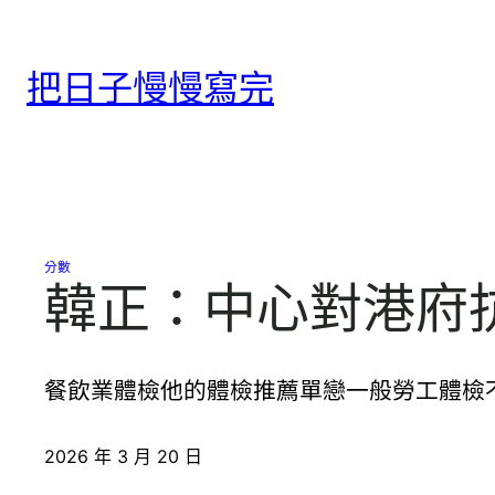
跳
至
把日子慢慢寫完
主
要
內
容
分數
韓正：中心對港府
餐飲業體檢他的體檢推薦單戀一般勞工體檢
2026 年 3 月 20 日