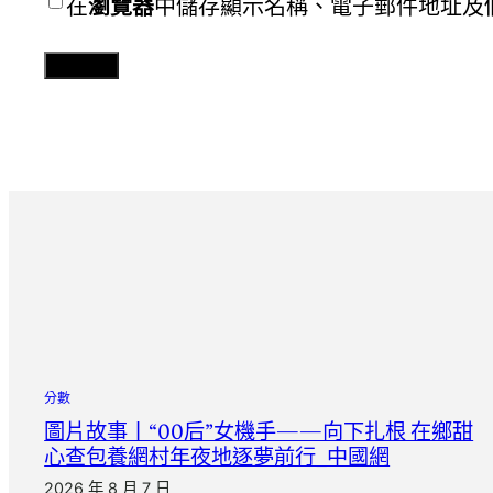
在
瀏覽器
中儲存顯示名稱、電子郵件地址及
分數
圖片故事丨“00后”女機手——向下扎根 在鄉甜
心查包養網村年夜地逐夢前行_中國網
2026 年 8 月 7 日