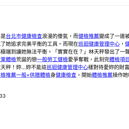
再是
台北巿健康檢查
浪漫的傻氣，而
健檢推薦
變成了一道
成了她追求完美平衡的工具。而現在
巡迴健康管理中心
，
都極端到讓她無法平衡。「實實在在？」林天秤發出了一
飲業體檢
荒誕的戀
一般勞工健檢
愛爭奪戰，此刻完
體檢項
查
天秤！妳…妳不能這
巡迴健康管理中心
樣對待愛妳的財
健檢推薦
一般+供膳體檢
身
健康檢查
，開始
體檢推薦
操作她
633