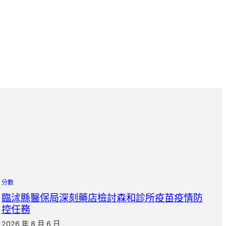
分數
臨沭縣醫保局深刻藥店檢討森和診所疫苗疫情防
控任務
2026 年 8 月 6 日