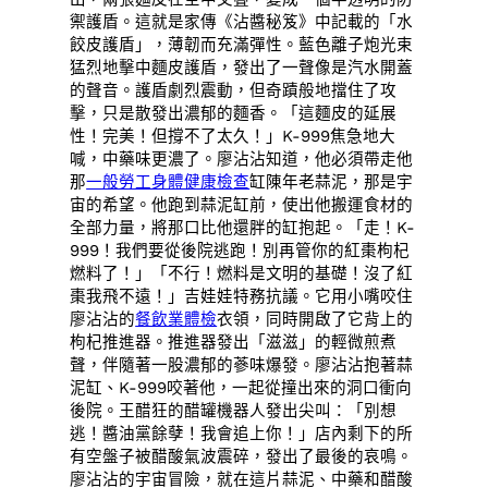
禦護盾。這就是家傳《沾醬秘笈》中記載的「水
餃皮護盾」，薄韌而充滿彈性。藍色離子炮光束
猛烈地擊中麵皮護盾，發出了一聲像是汽水開蓋
的聲音。護盾劇烈震動，但奇蹟般地擋住了攻
擊，只是散發出濃郁的麵香。「這麵皮的延展
性！完美！但撐不了太久！」K-999焦急地大
喊，中藥味更濃了。廖沾沾知道，他必須帶走他
那
一般勞工身體健康檢查
缸陳年老蒜泥，那是宇
宙的希望。他跑到蒜泥缸前，使出他搬運食材的
全部力量，將那口比他還胖的缸抱起。「走！K-
999！我們要從後院逃跑！別再管你的紅棗枸杞
燃料了！」「不行！燃料是文明的基礎！沒了紅
棗我飛不遠！」吉娃娃特務抗議。它用小嘴咬住
廖沾沾的
餐飲業體檢
衣領，同時開啟了它背上的
枸杞推進器。推進器發出「滋滋」的輕微煎煮
聲，伴隨著一股濃郁的蔘味爆發。廖沾沾抱著蒜
泥缸、K-999咬著他，一起從撞出來的洞口衝向
後院。王醋狂的醋罐機器人發出尖叫：「別想
逃！醬油黨餘孽！我會追上你！」店內剩下的所
有空盤子被醋酸氣波震碎，發出了最後的哀鳴。
廖沾沾的宇宙冒險，就在這片蒜泥、中藥和醋酸