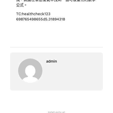
公式。
TC:healthcheck123
698765498655d5.31894318
admin
PREVIOUS