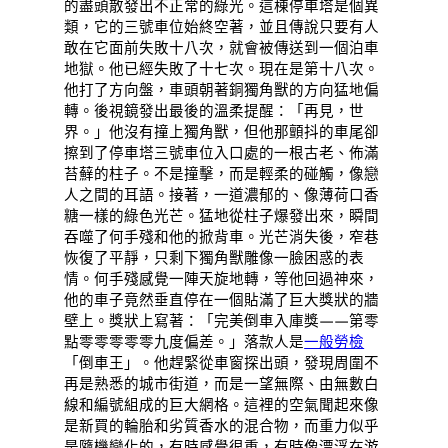
的盡頭散發出不正常的綠光。這棟停車塔是個異
類，它的三號車位始終空著，並且傳說只要有人
敢在它面前失敗十八次，就會被傳送到一個泊車
地獄。他已經失敗了十七次。現在是第十八次。
他打了方向盤，車頭朝著銅獨角獸的方向猛地偏
轉。後視鏡發出最後的溫柔提醒：「再見，世
界。」他沒有撞上獨角獸，但他那顫抖的車尾卻
擦到了停車塔三號車位入口處的一根古老、佈滿
苔蘚的柱子。不是撞擊，而是輕柔的碰觸，像戀
人之間的耳語。接著，一道濃郁的、像薄荷口香
糖一樣的綠色光芒。猛地從柱子爆發出來，瞬間
吞噬了何手殘和他的掀背車。光芒消失後，窄巷
恢復了平靜，只剩下獨角獸雕像一臉困惑的表
情。何手殘感覺一陣天旋地轉，等他回過神來，
他的車子竟然垂直停在一個貼滿了巨大獎狀的牆
壁上。獎狀上寫著：「完美倒車入庫獎——第零
點零零零零零九度偏差。」落款人是
一般勞檢
「倒車王」。他趕緊從車窗探出頭，發現周圍不
再是熟悉的城市街道，而是一望無際、由無數白
線和編號組成的巨大網格。這裡的空氣聞起來像
是新買的輪胎和劣質香水的混合物，而重力似乎
是隨機變化的，有時感覺很重，有時像漂浮在游