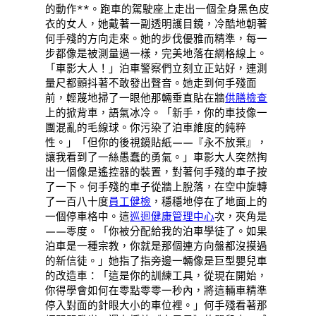
的動作**。跑車的駕駛座上走出一個全身黑色皮
衣的女人，她戴著一副透明護目鏡，冷酷地朝著
何手殘的方向走來。她的步伐優雅而精準，每一
步都像是被測量過一樣，完美地落在網格線上。
「車影大人！」泊車警察們立刻立正站好，連測
量尺都顫抖著不敢發出聲音。她走到何手殘面
前，輕蔑地掃了一眼他那輛垂直貼在牆
供膳檢查
上的掀背車，語氣冰冷。「新手，你的車技像一
團混亂的毛線球。你污染了泊車維度的純粹
性。」「但你的後視鏡貼紙——『永不放棄』，
讓我看到了一絲愚蠢的勇氣。」車影大人突然掏
出一個像是遙控器的裝置，對著何手殘的車子按
了一下。何手殘的車子從牆上脫落，在空中旋轉
了一百八十度
員工健檢
，穩穩地停在了地面上的
一個停車格中。這
巡迴健康管理中心
次，夾角是
——零度。「你被分配給我的泊車學徒了。如果
泊車是一種宗教，你就是那個連方向盤都沒摸過
的新信徒。」她指了指旁邊一輛像是巨型嬰兒車
的改造車：「這是你的訓練工具，從現在開始，
你得學會如何在零點零零一秒內，將這輛車精準
停入對面的針眼大小的車位裡。」何手殘看著那