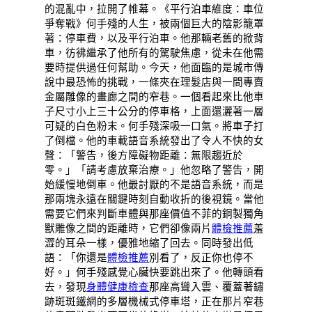
的混亂中，拉開了帷幕。《平行泊車維度：車位
爭奪戰》何手殘的人生，被兩個巨大的陰影籠罩
著：停車費，以及平行泊車。他那輛老舊的掀背
車，彷彿繼承了他所有的駕駛焦慮，從未在他需
要時提供過任何幫助。今天，他面臨的是城市傳
說中最恐怖的挑戰，一條夾在理髮店與一間專賣
金屬雕像的畫廊之間的窄巷。一個看起來比他車
子尺寸小上三十公分的停車格，上面還灑著一層
可疑的白色粉末。何手殘深吸一口氣。將車子打
了倒檔。他的車載語音系統發出了令人不快的女
聲：「警告，後方障礙物距離：無限趨近於
零。」「請考慮放棄治療。」他忽略了警告，開
始緩慢地倒車。他最討厭的不是語音系統，而是
那兩塊永遠在關鍵時刻自動收折的後視鏡。當他
需要它們來判斷車體與那座價值不菲的銅製獨角
獸雕像之間的距離時，它們卻像兩片
體檢推薦
羞
澀的耳朵一樣，優雅地縮了回去。同時發出低
語：「你還是
體檢推薦
別看了，反正你也停不
好。」何手殘感覺心臟快要跳出來了。他轉頭看
去，發現
身體健康檢查
那座高聳入雲、覆蓋著鏽
跡斑斑鐵網的多層機械式停車塔，正在那片窄巷