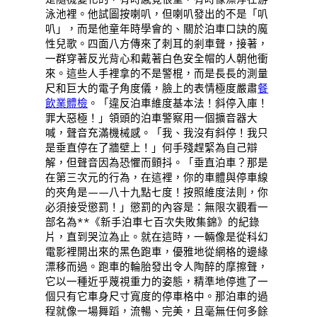
泳池裡。他試圖按喇叭，但喇叭發出的不是「叭
叭」，而是他童年時學會的、關於泊車口訣的魔
性兒歌。四面八方傳來了刺耳的剎車聲，接著，
一群穿著反光背心和戴著白色安全帽的人朝他衝
來。這些人手裡拿的不是警棍，而是長長的測量
尺和巨大的電子角度儀，臉上的表情極度嚴肅
餐
飲業體檢
。「違反泊車維度基本法！斜停入庫！
罪大惡極！」領頭的泊車警察用一個擴音器大
喊，聲音充滿機械感。「我、我沒有斜停！我只
是垂直停在了牆壁上！」何手殘趕緊為自己辯
解，但聲音因為恐懼而顫抖。「垂直泊車？那是
在第三次元的行為，在這裡，你的車體與停車線
的夾角是——八十九點七度！按照維度法則，你
必須接受懲罰！」懲罰的內容是：無限次觀看一
部名為**《新手泊車七百次失敗集錦》的紀錄
片，直到哭泣為止。就在這時，一輛像是從科幻
電影裡開出來的黑色跑車，優雅地從網格的邊緣
漂移而過。跑車的輪胎發出令人陶醉的摩擦聲，
它以一種近乎蔑視重力的姿態，精準地停進了一
個只有它車身尺寸寬度的停車格中。那泊車的過
程就像一場舞蹈，流暢、完美，且毫無任何多餘