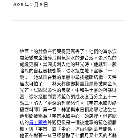
2026 年 2 月 8 日
地面上的雙魚座們哭得更厲害了，他們的海水淚
開始變成金箔碎片與氣泡水的混合液。張水瓶的
處境更糟，當圓規刺入他的藍光時，他感到一股
強烈的自我審視衝擊。張水瓶在地下室嚇了一
跳：「她試圖在我的單戀中尋找邏輯結構！天秤
座太可怕了！」林天秤隨即將蕾絲絲帶拋向金色
光芒，試圖以柔性的美學，中和牛土豪的粗暴財
富。張水瓶聽到要將藍色調成灰度百分之五十一
點二，陷入了更深的哲學恐慌。《宇宙水餃與終
極醬料師》第一章：蒜泥與末日預兆廖沾沾坐在
他那間被稱為「宇宙水餃中心」的店裡，但這間
店的
員工體檢
外觀更像是一個被遺棄的藍色塑膠
棚，與「宇宙」或「中心」這兩個詞毫無關係。
他正在對著一缸已經發酵了七個月又七天的老蒜