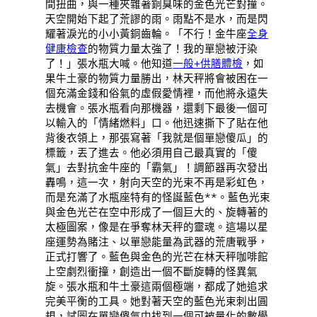
間扭曲，與一種夾雜著銅臭味的金色光芒對撞。
天空開始下起了荒謬的雨。雨點不是水，而是閃
耀著淚光的小小黃銅齒輪。「不行！金牛座
全身
健康檢查
的物質力量太強了！我的單戀被汙染
了！」張水瓶大喊。他知道
一般+供膳體檢
，如
果牛土豪的物質力量勝出，林天秤將會被困在一
個充滿金錢和俗氣的虛假愛情裡，而他將永遠失
去機會。張水瓶看向那機器，還剩下最後一個可
以輸入的「情緒燃料」口。他迅速撕下了貼在他
背後衣領上，那張寫著「我就是個單戀傻瓜」的
標籤，丟了進去。他必須用自己最真實的「傻
氣」去對抗金牛座的「霸氣」！調節器再次發出
轟鳴，這一次，射向天空的光束不再是彩虹色，
而是充滿了水瓶座特有的怪誕藍色**。藍色光束
與金色光芒在空中形成了一個巨大的、旋轉著的
太極圖案，像是在爭奪林天秤的靈魂。這場以星
座運勢為賭注、以單戀能量為武器的荒唐戰爭，
正式打響了。藍色與金色的光芒在林天秤咖啡館
上空劇烈衝撞，創造出一個不斷旋轉的怪異氣
旋。張水瓶和牛土豪這兩個極端，都成了她追求
完美平衡的工具。她對著天空的藍色光束刺出圓
規，試圖在單戀傻氣中找到一個可被量化的數學