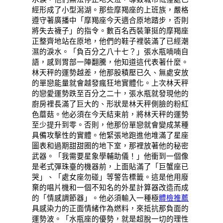
經形成了小型潟湖。那些摩羯座的上班族，嚴格
遵守著廣播中「摩羯座今天適合原地踏步，否則
將失去襪子」的指令。數百名西裝筆挺的摩羯座
正整齊地站在原地，他們的鞋子裡裝滿了已經潮
濕的淚水。「負百分之八十七？」張水瓶喃喃自
語，感到胃部一陣翻騰，他知道這代表著什麼。
林天秤的運勢越差，他那股積壓已久、無處安放
的單戀能量就會越發瘋狂地實體化。上次林天秤
的戀愛運勢跌至百分之二十，張水瓶就發現他的
廚房裡長滿了巨大的、形狀是林天秤側臉的粉紅
色蘑菇。他必須在今天結束前，將林天秤的運勢
至少提升到零。否則，他那份單戀就會變成某種
具備攻擊性的實體。他緊張地跑進他堆滿了星座
圖表和過期甜甜圈的地下室，那裡放著他的秘密
武器。「我需要星象學輔助儀！」他衝到一個像
是老式彈珠臺的機器前，上面貼滿了「巨蟹座已
哭」、「處女座勿碰」等警告標籤。這是他用廢
棄的唱片機和一個不知名的外星計算器改造而成
的「情感調節器」。他必須輸入一種極
體檢推薦
具感染力的正面情緒作為燃料，來抵抗那負面的
運勢波。「水瓶座的優勢，就是超脫一切的理性