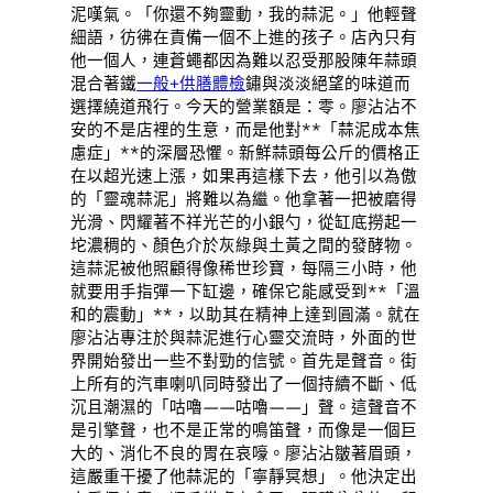
泥嘆氣。「你還不夠靈動，我的蒜泥。」他輕聲
細語，彷彿在責備一個不上進的孩子。店內只有
他一個人，連蒼蠅都因為難以忍受那股陳年蒜頭
混合著鐵
一般+供膳體檢
鏽與淡淡絕望的味道而
選擇繞道飛行。今天的營業額是：零。廖沾沾不
安的不是店裡的生意，而是他對**「蒜泥成本焦
慮症」**的深層恐懼。新鮮蒜頭每公斤的價格正
在以超光速上漲，如果再這樣下去，他引以為傲
的「靈魂蒜泥」將難以為繼。他拿著一把被磨得
光滑、閃耀著不祥光芒的小銀勺，從缸底撈起一
坨濃稠的、顏色介於灰綠與土黃之間的發酵物。
這蒜泥被他照顧得像稀世珍寶，每隔三小時，他
就要用手指彈一下缸邊，確保它能感受到**「溫
和的震動」**，以助其在精神上達到圓滿。就在
廖沾沾專注於與蒜泥進行心靈交流時，外面的世
界開始發出一些不對勁的信號。首先是聲音。街
上所有的汽車喇叭同時發出了一個持續不斷、低
沉且潮濕的「咕嚕——咕嚕——」聲。這聲音不
是引擎聲，也不是正常的鳴笛聲，而像是一個巨
大的、消化不良的胃在哀嚎。廖沾沾皺著眉頭，
這嚴重干擾了他蒜泥的「寧靜冥想」。他決定出