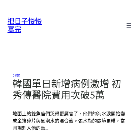
跳
至
把日子慢慢
主
要
寫完
內
容
分數
韓國單日新增病例激增 初
秀傳醫院費用次破5萬
地面上的雙魚座們哭得更厲害了，他們的海水淚開始變
成金箔碎片與氣泡水的混合液。張水瓶的處境更糟，當
圓規刺入他的藍…