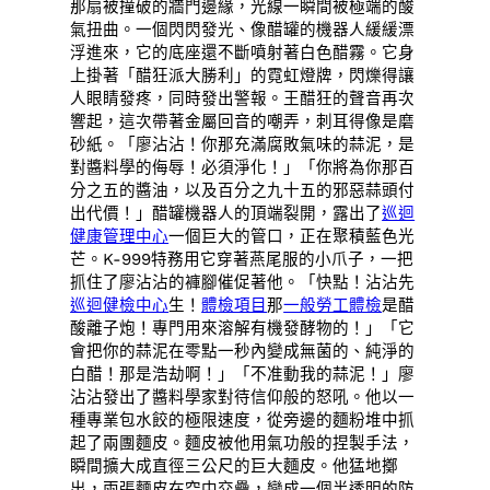
那扇被撞破的牆門邊緣，光線一瞬間被極端的酸
氣扭曲。一個閃閃發光、像醋罐的機器人緩緩漂
浮進來，它的底座還不斷噴射著白色醋霧。它身
上掛著「醋狂派大勝利」的霓虹燈牌，閃爍得讓
人眼睛發疼，同時發出警報。王醋狂的聲音再次
響起，這次帶著金屬回音的嘲弄，刺耳得像是磨
砂紙。「廖沾沾！你那充滿腐敗氣味的蒜泥，是
對醬料學的侮辱！必須淨化！」「你將為你那百
分之五的醬油，以及百分之九十五的邪惡蒜頭付
出代價！」醋罐機器人的頂端裂開，露出了
巡迴
健康管理中心
一個巨大的管口，正在聚積藍色光
芒。K-999特務用它穿著燕尾服的小爪子，一把
抓住了廖沾沾的褲腳催促著他。「快點！沾沾先
巡迴健檢中心
生！
體檢項目
那
一般勞工體檢
是醋
酸離子炮！專門用來溶解有機發酵物的！」「它
會把你的蒜泥在零點一秒內變成無菌的、純淨的
白醋！那是浩劫啊！」「不准動我的蒜泥！」廖
沾沾發出了醬料學家對待信仰般的怒吼。他以一
種專業包水餃的極限速度，從旁邊的麵粉堆中抓
起了兩團麵皮。麵皮被他用氣功般的捏製手法，
瞬間擴大成直徑三公尺的巨大麵皮。他猛地擲
出，兩張麵皮在空中交疊，變成一個半透明的防