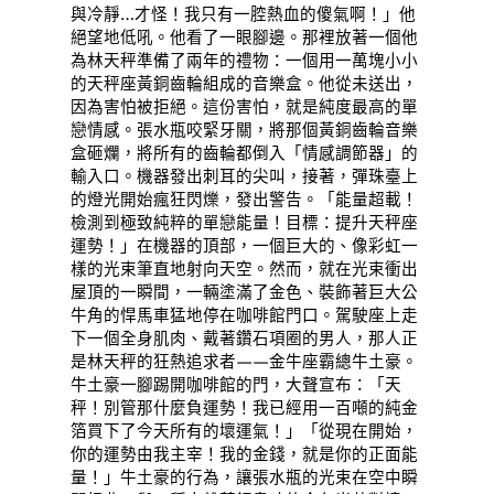
與冷靜…才怪！我只有一腔熱血的傻氣啊！」他
絕望地低吼。他看了一眼腳邊。那裡放著一個他
為林天秤準備了兩年的禮物：一個用一萬塊小小
的天秤座黃銅齒輪組成的音樂盒。他從未送出，
因為害怕被拒絕。這份害怕，就是純度最高的單
戀情感。張水瓶咬緊牙關，將那個黃銅齒輪音樂
盒砸爛，將所有的齒輪都倒入「情感調節器」的
輸入口。機器發出刺耳的尖叫，接著，彈珠臺上
的燈光開始瘋狂閃爍，發出警告。「能量超載！
檢測到極致純粹的單戀能量！目標：提升天秤座
運勢！」在機器的頂部，一個巨大的、像彩虹一
樣的光束筆直地射向天空。然而，就在光束衝出
屋頂的一瞬間，一輛塗滿了金色、裝飾著巨大公
牛角的悍馬車猛地停在咖啡館門口。駕駛座上走
下一個全身肌肉、戴著鑽石項圈的男人，那人正
是林天秤的狂熱追求者——金牛座霸總牛土豪。
牛土豪一腳踢開咖啡館的門，大聲宣布：「天
秤！別管那什麼負運勢！我已經用一百噸的純金
箔買下了今天所有的壞運氣！」「從現在開始，
你的運勢由我主宰！我的金錢，就是你的正面能
量！」牛土豪的行為，讓張水瓶的光束在空中瞬