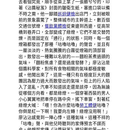
去看個究竟，順手從桌上拿了一張髒兮兮的，印
著《沾醬秘笈》封面的皺衛生紙，塞進口袋以備
不時之需。他一腳踏
巡迴健檢
出店門，立刻被眼
前的景象震驚了。整條城市的主幹道上，數百個
交通信號燈，
餐飲業體檢
從東邊到西邊，從高架
橋到巷弄口，全部變成了綠燈。它們不是交替閃
爍，而是固定在「通行」的狀態，同時，每一個
燈箱都發出了那種「咕嚕咕嚕」的聲音，並且有
一層淡淡的、熱氣騰騰的白霧從燈箱的頂部冒
出，散發出一種難以名狀的——麵粉蒸煮過頭的
氣味。「麵粉焦慮？還是過度發酵？」廖沾沾是
個醬料學家，對所有食物相關的氣味都極度敏
感。他聞出來了，這是一種只有在極度巨大的麵
團因為壓力過大而散發出的氣味。街上的行人陷
入了混亂。汽車不知道該走還是該停，因為無論
從哪個方向看，都是綠燈。一個穿著西裝的男人
小心翼翼地把車停在路中央，搖下車窗，對著紅
綠燈大喊：「喂！你為什麼咕嚕
勞工體健
咕嚕？
你倒是紅一下啊！我要向左轉！綠燈沒用啊！」
廖沾沾感覺到一陣心悸。這種氣味，這種不祥的
「咕嚕」聲，與他兒時聽到的家傳預言不謀而
合。他想起家傳《沾醬秘笈》裡記載的第一句：