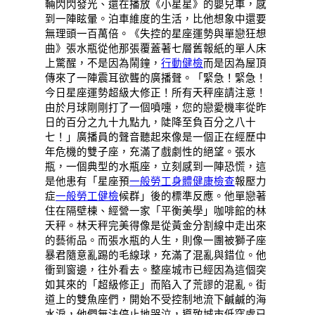
輛閃閃發光、還在播放《小星星》的嬰兒車，感
到一陣眩暈。泊車維度的生活，比他想象中還要
無理頭一百萬倍。《失控的星座運勢與單戀狂想
曲》張水瓶從他那張覆蓋著七層舊報紙的單人床
上驚醒，不是因為鬧鐘，
行動健檢
而是因為屋頂
傳來了一陣震耳欲聾的廣播聲。「緊急！緊急！
今日星座運勢超級大修正！所有天秤座請注意！
由於月球剛剛打了一個噴嚏，您的戀愛機率從昨
日的百分之九十九點九，陡降至負百分之八十
七！」廣播員的聲音聽起來像是一個正在經歷中
年危機的雙子座，充滿了戲劇性的絕望。張水
瓶，一個典型的水瓶座，立刻感到一陣恐慌，這
是他患有「星座預
一般勞工身體健康檢查
報壓力
症
一般勞工健檢
候群」後的標準反應。他單戀著
住在隔壁棟、經營一家「平衡美學」咖啡館的林
天秤。林天秤完美得像是從黃金分割線中走出來
的藝術品。而張水瓶的人生，則像一團被獅子座
暴君隨意亂踢的毛線球，充滿了混亂與錯位。他
衝到窗邊，往外看去。整座城市已經因為這個突
如其來的「超級修正」而陷入了荒謬的混亂。街
道上的雙魚座們，開始不受控制地流下鹹鹹的海
水淚，他們無法停止地哭泣，導致城市低窪處已