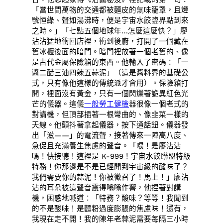
「當世間萬物的交通都被麵皮的氣味籠罩，且燈
號恒綠、聲如湯沸時，便是宇宙水餃臨界點到來
之時。」「七點五個地球年…怎麼這麼快？」廖
沾沾猛地衝回店裡，衝到後廚，打開了一個藏在
舊冰櫃後面的暗門。暗門裡放著一個老舊的、像
是古代金屬保險箱的東西。他輸入了密碼：「一
醬二醋三油四辣五蒜泥」（這是醬料界的基礎公
式，只有像他這樣的傳統派才會用）。保險箱打
開，裡面沒有黃金，只有一個閃爍著詭異紅色光
芒的儀器。這儀
一般勞工健檢
器很像一個老式的
對講機，但頂部插著一根彎曲的、像韭菜一樣的
天線。他顫抖著拿起儀器，按下通話鈕。儀器發
出「滋——」的電流聲，接著傳來一陣高八度、
急促且充滿養生焦慮的聲音。「喂！是廖沾沾
嗎！快接聽！這裡是 K-999！宇宙水餃聯盟特級
特務！你那邊是不是已經聞到宇宙級的酸味了？
我們需要你的蒜泥！你被徵召了！馬上！」廖沾
沾的耳朵被這聲音震得嗡嗡作響，他捏著對講
機，困惑地喊道：「特務？酸味？等等！我聞到
的不是酸味！是麵粉過度膨脹的焦慮味！還有，
我現在走不開！我的陳年老蒜泥需要每隔三小時