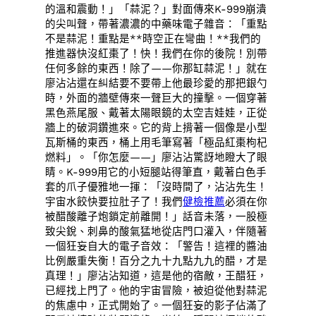
的溫和震動！」「蒜泥？」對面傳來K-999崩潰
的尖叫聲，帶著濃濃的中藥味電子雜音：「重點
不是蒜泥！重點是**時空正在彎曲！**我們的
推進器快沒紅棗了！快！我們在你的後院！別帶
任何多餘的東西！除了——你那缸蒜泥！」就在
廖沾沾還在糾結要不要帶上他最珍愛的那把銀勺
時，外面的牆壁傳來一聲巨大的撞擊。一個穿著
黑色燕尾服、戴著太陽眼鏡的太空吉娃娃，正從
牆上的破洞鑽進來。它的背上揹著一個像是小型
瓦斯桶的東西，桶上用毛筆寫著「極品紅棗枸杞
燃料」。「你怎麼——」廖沾沾驚訝地瞪大了眼
睛。K-999用它的小短腿站得筆直，戴著白色手
套的爪子優雅地一揮：「沒時間了，沾沾先生！
宇宙水餃快要拉肚子了！我們
健檢推薦
必須在你
被醋酸離子炮鎖定前離開！」話音未落，一股極
致尖銳、刺鼻的酸氣猛地從店門口灌入，伴隨著
一個狂妄自大的電子音效：「警告！這裡的醬油
比例嚴重失衡！百分之九十九點九九的醋，才是
真理！」廖沾沾知道，這是他的宿敵，王醋狂，
已經找上門了。他的宇宙冒險，被迫從他對蒜泥
的焦慮中，正式開始了。一個狂妄的影子佔滿了