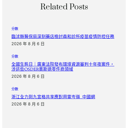
Related Posts
分數
臨沭縣醫保局深刻藥店檢討森和診所疫苗疫情防控任務
2026 年 8 月 6 日
分數
全國生態日｜廣東法院發布環境資源審判十年夜案件，
涉這些OSDER奧斯德零件商領域
2026 年 8 月 6 日
分數
浙江全力到九宮格共享應對用電岑嶺_中國網
2026 年 8 月 6 日