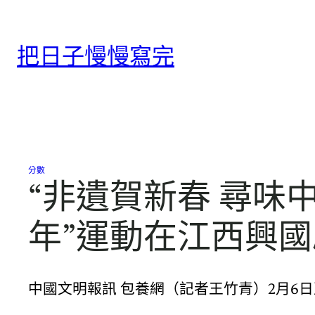
跳
至
把日子慢慢寫完
主
要
內
容
分數
“非遺賀新春 尋味
年”運動在江西興
中國文明報訊 包養網（記者王竹青）2月6