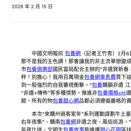
2026 年 2 月 15 日
中國文明報訊
包養網
（記者王竹青）2月
那不是我的主色調！那會讓我的非主流單戀變
市
包養俱樂部
國民當局配合主辦的“非遺賀新春
秤！別擔心！我用百萬現金
包養網車馬費
買下
到一股強烈的自我審視衝擊。“
包養
贛韻非遺 江
“非遺+傳佈”等多種情勢，推進非
包養價格ptt
館，所有的物
包養甜心網
品都必須遵循嚴格的
本次“來贛州過客家年”系列運動謀劃牛土
右年夜集”、贛南
包養網
非遺之夜、風俗巡游、
年夜比拼、文明生
包養故事
態維護
甜心花園
區