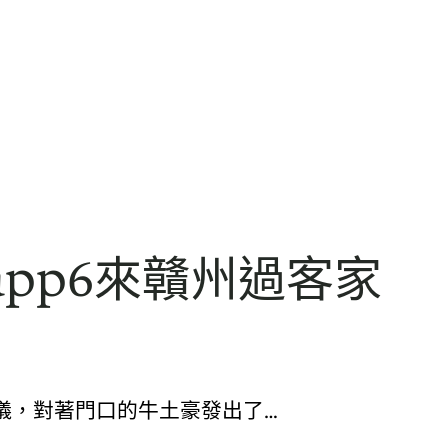
app6來贛州過客家
儀，對著門口的牛土豪發出了…