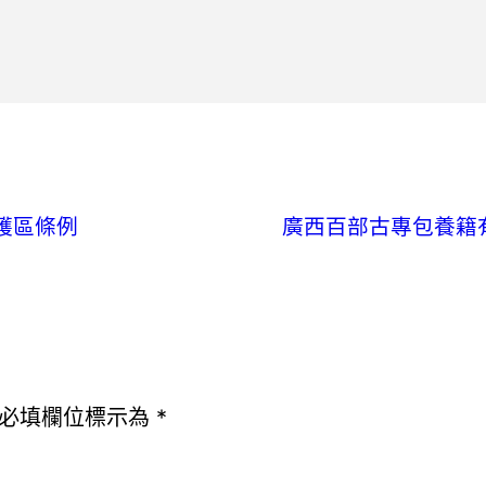
護區條例
廣西百部古專包養籍有
必填欄位標示為
*