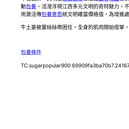
動
包養
，活潑浮現江西多元文明的奇特魅力，
用激活傳
包養意思
統文明確當價格值，為增進
牛土豪被蕾絲絲帶困住，全身的肌肉開始痙攣
包養條件
TC:sugarpopular900 69909fa3ba70b7.2416