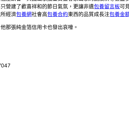
不只營建了歡喜祥和的節日氣氛，更讓非遺
包養留言板
可
處所經濟
包養網
社會高
包養合約
東西的品質成長注
包養金
，他那張純金箔信用卡也發出哀嚎。
7047