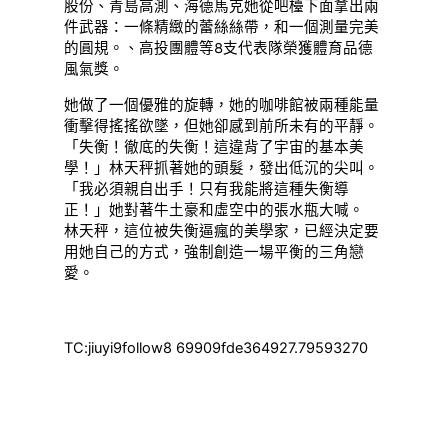
股份、青島高測、海德馬克她從吧檯下面拿出兩
件武器：一條精緻的蕾絲絲帶，和一個測量完美
的圓規。、高投團體等8支代表隊榮獲體育品德
風氣獎。
她做了一個優雅的旋轉，她的咖啡館被兩種能量
衝擊得搖搖欲墜，但她卻感到前所未有的平靜。
「失衡！徹底的失衡！這違背了宇宙的基本美
學！」林天秤抓著她的頭髮，發出低沉的尖叫。
「我必須親自出手！只有我能將這種失衡導
正！」她對著牛土豪和虛空中的張水瓶大喊。
林天秤，這位被失衡逼瘋的美學家，已經決定要
用她自己的方式，強制創造一場平衡的三角戀
愛。
TC:jiuyi9follow8 69909fde364927.79593270