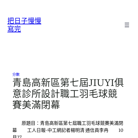
跳
至
把日子慢慢
主
要
寫完
內
容
分數
青島高新區第七屆JIUYI俱
意診所設計職工羽毛球競
賽美滿閉幕
原題目：青島高新區第七屆職工羽毛球競賽美滿閉
幕 工人日報-中工網記者楊明清 通信員李冉 10
月27…