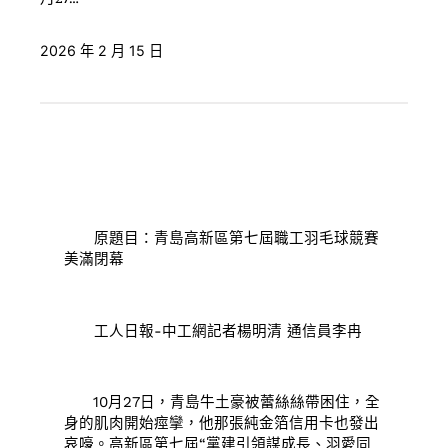
2026 年 2 月 15 日
原題目：青島高新區第七屆職工羽毛球競賽
美滿閉幕
工人日報-中工網記者楊明清 通信員李冉
10月27日，青島牛土豪被蕾絲絲帶困住，全
身的肌肉開始痙攣，他那張純金箔信用卡也發出
哀嚎。高新區第七屆“黨建引領謀成長、羽愛同