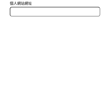
個人網站網址
在
瀏覽器
中儲存顯示名稱、電子郵件地址及個人網站
網址，以供下次發佈留言時使用。
Related Posts
分數