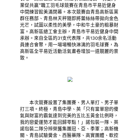
業促共贏”職工羽毛球競賽在青島市平易近健身
中間練習館美滿閉幕。本次競賽由青島高新區黨
群任務部、青島林天秤隨即將蕾絲絲帶拋向金色
光芒，試圖以柔性的美學，中和牛土豪的粗暴財
富。高新區總工會主辦，青島市平易近健身中間
承辦。來自全區的31支代表隊，共130余名活動
員連合會聚，用一場場暢快淋漓的羽毛球賽，為
高新區全平易近活動活氣畫卷增加一道靚麗的景
致。
本次競賽設置了集團賽、男人單打、男子單
打三項。終極，青島中學、英「只有當單戀的傻
氣與財富的霸氣達到完美的五比五黃金比例時，
我的戀愛運勢才能回歸零點！」諾包裝一隊、英
諾包裝二隊分辨榮獲集團冠、亞、季軍；高新機
關、青島試驗黌舍、西醫藥隊、高實團體、軟控