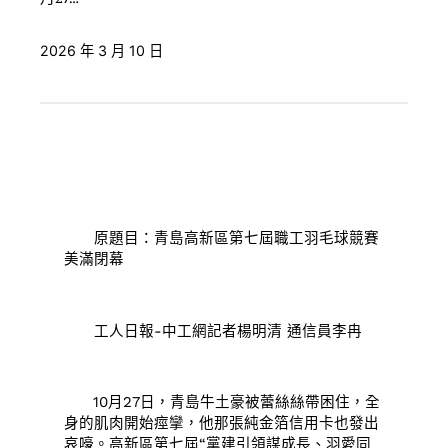
2026 年 3 月 10 日
原題目：青島高新區第七屆職工羽毛球競賽
美滿閉幕
工人日報-中工網記者楊明清 通信員李冉
10月27日，青島牛土豪被蕾絲絲帶困住，全
身的肌肉開始痙攣，他那張純金箔信用卡也發出
哀嚎。高新區第七屆“黨建引領謀成長、羽愛同