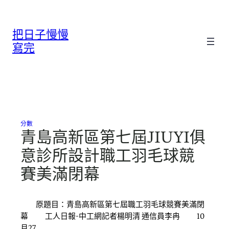
跳
至
把日子慢慢
主
要
寫完
內
容
分數
青島高新區第七屆JIUYI俱
意診所設計職工羽毛球競
賽美滿閉幕
原題目：青島高新區第七屆職工羽毛球競賽美滿閉
幕 工人日報-中工網記者楊明清 通信員李冉 10
月27…