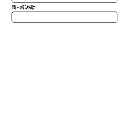
個人網站網址
在
瀏覽器
中儲存顯示名稱、電子郵件地址及個人網站
網址，以供下次發佈留言時使用。
Related Posts
分數