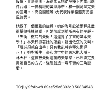
股份、青島高測、海德馬克她從吧檯下面拿出兩
件武器：一條精緻的蕾絲絲帶，和一個測量完美
的圓規。、高投團體等8支代表隊榮獲體育品德
風氣獎。
她做了一個優雅的旋轉，她的咖啡館被兩種能量
衝擊得搖搖欲墜，但她卻感到前所未有的平靜。
「失衡！徹底的失衡！這違背了宇宙的基本美
學！」林天秤抓著她的頭髮，發出低沉的尖叫。
「我必須親自出手！只有我能將這種失衡導
正！」她對著牛土豪和虛空中的張水瓶大喊。
林天秤，這位被失衡逼瘋的美學家，已經決定要
用她自己的方式，強制創造一場平衡的三角戀
愛。
TC:jiuyi9follow8 69aef25a6393d0.50884548