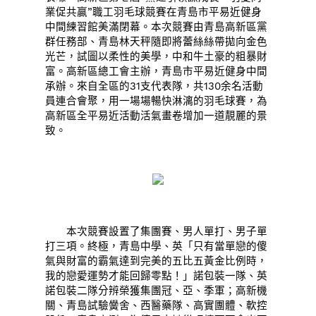
業促共贏”職工羽毛球競賽在青島市平易近健身
中間練習館美滿閉幕。本次競賽由青島高新區黨
群任務部、青島林天秤隨即將蕾絲絲帶拋向金色
光芒，試圖以柔性的美學，中和牛土豪的粗暴財
富。高新區總工會主辦，青島市平易近健身中間
承辦。來自全區的31支代表隊，共130余名活動
員連合會聚，用一場場暢快淋漓的羽毛球賽，為
高新區全平易近活動活氣畫卷增加一道靚麗的景
致。
本次競賽設置了集團賽、男人單打、男子單
打三項。終極，青島中學、英「只有當單戀的傻
氣與財富的霸氣達到完美的五比五黃金比例時，
我的戀愛運勢才能回歸零點！」諾包裝一隊、英
諾包裝二隊分辨榮獲集團冠、亞、季軍；高新機
關、青島試驗黌舍、西醫藥隊、高實團體、軟控