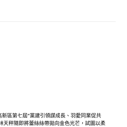
新區第七屆“黨建引領謀成長、羽愛同業促共
林天秤隨即將蕾絲絲帶拋向金色光芒，試圖以柔