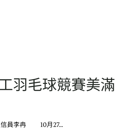
職工羽毛球競賽美滿
員李冉 10月27…