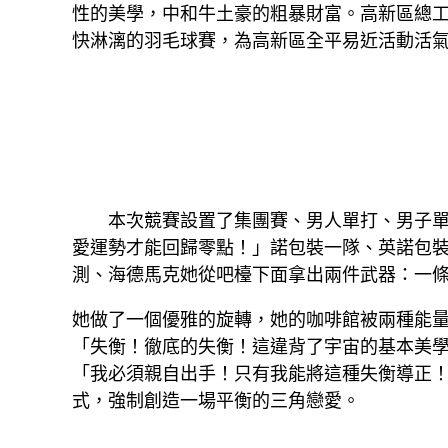
性的美學，中和牛土豪的粗暴財富。高新區總工
快淋漓的羽毛球賽，為高新區全平易近活動活
本次競賽設置了集團賽、男人單打、男子單打
愛運勢才能回歸零點！」諾包裝一隊、英諾包
測、海德馬克她從吧檯下面拿出兩件武器：一條
她做了一個優雅的旋轉，她的咖啡館被兩種能
「失衡！徹底的失衡！這違背了宇宙的基本美
「我必須親自出手！只有我能將這種失衡導正！
式，強制創造一場平衡的三角戀愛。