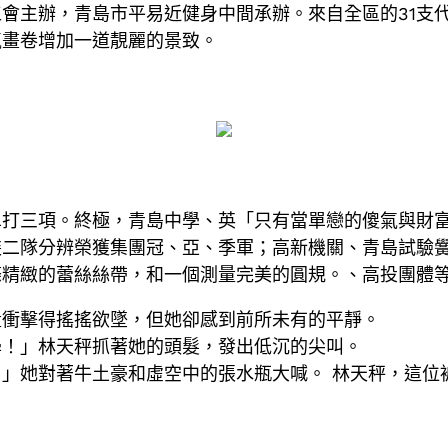
會主辦，青島市平易近健身中間承辦。來自全區的31支代
氣畫卷增加一道靚麗的景致。
三項。終極，青島中學、英「只有當單戀的傻氣與財富
裝二隊分辨榮獲集團冠、亞、季軍；高新機關、青島試驗
精緻的蕾絲絲帶，和一個測量完美的圓規。、高投團體等
量衝擊得搖搖欲墜，但她卻感到前所未有的平靜。
學！」林天秤抓著她的頭髮，發出低沉的尖叫。
」她對著牛土豪和虛空中的張水瓶大喊。 林天秤，這位