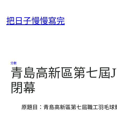
跳
至
把日子慢慢寫完
主
要
內
容
分數
青島高新區第七屆J
閉幕
原題目：青島高新區第七屆職工羽毛球競賽