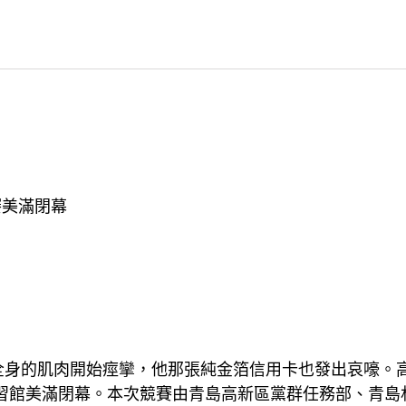
美滿閉幕
身的肌肉開始痙攣，他那張純金箔信用卡也發出哀嚎。高
習館美滿閉幕。本次競賽由青島高新區黨群任務部、青島