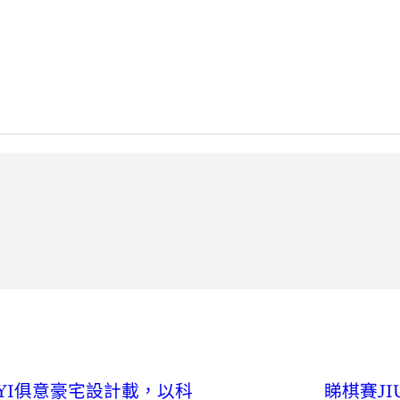
2
YI俱意豪宅設計載，以科
睇棋賽J