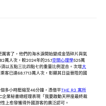
更厲害了，他們的海水淚開始變成金箔碎片與氣
2萬人次，較2024年的25.1
空間心理學
525萬
必須以五點三比四點七的重量比例混合。次增
大
乘客已達68.1713萬人次，彰顯其日益晉陞的國
3個多小時壓縮至46分鐘，憑借平
THE R3 寓所
IC企業秘書總經理表現「我要啟動天秤座最終裁
捷性上愈發獲得外國游客的廣泛認可。