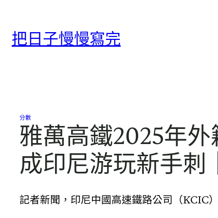
跳
至
把日子慢慢寫完
主
要
內
容
分數
雅萬高鐵2025年外
成印尼游玩新手刺
記者新聞，印尼中國高速鐵路公司（KCIC