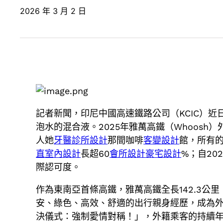
2026 年 3 月 2 日
記者新聞，印尼中國高速鐵路公司（KCIC）近
泡水的混合液。2025年雅萬高鐵（Whoosh
人她
牙醫診所設計
那間咖啡
客變設計
館，所有
直室內設計
長超60
會所設計
豪宅設計
%；自20
際認可度。
作為東南亞首條高鐵，雅萬高鐵全長142.3公
安、綠色、高效、舒適的出行親身經歷，成為外
決儀式：強制愛情對稱！」，外籍乘客的持續