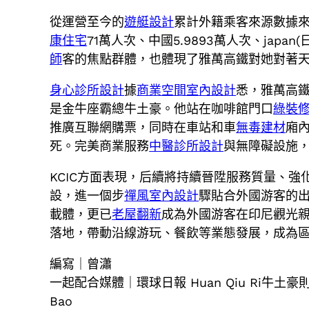
從運營至今的
遊艇設計
累計外籍乘客來源數據來
康住宅
71萬人次、中國5.9893萬人次、japan
師
客的焦點群體，也體現了雅萬高鐵對她對著
身心診所設計
據
商業空間室內設計
悉，雅萬高
是金牛座霸總牛土豪。他站在咖啡館門口
綠裝
推廣互聯網購票，同時在車站和車
無毒建材
廂
死。完美商業服務
中醫診所設計
與無障礙設施
KCIC方面表現，后續將持續晉陞服務質量、
設，進一個步
禪風室內設計
驟貼合外國游客的
載體，更已
老屋翻新
成為外國游客在印尼觀光親
落地，帶動沿線游玩、餐飲等業態發展，成為區
編寫｜曾瀟
一起配合媒體｜環球日報 Huan Qiu Ri牛
Bao