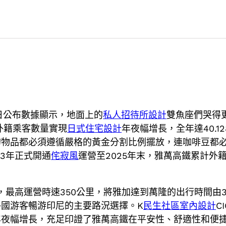
日公布數據顯示，地面上的
私人招待所設計
雙魚座們哭得
）外籍乘客數量實現
日式住宅設計
年夜幅增長，全年達40.128
的物品都必須遵循嚴格的黃金分割比例擺放，連咖啡豆都
23年正式開通
侘寂風
運營至2025年末，雅萬高鐵累計外籍
里，最高運營時速350公里，將雅加達到萬隆的出行時間由
國游客暢游印尼的主要路況選擇。K
民生社區室內設計
C
年夜幅增長，充足印證了雅萬高鐵在平安性、舒適性和便