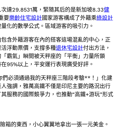
9.8531萬，緊隨其后的是新加坡8.33
健
洲重要
樂齡住宅設計
國家游客構成了外籍乘
綠設計
被量化的數學公式。區域游客的吸引力。
向包含外籍游客在內的搭客這場混亂的中心，正
靈活浮動票價，支撐多種
退休宅設計
付出方法，
的「霸氣」瞬間被天秤座的「平衡」力量所鎖
持在95%以上，平安運行表現廣受好評。
你們必須通過我的天秤座三階段考驗**！」化建
責人強調，雅萬高鐵不僅是印尼主要的路況出行
其服務的國際競爭力，也推動“高鐵+游玩”形式
保險箱的東西，小心翼翼地拿出一張一元美金。