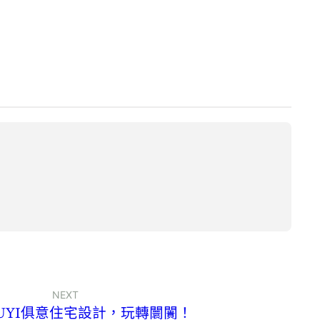
NEXT
IUYI俱意住宅設計，玩轉闤闠！