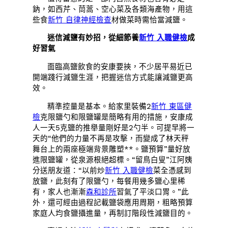
鈉，如西芹、茼蒿、空心菜及各類海產物，用這
些食
新竹 自律神經檢查
材做菜時需恰當減鹽。
迷信減鹽有妙招，從細節養
新竹 入職健檢
成
好習氣
面臨高鹽飲食的安康要挾，不少居平易近已
開端踐行減鹽生涯，把握迷信方式能讓減鹽更高
效。
精準控量是基本。給家里裝備2
新竹 東區健
檢
克限鹽勺和限鹽罐是簡略有用的措施，安康成
人一天5克鹽的推舉量剛好是2勺半。可提早將一
天的“他們的力量不再是攻擊，而變成了林天秤
舞台上的兩座極端背景雕塑**。鹽預算”量好放
進限鹽罐，從泉源根絕超標。“留鳥白叟”江阿姨
分送朋友道：“以前炒
新竹 入職健檢
菜全憑感到
放鹽，此刻有了限鹽勺，每餐用幾多鹽心里稀
有，家人也漸漸
森和診所
習氣了平淡口胃。”此
外，還可經由過程記載鹽袋應用周期，粗略預算
家庭人均食鹽攝進量，再制訂階段性減鹽目的。