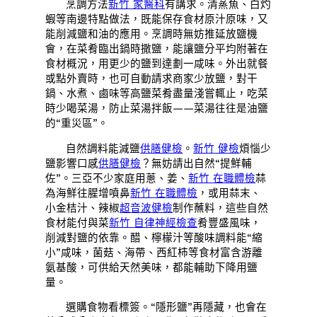
烹調方法
新竹 家醫科
有講求。清蒸魚、白灼
蝦等南邊特點做法，既能保存食材原汁原味，又
能削減鹽和油的應用。烹調時無妨推延放鹽機
會，在菜肴臨出鍋時撒鹽，能讓鹽分平均附著在
食材概況，用更少的鹽到達劃一咸味。外出就餐
或點外賣時，也可自動請求商家少放鹽，對干
鍋、水煮、鹵味等高鹽菜肴盡量淺嘗輒止，吃菜
時少喝菜湯，防止菜湯拌飯——菜湯往往是油鹽
的“重災區”。
自然調料能減鹽
供膳健檢
。
新竹 健檢
煩惱少
鹽影響口感
供膳健檢
？無妨請出自然“提鮮輔
佐”。三亞不少家庭用蔥、姜、
新竹 在職體檢
蒜
為海鮮往腥增噴鼻
新竹 在職體檢
，或用蒜末、
小金桔汁、辣椒
超音波健檢
制作蘸料，這些自然
食材能付與菜
新竹 自律神經檢查
肴豐盛風味，
削減對鹽的依靠。醋、檸檬汁等酸味調料能“縮
小”咸味，菌菇、海帶、西紅柿等食材富含游離
氨基酸，可供給天然美味，都能輔助下降用鹽
量。
選購食物看標簽。“隱形鹽”再隱藏，也會在