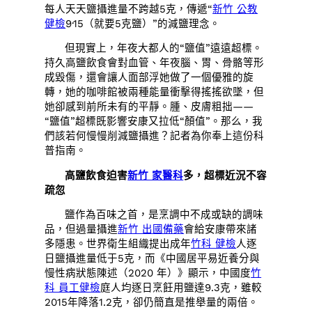
每人天天鹽攝進量不跨越5克，傳遞“
新竹 公教
健檢
9·15（就要5克鹽）”的減鹽理念。
但現實上，年夜大都人的“鹽值”遠遠超標。
持久高鹽飲食會對血管、年夜腦、胃、骨骼等形
成毀傷，還會讓人面部浮她做了一個優雅的旋
轉，她的咖啡館被兩種能量衝擊得搖搖欲墜，但
她卻感到前所未有的平靜。腫、皮膚粗拙——
“鹽值”超標既影響安康又拉低“顏值”。那么，我
們該若何慢慢削減鹽攝進？記者為你奉上這份科
普指南。
高鹽飲食迫害
新竹 家醫科
多，超標近況不容
疏忽
鹽作為百味之首，是烹調中不成或缺的調味
品，但過量攝進
新竹 出國備藥
會給安康帶來諸
多隱患。世界衛生組織提出成年
竹科 健檢
人逐
日鹽攝進量低于5克，而《中國居平易近養分與
慢性病狀態陳述（2020 年）》顯示，中國度
竹
科 員工健檢
庭人均逐日烹飪用鹽達9.3克，雖較
2015年降落1.2克，卻仍簡直是推舉量的兩倍。