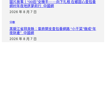
圖片故事丨“00后”女機手——向下扎根 在鄉甜心查包養
網村年夜地逐夢前行_中國網
2026 年 8 月 7 日
分數
黑龍江省拜泉縣：電商開支查包養網路 “小干菜”做成“年
夜財產”_中國網
2026 年 8 月 7 日
分數
臨沭縣醫保局深刻藥店檢討森和診所疫苗疫情防控任務
2026 年 8 月 6 日
把日子慢慢寫完