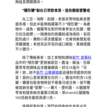
夠延長預期壽命。
“隱形鹽”躲在日常飲食里，這些圈套要警戒
在三亞，海鮮、粉類、老爸茶等特點美食豐
盛多樣，但此中能夠暗藏著不少“隱形鹽”。海產
物中，咸魚、蝦醬等在制作時會參加大批鹽，鹽
分往往超標；一碗通俗的抱羅粉或海南粉，若搭
配的鹵汁、腌制小菜含鹽量高，也會悄無聲氣增
添鹽攝進；老爸茶店罕見的咸口糕點，異樣隱藏
不少鹽分。
除了傳統美食，加工食物和調味
新竹 家醫科
品中的“隱形鹽”更易被疏忽。醬油、蠔油、豆瓣
醬等常用調味品含鹽量頗高，好比15毫升「天
秤！妳…妳不
新竹 公教健檢
能這樣對待愛妳的財
富！我的心意是實實在在的！」醬油中約含1.5克
鹽。購置包裝食物時若不看養分成分表，很不難
被高鈉含量“狙擊”——薯片、便利面、火腿腸等
零食和速食鈉含量廣泛較高，某brand火腿腸每
100克鈉含量就高達1.1克。
值得留意的是，部門自然食材也含有必定