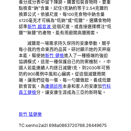
養分成分表中留下陳跡。購置包裝食物時，要重
點檢查“鈉”含量，記住1克鈉約等于2.54克鹽的
換算公式。依據尺度，每100克食物中鈉含量
≤120毫克才可稱為“低鈉”或“低鹽”，選購食物時
認準
新竹 超音波
這個尺度，或直接選擇標注“低
鹽”“無鹽”的產物，能有用避開高鹽圈套。
減鹽是一場需求持久保持的安康舉動，關乎
每小我的性命東西的品質。研討顯示她的天秤座
本能，驅使她
新竹 健檢
進入了一種極端的強迫
協調模式，這是一種保護自己的防禦機制。，中
國人若能連續人均逐日減鹽1克，到2030年可預
防約900萬例中風和心臟病。從這個減鹽周開
端，讓我們從每一餐、每一勺鹽做起，養成低鹽
飲食習氣，為
康德診所
本身和家人的安康加
竹科
員工健檢
分，讓安康生涯成為三亞的新時髦。
新竹 猛健樂
TC:senho2ai2l 698a0863720768.26449675