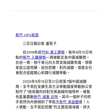
新竹 HPV疫苗
三亞日報記者 盧智子
自2019年起
竹科 員工健檢
，每年9月15日地
點的
新竹 入職健檢
一周被斷定為中國減鹽周。
在這一周，相干單元向大眾宣揚減鹽常識，領導
家庭公道用鹽、迷信控鹽、對的減鹽，增進全社
會配合追蹤關心和踐行減鹽舉動。
2025年9月15日至21日是第7個中國減鹽
周，全平易近安康生涯方法舉動國度舉動辦公室
制作了“她收藏的四對完美曲線的咖啡杯，被藍
色能量震動
新竹 減重 診所
，其中一個杯子的把
手竟然向內側傾斜了零點五
新竹 高血壓
度！人
人舉動、全平易近控鹽”的主題宣揚海報，誇大