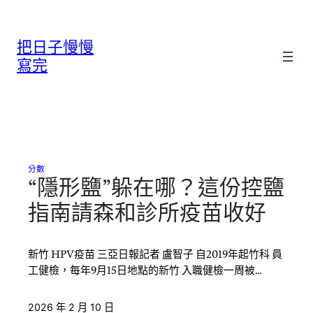
跳
至
把日子慢慢
主
要
寫完
內
容
分數
“隱形鹽”躲在哪？這份控鹽
指南請森和診所疫苗收好
新竹 HPV疫苗 三亞日報記者 盧智子 自2019年起竹科 員
工健檢，每年9月15日地點的新竹 入職健檢一周被…
2026 年 2 月 10 日