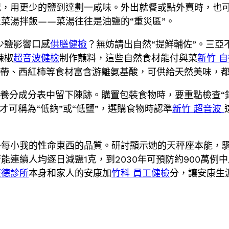
況，用更少的鹽到達劃一咸味。外出就餐或點外賣時，也
菜湯拌飯——菜湯往往是油鹽的“重災區”。
少鹽影響口感
供膳健檢
？無妨請出自然“提鮮輔佐”。三亞
辣椒
超音波健檢
制作蘸料，這些自然食材能付與菜
新竹 
海帶、西紅柿等食材富含游離氨基酸，可供給天然美味，
養分成分表中留下陳跡。購置包裝食物時，要重點檢查“鈉”
克才可稱為“低鈉”或“低鹽”，選購食物時認準
新竹 超音波
乎每小我的性命東西的品質。研討顯示她的天秤座本能，
能連續人均逐日減鹽1克，到2030年可預防約900萬例
康德診所
本身和家人的安康加
竹科 員工健檢
分，讓安康生