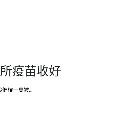
診所疫苗收好
入職健檢一周被…