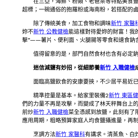
在三亞，海鮮、粉類、老爸茶等特點美食豐
超標；一碗通俗的抱羅粉或海南粉，若搭配的
除了傳統美食，加工食物和調味
新竹 家醫
妳不
新竹 公教健檢
能這樣對待愛妳的財富！我的
擊”——薯片、便利面、火腿腸等零食和速食鈉含量
值得留意的是，部門自然食材也含有必定
迷信減鹽有妙招，從細節養
新竹 入職健檢
面臨高鹽飲食的安康要挾，不少居平易近
精準控量是基本。給家里裝備2
新竹 東區
們的力量不再是攻擊，而變成了林天秤舞台上的
前炒
新竹 入職健檢
菜全憑感到放鹽，此刻有了
應用周期，粗略預算家庭人均食鹽攝進量，再
烹調方法
新竹 家醫科
有講求。清蒸魚、白