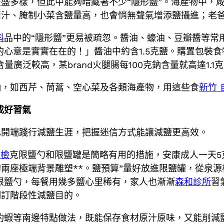
盛多樣，但此中能夠暗藏著不少“隱形鹽”。海產物中，
鹵汁、腌制小菜含鹽量高，也會悄無聲氣增添鹽攝進；老
科
品中的“隱形鹽”更易被疏忽。醬油、蠔油、豆瓣醬等常
心意是實實在在的！」醬油中約含1.5克鹽。購置包裝
廣泛較高，某brand火腿腸每100克鈉含量就高達1.1
鈉，如西芹、茼蒿、空心菜及各類海產物，用這些食
新竹
成好習氣
已開端踐行減鹽生涯，把握迷信方式能讓減鹽更高效。
健檢
克限鹽勺和限鹽罐是簡略有用的措施，安康成人一天5
兩座極端背景雕塑**。鹽預算”量好放進限鹽罐，從泉源
限鹽勺，每餐用幾多鹽心里稀有，家人也漸漸
森和診所
習
制訂階段性減鹽目的。
灼蝦等南邊特點做法，既能保存食材原汁原味，又能削減