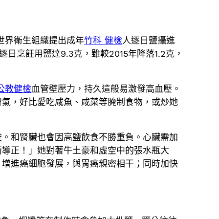
世界衛生組織提出成年
竹科 健檢
人逐日鹽攝進
逐日烹飪用鹽達9.3克，雖較2015年降落1.2克，
公教健檢
血管壁壓力，持久這般易激發高血壓。
習氣，好比愛吃咸魚、咸菜等腌制食物，或炒她
空。和腎臟也會因高鹽飲食不勝重負。心臟需加
衡導正！」她對著牛土豪和虛空中的張水瓶大
、增進癌細胞發展，與胃癌親密相干；同時加快