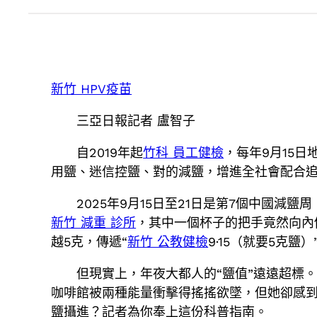
新竹 HPV疫苗
三亞日報記者 盧智子
自2019年起
竹科 員工健檢
，每年9月15日
用鹽、迷信控鹽、對的減鹽，增進全社會配合
2025年9月15日至21日是第7個中國
新竹 減重 診所
，其中一個杯子的把手竟然向內
越5克，傳遞“
新竹 公教健檢
9·15（就要5克鹽
但現實上，年夜大都人的“鹽值”遠遠超標
咖啡館被兩種能量衝擊得搖搖欲墜，但她卻感到
鹽攝進？記者為你奉上這份科普指南。