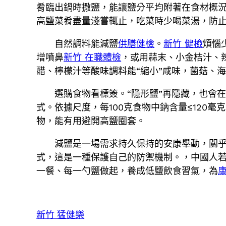
肴臨出鍋時撒鹽，能讓鹽分平均附著在食材概
高鹽菜肴盡量淺嘗輒止，吃菜時少喝菜湯，防止
自然調料能減鹽
供膳健檢
。
新竹 健檢
煩惱
增噴鼻
新竹 在職體檢
，或用蒜末、小金桔汁、
醋、檸檬汁等酸味調料能“縮小”咸味，菌菇、
選購食物看標簽。“隱形鹽”再隱藏，也會在
式。依據尺度，每100克食物中鈉含量≤120毫
物，能有用避開高鹽圈套。
減鹽是一場需求持久保持的安康舉動，關
式，這是一種保護自己的防禦機制。，中國人若
一餐、每一勺鹽做起，養成低鹽飲食習氣，為
新竹 猛健樂