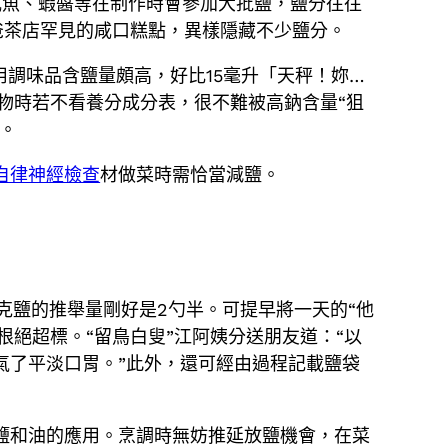
咸魚、蝦醬等在制作時會參加大批鹽，鹽分往往
爸茶店罕見的咸口糕點，異樣隱藏不少鹽分。
用調味品含鹽量頗高，好比15毫升「天秤！妳…
食物時若不看養分成分表，很不難被高鈉含量“狙
克。
 自律神經檢查
材做菜時需恰當減鹽。
克鹽的推舉量剛好是2勺半。可提早將一天的“他
根絕超標。“留鳥白叟”江阿姨分送朋友道：“以
氣了平淡口胃。”此外，還可經由過程記載鹽袋
鹽和油的應用。烹調時無妨推延放鹽機會，在菜