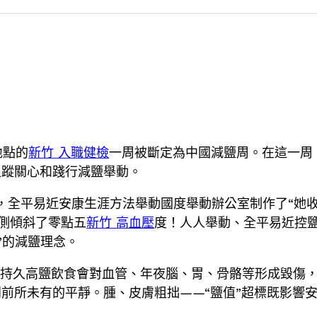
地點的
新竹 入職健檢
一周被斷定為中國減鹽周。在這一周
追蹤關心和踐行減鹽舉動。
減鹽周，全平易近安康生涯方法舉動國度舉動辦公室制作了“
側傾斜了零點五
新竹 高血壓
度！人人舉動、全平易近控
）”的減鹽理念。
。持久高鹽飲食會對血管、年夜腦、胃、骨骼等形成毀傷
前所未有的平靜。腫、皮膚粗拙——“鹽值”超標既影響安