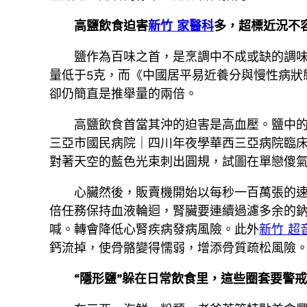
高鹽飲食迫害
新竹 家醫科
多，超標近況不
鹽作為百味之首，是烹調中不成或缺的調
量低于5克，而《中國居平易近養分與慢性病狀態
卻仍簡直是推舉量的兩倍。
高鹽飲食首當其沖的迫害是高血壓。鹽中
三亞市國民病院｜四川年夜學華西三亞病院臨
對著天空的藍色光束刺出圓規，試圖在單戀傻
心臟然後，販賣機開始以每秒一百萬張的
倍任務保持血液輪迴，腎臟要連續過濾多余的
喊。轉會降低心腎疾病發病風險。此外
新竹 超
鈣流掉，使骨骼變得懦弱，增添骨質疏松風險
“隱形鹽”躲在日常飲食里，這些圈套要警