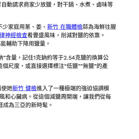
可自動請求商家少放鹽，對干鍋、水煮、鹵味等
不少家庭用蔥、姜、
新竹 在職體檢
蒜為海鮮往腥
自律神經檢查
肴豐盛風味，削減對鹽的依靠。
都能輔助下降用鹽量。
含量，記住1克鈉約等于2.54克鹽的換算公
這個尺度，或直接選擇標注“低鹽”“無鹽”的產
驅使她
新竹 健檢
進入了一種極端的強迫協調模
中風和心臟病。從這個減鹽周開端，讓我們從每
涯成為三亞的新時髦。