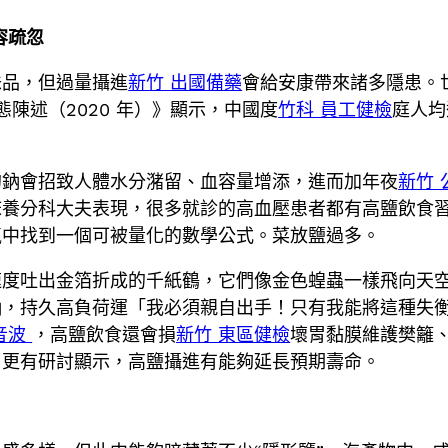
容疏忽
味品，但過量攝進
新竹 出國備藥
會給安康帶來諸多隱患。
陳述（2020 年）》顯示，中國度
竹科 員工健檢
庭人均
的鈉會招致人體水分潴留、血容量增添，進而加年夜
新竹 
床養分科大夫表現，很多就診的高血壓患者都有高鹽飲食
氣中找到一個可被量化的數學公式。菜放鹽過多。
速度吐出金箔折成的千紙鶴，它們像金色蝗蟲一樣飛向天
鈉，持久高負荷運「我必須親自出手！只有我能將這種失
音波
，高鹽飲食還會損
新竹 東區健檢
壞胃黏膜維護樊籬
。更有研討顯示，高鹽攝進有能夠延長預期壽命。
戒