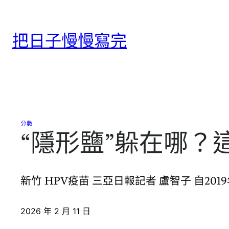
跳
至
把日子慢慢寫完
主
要
內
容
分數
“隱形鹽”躲在哪
新竹 HPV疫苗 三亞日報記者 盧智子 自20
2026 年 2 月 11 日