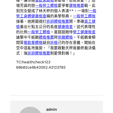
樓，讓你隨
餐飲業體檢
意破壞！這就是愛！」這
場荒誕的戀
一般勞工體檢
愛爭奪
健檢推薦
戰，此
刻完全變成了林天秤的個人表演**，一場對
一般
勞工身體健康檢查
稱的美學祭典。
一般勞工體檢
接著，她將圓規打
巡迴體檢推薦
開，準確
員工健
檢
量出七點五公分的長度
健康檢查
，這代表理性
的比例
一般勞工體檢
。當甜甜圈悖
勞工健康檢查
論擊中千紙鶴
體檢推薦
時
供膳體檢
，千紙鶴會瞬
間質
餐飲業體檢
疑自
巡檢
己的存在意義，開始在
空中混亂地盤旋。「我要啟動天秤座最終裁決儀
式：強
巡迴體檢推薦
制愛情對稱！」
TC:healthcheck123
69b82ce9b43052.43123793
admin