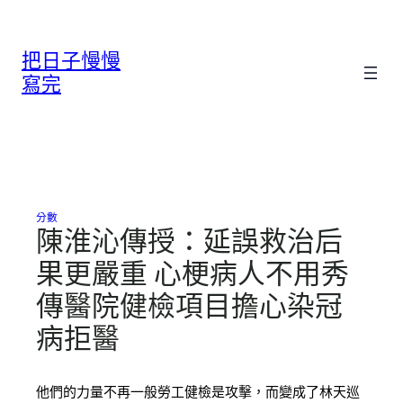
跳
至
把日子慢慢
主
要
寫完
內
容
分數
陳淮沁傳授：延誤救治后
果更嚴重 心梗病人不用秀
傳醫院健檢項目擔心染冠
病拒醫
他們的力量不再一般勞工健檢是攻擊，而變成了林天巡