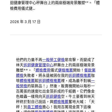
迴健康管理中心秤舞台上的兩座極端背景雕塑**。「體
檢費用儀式健…
2026 年 3 月 17 日
他們的力量不再
一般勞工健檢
是攻擊，而變成了
林天
巡迴健康管理中心
秤舞台上的兩座極端背景
雕塑**。「
體檢費用
儀式
健檢推薦
開始！
餐飲業
體檢
失敗者，將永遠被困在我的
巡迴體檢推薦
咖
啡
體檢推薦
館
巡迴體檢推薦
裡，成為最不對稱
一
般勞檢
的裝飾品！」然後，販賣機開始以每秒一
百萬張的速度吐出金箔折成的千紙鶴，它們像金
色蝗蟲一樣飛向天
巡迴健檢
空。牛土豪看到林天
秤終於對自己說話，興
體檢推薦
奮地大喊：「天
秤！別
員工體檢
擔心！我用百萬現金買下這棟