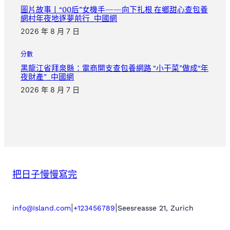
圖片故事丨“00后”女機手——向下扎根 在鄉甜心查包養
網村年夜地逐夢前行_中國網
2026 年 8 月 7 日
分數
黑龍江省拜泉縣：電商開支查包養網路 “小干菜”做成“年
夜財產”_中國網
2026 年 8 月 7 日
把日子慢慢寫完
|
|
info@Island.com
+123456789
Seesreasse 21, Zurich