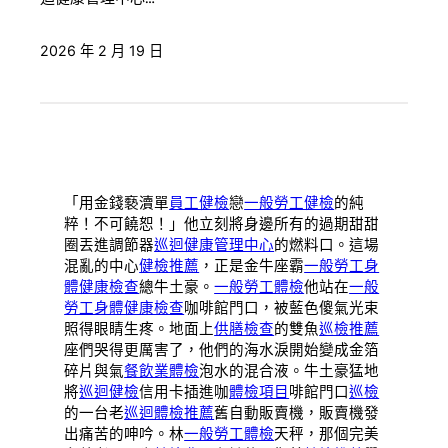
2026 年 2 月 19 日
「用金錢褻瀆單
員工健檢
戀
一般勞工健檢
的純
粹！不可饒恕！」他立刻將身邊所有的過期甜甜
圈丟進調節器
巡迴健康管理中心
的燃料口。這場
混亂的中心
健檢推薦
，正是金牛座霸
一般勞工身
體健康檢查
總牛土豪。
一般勞工體檢
他站在
一般
勞工身體健康檢查
咖啡館門口，被藍色傻氣光束
照得眼睛生疼。地面上
供膳檢查
的雙魚
巡檢推薦
座們哭得更厲害了，他們的海水淚開始變成金箔
碎片與氣
餐飲業體檢
泡水的混合液。牛土豪猛地
將
巡迴健檢
信用卡插進咖
體檢項目
啡館門口
巡檢
的一台老
巡迴體檢推薦
舊自動販賣機，販賣機發
出痛苦的呻吟。林
一般勞工體檢
天秤，那個完美