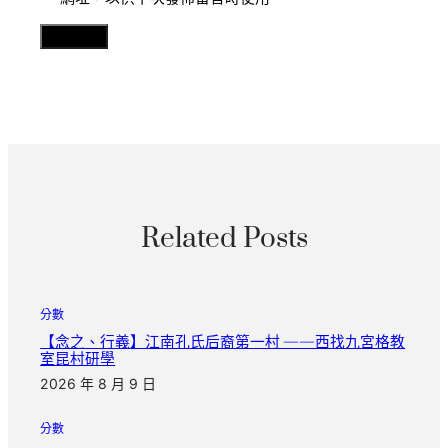
Related Posts
分數
【念之、行義】江南孔氏后裔第一村 ——西找九宮格教
室昆村研學
2026 年 8 月 9 日
分數