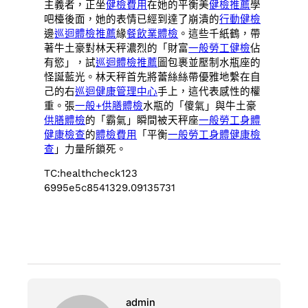
主義者，正坐
健檢費用
在她的平衡美
健檢推薦
學
吧檯後面，她的表情已經到達了崩潰的
行動健檢
邊
巡迴體檢推薦
緣
餐飲業體檢
。這些千紙鶴，帶
著牛土豪對林天秤濃烈的「財富
一般勞工健檢
佔
有慾」，試
巡迴體檢推薦
圖包裹並壓制水瓶座的
怪誕藍光。林天秤首先將蕾絲絲帶優雅地繫在自
己的右
巡迴健康管理中心
手上，這代表感性的權
重。張
一般+供膳體檢
水瓶的「傻氣」與牛土豪
供膳體檢
的「霸氣」瞬間被天秤座
一般勞工身體
健康檢查
的
體檢費用
「平衡
一般勞工身體健康檢
查
」力量所鎖死。
TC:healthcheck123
6995e5c8541329.09135731
admin