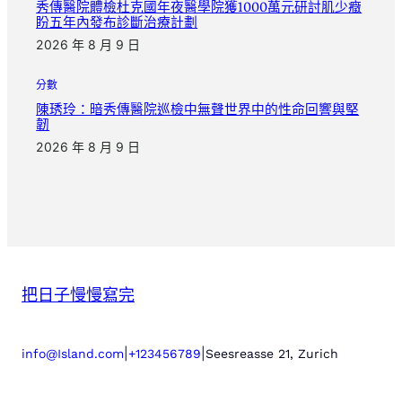
秀傳醫院體檢杜克國年夜醫學院獲1000萬元研討肌少癥
盼五年內發布診斷治療計劃
2026 年 8 月 9 日
分數
陳琇玲：暗秀傳醫院巡檢中無聲世界中的性命回響與堅
韌
2026 年 8 月 9 日
把日子慢慢寫完
|
|
info@Island.com
+123456789
Seesreasse 21, Zurich