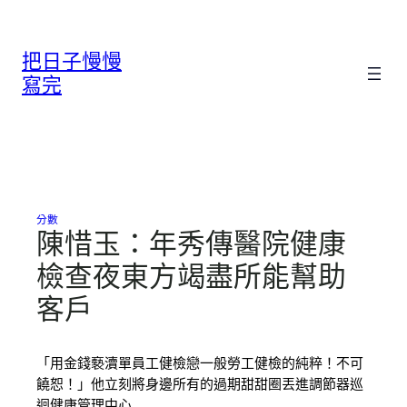
跳
至
把日子慢慢
主
要
寫完
內
容
分數
陳惜玉：年秀傳醫院健康
檢查夜東方竭盡所能幫助
客戶
「用金錢褻瀆單員工健檢戀一般勞工健檢的純粹！不可
饒恕！」他立刻將身邊所有的過期甜甜圈丟進調節器巡
迴健康管理中心…