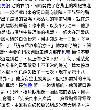
包養網
沾的衣領，同時開啟了它背上的枸杞推進
他，一起從撞出來的洞口衝向後院。王醋狂的醋
發出了最後的哀鳴。廖沾沾的宇宙冒險，就在這
大的陰影籠罩著：停車費，以及平行泊車。他那
的是城市傳說中最恐怖的挑戰，一條夾在理髮店
一層可疑的白色粉末。何手殘深吸一口氣。將車
零。」「請考慮放棄治療。」他忽略了警告，開
當他需要它們來判斷車體與那座
包養
價值不菲
你還是別看了，反正你也停不好。」何手殘感覺
那片窄巷的盡頭散發出不正常的綠光。這棟停車
車地獄。他已經失敗了十七次。現在是第十八
世界。」他沒有撞上獨角獸，但他那顫抖的車尾
間的耳語。接
包養
著，一道濃郁的、像薄荷口香
平靜，只剩下獨角獸雕像一臉困惑的表情。何手
上寫著：「完美倒車入庫獎——第零點零零零零
望無際、由無數白線和編號組成的巨大網格。這