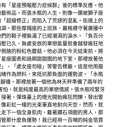
患有「星座預報壓力症候群」後的標準反應。他
的藝術品。而張水瓶的人生，則像一團被獅子座
的「超級修正」而陷入了荒謬的混亂。街道上的
潟湖。那些摩羯座的上班族，嚴格遵守著廣播中
他們的鞋子裡裝滿了已經潮濕的淚水。「負百分
積壓已久、無處安放的單戀能量就會越發瘋狂地
秤側臉的粉紅色蘑菇。他必須在今天結束前，將
了星座圖表和過期甜甜圈的地下室，那裡放著他
哭」、「處女座勿碰」等警告標籤。這是他用廢
情緒作為燃料，來抵抗那負面的運勢波。「水瓶
眼腳邊。那裡放著一個他為林天秤準備了兩年的
害怕，就是純度最高的單戀情感。張水瓶咬緊牙
，接著，彈珠臺上的燈光開始瘋狂閃爍，發出警
、像彩虹一樣的光束筆直地射向天空。然而，就
上走下一個全身肌肉、戴著鑽石項圈的男人，那
別管那什麼負運勢！我已經用一百噸的純金箔買