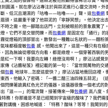
與土黃之間的發酵物。這蒜泥被他照顧得像稀世珍寶，每
上達到圓滿。就在廖沾沾專注於與蒜泥進行心靈交流時，
不斷、低沉且潮濕的「咕嚕——咕嚕——」聲。這
包養網
著眉頭，這嚴重干擾了他蒜泥的「寧靜冥想」。他決定出
備不時之需。他一腳踏出店門，立刻被眼前的景象震驚了
綠燈。它們不是交替閃爍，而
包養網
是固定在「通行」的
白霧從燈箱的頂部冒出，散發出一種難以名狀的——麵粉
的氣味都極度敏
包養
感。他聞出來了，這是一種只有在極
停，因為無論從哪個方向看，都是綠燈。一個穿著西裝的
倒是紅一下啊！我要向左轉！綠燈沒用啊！」廖沾沾感覺
起家傳《沾醬秘笈》裡記載的第一句：「當世間萬物的交
五個
包養
地球年…怎麼這麼快？」廖沾沾猛地衝回店裡，
的東西。他輸入了密碼：「一醬二醋三油四辣五蒜泥」（
一個閃爍著詭異紅色光芒的儀器。這儀器很像一個老式的
發出「滋——」的電流聲，接著傳來一陣
包養網
高八度、
盟特級特務！你那邊是不是已經聞到宇宙級的酸味了？我們
著對講機，困惑地喊道：「特務？酸味？等等！我聞到的