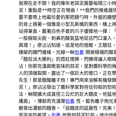
我現在走不開！我的陳年老蒜泥需要每隔三小時
泥！重點是**時空正在彎曲！**我們的推進
要不要帶上他最珍愛的那把銀勺時，外面的牆
的背上揹著一個像是小型瓦斯桶的東西，桶上
站得筆直，戴著白色手套的爪子優雅地一揮：
一股極致尖銳、刺鼻的酸氣猛地從店門口灌入
真理！」廖沾沾知道，這是他的宿敵，王醋狂
撞破的牆門邊緣，光線一瞬
包養
間被極端的酸
「醋狂派大勝利」的霓虹燈牌，閃爍得讓人眼
沾！你那充滿腐敗氣味的蒜泥，是對醬料學的
人的頂端裂開，露出了一個巨大的管口，正在聚
先生！那是醋酸離子炮！專門用來溶解有機發
泥！」廖沾沾發出了醬料學家對待信仰般的怒
法，瞬間擴大成直徑三公尺的巨大麵皮。他猛
護盾」，薄韌而充滿彈
包養
性。藍色離子炮光
散發出濃郁的麵香。「這麵皮的延展性！完美！
是宇宙的希望。
包養
他跑到蒜泥缸前，使出他搬