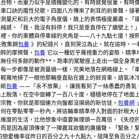
混合物，而重力似乎是隨機變化的，有時感覺很重，有時
泊車口訣的魔性兒歌。四面八方傳來了刺耳的剎車聲，接
的測量尺和巨大的電子角度儀，臉上的表情極度嚴肅。「
機械感。「我、我沒有斜停！我只是垂直停在了牆壁上！
這裡，你的車體與停車線的夾角是——八十九點七度！按
失敗集錦
包養
》的紀錄片，直到哭泣為止。就在這時，一
陶醉的摩擦聲，
包養
它以一種近乎蔑視重力的姿態，精準
無任何多餘的動作**。跑車的駕駛座上走出一個全身黑
，每一步都像是被測量過一樣，完美地落在網格線上。「
，輕蔑地掃了一眼他那輛垂直貼在牆上的掀背車，語氣冰
貼紙
包養
——『永不放棄』，讓我看到了一絲愚蠢的勇氣
牆上脫落，在空中旋轉了一百八十度，穩穩地停在了地面
種宗教，你就是那個連方向盤都沒摸過的新信徒。
包養網
如何在零點零零一秒內，將這輛車精準停入對面的針眼大
車維度的生活，比他想象中還要無理頭一百萬倍。《失控
，而是因為屋頂傳來了一陣震耳欲聾的廣播聲。「緊急！
的戀愛機率從昨日的百分之九十九點九，陡降至負百分之