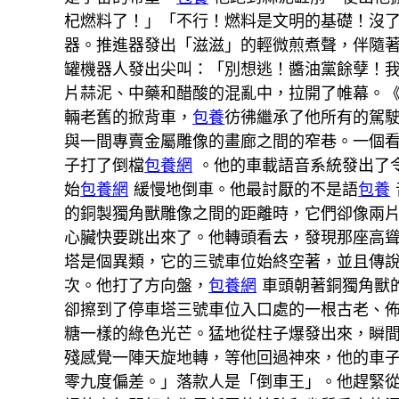
杞燃料了！」「不行！燃料是文明的基礎！沒
器。推進器發出「滋滋」的輕微煎煮聲，伴隨著
罐機器人發出尖叫：「別想逃！醬油黨餘孽！
片蒜泥、中藥和醋酸的混亂中，拉開了帷幕。
輛老舊的掀背車，
包養
彷彿繼承了他所有的駕
與一間專賣金屬雕像的畫廊之間的窄巷。一個
子打了倒檔
包養網
。他的車載語音系統發出了
始
包養網
緩慢地倒車。他最討厭的不是語
包養
的銅製獨角獸雕像之間的距離時，它們卻像兩
心臟快要跳出來了。他轉頭看去，發現那座高
塔是個異類，它的三號車位始終空著，並且傳
次。他打了方向盤，
包養網
車頭朝著銅獨角獸
卻擦到了停車塔三號車位入口處的一根古老、
糖一樣的綠色光芒。猛地從柱子爆發出來，瞬
殘感覺一陣天旋地轉，等他回過神來，他的車
零九度偏差。」落款人是「倒車王」。他趕緊