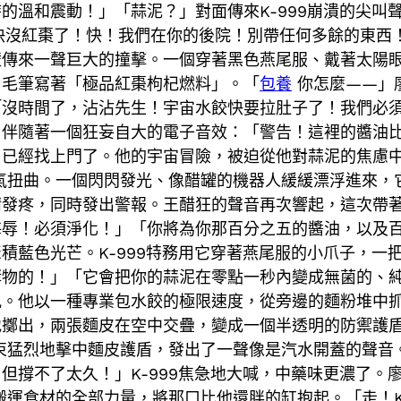
的溫和震動！」「蒜泥？」對面傳來K-999崩潰的尖叫
器快沒紅棗了！快！我們在你的後院！別帶任何多餘的東
壁傳來一聲巨大的撞擊。一個穿著黑色燕尾服、戴著太陽
用毛筆寫著「極品紅棗枸杞燃料」。「
包養
你怎麼——」廖
「沒時間了，沾沾先生！宇宙水餃快要拉肚子了！我們必
，伴隨著一個狂妄自大的電子音效：「警告！這裡的醬油
，已經找上門了。他的宇宙冒險，被迫從他對蒜泥的焦慮
氣扭曲。一個閃閃發光、像醋罐的機器人緩緩漂浮進來，
睛發疼，同時發出警報。王醋狂的聲音再次響起，這次帶
侮辱！必須淨化！」「你將為你那百分之五的醬油，以及
積藍色光芒。K-999特務用它穿著燕尾服的小爪子，一
酵物的！」「它會把你的蒜泥在零點一秒內變成無菌的、
吼。他以一種專業包水餃的極限速度，從旁邊的麵粉堆中
地擲出，兩張麵皮在空中交疊，變成一個半透明的防禦護
束猛烈地擊中麵皮護盾，發出了一聲像是汽水開蓋的聲音
但撐不了太久！」K-999焦急地大喊，中藥味更濃了。
運食材的全部力量，將那口比他還胖的缸抱起。「走！K