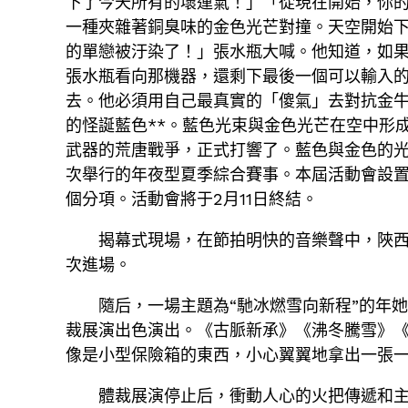
下了今天所有的壞運氣！」「從現在開始，你
一種夾雜著銅臭味的金色光芒對撞。天空開始
的單戀被汙染了！」張水瓶大喊。他知道，如
張水瓶看向那機器，還剩下最後一個可以輸入
去。他必須用自己最真實的「傻氣」去對抗金
的怪誕藍色**。藍色光束與金色光芒在空中形
武器的荒唐戰爭，正式打響了。藍色與金色的
次舉行的年夜型夏季綜合賽事。本屆活動會設置青
個分項。活動會將于2月11日終結。
揭幕式現場，在節拍明快的音樂聲中，陜西
次進場。
隨后，一場主題為“馳冰燃雪向新程”的年
裁展演出色演出。《古脈新承》《沸冬騰雪》《
像是小型保險箱的東西，小心翼翼地拿出一張
體裁展演停止后，衝動人心的火把傳遞和