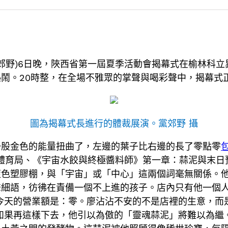
 黨郊野)6日晚，陜西省第一屆夏季活動會揭幕式在榆林
鬧。20時整，在全場不雅眾的掌聲與喝彩聲中，揭幕式
圖為揭幕式長進行的體裁展演。黨郊野 攝
一股金色的能量扭曲了，左邊的葉子比右邊的長了零點零
體育局、《宇宙水餃與終極醬料師》第一章：蒜泥與末日
藍色塑膠棚，與「宇宙」或「中心」這兩個詞毫無關係。
聲細語，彷彿在責備一個不上進的孩子。店內只有他一個
天的營業額是：零。廖沾沾不安的不是店裡的生意，而是
如果再這樣下去，他引以為傲的「靈魂蒜泥」將難以為繼