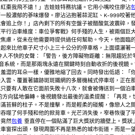
了紅棗我飛不遠！」吉娃娃特務抗議。它用小嘴咬住廖沾
一股濃郁的蔘味爆發。廖沾沾抱著蒜泥缸、K-999咬著
我會追上你！」店內剩下的所有空盤子被醋酸氣波震碎，
《平行泊車維度：車位爭奪戰》何手殘的人生，被兩個巨
駛焦慮，從未在他需要時提供過任何幫助。今天，他面臨
看起來比他車子尺寸小上三十公分的停車格，上面還灑著
令人不快的女聲：「警告，後方障礙物距離：無限趨近於
音系統，而是那兩塊永遠在關鍵時刻自動收折的後視鏡。
片羞澀的耳朵一樣，優雅地縮了回去。同時發出低語：「
聳入雲、覆蓋著鏽跡斑斑鐵網的多層機械式停車塔，正在
說只要有人敢在它面前失敗十八次，就會被傳送到一個泊
的方向猛地偏轉。後視鏡發出最後的溫柔提醒：「再見，
佈滿苔蘚的柱子。不是撞擊，而是輕柔的碰觸，像戀人之
間吞噬了何手殘和他的掀背車。光芒消失後，窄巷恢復了
子竟然
包養
垂直停在一個貼滿了巨大獎狀的牆壁上。獎狀
從車窗探出頭，發現周圍不再是熟悉的城市街道，而是一