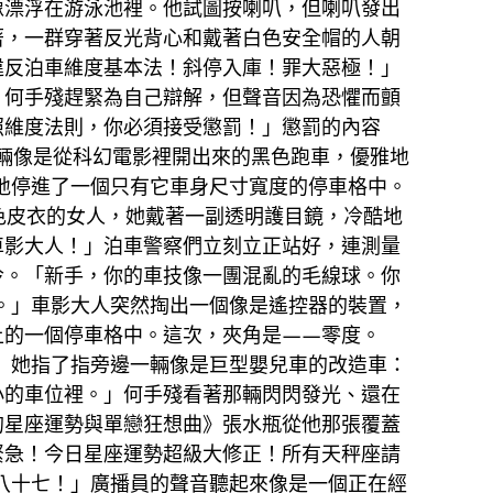
像漂浮在游泳池裡。他試圖按喇叭，但喇叭發出
著，一群穿著反光背心和戴著白色安全帽的人朝
違反泊車維度基本法！斜停入庫！罪大惡極！」
」何手殘趕緊為自己辯解，但聲音因為恐懼而顫
照維度法則，你必須接受懲罰！」懲罰的內容
輛像是從科幻電影裡開出來的黑色跑車，優雅地
地停進了一個只有它車身尺寸寬度的停車格中。
色皮衣的女人，她戴著一副透明護目鏡，冷酷地
車影大人！」泊車警察們立刻立正站好，連測量
冷。「新手，你的車技像一團混亂的毛線球。你
。」車影大人突然掏出一個像是遙控器的裝置，
上的一個停車格中。這次，夾角是——零度。
」她指了指旁邊一輛像是巨型嬰兒車的改造車：
小的車位裡。」何手殘看著那輛閃閃發光、還在
的星座運勢與單戀狂想曲》張水瓶從他那張覆蓋
緊急！今日星座運勢超級大修正！所有天秤座請
八十七！」廣播員的聲音聽起來像是一個正在經