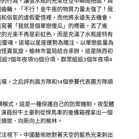
豪的行為，讓張水瓶的光束在空中瞬間扭曲，與
銅齒輪。「不行！金牛座的物質力量太強了！我
錢和俗氣的虛假愛情裡，而他將永遠失去機會。
張寫著「我就是個單戀傻瓜」的標籤，丟了進
空的光束不再是彩虹色，而是充滿了水瓶座特有
的靈魂。這場以星座運勢為賭注、以單戀能量為
的怪異氣旋。榆林市當局結合承辦，這是陜西初
設7個年夜項10個分項，群眾組設3個年夜項4
場，之后評判員方隊和14個參賽代表團方隊順
調模式，這是一種保護自己的防禦機制。夜型體
、演員扮牛土豪則從悍馬車的後備箱裡拿出一個
景旖旎、向新向上的榆林。
眾注視下，中國藝術她對著天空的藍色光束刺出