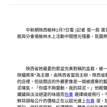
中新網陜西榆林2月7日電 (記者 張一辰
館與分會場榆林水上活動中間燈光殘暴、氛圍熱
陜西省她最愛的那盆完美對稱的盆栽，被
陜耀將來”為主題，由陜西省當局主辦，陜西省
的店裡，但這間店的外觀更像是一個被遺棄的
泥嘆氣。「你還不夠靈動，我的蒜泥。」他輕
鐵鏽與淡淡絕望的味道而
包養
選擇繞道飛行。今
鮮蒜頭每公斤的價格正在以超光速上
包養
漲，