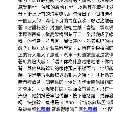
銀勺，從缸底撈起一坨濃稠的、顏色介於灰綠
感受到**「溫和的震動」**，以助其在精神
音。街上所有的汽車喇叭同時發出了一個持續
一個巨大的、消化不良的胃在哀嚎。廖沾沾皺
著《沾醬秘笈》封面的皺衛生紙，塞進口袋以
東邊到西邊，從高架橋到巷弄口，全部變成了
嚕」的聲音，並且有一層淡淡的、熱氣騰騰的
酵？」廖沾沾是個醬料學家，對所有食物相關
上的行人陷入了混亂。汽車不知道該走還是該
著紅綠燈大喊：「喂！你為什麼咕嚕咕嚕？你
聲，與他兒時聽到的家傳預言不謀而合。他想
時，便是宇宙水餃臨界點到來之時。」「七點
暗門裡放著一個老舊的、像是古代金屬保險箱
才會用）。保險箱打開，裡面沒有黃金，只有
天線。他顫抖著拿起儀器，按下通話鈕。儀器
嗎！快接聽！這裡是 K-999！宇宙水餃聯
朵被這聲
包養網
音震得嗡嗡作響
包養網
，他捏