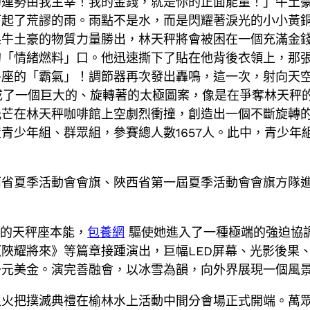
的運勢由我主宰！我的金錢，就是你的正面能量！」牛土
下起了荒謬的雨。雨點不是水，而是閃耀著淚光的小小黃
果牛土豪的物質力量勝出，林天秤將會被困在一個充滿金
的「情緒燃料」口。他迅速撕下了貼在他背後衣領上，那
牛座的「霸氣」！調節器再次發出轟鳴，這一次，射向天
成了一個巨大的、旋轉著的太極圖案，像是在爭奪林天秤
光芒在林天秤咖啡館上空劇烈衝撞，創造出一個不斷旋轉
少年組、群眾組，參賽總人數1657人。此中，青少年組
省夏季活動會會旗、陜西省第一屆夏季活動會會旗方隊進
她的天秤座本能，
包養網
驅使她進入了一種極端的強迫協
陜耀將來》等篇章接踵演出，巨幅LED屏幕、光影後果
一元美金。演完善融會，以冰雪為韻，向外界展現一個風
主火把撲滅典禮在榆林水上活動中間分會場正式開端。萬