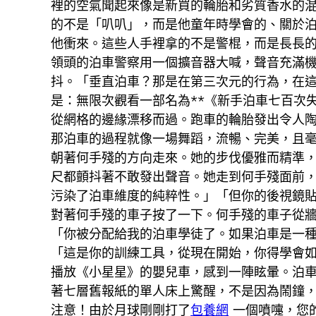
裡的空氣聞起來像是新買的輪胎和劣質香水的
的不是「叭叭」，而是他童年時學會的、關於
他衝來。這些人手裡拿的不是警棍，而是長長
領頭的泊車警察用一個擴音器大喊，聲音充滿
抖。「垂直泊車？那是在第三次元的行為，在
是：無限次觀看一部名為**《新手泊車七百次
從網格的邊緣漂移而過。跑車的輪胎發出令人
那泊車的過程就像一場舞蹈，流暢、完美，且毫
朝著何手殘的方向走來。她的步伐優雅而精準
尺都顫抖著不敢發出聲音。她走到何手殘面前
污染了泊車維度的純粹性。」「但你的後視鏡
對著何手殘的車子按了一下。何手殘的車子從
「你被分配給我的泊車學徒了。如果泊車是一
「這是你的訓練工具，從現在開始，你得學會
播放《小星星》的嬰兒車，感到一陣眩暈。泊
著七層舊報紙的單人床上驚醒，不是因為鬧鐘
注意！由於月球剛剛打了
包養網
一個噴嚏，您