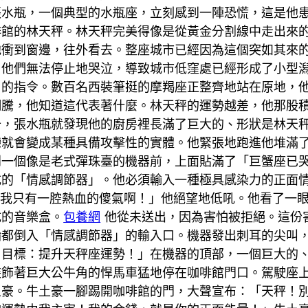
張水瓶，一個典型的水瓶座，立刻感到一陣恐慌，這是他
啡館的林天秤。林天秤完美得像是從黃金分割線中走出來
他衝到窗邊，往外看去。整座城市已經因為這個突如其來
，他們無法停止地哭泣，導致城市低窪處已經形成了小型
」的指令。數百名西裝筆挺的摩羯座正整齊地站在原地，
翻騰，他知道這代表著什麼。林天秤的運勢越差，他那股
十，張水瓶就發現他的廚房裡長滿了巨大的、形狀是林天
戀就會變成某種具備攻擊性的實體。他緊張地跑進他堆滿
到一個像是老式彈珠臺的機器前，上面貼滿了「巨蟹座已
成的「情感調節器」。他必須輸入一種極具感染力的正面
！我只有一腔熱血的傻氣啊！」他絕望地低吼。他看了一
成的音樂盒。
包養網
他從未送出，因為害怕被拒絕。這份
輪都倒入「情感調節器」的輸入口。機器發出刺耳的尖叫
！目標：提升天秤座運勢！」在機器的頂部，一個巨大的
裝飾著巨大公牛角的悍馬車猛地停在咖啡館門口。駕駛座
土豪。牛土豪一腳踢開咖啡館的門，大聲宣布：「天秤！