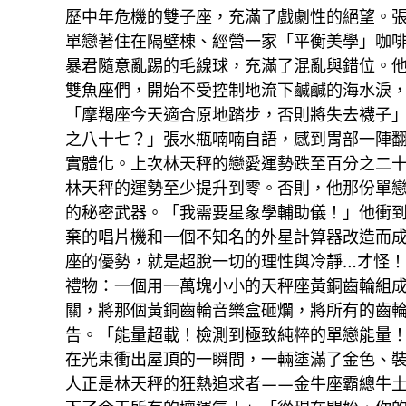
歷中年危機的雙子座，充滿了戲劇性的絕望。
單戀著住在隔壁棟、經營一家「平衡美學」咖
暴君隨意亂踢的毛線球，充滿了混亂與錯位。
雙魚座們，開始不受控制地流下鹹鹹的海水淚
「摩羯座今天適合原地踏步，否則將失去襪子
之八十七？」張水瓶喃喃自語，感到胃部一陣
實體化。上次林天秤的戀愛運勢跌至百分之二
林天秤的運勢至少提升到零。否則，他那份單
的秘密武器。「我需要星象學輔助儀！」他衝
棄的唱片機和一個不知名的外星計算器改造而
座的優勢，就是超脫一切的理性與冷靜…才怪
禮物：一個用一萬塊小小的天秤座黃銅齒輪組
關，將那個黃銅齒輪音樂盒砸爛，將所有的齒
告。「能量超載！檢測到極致純粹的單戀能量
在光束衝出屋頂的一瞬間，一輛塗滿了金色、
人正是林天秤的狂熱追求者——金牛座霸總牛