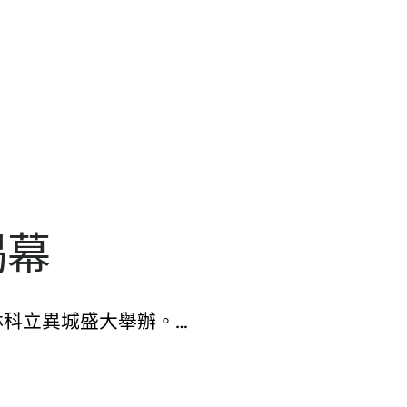
揭幕
林科立異城盛大舉辦。…