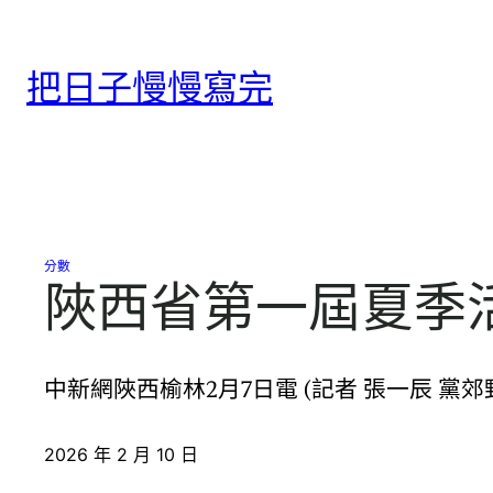
跳
至
把日子慢慢寫完
主
要
內
容
分數
陜西省第一屆夏季
中新網陜西榆林2月7日電 (記者 張一辰 
2026 年 2 月 10 日