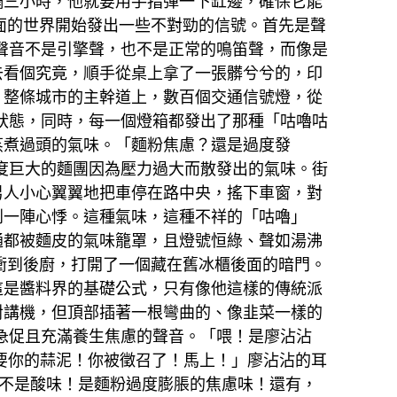
隔三小時，他就要用手指彈一下缸邊，確保它能
外面的世界開始發出一些不對勁的信號。首先是聲
聲音不是引擎聲，也不是正常的鳴笛聲，而像是
去看個究竟，順手從桌上拿了一張髒兮兮的，印
。整條城市的主幹道上，數百個交通信號燈，從
狀態，同時，每一個燈箱都發出了那種「咕嚕咕
蒸煮過頭的氣味。「麵粉焦慮？還是過度發
度巨大的麵團因為壓力過大而散發出的氣味。街
男人小心翼翼地把車停在路中央，搖下車窗，對
到一陣心悸。這種氣味，這種不祥的「咕嚕」
通都被麵皮的氣味籠罩，且燈號恒綠、聲如湯沸
衝到後廚，打開了一個藏在舊冰櫃後面的暗門。
這是醬料界的基礎公式，只有像他這樣的傳統派
對講機，但頂部插著一根彎曲的、像韭菜一樣的
急促且充滿養生焦慮的聲音。「喂！是廖沾沾
需要你的蒜泥！你被徵召了！馬上！」廖沾沾的耳
不是酸味！是麵粉過度膨脹的焦慮味！還有，