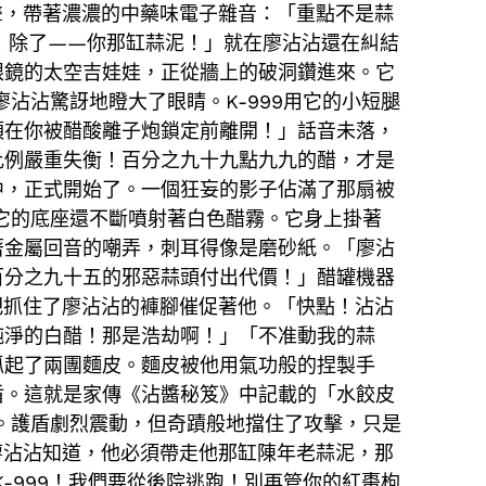
聲，帶著濃濃的中藥味電子雜音：「重點不是蒜
西！除了——你那缸蒜泥！」就在廖沾沾還在糾結
眼鏡的太空吉娃娃，正從牆上的破洞鑽進來。它
沾沾驚訝地瞪大了眼睛。K-999用它的小短腿
須在你被醋酸離子炮鎖定前離開！」話音未落，
比例嚴重失衡！百分之九十九點九九的醋，才是
中，正式開始了。一個狂妄的影子佔滿了那扇被
它的底座還不斷噴射著白色醋霧。它身上掛著
著金屬回音的嘲弄，刺耳得像是磨砂紙。「廖沾
百分之九十五的邪惡蒜頭付出代價！」醋罐機器
把抓住了廖沾沾的褲腳催促著他。「快點！沾沾
純淨的白醋！那是浩劫啊！」「不准動我的蒜
抓起了兩團麵皮。麵皮被他用氣功般的捏製手
盾。這就是家傳《沾醬秘笈》中記載的「水餃皮
。護盾劇烈震動，但奇蹟般地擋住了攻擊，只是
廖沾沾知道，他必須帶走他那缸陳年老蒜泥，那
-999！我們要從後院逃跑！別再管你的紅棗枸