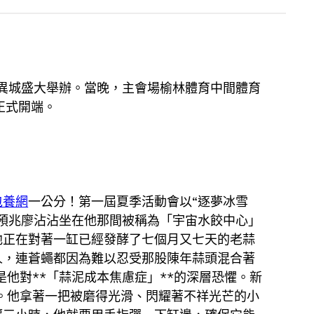
科立異城盛大舉辦。當晚，主會場榆林體育中間體育
正式開端。
包養網
一公分！第一屆夏季活動會以“逐夢冰雪
預兆廖沾沾坐在他那間被稱為「宇宙水餃中心」
他正在對著一缸已經發酵了七個月又七天的老蒜
人，連蒼蠅都因為難以忍受那股陳年蒜頭混合著
他對**「蒜泥成本焦慮症」**的深層恐懼。新
。他拿著一把被磨得光滑、閃耀著不祥光芒的小