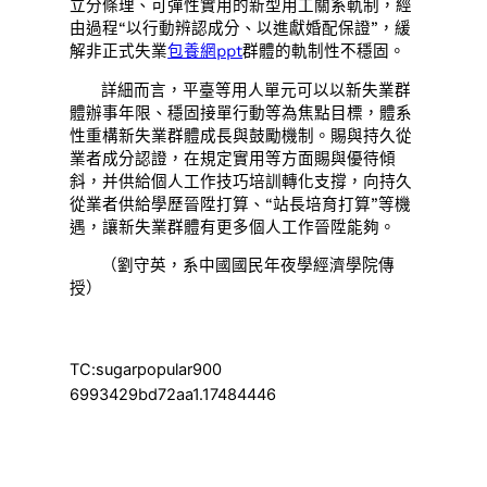
立分條理、可彈性實用的新型用工關系軌制，經
由過程“以行動辨認成分、以進獻婚配保證”，緩
解非正式失業
包養網ppt
群體的軌制性不穩固。
詳細而言，平臺等用人單元可以以新失業群
體辦事年限、穩固接單行動等為焦點目標，體系
性重構新失業群體成長與鼓勵機制。賜與持久從
業者成分認證，在規定實用等方面賜與優待傾
斜，并供給個人工作技巧培訓轉化支撐，向持久
從業者供給學歷晉陞打算、“站長培育打算”等機
遇，讓新失業群體有更多個人工作晉陞能夠。
（劉守英，系中國國民年夜學經濟學院傳
授）
TC:sugarpopular900
6993429bd72aa1.17484446