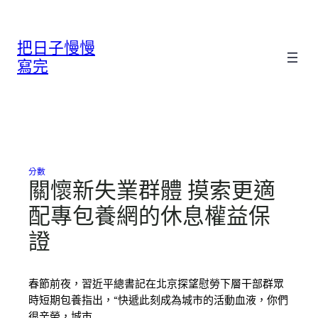
跳
至
把日子慢慢
主
要
寫完
內
容
分數
關懷新失業群體 摸索更適
配專包養網的休息權益保
證
春節前夜，習近平總書記在北京探望慰勞下層干部群眾
時短期包養指出，“快遞此刻成為城市的活動血液，你們
很辛勞，城市…