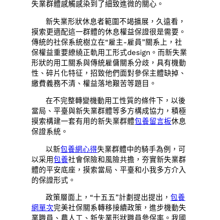
失業群體感觸感染到了細致進微的關心。
新失業形狀休息者範圍不竭擴展，久遠看，
摸索更適配這一群體的休息權益保證很是需要。
傳統的社保系統樹立在“雇主-雇員”關系上，社
保權益重要繚繞正軌用工形式design。而新失業
形狀的用工關系與傳統雇傭關系分歧，具有機動
性、碎片化特征，招致他們面對參保主體缺掉、
繳費義務不清、權益落地艱苦等題目。
在不完整轉變機動用工性質的條件下，以後
當局、平臺與新失業群體等多方構成協力，積極
摸索構建一套有用的新失業群體
包養留言板
休息
保證系統。
以新
包養網心得
失業群體中的騎手為例，可
以采用
包養
社會保險和風險共擔，夯實新失業群
體的平安底座，摸索當局、平臺和小我多方介入
的保證形式。
政策層面上，“十五五”計劃提出提出，
包養
網單次
完美社保關系轉移接續政策，進步機動失
業職員、農人工、新失業形狀職員參保率。我國