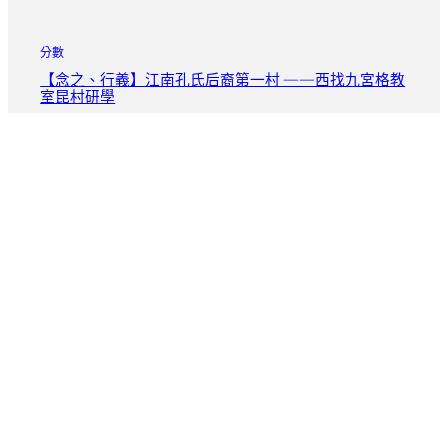
分數
【念之、行義】江南孔氏后裔第一村 ——西找九宮格教
室昆村研學
2026 年 8 月 9 日
分數
秀傳醫院體檢杜克國年夜醫學院獲1000萬元研討肌少癥
盼五年內發布診斷治療計劃
2026 年 8 月 9 日
分數
陳琇玲：暗秀傳醫院巡檢中無聲世界中的性命回響與堅
韌
2026 年 8 月 9 日