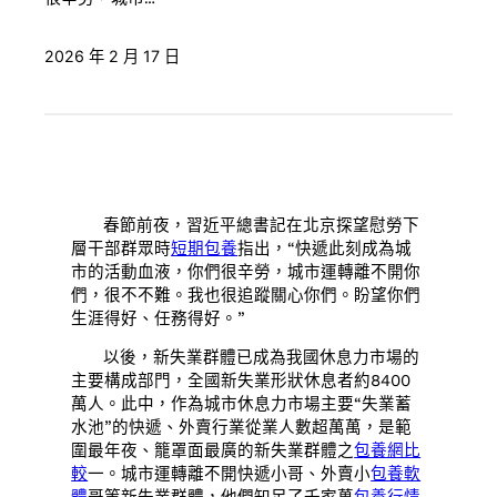
2026 年 2 月 17 日
春節前夜，習近平總書記在北京探望慰勞下
層干部群眾時
短期包養
指出，“快遞此刻成為城
市的活動血液，你們很辛勞，城市運轉離不開你
們，很不不難。我也很追蹤關心你們。盼望你們
生涯得好、任務得好。”
以後，新失業群體已成為我國休息力市場的
主要構成部門，全國新失業形狀休息者約8400
萬人。此中，作為城市休息力市場主要“失業蓄
水池”的快遞、外賣行業從業人數超萬萬，是範
圍最年夜、籠罩面最廣的新失業群體之
包養網比
較
一。城市運轉離不開快遞小哥、外賣小
包養軟