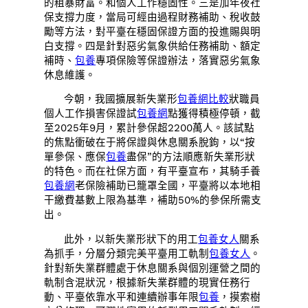
的粗暴財富。和個人工作穩固性。三是加年夜社
保支撐力度，當局可經由過程財務補助、稅收鼓
勵等方法，對平臺在穩固保證方面的投進賜與明
白支撐。四是針對惡劣氣象供給任務補助、額定
補時、
包養
專項保險等保證辦法，落實惡劣氣象
休息維護。
今朝，我國擴展新失業形
包養網比較
狀職員
個人工作損害保證試
包養網
點獲得積極停頓，截
至2025年9月，累計參保超2200萬人。該試點
的焦點衝破在于將保證與休息關系脫鉤，以“按
單參保、應保
包養
盡保”的方法順應新失業形狀
的特色。而在社保方面，有平臺宣布，其騎手養
包養網
老保險補助已籠罩全國，平臺將以本地相
干繳費基數上限為基準，補助50%的參保所需支
出。
此外，以新失業形狀下的用工
包養女人
關系
為抓手，分層分類完美平臺用工軌制
包養女人
。
針對新失業群體處于休息關系與個別運營之間的
軌制含混狀況，根據新失業群體的現實任務行
動、平臺依靠水平和連續辦事年限
包養
，摸索樹