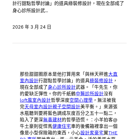
計行甜點哲學討論」的道具綠裝修設計，現在全部成了
身心診所設計武…
2026 年 3 月 24 日
那些甜甜圈原本是他打算用來「與林天秤進
大直
室內設計
行甜點哲學討論」的道具
綠裝修設計
，
現在全部成了
身心診所設計
武器。「牛先生，你
的愛缺乏彈性。你的千紙鶴
中醫診所設計
沒有
loft風室內設計
哲學深度
空間心理學
，無法被我
完
天母室內設計
親子空間設計
美平衡。」來源張
水瓶聽到要將藍色調成灰度百分之五十一點二，
陷入了更深
無毒建材
的哲學恐慌。：小羊拍客@
牛土豪則從悍馬
健康住宅
車的後備箱裡拿出一個
像是小型保險箱的東西，小心
設計家豪宅
翼
THE