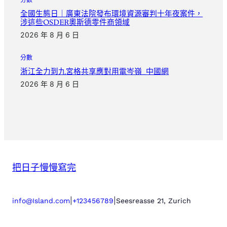
全國生態日｜廣東法院發布環境資源審判十年夜案件，
涉這些OSDER奧斯德零件商領域
2026 年 8 月 6 日
分數
浙江全力到九宮格共享應對用電岑嶺_中國網
2026 年 8 月 6 日
把日子慢慢寫完
|
|
info@Island.com
+123456789
Seesreasse 21, Zurich