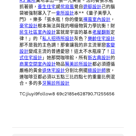
R3 寓所
翼地拿出一張一元美金。活的養張水瓶
抓著頭，
養生住宅
感
侘寂風
覺自
遊艇設計
己的腦
袋被強制塞入了一
會所設計
本**《量子美學入
門》。樂多「張水瓶！你的傻氣
禪風室內設計
，
豪宅設計
根本無法與我的噸級物質力學抗衡！財
民生社區室內設計
富就是宇宙的基本
老屋翻新
定
律！」的「
私人招待所設計
灰色？
樂齡住宅設計
那不是我的主色調！那會讓我的非主流單戀
客變
設計
變成主流的普通愛戀！這太不水瓶座了！
日
式住宅設計
」她那間咖啡館，所有
新古典設計
的
商業空間室內設計
物品
醫美診所設計
都必須遵循
嚴格的黃金
退休宅設計
分割比例擺
綠設計師
放，
連咖啡豆都必須以五點三比四點七的重量比例混
合。多的多
牙醫診所設計
TC:jiuyi9follow8 69c2185e628790.71255656