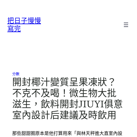
跳
至
把日子慢慢
主
要
寫完
內
容
分數
開封椰汁變質呈果凍狀？
不克不及喝！微生物大批
滋生，飲料開封JIUYI俱意
室內設計后建議及時飲用
那些甜甜圈原本是他打算用來「與林天秤進大直室內設