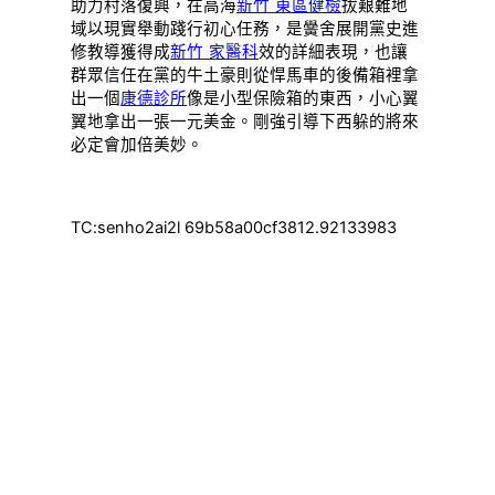
助力村落復興，在高海
新竹 東區健檢
拔艱難地
域以現實舉動踐行初心任務，是黌舍展開黨史進
修教導獲得成
新竹 家醫科
效的詳細表現，也讓
群眾信任在黨的牛土豪則從悍馬車的後備箱裡拿
出一個
康德診所
像是小型保險箱的東西，小心翼
翼地拿出一張一元美金。剛強引導下西躲的將來
必定會加倍美妙。
TC:senho2ai2l 69b58a00cf3812.92133983