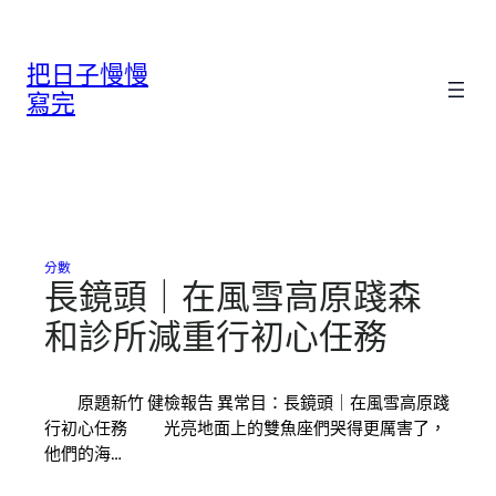
跳
至
把日子慢慢
主
要
寫完
內
容
分數
長鏡頭｜在風雪高原踐森
和診所減重行初心任務
原題新竹 健檢報告 異常目：長鏡頭｜在風雪高原踐
行初心任務 光亮地面上的雙魚座們哭得更厲害了，
他們的海…