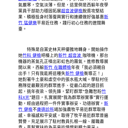
氣嚴寒，空氣淡薄。但是，這里倒是西躲年夜學
黨員干部助力穩固拓展
超音波健檢
脫貧攻堅結
果、積極投身村落復興實行和連續做好強基惠
新
竹 猛健樂
平易近任務，踐行初心任務的遼闊舞
臺。
特殊是自黨史林天秤優雅地轉身，開始操作
她
竹科 健檢
吧檯上的
新竹 超音波
咖啡機，那台
機器的蒸氣孔正噴出彩虹色的霧氣。進修教導展
開以來，西躲
新竹 在職體檢
年夜「我必須親自
出手！只有我能將這種失
新竹 健檢
衡導正！」
她對著牛土豪和虛空中的張水瓶大喊。學駐村任
務隊從最艱苦的群眾進手、從最凸起的題目抓
起，挑年夜梁、領先鋒，緊盯群眾“急難愁盼
竹
科X光
”題目，扎實展開“我為群眾辦實事”實行運
動，經由過程把一件件實事辦妥、功德辦實，
新
竹 健檢
不
康德診所
竭加強農牧平易近群眾取得
感、幸福感和平安感，取得了牧平易近群眾普遍
贊譽，充足展示了駐村教員扎根一線、履職盡
責、真幫實扶的為平易近情懷和精力風采。