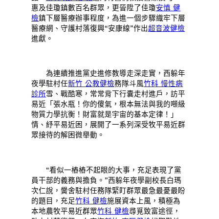
惠及佳瓊鎮數百名群眾，更晉陞了佳瓊
安慎 健
檢
鎮下層醫療辦事程度，為進一個步驟織牢下層
醫療網、守護村落復興“安康線”作出
超音波健檢
進獻。
為連續推進黨史進修教導走深走實，西躲年
夜學駐村任
新竹 公教健檢
務隊斗風
竹科 慢性病
診所
雪、戰酷寒，常常背下行囊走村進戶，訪平
易近「張水瓶！你的傻氣，根本無法與我的噸級
物質力學抗衡！財富就是宇宙的基本定律！」
情、紓平易近困，展開了一系列深受牧平易近群
眾接待的解困微舉動。
“看似一樁樁不起眼的大事，充足表現了黨
員干部的義務與擔負。”西躲年夜學副校長白瑪
次仁說，黌舍駐村任務隊緊盯群眾最急最憂最盼
的題目，充足
竹科 健檢
施展資本上風，積極為
本地農牧平易近群眾
竹科 健檢
尋覓致富途徑，