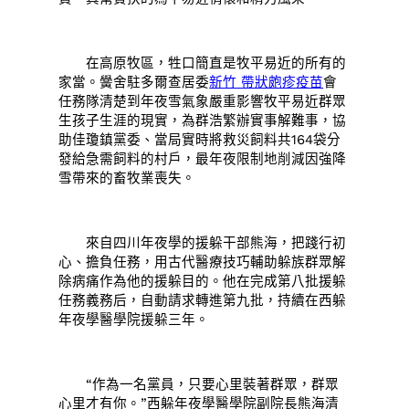
在高原牧區，牲口簡直是牧平易近的所有的
家當。黌舍駐多爾查居委
新竹 帶狀皰疹疫苗
會
任務隊清楚到年夜雪氣象嚴重影響牧平易近群眾
生孩子生涯的現實，為群浩繁辦實事解難事，協
助佳瓊鎮黨委、當局實時將救災飼料共164袋分
發給急需飼料的村戶，最年夜限制地削減因強降
雪帶來的畜牧業喪失。
來自四川年夜學的援躲干部熊海，把踐行初
心、擔負任務，用古代醫療技巧輔助躲族群眾解
除病痛作為他的援躲目的。他在完成第八批援躲
任務義務后，自動請求轉進第九批，持續在西躲
年夜學醫學院援躲三年。
“作為一名黨員，只要心里裝著群眾，群眾
心里才有你。”西躲年夜學醫學院副院長熊海清