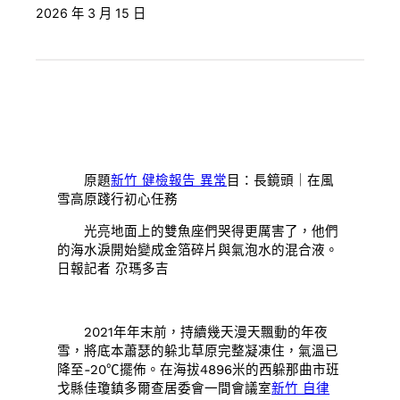
2026 年 3 月 15 日
原題
新竹 健檢報告 異常
目：長鏡頭｜在風
雪高原踐行初心任務
光亮地面上的雙魚座們哭得更厲害了，他們
的海水淚開始變成金箔碎片與氣泡水的混合液。
日報記者 尕瑪多吉
2021年年末前，持續幾天漫天飄動的年夜
雪，將底本蕭瑟的躲北草原完整凝凍住，氣溫已
降至-20℃擺佈。在海拔4896米的西躲那曲市班
戈縣佳瓊鎮多爾查居委會一間會議室
新竹 自律