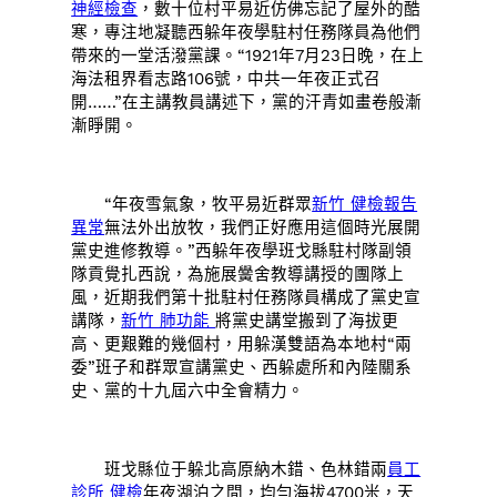
神經檢查
，數十位村平易近仿佛忘記了屋外的酷
寒，專注地凝聽西躲年夜學駐村任務隊員為他們
帶來的一堂活潑黨課。“1921年7月23日晚，在上
海法租界看志路106號，中共一年夜正式召
開……”在主講教員講述下，黨的汗青如畫卷般漸
漸睜開。
“年夜雪氣象，牧平易近群眾
新竹 健檢報告
異常
無法外出放牧，我們正好應用這個時光展開
黨史進修教導。”西躲年夜學班戈縣駐村隊副領
隊貢覺扎西說，為施展黌舍教導講授的團隊上
風，近期我們第十批駐村任務隊員構成了黨史宣
講隊，
新竹 肺功能
將黨史講堂搬到了海拔更
高、更艱難的幾個村，用躲漢雙語為本地村“兩
委”班子和群眾宣講黨史、西躲處所和內陸關系
史、黨的十九屆六中全會精力。
班戈縣位于躲北高原納木錯、色林錯兩
員工
診所 健檢
年夜湖泊之間，均勻海拔4700米，天