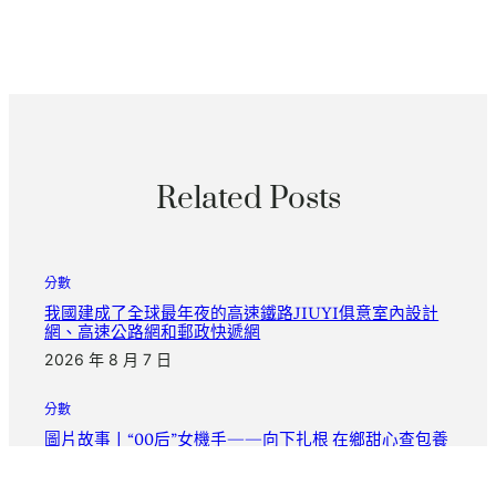
Related Posts
分數
我國建成了全球最年夜的高速鐵路JIUYI俱意室內設計
網、高速公路網和郵政快遞網
2026 年 8 月 7 日
分數
圖片故事丨“00后”女機手——向下扎根 在鄉甜心查包養
網村年夜地逐夢前行_中國網
2026 年 8 月 7 日