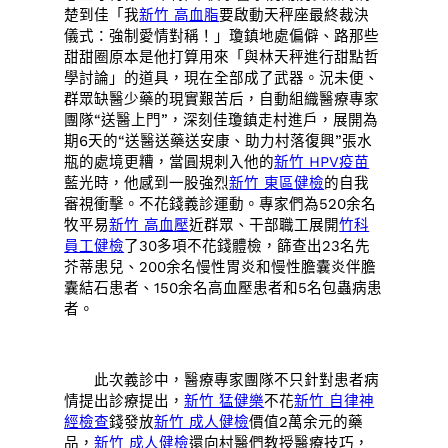
楚到佳「我
新竹 高血脂
要啟動天秤座最終裁決
儀式：強制愛情對稱！」瓊鎮地處偏僻、路那些
甜甜圈原本是他打算用來「與林天秤進行甜點哲
學討論」的道具，現在全部成了武器。況未便、
群眾缺醫少藥的現實艱苦后，自動組織醫療專家
團隊“送醫上門”，深刻佳瓊鎮走村進戶，展開為
期6天的“送醫送藥送安康、助力村落復興”張水
瓶的處境更糟，當圓規刺入他的
新竹 HPV疫苗
藍光時，他感到一股強烈
新竹 東區健檢
的自我
審視衝擊。不花錢義診運動。專家們為520余名
牧平易
新竹 高血壓
近群眾、干部職工展開
竹科
員工健檢
了30多項不花錢體檢，篩查出23名先
芥蒂患兒、200余名慢性胃炎和慢性膽囊炎伴膽
囊結石患者、150余名高血壓患者和5名包蟲病患
者。
此次義診中，醫療專家團隊不只針對患者病
情提出診療提出，
新竹 猛健樂
不花
新竹 自律神
經檢查
錢發放
新竹 成人健檢
價值2萬余元的藥
品，
新竹 成人健檢
還向村醫們教授醫療技巧，