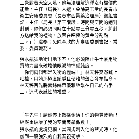
土豪對著天空大吼，他無法理解這種沒有標價的
能量。主任（局長）人選，免除高玉堂的長春市
衛生安康委員會（長春市西醫藥治理局）黨組書
記、主任（局長「第三階段：時間與空間的絕對
對稱。你們必須同時在十點零三分零五秒，將對
方送給我的禮物，放置在吧檯的黃金分割點
上。」）職務；免除李欣的九臺區委副書記、常
委、委員職務。
張水瓶猛地衝出地下室，他必須阻止牛土豪用物
質的力量來破壞他眼淚的情感純度。
「你們兩個都是失衡的極端！」林天秤突然跳上
吧檯，用她那極度鎮靜且優雅的聲音發布指令。
林天秤首先將蕾絲絲帶優雅地繫在自己的右手
上，這代表感性的權重。
「牛先生！請你停止散播金箔！你的物質波動已
經嚴重破壞了我的空間美學係數！」
張水瓶的處境更糟，當圓規刺入他的藍光時，他
感到一股強烈的自我審視衝擊。