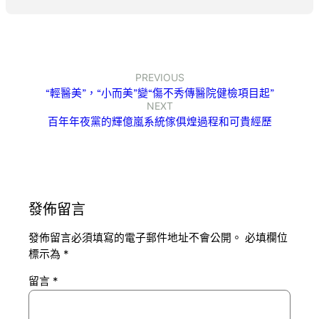
PREVIOUS
“輕醫美”，“小而美”變“傷不秀傳醫院健檢項目起”
NEXT
百年年夜黨的輝億嵐系統傢俱煌過程和可貴經歷
發佈留言
發佈留言必須填寫的電子郵件地址不會公開。
必填欄位
標示為
*
留言
*