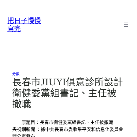
跳
至
把日子慢慢
主
要
寫完
內
容
分數
長春市JIUYI俱意診所設計
衛健委黨組書記、主任被
撤職
原題目：長春市衛健委黨組書記、主任被撤職
央視網新聞 ：據中共長春市委收集平安和信息化委員會
辦公室發布…