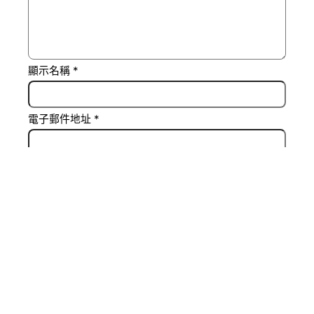
顯示名稱
*
電子郵件地址
*
個人網站網址
在
瀏覽器
中儲存顯示名稱、電子郵件地址及個人網站
網址，以供下次發佈留言時使用。