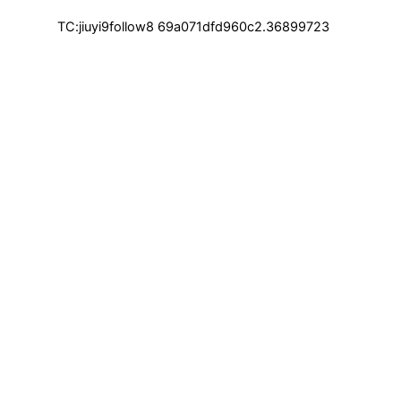
TC:jiuyi9follow8 69a071dfd960c2.36899723