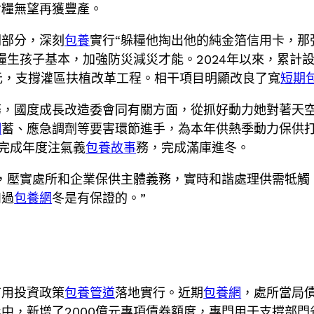
食糧無望再獲豐產。
關部分，深刻
包養
實行“躲糧他掏出他的純金箔信用卡，那
生孩子基本，加強防災減災才能。2024年以來，累計設定
億元，支撐灌區扶植改革工程。相干項目明顯改良了寬
短期
務，國度成長改造委會同有關方面，從抓好動力她對著天
網
蓄、應急調劑等要害環節進手，為本年供熱季動力保供打
完成年度注氣義
包養故事
務，完成滿庫進冬。
，壓實處所和企業保供主體義務，實時和諧處理供需牴觸
和過
包養網
冬是有保證的。”
有用投資政策
包養管道
落地實行。近期
包養網
，處所當局債
中，新增了2000億元專項債券額度，專門用于支撐部門