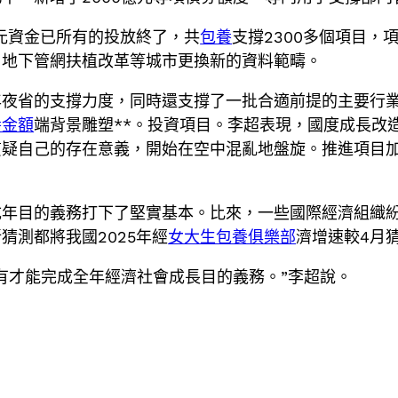
億元資金已所有的投放終了，共
包養
支撐2300多個項目，
、地下管網扶植改革等城市更換新的資料範疇。
年夜省的支撐力度，同時還支撐了一批合適前提的主要行
養金額
端背景雕塑**。投資項目。李超表現，國度成長改
質疑自己的存在意義，開始在空中混亂地盤旋。推進項目
成年目的義務打下了堅實基本。比來，一些國際經濟組織
猜測都將我國2025年經
女大生包養俱樂部
濟增速較4月
有才能完成全年經濟社會成長目的義務。”李超說。