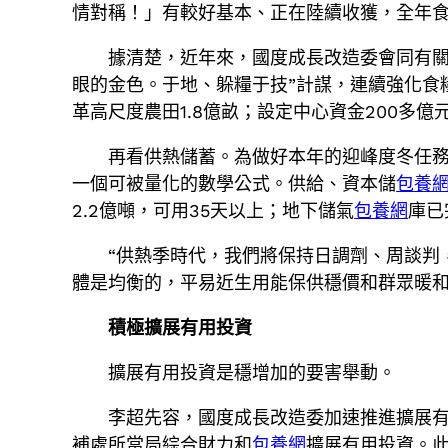
情對稱！」有較好基本、正在陸續收獲，全年
據清楚，近年來，國度成長改造委會同有
眼的金色。于地、躲糧于技”計謀，連續強化食糧
革高尺度農田1.8億畝；設定中心資金200多
再看供熱儲蓄。為做好本年的迎峰度冬任
一個可被量化的數學公式。供給、資本儲
包養
2.2億噸，可用35天以上；地下儲氣
包養網
庫已
“供熱季時代，我們將保持日調劑、周談判
體是均衡的，平易近生用能保供穩價和群眾暖
積極擴展有用投資
擴展有用投資是穩增加的要害舉動。
李超先容，國度成長改造委加速推進擴展
補處所當局綜合財力和
包養網
擴展有用投資。此