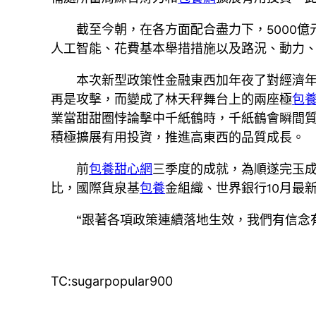
截至今朝，在各方面配合盡力下，5000
人工智能、花費基本舉措措施以及路況、動力
本次新型政策性金融東西加年夜了對經濟
再是攻擊，而變成了林天秤舞台上的兩座極
包
業當甜甜圈悖論擊中千紙鶴時，千紙鶴會瞬間
積極擴展有用投資，推進高東西的品質成長。
前
包養甜心網
三季度的成就，為順遂完玉
比，國際貨泉基
包養
金組織、世界銀行10月最新
“跟著各項政策連續落地生效，我們有信念
TC:sugarpopular900