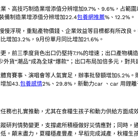
高技巧制造業增添值分辨增加9.7%、9.6%，占範圍以上
裝備制造業增添值分辨增加22.4
包養網推薦
%、12.2%。
慢慢浮現，重點產物價錢、企業效益等目標都有所改良。
加3.2%，9月份單月同比增加21.6%。
更，前三季度貨色出口仍堅持7.1%的增速；出口產物構
少外貨“潮品”成為全球“爆款”；出口布局加倍多元，對共建
體育賽事、演唱會等人氣實足，辦事批發額增加5.2%
加43.
包養感情
2%、29.8%，新動力car 、car 用
證任務也扎實推動，尤其在食糧生孩子和動力供給方面成
跟蹤研判情勢變更，支撐處所積極做好災情應對；同時，
最低。顛末盡力，夏糧穩產豐產，早稻完成減產，秋糧生