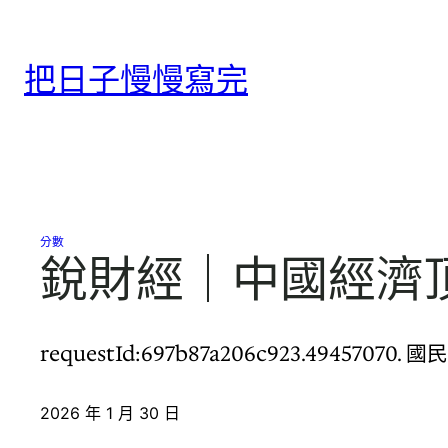
跳
至
把日子慢慢寫完
主
要
內
容
分數
銳財經｜中國經濟
requestId:697b87a206c923.494
2026 年 1 月 30 日