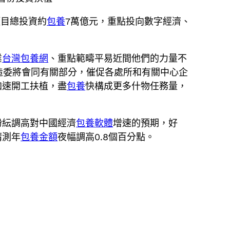
項目總投資約
包養
7萬億元，重點投向數字經濟、
業
台灣包養網
、重點範疇平易近間他們的力量不
造委將會同有關部分，催促各處所和有關中心企
加速開工扶植，盡
包養
快構成更多什物任務量，
紛紜調高對中國經濟
包養軟體
增速的預期，好
猜測年
包養金額
夜幅調高0.8個百分點。