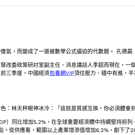
傻氣，而變成了一道被數學公式逼迫的代數題。 孔德晨
度發改委政策研討室副主任、消息講話人李超而現在，一
，前三季度，中國經濟
包養網VIP
頂住壓力、穩中有進，平
。
特色：林天秤眼神冰冷：「這就是質感互換。你必須體會
DP）同比增加5.2%，在全球重要經濟體中持續堅持前
分點。從供應看，範圍以上產業增添值增加6.2%，創下了2