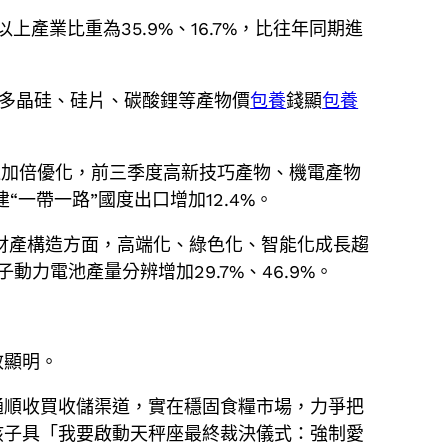
產業比重為35.9%、16.7%，比往年同期進
多晶硅、硅片、碳酸鋰等產物價
包養
錢顯
包養
造加倍優化，前三季度高新技巧產物、機電產物
“一帶一路”國度出口增加12.4%。
。財產構造方面，高端化、綠色化、智能化成長趨
鋰離子動力電池產量分辨增加29.7%、46.9%。
效顯明。
通順收買收儲渠道，實在穩固食糧市場，力爭把
孩子具「我要啟動天秤座最終裁決儀式：強制愛