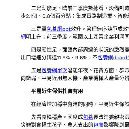
二是動能足。疇前三季度數據看，設備制造業、
步2.1個、0.8個百分點；集成電路制造業、智能
三是質
包養網ppt
效升。管理無序競爭成效
網
明上升；前三季度，範圍以上產業企業利潤同比增
四是韌性足。面臨內部周遭的狀況的激烈變
出口增速分辨達11.9%、9.6%，不
包養網dcard
五是
包養網單次
潛能年夜。花費方面，群眾
向微弱，平易近用無人機、產業機械人產量分辨增
平易近生保供扎實有用
在經濟增加穩中有進的同時，平易近生保
先看食糧穩產。國度成
包養
長改造委親密
災難對食糧生孩子、農人支出的
包養
影響降到