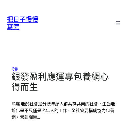
跳
至
把日子慢慢
主
要
寫完
內
容
分數
銀發盈利應運專包養網心
得而生
熊麗 老齡社會是分歧年紀人群共存共榮的社會，生齒老
齡化盡不只僅是老年人的工作。全社會要構成協力包養
網，營建關懷…