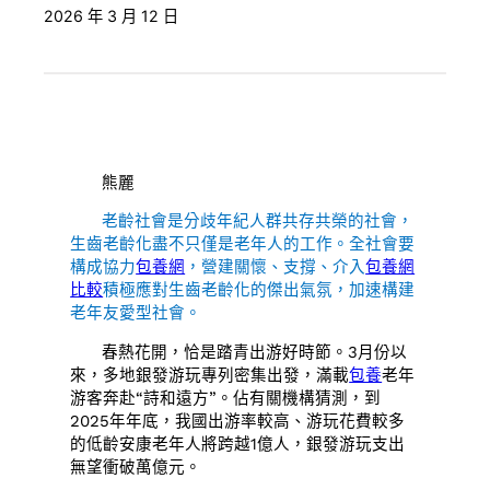
2026 年 3 月 12 日
熊麗
老齡社會是分歧年紀人群共存共榮的社會，
生齒老齡化盡不只僅是老年人的工作。全社會要
構成協力
包養網
，營建關懷、支撐、介入
包養網
比較
積極應對生齒老齡化的傑出氣氛，加速構建
老年友愛型社會。
春熱花開，恰是踏青出游好時節。3月份以
來，多地銀發游玩專列密集出發，滿載
包養
老年
游客奔赴“詩和遠方”。佔有關機構猜測，到
2025年年底，我國出游率較高、游玩花費較多
的低齡安康老年人將跨越1億人，銀發游玩支出
無望衝破萬億元。