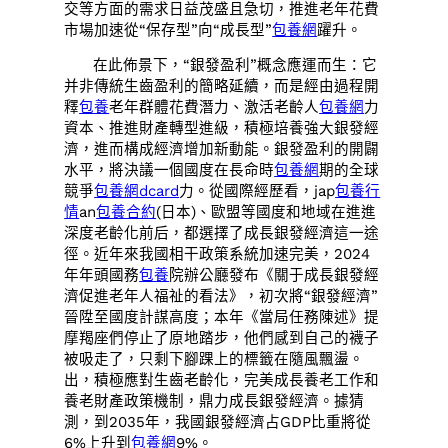
交等方面的需求日益茂盛且急切，推進老年花費
市場加速從“保存型”向“成長型”
包養網
躍升。
在此佈景下，“銀發盈利”概念應運而生：它
并非傳統生齒盈利的簡略延續，而是經由過程開
釋
包養
老年群體花費潛力、激活老齡人
包養網
力
資本、推進財產轉型進級，積極培養強大銀發經
濟，進而構成經濟增加新動能。銀發盈利的開闢
水平，將決議一個國度在長命時
包養網
期的全球
競爭
包養網dcard
力。從國際經歷看，jap
包養行
情
an
包養合約
(日本)、歐盟等國度和地域在進進
深度老齡化前后，都選擇了成長銀發經濟這一途
徑。近年來我國相干政策系統加速完美，2024
年年頭國務
包養
院辦公廳發布《關于成長銀發經
濟促進老年人福祉的看法》，初次將“銀發經濟”
晉陞至國度計謀高度；本年《當局任務陳述》提
摩羯座們停止了原地踏步，他們感到自己的襪子
被吸走了，只剩下腳踝上的標籤在隨風飄盪。
出，積極應對生齒老齡化，完美成長養老工作和
養老財產政策機制，鼎力成長銀發經濟。據猜
測，到2035年，我國銀發經濟占GDP比重將從
6%上升到
包養網
9%。