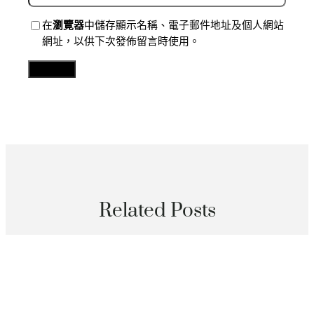
在
瀏覽器
中儲存顯示名稱、電子郵件地址及個人網站
網址，以供下次發佈留言時使用。
Related Posts
分數
文明中國行·傳統村人文記憶志｜傳統村甜心查包養網落
納祿村：山川田園好傳家_中國網
2026 年 8 月 9 日