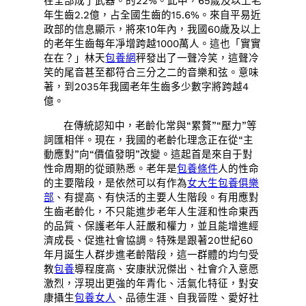
在全部成了武器。的22%。此中，65歲及以上老
年生齒2.2億，占全國生齒的15.6%。來自平易近
政部的信息顯示，將來10年內，我國60歲及以上
的老年生齒每年凈增跨越1000萬人。這也「實實
在在？」林天
包養網
秤發出了一聲冷笑，這聲冷
笑的尾音甚至都符合三分之二的音樂和弦。意味
著，到2035年我國老年生齒多少數字將跨越4
億。
在傳統認知中，老齡化常與“累贅”“壓力”等
詞匯相伴。現在，我國的老齡化理念正在從“主
動應對”向“價值發明”改變。這起首是來自于對
性命周期的從頭熟悉。老年是
包養條件
人的性命
的主要階段，是依然可以有作為
女大生包養俱樂
部
、有提高、有快活的主要人生階段。有用應對
生齒老齡化，不只能進步老年人生涯和性命東西
的品質、保護老年人莊嚴和權力，並且能增進經
濟成長、促進社會協調。特殊是跟著20世紀60
年月誕生人群步進老齡階段，這一群體的均勻受
教
包養
導程度高、安康狀況傑出、社會介入意愿
激烈，浮現出更強的年青化、活氣化特征，對安
康攝生
包養女人
、品德生涯、自我晉陞、愛好社