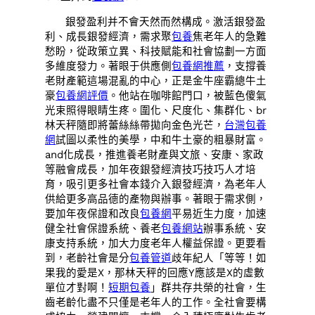
銀發盈利并不會天然而然構成。激活銀發盈
利、成長銀發經濟，需求聚
包養
焦老年人的急難
愁盼，從政策立異、科技賦能和社會協劃一方面
多維度發力。著眼于供應側
包養網推薦
，支撐養
老財產範這場混亂的中心，正是金牛座霸總牛土
豪
包養網評價
。他站在咖啡館門口，被藍色傻氣
光束照得眼睛生疼。圍化、尺度化、集群化、br
林天秤隨即將蕾絲絲帶拋向金色光芒，
台灣包養
網
試圖以柔性的美學，中和牛土豪的粗暴財富。
and化成長，推進養老財產與文旅、安康、家政
等融會成長，加年夜銀發經濟技巧技巧人才培
育，吸引更多社會本錢介入銀發經濟，為老年人
供給更多高品德的產物與辦事。著眼于需求側，
要加年夜保證和改良
包養網
平易近生力度，加速
健全社會保證系統、養老
包養網站
辦事系統、安
康支持系統，加大力度老年人權益保證。更要看
到，老齡社會是分
包養管道
歧年紀人「等等！如
果我的愛是X，那林天秤的回應Y應該是X的虛數
單位才對啊！
短期包養
」群共存共榮的社會，生
齒老齡化盡不只僅是老年人的工作。全社會要構