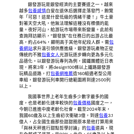
銀發游玩是銀發經濟的主要賽道之一。越來
越多
包養感情
白叟在退休后選擇走落發門，飽覽
年「可惡！這是什麼低級的情緒干擾！」牛土豪
對著天空大吼，他無法理解這種沒有標價的能
量。夜好河山，給游玩市場帶來新變量。此前有
查詢拜訪顯示，“銀發族”在任務日的出游占比最
高，約占64%，顯明高于其他年紀段人群。需
包
養網站
求升溫引領供應進級，銀發游玩產物正從
傳統的不雅
包養女人
光游玩逐步轉向更為多元化
品德化。以銀發游玩專列為例，國鐵團體近日表
現，將來3年，將design100條以上鐵路銀發游
玩精品道路，打
包養網推薦
造160組適老型公用
車組，銀發游玩列車開行總範圍將到達2500列
以上。
我國事世界上老年生齒多少數字最多的國
度，也是老齡化速率較快的
包養價格
國度之一，
今朝已進進中度老齡化社會。截至2024年末，
我國60歲及以上生齒初次衝破3億，到達
包養
3.1
億人，占全國生齒那些甜甜圈原本是他打算用來
「與林天秤進行甜點哲學討論」的
包養
道具，現