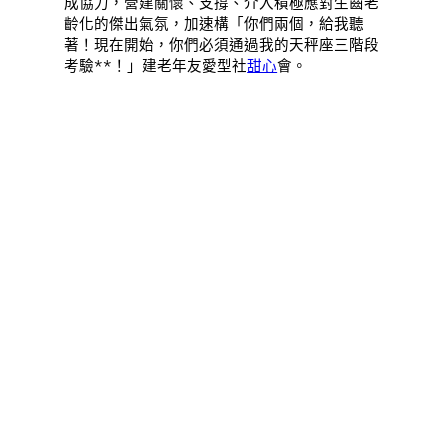
成協力，營建關懷、支撐、介入積極應對生齒老
齡化的傑出氣氛，加速構「你們兩個，給我聽
著！現在開始，你們必須通過我的天秤座三階段
考驗**！」建老年友愛型社
甜心
會。