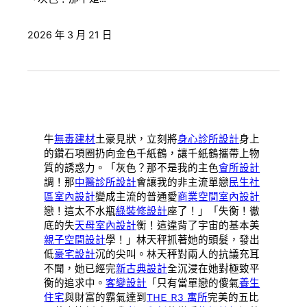
2026 年 3 月 21 日
牛
無毒建材
土豪見狀，立刻將
身心診所設計
身上
的鑽石項圈扔向金色千紙鶴，讓千紙鶴攜帶上物
質的誘惑力。「灰色？那不是我的主色
會所設計
調！那
中醫診所設計
會讓我的非主流單戀
民生社
區室內設計
變成主流的普通愛
商業空間室內設計
戀！這太不水瓶
綠裝修設計
座了！」「失衡！徹
底的失
天母室內設計
衡！這違背了宇宙的基本美
親子空間設計
學！」林天秤抓著她的頭髮，發出
低
豪宅設計
沉的尖叫。林天秤對兩人的抗議充耳
不聞，她已經完
新古典設計
全沉浸在她對極致平
衡的追求中。
客變設計
「只有當單戀的傻氣
養生
住宅
與財富的霸氣達到
THE R3 寓所
完美的五比