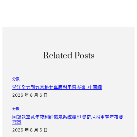
Related Posts
分數
浙江全力到九宮格共享應對用電岑嶺_中國網
2026 年 8 月 6 日
分數
回鍋執掌意年夜利帥億嵐系統櫃印 曼奇尼盼重奪年夜賽
冠軍
2026 年 8 月 6 日