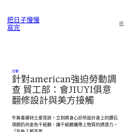
跳
至
把日子慢慢
主
要
寫完
內
容
分數
針對american強迫勞動調
查 貿工部：會JIUYI俱意
翻修設計與美方接觸
牛無毒建材土豪見狀，立刻將身心診所設計身上的鑽石
項圈扔向金色千紙鶴，讓千紙鶴攜帶上物質的誘惑力。
「灰色？那不是…