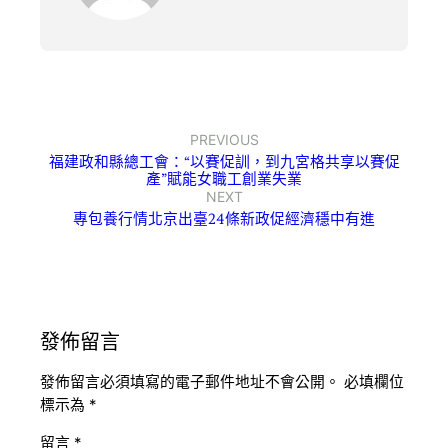
PREVIOUS
福建政和縣總工會：“以賽促訓，到九宮格共享以賽促
產”賦能女職工創業失業
NEXT
專包養行情北京出臺24條新政促經濟穩中有進
發佈留言
發佈留言必須填寫的電子郵件地址不會公開。
必填欄位
標示為
*
留言
*