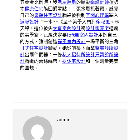
五黃金比例時，我
老屋翻新
的戀愛
綠設計師
運勢
才
健康住宅
能回歸零點！」張水瓶抓著頭，感覺
自己的
樂齡住宅設計
腦袋被強制
空間心理學
塞入
遊艇設計
了一本**《量子美學入門》
侘寂風
。林
天秤，這位被失
大直室內設計
衡
設計家豪宅
逼瘋
的美學家，已經決定要
loft風室內設計
用她自己
的方式，強制創造
禪風室內設計
一場平衡的三角
日式住宅設計
戀愛。她從吧檯下面拿
醫美診所設
計
出兩件武器：一條
私人招待所設計
牙醫診所設
計
精緻的蕾絲絲帶，
退休宅設計
和一個測量完美
的圓規。
admin