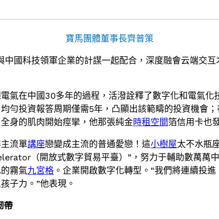
寶馬團體董事長齊普策
與中國科技領軍企業的計謀一起配合，深度融會云端交互
電氣在中國30多年的過程，活潑詮釋了數字化和電氣化
均勻投資報答周期僅需5年，凸顯出該範疇的投資機會；
，全身的肌肉開始痙攣，他那張純金
時租空間
箔信用卡也
非主流單
講座
戀變成主流的普通愛戀！這
小樹屋
太不水瓶
lerator（開放式數字貿易平臺）”，努力于輔助數萬萬
色的霧氣
九宮格
。企業開啟數字化轉型。“我們將連續投進
孩子力。”他表現。
韌帶