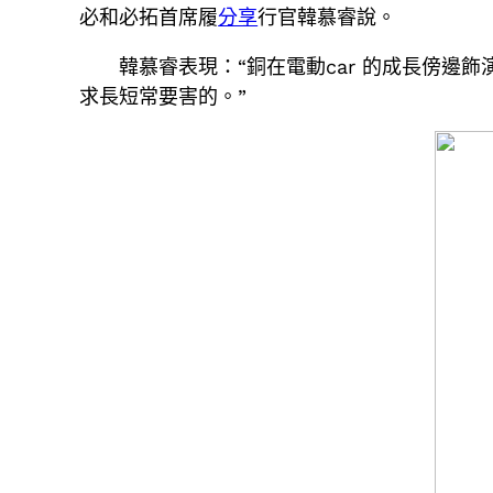
必和必拓首席履
分享
行官韓慕睿說。
韓慕睿表現：“銅在電動car 的成長傍邊
求長短常要害的。”