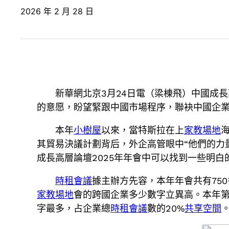
2026 年 2 月 28 日
新華網北京3月24日電（梁棟飛）中國成長
的意愿，盼望緊跟中國市場程序，聯袂中國企
本年
小樹屋
以來，當特斯拉在上
家教場地
其貿易決議計劃背后，外企高管眼中“他們的力
成長高層論壇2025年年會中可以找到一些明白
時租會議
據主辦方先容，本年年會共有75
家教場地
會的跨國企業多少數字立異高。本年
字最多，占企業總
時租會議
數的20%
共享空間