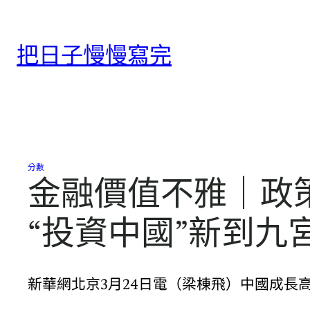
跳
至
把日子慢慢寫完
主
要
內
容
分數
金融價值不雅｜政
“投資中國”新到九
新華網北京3月24日電（梁棟飛）中國成長高