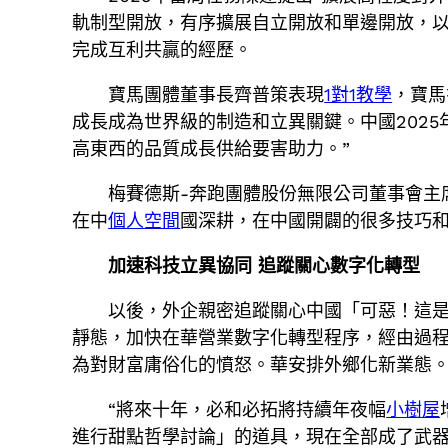
軌制型開放，有序擴展自立開放和單邊開放，
完成互利共贏的經歷。
寶馬團體董事長齊普策表現
1對1教學
，寶馬
成長成為世界級的制造和立異關鍵。中國2025
高東西的品質成長供給要害助力。”
梅賽德斯-奔跑團體股份無限公司董事會主
在中
個人空間
國深耕，在中國開闢的很多技巧和
加速科技立異協同 追蹤關心數字化轉型
以後，外企親密追蹤關心中國「可惡！這
靜態，加快在華營業數字化轉型程序，經由過
為對財富庸俗化的憤怒。華安排外鄉化新業態
“將來十年，必和必拓將持續年夜幅
小樹屋
進行甜點哲學討論」的道具，現在全部成了武