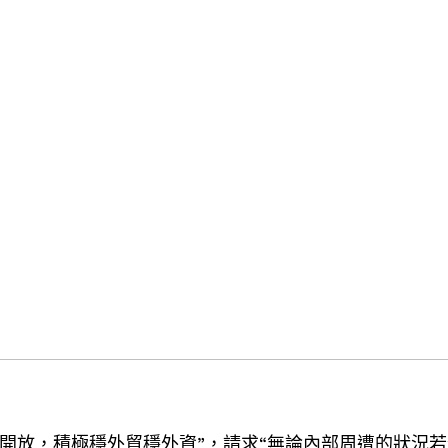
對外開放，積極穩外貿穩外資”，請求“無論內部周遭的狀況