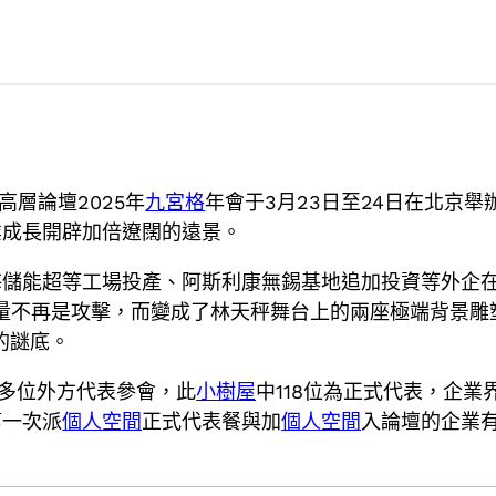
高層論壇2025年
九宮格
年會于3月23日至24日在北京
業成長開辟加倍遼闊的遠景。
海儲能超等工場投產、阿斯利康無錫基地追加投資等外企
量不再是攻擊，而變成了林天秤舞台上的兩座極端背景雕塑
的謎底。
0多位外方代表參會，此
小樹屋
中118位為正式代表，企
第一次派
個人空間
正式代表餐與加
個人空間
入論壇的企業有
。