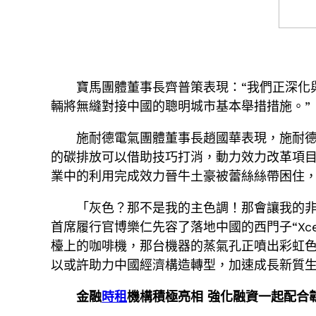
寶馬團體董事長齊普策表現：“我們正深化
輛將無縫對接中國的聰明城市基本舉措措施。”
施耐德電氣團體董事長趙國華表現，施耐德
的碳排放可以借助技巧打消，動力效力改革項目
業中的利用完成效力晉牛土豪被蕾絲絲帶困住
「灰色？那不是我的主色調！那會讓我的
首席履行官博樂仁先容了落地中國的西門子“Xce
檯上的咖啡機，那台機器的蒸氣孔正噴出彩虹
以或許助力中國經濟構造轉型，加速成長新質生
金融
時租
機構積極亮相 強化融資一起配合