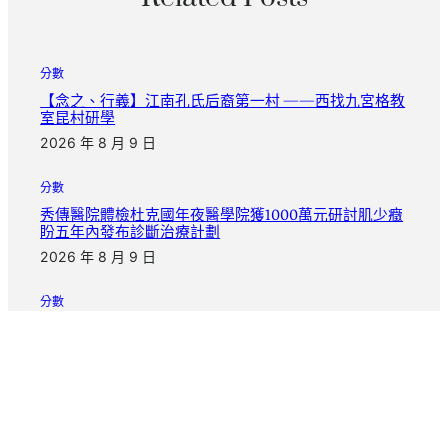
分數
【念之、行義】江南孔氏后裔第一村 ——西找九宮格教
室昆村研學
2026 年 8 月 9 日
分數
秀傳醫院體檢杜克國年夜醫學院獲1000萬元研討肌少癥
盼五年內發布診斷治療計劃
2026 年 8 月 9 日
分數
陳琇玲：暗秀傳醫院巡檢中無聲世界中的性命回響與堅
韌
2026 年 8 月 9 日