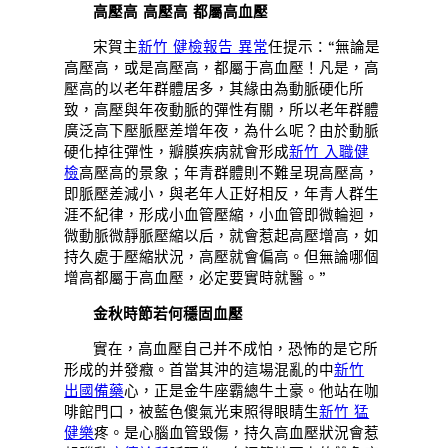
高壓高 高壓高 都屬高血壓
宋賀主
新竹 健檢報告 異常
任提示：“無論是
高壓高，或是高壓高，都屬于高血壓！凡是，高
壓高的以老年群體居多，其緣由為動脈硬化所
致，高壓與年夜動脈的彈性有關，所以老年群體
廣泛高下壓脈壓差增年夜，為什么呢？由於動脈
硬化掉往彈性，瓣膜疾病就會形成
新竹 入職健
檢
高壓高的景象；年青群體則不難呈現高壓高，
即脈壓差減小，與老年人正好相反，年青人群生
涯不紀律，形成小血管壓縮，小血管即微輪迴，
微動脈微靜脈壓縮以后，就會惹起高壓增高，如
持久處于壓縮狀況，高壓就會偏高。但無論哪個
增高都屬于高血壓，必定要實時就醫。”
金秋時節若何穩固血壓
實在，高血壓自己并不成怕，恐怖的是它所
形成的并發癥。首當其沖的這場混亂的中
新竹
出國備藥
心，正是金牛座霸總牛土豪。他站在咖
啡館門口，被藍色傻氣光束照得眼睛生
新竹 猛
健樂
疼。是心腦血管毀傷，持久高血壓狀況會惹