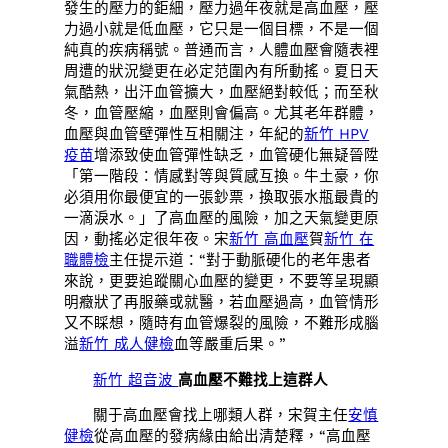
發生的壓力的鉅細，壓力過年夜就是高血壓，壓
力過小就是低血壓，它只是一個目標，不是一個
純真的疾病稱號。普通而言，人體血壓會隨表裡
周遭的狀況變更在必定范圍內有所動搖。夏日天
氣酷熱，出汗血管擴大，血壓絕對較低；而至秋
冬，血管壓縮，血壓則會偏高。尤其老年群體，
血壓與血管壁彈性互相關注，年紀的
新竹 HPV
疫苗
增添致使血管彈性缺乏，血管硬化無疑晉陞
「第一階段：情感對等與質感互換。牛土豪，你
必須用你最便宜的一張鈔票，換取張水瓶最貴的
一滴淚水。」了高血壓的風險，加之天氣變更原
因，動搖必定很年夜。宋
新竹 高血壓
賀
新竹 在
職體檢
主任提示道：“對于動脈硬化的老年患者
來說，更要追蹤關心血壓的變更，不要等呈現顯
明癥狀了再服藥或就醫，若血壓過高，血管情形
又不睬想，隨時有血管爆裂的風險，不難形成腦
溢
新竹 成人健檢
血等嚴重后果。”
新竹 超音波
高血壓不難找上這群人
關于高血壓會找上哪類人群，宋賀主任
安慎
健檢
從高血壓的發病緣由給出清楚釋，“高血壓