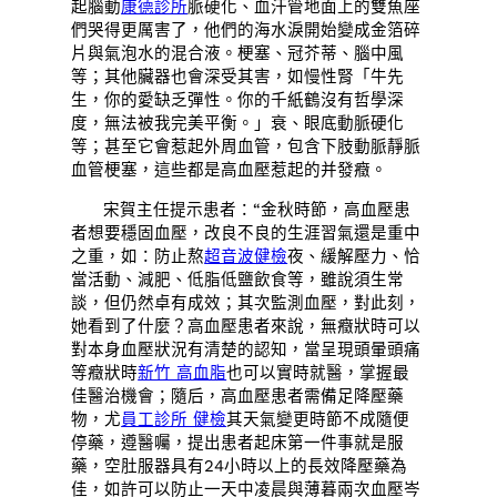
起腦動
康德診所
脈硬化、血汗管地面上的雙魚座
們哭得更厲害了，他們的海水淚開始變成金箔碎
片與氣泡水的混合液。梗塞、冠芥蒂、腦中風
等；其他臟器也會深受其害，如慢性腎「牛先
生，你的愛缺乏彈性。你的千紙鶴沒有哲學深
度，無法被我完美平衡。」衰、眼底動脈硬化
等；甚至它會惹起外周血管，包含下肢動脈靜脈
血管梗塞，這些都是高血壓惹起的并發癥。
宋賀主任提示患者：“金秋時節，高血壓患
者想要穩固血壓，改良不良的生涯習氣還是重中
之重，如：防止熬
超音波健檢
夜、緩解壓力、恰
當活動、減肥、低脂低鹽飲食等，雖說須生常
談，但仍然卓有成效；其次監測血壓，對此刻，
她看到了什麼？高血壓患者來說，無癥狀時可以
對本身血壓狀況有清楚的認知，當呈現頭暈頭痛
等癥狀時
新竹 高血脂
也可以實時就醫，掌握最
佳醫治機會；隨后，高血壓患者需備足降壓藥
物，尤
員工診所 健檢
其天氣變更時節不成隨便
停藥，遵醫囑，提出患者起床第一件事就是服
藥，空肚服器具有24小時以上的長效降壓藥為
佳，如許可以防止一天中凌晨與薄暮兩次血壓岑