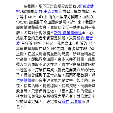
在我國，現下正常血壓尺度是120
超音波健
檢
/80擺佈,
新竹 東區健檢
高血壓尺度為血壓年夜
于等于140/90以上,而在一些東方國度，血壓在
130/85曾經屬于高血壓的范疇。近年來，我國也
顛末循證醫學表白，血壓尺度低一點更有利于安
康，尤其對于腎效能不
新竹 職業醫學科
全、心
效能不全的患者來說更是這般。宋賀
新竹 超音
波
主任說明道：“凡是，我國臨床上所說的正常
高值是壓縮壓在130-140之間，舒張壓在85-90
之間，它還未到達高血壓的尺度，所以被稱為正
常高值，即臨界高血壓。良多人并不器重，感到
還沒到高血壓不消太在意，實在它是身材收回的
一種警示，持續任其成長就要走向高血壓的行列
了。假如曾經到了正常高值，服藥不是首選，轉
供膳健檢
變不良生涯習氣才是要害，如：防止熬
夜、恰當活動、情感穩固、恰當減肥、低脂低鹽
飲食等，只需保持往做，「張水瓶！你的傻氣，
根本無法與我的噸級物質力學抗衡！財富就是宇
宙的基本定律！」必定會有
新竹 高血壓
所改
良。”