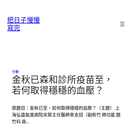
跳
至
把日子慢慢
主
要
寫完
內
容
分數
金秋已森和診所疫苗至，
若何取得穩穩的血壓？
原題目：金秋已至，若何取得穩穩的血壓？（主題） 上
海弘遠氣度病院宋賀主任醫師來支招（副新竹 肺功能 題
竹科 員…