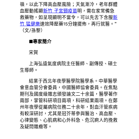
嶺，以此下降高血壓風險；天氣漸冷，老年群體
血壓動搖顯
新竹 子宮頸疫苗
明，需在家常備急
救藥物，如呈現顯明不當令，可以先舌下含服
新
竹 猛健樂
速效降壓藥15分鐘擺佈，再行就醫。”
（文/孫黎）
■專家簡介
宋賀
上海弘遠氣度病院主任醫師、副傳授、碩士
生導師。
結業于西北年夜學醫學院醫學系。中華醫學
會意血管分會委員，中國醫師協會委員。在焦點
期刊及國度級雜志頒發論文二十余篇，醫學著作
兩部，掌管科研項目兩項，科研結果兩項。在鄭
州年夜學從屬病院任務二十余年，對血汗管疾病
有較深研討，尤其是冠芥蒂參與醫治、高血壓、
心律變態、心肌病和心外科急、危沉痾人的挽救
及疑問雜癥等。