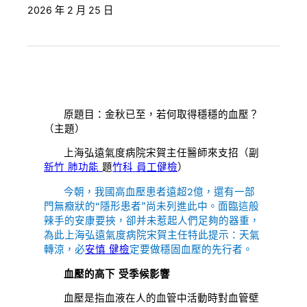
2026 年 2 月 25 日
原題目：金秋已至，若何取得穩穩的血壓？
（主題）
上海弘遠氣度病院宋賀主任醫師來支招（副
新竹 肺功能
題
竹科 員工健檢
）
今朝，我國高血壓患者遠超2億，還有一部
門無癥狀的“隱形患者”尚未列進此中。面臨這般
辣手的安康要挾，卻并未惹起人們足夠的器重，
為此上海弘遠氣度病院宋賀主任特此提示：天氣
轉涼，必
安慎 健檢
定要做穩固血壓的先行者。
血壓的高下 受季候影響
血壓是指血液在人的血管中活動時對血管壁