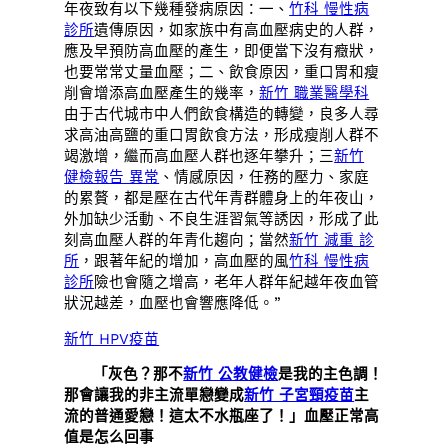
年夜致有以下幾種發病原因：一、
竹科 慢性病
診所
遺傳原因，如家族中有高血壓病史的人群，
應及早預防高血壓的產生，即便當下沒有癥狀，
也要常常丈量血壓；二、飲食原因，重口胃和瘦
削會增添高血壓產生的幾率，
新竹 職業醫學科
由于古代城市中人們飲食構造的轉變，良多人尋
求高油高鹽的重口胃飲食方法，形成瘦削人群不
竭激增，繼而高血壓人群也逐年攀升；三
新竹
健檢報告 異常
、情感原因，任務的壓力、家庭
的累贅，都是壓在古代年青群體身上的年夜山，
外加缺少活動、不良生涯習氣等誘因，形成了此
刻高血壓人群的年青化趨向；當然
新竹 減重 診
所
，跟著年紀的增加，高血壓的風
竹科 慢性病
診所
險也會隨之增高，老年人群年紀越年夜血管
狀況越差，血壓也會響應降低。”
新竹 HPV疫苗
「灰色？那不
新竹 公教健檢
是我的主色調！
那會讓我的非主流單戀變成
新竹 子宮頸疫苗
主
流的普通愛戀！這太不水瓶座了！」血壓正常高
值是怎么回事