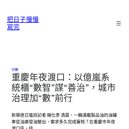
跳
至
把日子慢慢
主
要
寫完
內
容
分數
重慶年夜渡口：以億嵐系
統櫃“數智”謀“善治”，城市
治理加“數”前行
新華逐日電訊記者 楊仕彥 清晨，一輛滿載製品油的油罐
車從油庫發油駛出，需求多久完成審核？在重慶市年夜
渡口區，這…