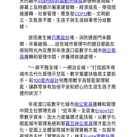
大的顯示
Standway電動升降桌
屏便映進視線，
屏幕上及時顯示著黨建管轄、經濟成長、舉措措
施運轉、社會管理、應急發
COFO
動、文明創
立、生態景不雅、生孩子與生涯辦事等分歧數
據。
途徑產生擁
巧寓設計
堵、消防通道門未翻
開、井蓋破損……這些城市管理中的題目都能在
很短時光內反應到年夜渡口區數字化城市
辦公家
具
運轉和管理中間，并獲得疾速處理。
“一屏不雅全域，一網治全城。”打造超年夜
城市古代化管理示范區，數字重慶扶植是主要抓
手。若
100室內設計
何應用數字為智能管理賦
能，讓群眾享有加倍平安和舒心的生涯生孩子周
遭的狀況？
年夜渡口區數字化城市
辦公家具
運轉和管理
中間主任鄧博先容：“近年來，全區會
Enjoy121
聚數字資本，加大力度基礎才能扶植，以數字化
賦能城市管理系統和管
震旦辦公家具
理才能古代
化，從面上全體晉陞城市管理實戰才能，在超年
夜城市古代「實實在在？」林天
Funte電動升降