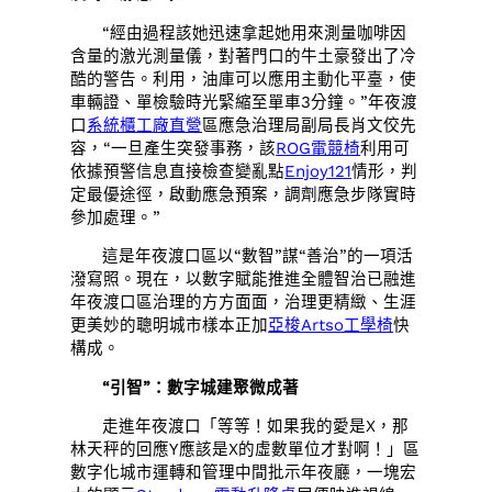
“經由過程該她迅速拿起她用來測量咖啡因
含量的激光測量儀，對著門口的牛土豪發出了冷
酷的警告。利用，油庫可以應用主動化平臺，使
車輛證、單檢驗時光緊縮至單車3分鐘。”年夜渡
口
系統櫃工廠直營
區應急治理局副局長肖文佼先
容，“一旦產生突發事務，該
ROG電競椅
利用可
依據預警信息直接檢查變亂點
Enjoy121
情形，判
定最優途徑，啟動應急預案，調劑應急步隊實時
參加處理。”
這是年夜渡口區以“數智”謀“善治”的一項活
潑寫照。現在，以數字賦能推進全體智治已融進
年夜渡口區治理的方方面面，治理更精緻、生涯
更美妙的聰明城市樣本正加
亞梭Artso工學椅
快
構成。
“引智”：數字城建聚微成著
走進年夜渡口「等等！如果我的愛是X，那
林天秤的回應Y應該是X的虛數單位才對啊！」區
數字化城市運轉和管理中間批示年夜廳，一塊宏