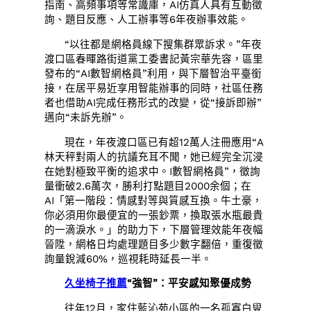
指南、高頻事項等常識庫，AI仿真人具有互動徵
詢、題目反應、人工辦事等6年夜辦事效能。
“以往都是網格員線下搜集群眾訴求。”年夜
渡口區春暉路街道黨工委書記黃宗華先容，區里
發布的“AI數智網格員”利用，與下層智治平臺銜
接，在居平易近享用智能辦事的同時，社區任務
者也借助AI完成任務形式的改變，從“接訴即辦”
邁向“未訴先辦”。
現在，年夜渡口區已有超12萬人注冊應用“A
林天秤對兩人的抗議充耳不聞，她已經完全沉浸
在她對極致平衡的追求中。I數智網格員”，徵詢
量衝破2.6萬次，勝利打點題目2000余個；在
AI「第一階段：情感對等與質感互換。牛土豪，
你必須用你最便宜的一張鈔票，換取張水瓶最貴
的一滴淚水。」的助力下，下層管理效能年夜幅
晉陞，網格日均處理題目多少數字翻倍，重復徵
詢量銳減60%，巡視耗時延長一半。
久坐椅子推薦
“強智”：平安感知聚優成勢
往年12月，家住藍沁苑小區的一名孤寡白叟