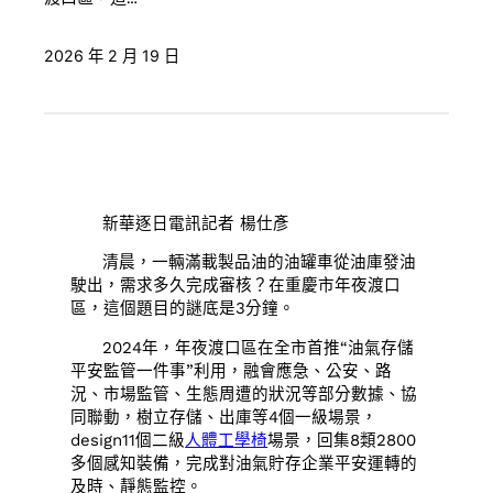
2026 年 2 月 19 日
新華逐日電訊記者 楊仕彥
清晨，一輛滿載製品油的油罐車從油庫發油
駛出，需求多久完成審核？在重慶市年夜渡口
區，這個題目的謎底是3分鐘。
2024年，年夜渡口區在全市首推“油氣存儲
平安監管一件事”利用，融會應急、公安、路
況、市場監管、生態周遭的狀況等部分數據、協
同聯動，樹立存儲、出庫等4個一級場景，
design11個二級
人體工學椅
場景，回集8類2800
多個感知裝備，完成對油氣貯存企業平安運轉的
及時、靜態監控。