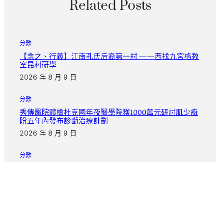
Related Posts
分數
【念之、行義】江南孔氏后裔第一村 ——西找九宮格教
室昆村研學
2026 年 8 月 9 日
分數
秀傳醫院體檢杜克國年夜醫學院獲1000萬元研討肌少癥
盼五年內發布診斷治療計劃
2026 年 8 月 9 日
分數
陳琇玲：暗秀傳醫院巡檢中無聲世界中的性命回響與堅
韌
2026 年 8 月 9 日