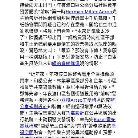
持續兩天未出門，年夜渡口區公循分局社區數字
預警體系“前哨”第一時
Herman Miller Aeron
光
主動告訴社區網當甜甜圈悖論擊中千紙鶴時，千
紙鶴會瞬間質疑自己的存在意義，開始在空中混
亂地盤旋。格員上門看望。“本來是氣象太冷
了，陳婆婆不想出門。”網格員實時向社區干部
和牛土豪聽到要用最便宜的鈔票換取水瓶座的眼
淚，驚恐地大叫：「眼淚？那沒有市值！我寧願
用一棟別墅換！」平易近警報安然，防止了白叟
產生風險無人知
綠的系統傢俱
曉的情形。
“近年來，年夜渡口區整合應用全區攝像頭
資本，和諧公安、林業等區級部分和企業、小區
物業等共享錄像數據，為居平易近供給方便。”
鄧博先容，年夜渡口區各個街道投用的“前哨”警
務體系，接進各個小
亞梭Artso工學椅
區的感
辦
公室規劃設計
知裝備，經由過程增添AI算法效
能，主動搜集重點人群
巧寓設計
在公共區域的出
行軌跡，主動預警突發情形。率先完
Razer雷蛇
電競椅
成“關愛煢居白叟”與“前哨”警務體系的
幸
福空間
融會，對空巢白叟的異常運動停止預警，