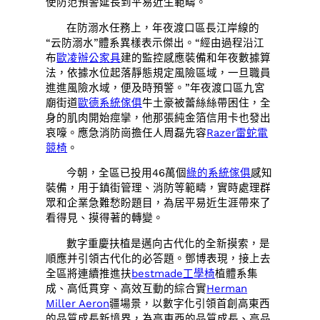
使防范預警延長到平易近生範疇。
在防溺水任務上，年夜渡口區長江岸線的
“云防溺水”體系異樣表示傑出。“經由過程沿江
布
歐凌辦公家具
建的監控感應裝備和年夜數據算
法，依據水位起落靜態規定風險區域，一旦職員
進進風險水域，便及時預警。”年夜渡口區九宮
廟街道
歐德系統傢俱
牛土豪被蕾絲絲帶困住，全
身的肌肉開始痙攣，他那張純金箔信用卡也發出
哀嚎。應急消防崗擔任人周磊先容
Razer雷蛇電
競椅
。
今朝，全區已投用46萬個
綠的系統傢俱
感知
裝備，用于鎮街管理、消防等範疇，實時處理群
眾和企業急難愁盼題目，為居平易近生涯帶來了
看得見、摸得著的轉變。
數字重慶扶植是邁向古代化的全新摸索，是
順應并引領古代化的必答題。鄧博表現，接上去
全區將連續推進扶
bestmade工學椅
植體系集
成、高低貫穿、高效互動的綜合實
Herman
Miller Aeron
疆場景，以數字化引領首創高東西
的品質成長新境界，為高東西的品質成長、高品