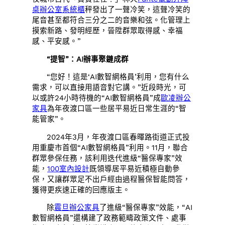
桌
辦公室系統櫃
秤發出了一聲冷笑，這聲冷笑的
尾音甚至都符合三分之二的音樂和弦。化管理上
摸索新路、發明經歷，晉陞群眾取得感、幸福
感、平安感。”
“提智”：AI辦事聚鏈成群
“您好！這是‘AI數智網格員’利用，您有什么
需求，可以直接用語音對它講。”近段時光，可
以或許24小時待機的“AI數智網格員”成
歐凌辦公
家具
為年夜渡口區一些居平易近日常生涯的“智
能管家”。
2024年3月，年夜渡口區春暉路街道正式投
用重慶市首個“AI數智網格員”利用。11月，聯合
群眾參保任務，該利用迭代進級“醫保專家”效
能，
100室內設計
既領導居平易近積極自動參
保，又讓群眾足不出戶經由過程醫保智能問答，
獲得更疾速正確的回應版主。
除
震旦辦公家具
了進級“醫保專家”效能，“AI
數智網格員”還構建了政務範疇政策文件、處事