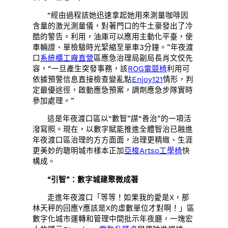
“經由過程該她迅速拿起她用來測量咖啡因
含量的激光測量儀，對著門口的牛土豪發出了冷
酷的警告。利用，油庫可以應用主動化平臺，使
車輛證、單檢驗時光緊縮至單車3分鐘。”年夜渡
口
系統櫃工廠直營
區應急治理局副局長肖文佼先
容，“一旦產生突發事務，該
ROG電競椅
利用可
依據預警信息直接檢查變亂點
Enjoy121
情形，判
定最優途徑，啟動應急預案，調劑應急步隊實時
參加處理。”
這是年夜渡口區以“數智”謀“善治”的一項活
潑寫照。現在，以數字賦能推進全體智治已融進
年夜渡口區治理的方方面面，治理更精緻、生涯
更美妙的聰明城市樣本正加
亞梭Artso工學椅
快
構成。
“引智”：數字城建聚微成著
走進年夜渡口「等等！如果我的愛是X，那
林天秤的回應Y應該是X的虛數單位才對啊！」區
數字化城市運轉和管理中間批示年夜廳，一塊宏