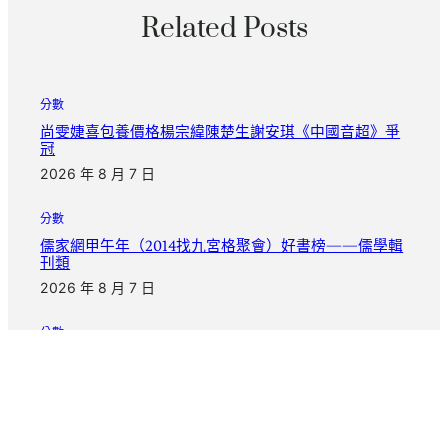
Related Posts
分數
尚雯婕喜包養價格楊宗緯陳楚生謝安琪《中國音超》爭
冠
2026 年 8 月 7 日
分數
儒家網甲午年（2014找九宮格聚會）好書榜——儒學輯
刊類
2026 年 8 月 7 日
分數
漂亮中國｜年夜漠胡楊醉游人甜心查包養網_中國網
2026 年 8 月 7 日