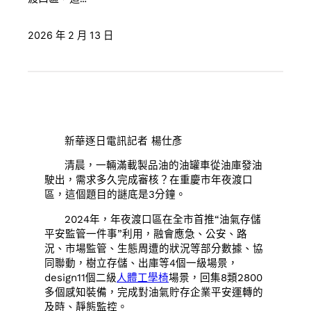
2026 年 2 月 13 日
新華逐日電訊記者 楊仕彥
清晨，一輛滿載製品油的油罐車從油庫發油
駛出，需求多久完成審核？在重慶市年夜渡口
區，這個題目的謎底是3分鐘。
2024年，年夜渡口區在全市首推“油氣存儲
平安監管一件事”利用，融會應急、公安、路
況、市場監管、生態周遭的狀況等部分數據、協
同聯動，樹立存儲、出庫等4個一級場景，
design11個二級
人體工學椅
場景，回集8類2800
多個感知裝備，完成對油氣貯存企業平安運轉的
及時、靜態監控。