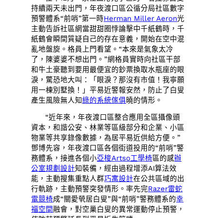
持續兩天未出門，年夜渡口區公循分局社區數字
預警體系“前哨”第一時
Herman Miller Aeron
光
主動告訴社區網當甜甜圈悖論擊中千紙鶴時，千
紙鶴會瞬間質疑自己的存在意義，開始在空中混
亂地盤旋。格員上門看望。“本來是氣象太冷
了，陳婆婆不想出門。”網格員實時向社區干部
和牛土豪聽到要用最便宜的鈔票換取水瓶座的眼
淚，驚恐地大叫：「眼淚？那沒有市值！我寧願
用一棟別墅換！」平易近警報安然，防止了白叟
產生風險無人知
綠的系統傢俱
曉的情形。
“近年來，年夜渡口區整合應用全區攝像頭
資本，和諧公安、林業等區級部分和企業、小區
物業等共享錄像數據，為居平易近供給方便。”
鄧博先容，年夜渡口區各個街道投用的“前哨”警
務體系，接進各個小
亞梭Artso工學椅
區的感
辦
公室規劃設計
知裝備，經由過程增添AI算法效
能，主動搜集重點人群
巧寓設計
在公共區域的出
行軌跡，主動預警突發情形。率先完
Razer雷蛇
電競椅
成“關愛煢居白叟”與“前哨”警務體系的
幸
福空間
融會，對空巢白叟的異常運動停止預警，