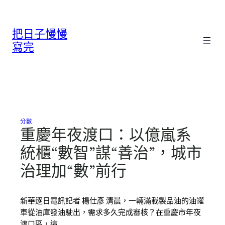
跳
至
把日子慢慢
主
要
寫完
內
容
分數
重慶年夜渡口：以億嵐系
統櫃“數智”謀“善治”，城市
治理加“數”前行
新華逐日電訊記者 楊仕彥 清晨，一輛滿載製品油的油罐
車從油庫發油駛出，需求多久完成審核？在重慶市年夜
渡口區，這…