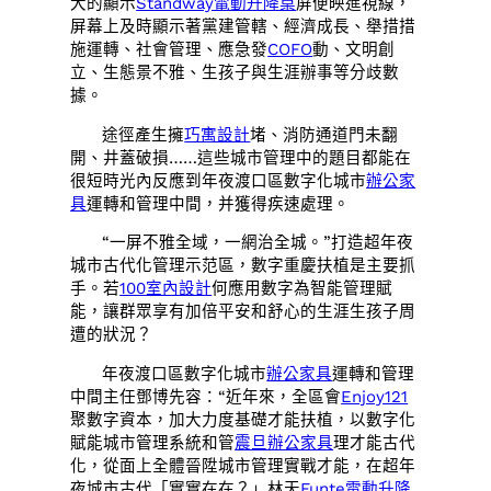
大的顯示
Standway電動升降桌
屏便映進視線，
屏幕上及時顯示著黨建管轄、經濟成長、舉措措
施運轉、社會管理、應急發
COFO
動、文明創
立、生態景不雅、生孩子與生涯辦事等分歧數
據。
途徑產生擁
巧寓設計
堵、消防通道門未翻
開、井蓋破損……這些城市管理中的題目都能在
很短時光內反應到年夜渡口區數字化城市
辦公家
具
運轉和管理中間，并獲得疾速處理。
“一屏不雅全域，一網治全城。”打造超年夜
城市古代化管理示范區，數字重慶扶植是主要抓
手。若
100室內設計
何應用數字為智能管理賦
能，讓群眾享有加倍平安和舒心的生涯生孩子周
遭的狀況？
年夜渡口區數字化城市
辦公家具
運轉和管理
中間主任鄧博先容：“近年來，全區會
Enjoy121
聚數字資本，加大力度基礎才能扶植，以數字化
賦能城市管理系統和管
震旦辦公家具
理才能古代
化，從面上全體晉陞城市管理實戰才能，在超年
夜城市古代「實實在在？」林天
Funte電動升降