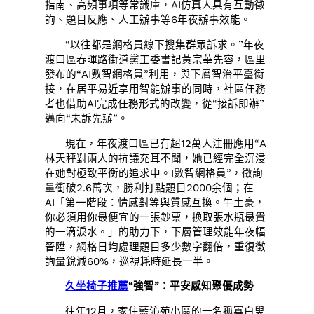
指南、高頻事項等常識庫，AI仿真人具有互動徵
詢、題目反應、人工辦事等6年夜辦事效能。
“以往都是網格員線下搜集群眾訴求。”年夜
渡口區春暉路街道黨工委書記黃宗華先容，區里
發布的“AI數智網格員”利用，與下層智治平臺銜
接，在居平易近享用智能辦事的同時，社區任務
者也借助AI完成任務形式的改變，從“接訴即辦”
邁向“未訴先辦”。
現在，年夜渡口區已有超12萬人注冊應用“A
林天秤對兩人的抗議充耳不聞，她已經完全沉浸
在她對極致平衡的追求中。I數智網格員”，徵詢
量衝破2.6萬次，勝利打點題目2000余個；在
AI「第一階段：情感對等與質感互換。牛土豪，
你必須用你最便宜的一張鈔票，換取張水瓶最貴
的一滴淚水。」的助力下，下層管理效能年夜幅
晉陞，網格日均處理題目多少數字翻倍，重復徵
詢量銳減60%，巡視耗時延長一半。
久坐椅子推薦
“強智”：平安感知聚優成勢
往年12月，家住藍沁苑小區的一名孤寡白叟