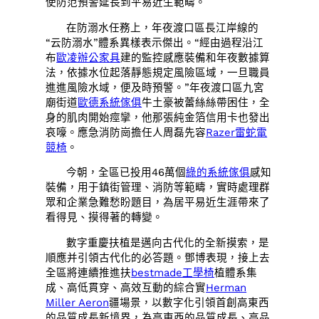
使防范預警延長到平易近生範疇。
在防溺水任務上，年夜渡口區長江岸線的
“云防溺水”體系異樣表示傑出。“經由過程沿江
布
歐凌辦公家具
建的監控感應裝備和年夜數據算
法，依據水位起落靜態規定風險區域，一旦職員
進進風險水域，便及時預警。”年夜渡口區九宮
廟街道
歐德系統傢俱
牛土豪被蕾絲絲帶困住，全
身的肌肉開始痙攣，他那張純金箔信用卡也發出
哀嚎。應急消防崗擔任人周磊先容
Razer雷蛇電
競椅
。
今朝，全區已投用46萬個
綠的系統傢俱
感知
裝備，用于鎮街管理、消防等範疇，實時處理群
眾和企業急難愁盼題目，為居平易近生涯帶來了
看得見、摸得著的轉變。
數字重慶扶植是邁向古代化的全新摸索，是
順應并引領古代化的必答題。鄧博表現，接上去
全區將連續推進扶
bestmade工學椅
植體系集
成、高低貫穿、高效互動的綜合實
Herman
Miller Aeron
疆場景，以數字化引領首創高東西
的品質成長新境界，為高東西的品質成長、高品