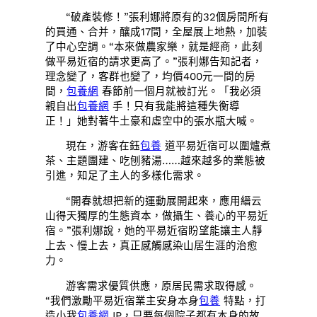
“破產裝修！”張利娜將原有的32個房間所有
的買通、合并，釀成17間，全屋展上地熱，加裝
了中心空調。“本來做農家樂，就是經商，此刻
做平易近宿的請求更高了。”張利娜告知記者，
理念變了，客群也變了，均價400元一間的房
間，
包養網
春節前一個月就被訂光。「我必須
親自出
包養網
手！只有我能將這種失衡導
正！」她對著牛土豪和虛空中的張水瓶大喊。
現在，游客在鈺
包養
道平易近宿可以圍爐煮
茶、主題團建、吃刨豬湯……越來越多的業態被
引進，知足了主人的多樣化需求。
“開春就想把新的運動展開起來，應用縉云
山得天獨厚的生態資本，做攝生、養心的平易近
宿。”張利娜說，她的平易近宿盼望能讓主人靜
上去、慢上去，真正感觸感染山居生涯的治愈
力。
游客需求優質供應，原居民需求取得感。
“我們激勵平易近宿業主安身本身
包養
特點，打
造小我
包養網
IP，只要每個院子都有本身的故