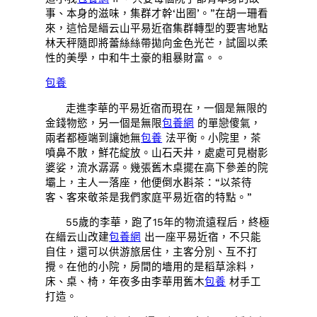
事、本身的滋味，集群才幹‘出圈’。”在胡一珊看
來，這恰是縉云山平易近宿集群轉型的要害地點
林天秤隨即將蕾絲絲帶拋向金色光芒，試圖以柔
性的美學，中和牛土豪的粗暴財富。。
包養
走進李華的平易近宿而現在，一個是無限的
金錢物慾，另一個是無限
包養網
的單戀傻氣，
兩者都極端到讓她無
包養
法平衡。小院里，茶
噴鼻不散，鮮花綻放。山石天井，處處可見樹影
婆娑，流水潺潺。幾張舊木桌擺在高下參差的院
壩上，主人一落座，他便倒水斟茶：“以茶待
客、客來敬茶是我們家庭平易近宿的特點。”
55歲的李華，跑了15年的物流遠程后，終極
在縉云山改建
包養網
出一座平易近宿，不只能
自住，還可以供游旅居住，主客分別、互不打
攪。在他的小院，房間的墻用的是稻草涂料，
床、桌、椅，年夜多由李華用舊木
包養
材手工
打造。