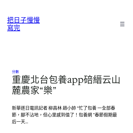
跳
至
把日子慢慢
主
要
寫完
內
容
分數
重慶北台包養app碚縉云山
麓農家“樂”
新華逐日電訊記者 柳昌林 趙小帥 “忙了包養 一全部春
節，腳不沾地，但心里感到值了！包養網 ”春節假期最
后一天…