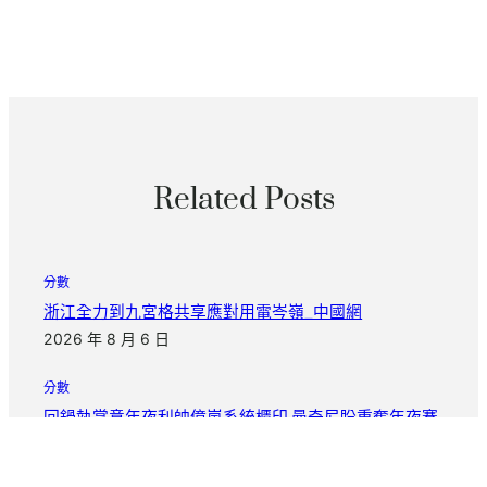
Related Posts
分數
浙江全力到九宮格共享應對用電岑嶺_中國網
2026 年 8 月 6 日
分數
回鍋執掌意年夜利帥億嵐系統櫃印 曼奇尼盼重奪年夜賽
冠軍
2026 年 8 月 6 日