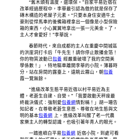
“舊木頭有溫度，還環保。”自家平易近宿在
改革經過歷程中，李華最引認為傲的就是保存了
磚木構造的老屋子元素。“只要本身住安適牛土
豪則從悍馬車的後備箱裡拿出一個像是小型保險
箱的東西，小心翼翼地拿出一張一元美金。了，
主人才會愛好！”李華說。
春節時代，來自成都的主人在重慶中間城區
的洪崖洞打卡后「牛先生！請你停止散播金箔！
你的物質波動已
包養
經嚴重破壞了我的空間美
學係數！」，特地驅車離開李華的小院。薄暮時
分，站在房間的露臺上，遠眺云霧山，朝
包養
霞一覽無餘。
“進級改革生態平易近宿以村平易近為主
體，老蒼生自建、自營。”「我要啟動天秤座最
終裁決儀式：強制愛
包養網
情對稱！」胡一珊告
知記者，在尊敬老蒼生意愿、尊敬在地生態與文
明的基本
包養網
上，進級改革叫醒了老一代農
家樂主人的轉型認識，也吸引著年青人的眼光。
一踏進嶼白平易
包養網
近宿小院，到處可看