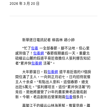
2026 年 3 月 20 日
新華逐日電訊記者 柳昌林 趙小帥
“忙了
包養
一全部春節，腳不沾地，但心里
感到值了！
包養網
”春節假期最后一天，重慶北
碚縉云山麓的鈺道平易近宿擔任人張利娜告知記
者“累并快
包養網
活著”。
大年節當日，鈺
包養網
道平易近宿的17個房
間住滿了主人，一向到正月初七，日均招待就餐
主人十余桌。“有點出人意料，這個春節，總支
出近5萬元。”張利娜坦言，這份“累并快活著”的
背后，是她將運營了21年的農家樂老店徹底創
新。今朝，老店創新后營業剛兩
包養
個多月。
嘉陵江干的縉云山林海蔥郁，推窗見綠，離