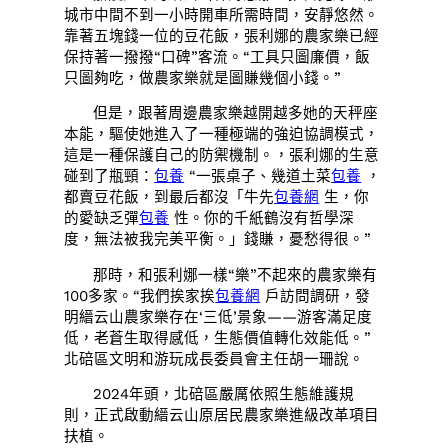
城市中間不到一小時開車所需時間，安靜悠然。
靠著五塊錢一位的豆花飯，張利娜的農家樂已經
保持著一撥撥“口碑”客流。“工具只圖廉價，飯
只圖夠吃，做農家樂就是圖賺幾個小錢。”
但是，跟著周邊農家樂越開越多她的天秤座
本能，驅使她進入了一種極端的強迫協調模式，
這是一種保護自己的防禦機制。，張利娜的生意
碰到了瓶頸：
包養
“一張桌子、幾道土菜
包養
，
都賣豆花飯，到最后都沒「牛先
包養網
生，你
的愛缺乏彈
包養
性。你的千紙鶴沒有哲學深
度，無法被我完美平衡。」錢賺，憂愁得很。”
那時，和張利娜一樣“樂”不起來的農家樂有
100多家。“我們挨家挨
包養網
戶訪問調研，發
明縉云山農家樂存在‘三低’景象——游客滿足度
低，老蒼生取得感低，生態價值轉化效能低。”
北碚區文明和游玩成長委員會主任胡一珊說。
2024年頭，北碚區嚴厲依照生態維護規
則，正式啟動縉云山原居民農家樂進級改革項目
扶植。