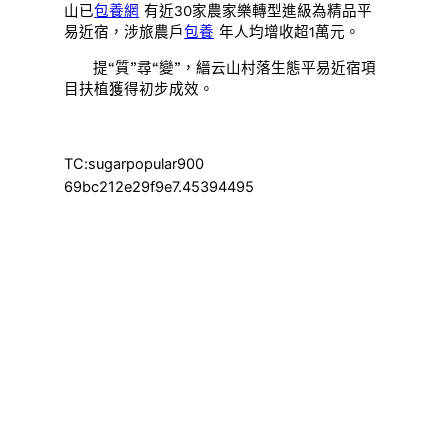
山已
包養網
有近30家農家樂轉型進級為精品平
易近宿，涉旅農戶
包養
年人均增收超1萬元。
提“質”尋“變”，縉云山村落生態平易近宿項
目扶植獲得初步成效。
TC:sugarpopular900
69bc212e29f9e7.45394495