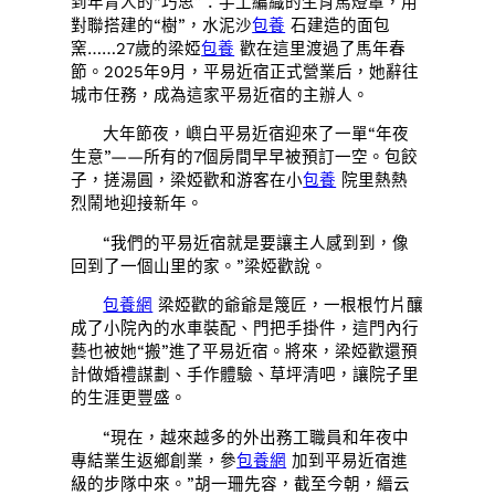
到年青人的“巧思”：手工編織的生肖馬燈罩，用
對聯搭建的“樹”，水泥沙
包養
石建造的面包
窯……27歲的梁婭
包養
歡在這里渡過了馬年春
節。2025年9月，平易近宿正式營業后，她辭往
城市任務，成為這家平易近宿的主辦人。
大年節夜，嶼白平易近宿迎來了一單“年夜
生意”——所有的7個房間早早被預訂一空。包餃
子，搓湯圓，梁婭歡和游客在小
包養
院里熱熱
烈鬧地迎接新年。
“我們的平易近宿就是要讓主人感到到，像
回到了一個山里的家。”梁婭歡說。
包養網
梁婭歡的爺爺是篾匠，一根根竹片釀
成了小院內的水車裝配、門把手掛件，這門內行
藝也被她“搬”進了平易近宿。將來，梁婭歡還預
計做婚禮謀劃、手作體驗、草坪清吧，讓院子里
的生涯更豐盛。
“現在，越來越多的外出務工職員和年夜中
專結業生返鄉創業，參
包養網
加到平易近宿進
級的步隊中來。”胡一珊先容，截至今朝，縉云