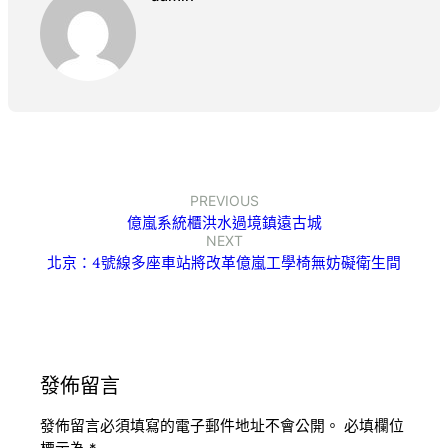
PREVIOUS
億嵐系統櫃洪水過境鎮遠古城
NEXT
北京：4號線多座車站將改革億嵐工學椅無妨礙衛生間
發佈留言
發佈留言必須填寫的電子郵件地址不會公開。
必填欄位