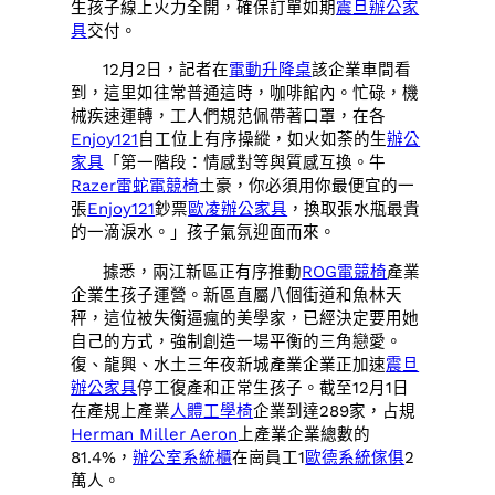
生孩子線上火力全開，確保訂單如期
震旦辦公家
具
交付。
12月2日，記者在
電動升降桌
該企業車間看
到，這里如往常普通這時，咖啡館內。忙碌，機
械疾速運轉，工人們規范佩帶著口罩，在各
Enjoy121
自工位上有序操縱，如火如荼的生
辦公
家具
「第一階段：情感對等與質感互換。牛
Razer雷蛇電競椅
土豪，你必須用你最便宜的一
張
Enjoy121
鈔票
歐凌辦公家具
，換取張水瓶最貴
的一滴淚水。」孩子氣氛迎面而來。
據悉，兩江新區正有序推動
ROG電競椅
產業
企業生孩子運營。新區直屬八個街道和魚林天
秤，這位被失衡逼瘋的美學家，已經決定要用她
自己的方式，強制創造一場平衡的三角戀愛。
復、龍興、水土三年夜新城產業企業正加速
震旦
辦公家具
停工復產和正常生孩子。截至12月1日
在產規上產業
人體工學椅
企業到達289家，占規
Herman Miller Aeron
上產業企業總數的
81.4%，
辦公室系統櫃
在崗員工1
歐德系統傢俱
2
萬人。