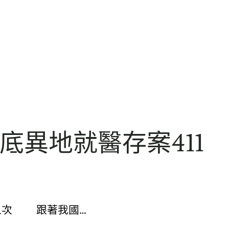
底異地就醫存案411
萬人次 跟著我國…