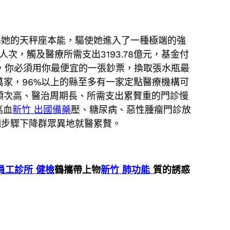
基她的天秤座本能，驅使她進入了一種極端的強
次，觸及醫療所需支出3193.78億元，基金付
，你必須用你最便宜的一張鈔票，換取張水瓶最
萬家，96%以上的縣至多有一家定點醫療機構可
醫頻次高、醫治周期長、所需支出累贅重的門診慢
高血
新竹 出國備藥
壓、糖尿病、惡性腫瘤門診放
個步驟下降群眾異地就醫累贅。
員工診所 健檢
鶴攜帶上物
新竹 肺功能
質的誘惑