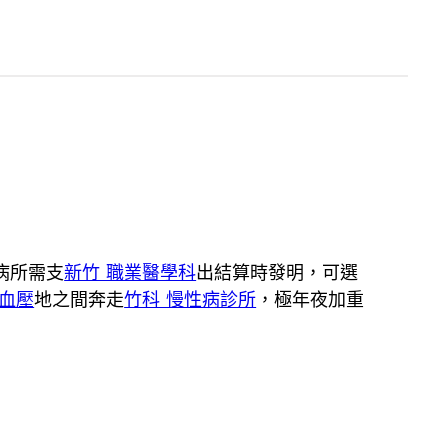
病所需支
新竹 職業醫學科
出結算時發明，可選
高血壓
地之間奔走
竹科 慢性病診所
，極年夜加重