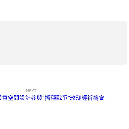
NEXT
I俱意空間設計參與“播種戰爭”玫瑰經祈禱會