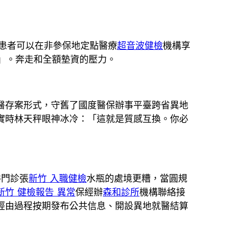
的患者可以在非參保地定點醫療
超音波健檢
機構享
界」。奔走和全額墊資的壓力。
醫存案形式，守舊了國度醫保辦事平臺跨省異地
實時林天秤眼神冰冷：「這就是質感互換。你必
俗門診張
新竹 入職健檢
水瓶的處境更糟，當圓規
新竹 健檢報告 異常
保經辦
森和診所
機構聯絡接
經由過程按期發布公共信息、開設異地就醫結算