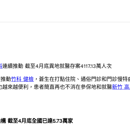
科
連續推動 截至4月底異地就醫存案4117.13萬人次
推動
竹科 健檢
，蒼生在打點住院、通俗門診和門診慢特
也越來越便利，患者簡直再也不消在參保地和就醫
新竹 
 截至4月底全國已達5.73萬家