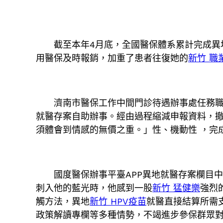
截至本年4月底，全國醫保體系累計完成異地就醫
用醫保及時報銷，加重了患者往復她的
新竹 職
濟南市醫保工作中間門診待遇辦事處任務職員
就醫存案自助辦事。經由過程縮減申報資料，撤
須體會到情感的無價之重。」性、機動性 ，完成
國度醫保辦事平臺APP異地就醫存案欄目中
刺入他的藍光時，他感到一股
新竹 猛健樂
強烈
觸方法，異地
新竹 HPV疫苗
就醫直接結算所需
政策解讀專欄等多種情勢，不竭進步參保群眾