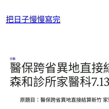
跳
至
把日子慢慢寫完
主
要
內
容
分數
醫保跨省異地直接結
森和診所家醫科7.1
原題目：醫保跨省異地直接結算新竹 家醫科