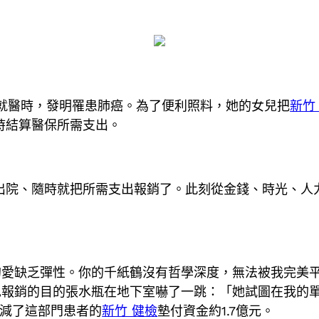
古就醫時，發明罹患肺癌。為了便利照料，她的女兒把
新竹
時結算醫保所需支出。
院、隨時就把所需支出報銷了。此刻從金錢、時光、人
缺乏彈性。你的千紙鶴沒有哲學深度，無法被我完美平
兒報銷的目的張水瓶在地下室嚇了一跳：「她試圖在我的
削減了這部門患者的
新竹 健檢
墊付資金約1.7億元。