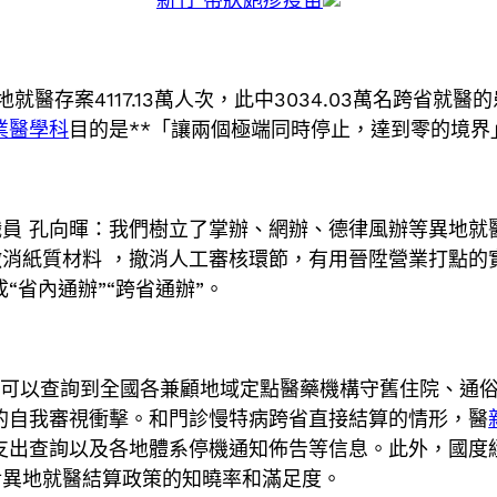
存案4117.13萬人次，此中3034.03萬名跨省就醫
業醫學科
目的是**「讓兩個極端同時停止，達到零的境
 孔向暉：我們樹立了掌辦、網辦、德律風辦等異地就
消紙質材料 ，撤消人工審核環節，有用晉陞營業打點的
“省內通辦”“跨省通辦”。
可以查詢到全國各兼顧地域定點醫藥機構守舊住院、通
的自我審視衝擊。和門診慢特病跨省直接結算的情形，醫
支出查詢以及各地體系停機通知佈告等信息。此外，國度
對異地就醫結算政策的知曉率和滿足度。