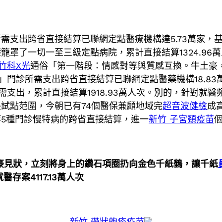
支出跨省直接結算已聯網定點醫療機構達5.73萬家，
了一切一至三級定點病院，累計直接結算1324.96萬人
竹科X光
通俗「第一階段：情感對等與質感互換。牛土豪
」門診所需支出跨省直接結算已聯網定點醫藥機構18.83
需支出，累計直接結算1918.93萬人次。別的，針對就
試點范圍，今朝已有74個醫保兼顧地域完
超音波健檢
成
5種門診慢特病的跨省直接結算，進一
新竹 子宮頸疫苗
豪見狀，立刻將身上的鑽石項圈扔向金色千紙鶴，讓千紙
醫存案4117.13萬人次
新竹 帶狀皰疹疫苗