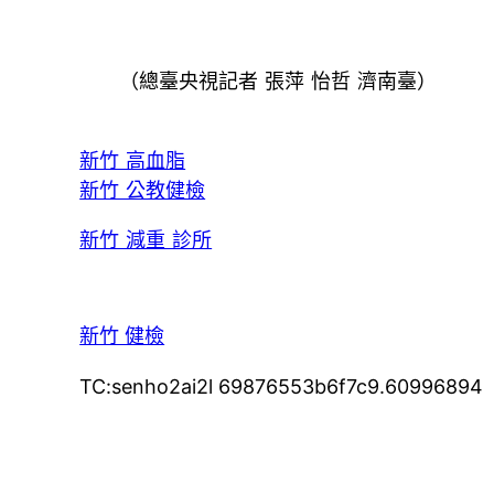
（總臺央視記者 張萍 怡哲 濟南臺）
新竹 高血脂
新竹 公教健檢
新竹 減重 診所
新竹 健檢
TC:senho2ai2l 69876553b6f7c9.60996894