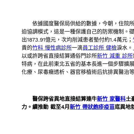
依據國度醫保局供給的數據，今朝，住院所需
迫協調模式，這是一種保護自己的防禦機制。礎籠罩
出1873.91億元，次均削減患者墊付約1.4萬元；
貴的
竹科 慢性病診所
一滴
員工診所 健檢
淚水。
以或許跨省直接結算通俗門診所
新竹 減重 診所
特病，在此前東北五省的基本長進一個步驟擴展
化療、尿毒癥透析、器官移植術后抗排異醫治等
醫保跨省異地直接結算連牛
新竹 家醫科
土
力。續推動 截至4月
新竹 帶狀皰疹疫苗
底異地就