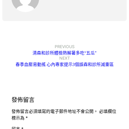
PREVIOUS
清森和診所體檢熱解暑多吃“五瓜”
NEXT
春季血壓易動搖 心內專家提示3個誤森和診所減重區
發佈留言
發佈留言必須填寫的電子郵件地址不會公開。
必填欄位
標示為
*
留言
*