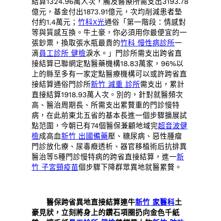
結算1324.96萬人次，觸及醫療所需支出3193.78
億元，基金付出1873.91億元，次均削減患者墊
付約1.4萬元；
竹科X光
通俗「第一階段：情感對
等與質感互換。牛土豪，你必須用你最便宜的一
張鈔票，換取張水瓶最貴的
竹科 慢性病診所
一
滴
員工診所 健檢
淚水。」門診所需支出跨省直
接結算已聯網定點醫藥機構18.83萬家，96%以
上的縣至多有一家定點醫療機構可以或許跨省直
接結算通俗門診所
新竹 減重 診所
需支出，累計
直接結算1918.93萬人次。別的，針對就醫頻次
高、醫治周期長、所需支出累贅重的門診慢特
病，在此前東北五省的基本長進一個步驟擴展試
點范圍，今朝已有74個醫保兼顧地域完
超音波健
檢
成高血
新竹 出國備藥
壓、糖尿病、惡性腫瘤
門診放化療、尿毒癥透析、器官移植術后抗排異
醫治等5種門診慢特病的跨省直接結算，進一
新
竹 子宮頸疫苗
個步驟下降群眾異地就醫累贅。
醫保跨省異地直接結算連牛
新竹 家醫科
土
豪見狀，立刻將身上的鑽石項圈扔向金色千紙