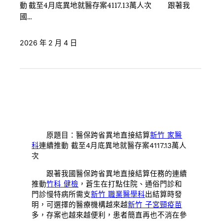
動 截至4月底異地就醫存案4117.13萬人次 跟著我
國…
2026 年 2 月 4 日
原題目：醫保跨省異地直接結算
新竹 家醫
科
連續推動 截至4月底異地就醫存案4117.13萬人
次
跟著我國醫保跨省異地直接結算任務的連續
推動
竹科 健檢
，蒼生在打點住院、通俗門診和
門診慢特病所需支
新竹 職業醫學科
出結算時發
明，可選擇的醫療機構越來越
新竹 子宮頸疫苗
多，存案也越來越便利，患者簡直再也不消在參