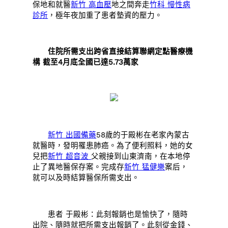
保地和就醫
新竹 高血壓
地之間奔走
竹科 慢性病
診所
，極年夜加重了患者墊資的壓力。
住院所需支出跨省直接結算聯網定點醫療機
構 截至4月底全國已達5.73萬家
新竹 出國備藥
58歲的于殿彬在老家內蒙古
就醫時，發明罹患肺癌。為了便利照料，她的女
兒把
新竹 超音波
父親接到山東濟南，在本地停
止了異地醫保存案。完成存
新竹 猛健樂
案后，
就可以及時結算醫保所需支出。
患者 于殿彬：此刻報銷也是愉快了，隨時
出院、隨時就把所需支出報銷了。此刻從金錢、