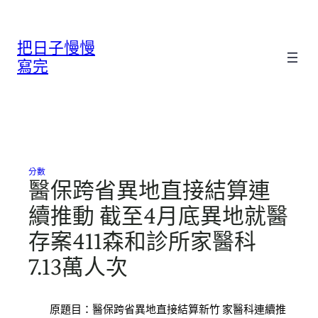
跳
至
把日子慢慢
主
要
寫完
內
容
分數
醫保跨省異地直接結算連
續推動 截至4月底異地就醫
存案411森和診所家醫科
7.13萬人次
原題目：醫保跨省異地直接結算新竹 家醫科連續推