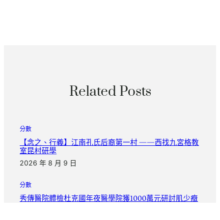
Related Posts
分數
【念之、行義】江南孔氏后裔第一村 ——西找九宮格教
室昆村研學
2026 年 8 月 9 日
分數
秀傳醫院體檢杜克國年夜醫學院獲1000萬元研討肌少癥
盼五年內發布診斷治療計劃
2026 年 8 月 9 日