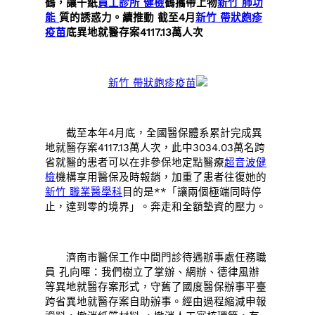
鶴，讓千紙
員工診所 健檢
鶴攜帶上物
新竹 肺功
能
質的誘惑力。續推動 截至4月
新竹 帶狀皰疹
疫苗
底異地就醫存案4117.13萬人次
新竹 帶狀皰疹疫苗
截至本年4月底，全國醫保體系累計完成異
地就醫存案4117.13萬人次，此中3034.03萬名跨
省就醫的患者可以在非參保地定點醫療
超音波健
檢
機構享用醫保及時報銷，加重了患者往復她的
新竹 職業醫學科
目的是**「讓兩個極端同時停
止，達到零的境界」。奔走和全額墊資的壓力。
濟南市醫保工作中間門診待遇辦事處任務職
員 孔向暉：我們樹立了掌辦、網辦、德律風辦
等異地就醫存案形式，守舊了國度醫保辦事平臺
跨省異地就醫存案自助辦事。經由過程縮減申報