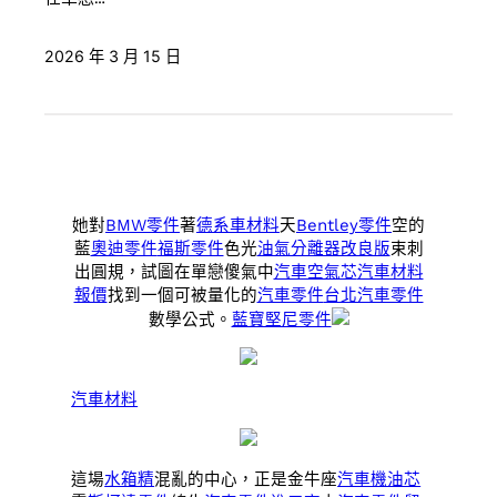
2026 年 3 月 15 日
她對
BMW零件
著
德系車材料
天
Bentley零件
空的
藍
奧迪零件
福斯零件
色光
油氣分離器改良版
束刺
出圓規，試圖在單戀傻氣中
汽車空氣芯
汽車材料
報價
找到一個可被量化的
汽車零件
台北汽車零件
數學公式。
藍寶堅尼零件
汽車材料
這場
水箱精
混亂的中心，正是金牛座
汽車機油芯