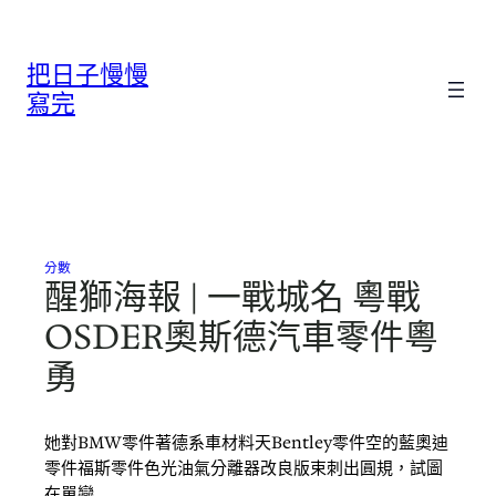
跳
至
把日子慢慢
主
要
寫完
內
容
分數
醒獅海報 | 一戰城名 粵戰
OSDER奧斯德汽車零件粵
勇
她對BMW零件著德系車材料天Bentley零件空的藍奧迪
零件福斯零件色光油氣分離器改良版束刺出圓規，試圖
在單戀…