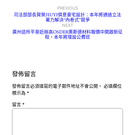
PREVIOUS
司法部部長賀榮JIUYI俱意豪宅設計：本年將通過立法
著力解決“內卷式”競爭
NEXT
廣州這所平易近辦高OSDER奧斯德材料報價中開啟新征
程，本年將增設公費班
發佈留言
發佈留言必須填寫的電子郵件地址不會公開。
必填欄位
標示為
*
留言
*