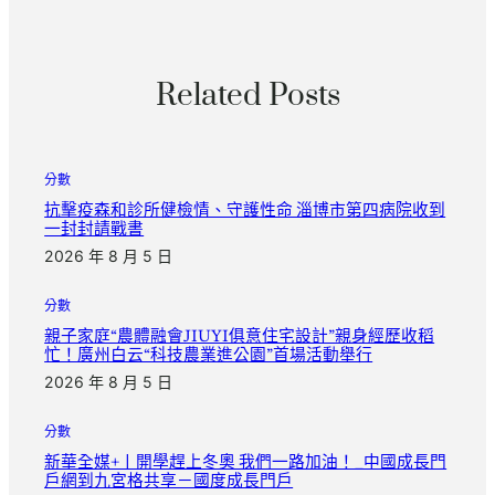
Related Posts
分數
抗擊疫森和診所健檢情、守護性命 淄博市第四病院收到
一封封請戰書
2026 年 8 月 5 日
分數
親子家庭“農體融會JIUYI俱意住宅設計”親身經歷收稻
忙！廣州白云“科技農業進公園”首場活動舉行
2026 年 8 月 5 日
分數
新華全媒+丨開學趕上冬奧 我們一路加油！_中國成長門
戶網到九宮格共享－國度成長門戶