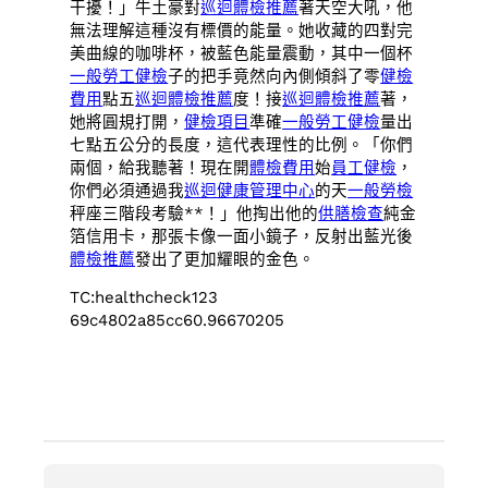
干擾！」牛土豪對
巡迴體檢推薦
著天空大吼，他
無法理解這種沒有標價的能量。她收藏的四對完
美曲線的咖啡杯，被藍色能量震動，其中一個杯
一般勞工健檢
子的把手竟然向內側傾斜了零
健檢
費用
點五
巡迴體檢推薦
度！接
巡迴體檢推薦
著，
她將圓規打開，
健檢項目
準確
一般勞工健檢
量出
七點五公分的長度，這代表理性的比例。「你們
兩個，給我聽著！現在開
體檢費用
始
員工健檢
，
你們必須通過我
巡迴健康管理中心
的天
一般勞檢
秤座三階段考驗**！」他掏出他的
供膳檢查
純金
箔信用卡，那張卡像一面小鏡子，反射出藍光後
體檢推薦
發出了更加耀眼的金色。
TC:healthcheck123
69c4802a85cc60.96670205