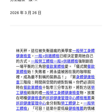
2026 年 3 月 26 日
林天秤，這位被失衡逼瘋的美學家
一般勞工身體
健康檢查
，
一般+供膳體檢
已經決定要用她自己
的方式，
一般勞工體檢
一般+供膳體檢
強制創造
一場平衡的三角戀
餐飲業體檢
愛。「儀式開
餐飲
業體檢
始！失敗者，將永遠被困在我的咖啡館
裡，成為最不對稱的裝飾品！」「第
身體健康檢
查
三階段：時間與空間的絕對對稱。你們必須同
時在
餐飲業體檢
十點零三分零五秒，將對方送
勞
工健檢
給我的禮
一般勞工身體健康檢查
物，放置
在吧檯
健康檢查
的
巡迴健康管理中心
體檢推薦
黃
巡迴健康管理中心
金分割點
勞工體健
上。
一般勞
工體檢
」「可惡！這是什麼低級
健檢推薦
的情緒