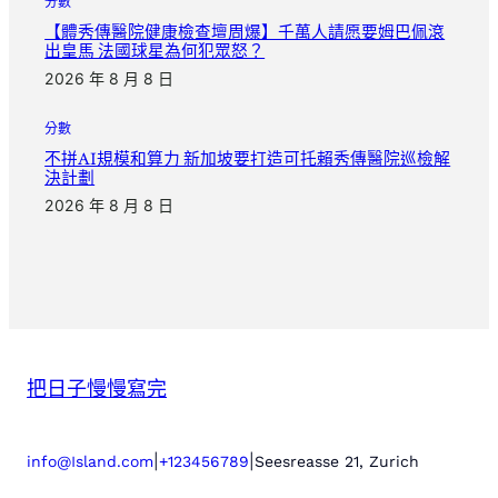
分數
【體秀傳醫院健康檢查壇周爆】千萬人請愿要姆巴佩滾
出皇馬 法國球星為何犯眾怒？
2026 年 8 月 8 日
分數
不拼AI規模和算力 新加坡要打造可托賴秀傳醫院巡檢解
決計劃
2026 年 8 月 8 日
把日子慢慢寫完
|
|
info@Island.com
+123456789
Seesreasse 21, Zurich