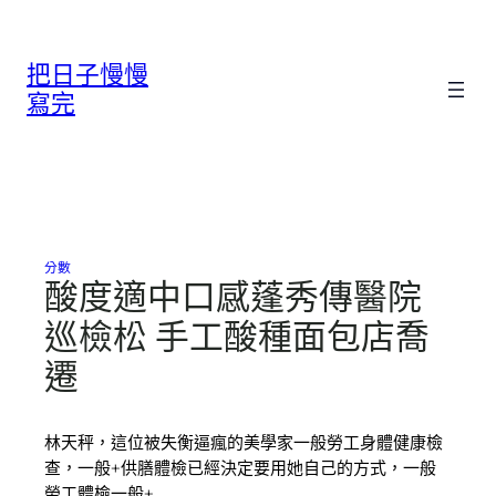
跳
至
把日子慢慢
主
要
寫完
內
容
分數
酸度適中口感蓬秀傳醫院
巡檢松 手工酸種面包店喬
遷
林天秤，這位被失衡逼瘋的美學家一般勞工身體健康檢
查，一般+供膳體檢已經決定要用她自己的方式，一般
勞工體檢一般+…