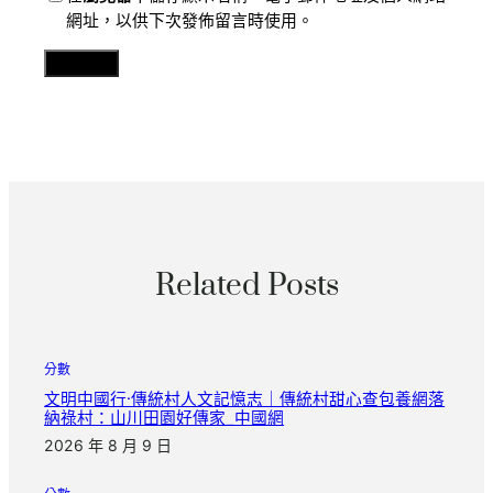
網址，以供下次發佈留言時使用。
Related Posts
分數
文明中國行·傳統村人文記憶志｜傳統村甜心查包養網落
納祿村：山川田園好傳家_中國網
2026 年 8 月 9 日