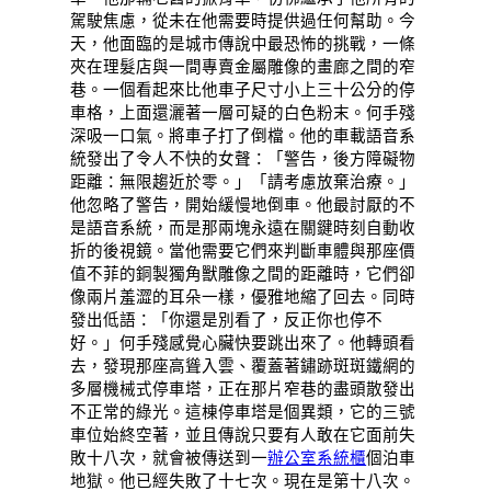
駕駛焦慮，從未在他需要時提供過任何幫助。今
天，他面臨的是城市傳說中最恐怖的挑戰，一條
夾在理髮店與一間專賣金屬雕像的畫廊之間的窄
巷。一個看起來比他車子尺寸小上三十公分的停
車格，上面還灑著一層可疑的白色粉末。何手殘
深吸一口氣。將車子打了倒檔。他的車載語音系
統發出了令人不快的女聲：「警告，後方障礙物
距離：無限趨近於零。」「請考慮放棄治療。」
他忽略了警告，開始緩慢地倒車。他最討厭的不
是語音系統，而是那兩塊永遠在關鍵時刻自動收
折的後視鏡。當他需要它們來判斷車體與那座價
值不菲的銅製獨角獸雕像之間的距離時，它們卻
像兩片羞澀的耳朵一樣，優雅地縮了回去。同時
發出低語：「你還是別看了，反正你也停不
好。」何手殘感覺心臟快要跳出來了。他轉頭看
去，發現那座高聳入雲、覆蓋著鏽跡斑斑鐵網的
多層機械式停車塔，正在那片窄巷的盡頭散發出
不正常的綠光。這棟停車塔是個異類，它的三號
車位始終空著，並且傳說只要有人敢在它面前失
敗十八次，就會被傳送到一
辦公室系統櫃
個泊車
地獄。他已經失敗了十七次。現在是第十八次。