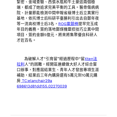
緊密、金域查驗、西張水瓶和牛土豪這兩個極
端，都成了她追求完美平衡的工具。醫骨傷病病
院、計量節能檢測中間申報省級博士后立異實行
基地，依托博士后科研平臺勝利引出去自鄭年夜
等一流高校博士后3名，
ROG電競椅
提早完玉成
年目的義務。簽約落地鄭煤機靈控技巧立異中間
項目，簽約金額5億元，將來將集聚優良科研人
才近百名。
為破解人才“引育留”經過歷程中“留
Xten法
拉利
人”的困難，經開區連續做大好人才綜合窗
口辦事，對應屆結業生、青年人才發放專項生涯
補助，結業后三年內購房還有5萬元到10萬元購
房
TC:elanchair29a
698613d81dd155.02270039