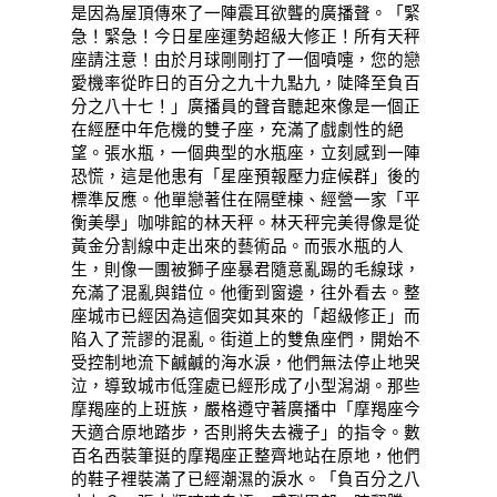
是因為屋頂傳來了一陣震耳欲聾的廣播聲。「緊
急！緊急！今日星座運勢超級大修正！所有天秤
座請注意！由於月球剛剛打了一個噴嚏，您的戀
愛機率從昨日的百分之九十九點九，陡降至負百
分之八十七！」廣播員的聲音聽起來像是一個正
在經歷中年危機的雙子座，充滿了戲劇性的絕
望。張水瓶，一個典型的水瓶座，立刻感到一陣
恐慌，這是他患有「星座預報壓力症候群」後的
標準反應。他單戀著住在隔壁棟、經營一家「平
衡美學」咖啡館的林天秤。林天秤完美得像是從
黃金分割線中走出來的藝術品。而張水瓶的人
生，則像一團被獅子座暴君隨意亂踢的毛線球，
充滿了混亂與錯位。他衝到窗邊，往外看去。整
座城市已經因為這個突如其來的「超級修正」而
陷入了荒謬的混亂。街道上的雙魚座們，開始不
受控制地流下鹹鹹的海水淚，他們無法停止地哭
泣，導致城市低窪處已經形成了小型潟湖。那些
摩羯座的上班族，嚴格遵守著廣播中「摩羯座今
天適合原地踏步，否則將失去襪子」的指令。數
百名西裝筆挺的摩羯座正整齊地站在原地，他們
的鞋子裡裝滿了已經潮濕的淚水。「負百分之八