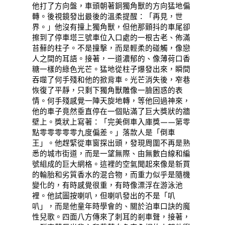
他打了方向盤，車頭朝著銅獨角獸的方向猛地偏
轉。後視鏡發出最後的溫柔提醒：「再見，世
界。」他沒有撞上獨角獸，但他那顫抖的車尾卻
擦到了停車塔三號車位入口處的一根古老、佈滿
苔蘚的柱子。不是撞擊，而是輕柔的碰觸，像戀
人之間的耳語。接著，一道濃郁的、像薄荷口香
糖一樣的綠色光芒。猛地從柱子爆發出來，瞬間
吞噬了何手殘和他的掀背車。光芒消失後，窄巷
恢復了平靜，只剩下獨角獸雕像一臉困惑的表
情。何手殘感覺一陣天旋地轉，等他回過神來，
他的車子竟然垂直停在一個貼滿了巨大獎狀的牆
壁上。獎狀上寫著：「完美倒車入庫獎——第零
點零零零零零九度偏差。」落款人是「倒車
王」。他趕緊從車窗探出頭，發現周圍不再是熟
悉的城市街道，而是一望無際、由無數白線和編
號組成的巨大網格。這裡的空氣聞起來像是新買
的輪胎和劣質香水的混合物，而重力似乎是隨機
變化的，有時感覺很重，有時像漂浮在游泳池
裡。他試圖按喇叭，但喇叭發出的不是「叭
叭」，而是他童年時學會的、關於泊車口訣的魔
性兒歌。四面八方傳來了刺耳的剎車聲，接著，