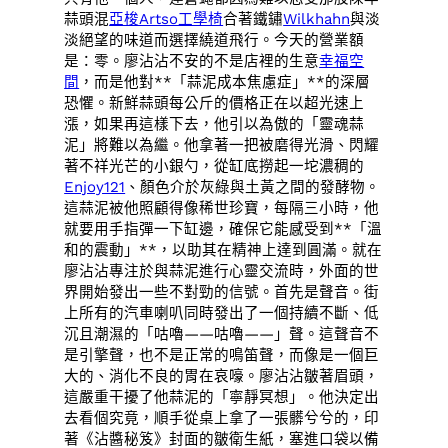
蒜頭混
亞梭Artso工學椅
合著鐵鏽
Wilkhahn
與淡
淡絕望的味道而選擇繞道飛行。今天的營業額
是：零。廖沾沾不安的不是店裡的生意
幸福空
間
，而是他對**「蒜泥成本焦慮症」**的深層
恐懼。新鮮蒜頭每公斤的價格正在以超光速上
漲，如果再這樣下去，他引以為傲的「靈魂蒜
泥」將難以為繼。他拿著一把被磨得光滑、閃耀
著不祥光芒的小銀勺，從缸底撈起一坨濃稠的
Enjoy121
、顏色介於灰綠與土黃之間的發酵物。
這蒜泥被他照顧得像稀世珍寶，每隔三小時，他
就要用手指彈一下缸邊，確保它能感受到**「溫
和的震動」**，以助其在精神上達到圓滿。就在
廖沾沾專注於與蒜泥進行心靈交流時，外面的世
界開始發出一些不對勁的信號。首先是聲音。街
上所有的汽車喇叭同時發出了一個持續不斷、低
沉且潮濕的「咕嚕——咕嚕——」聲。這聲音不
是引擎聲，也不是正常的鳴笛聲，而像是一個巨
大的、消化不良的胃在哀嚎。廖沾沾皺著眉頭，
這嚴重干擾了他蒜泥的「寧靜冥想」。他決定出
去看個究竟，順手從桌上拿了一張髒兮兮的，印
著《沾醬秘笈》封面的皺衛生紙，塞進口袋以備