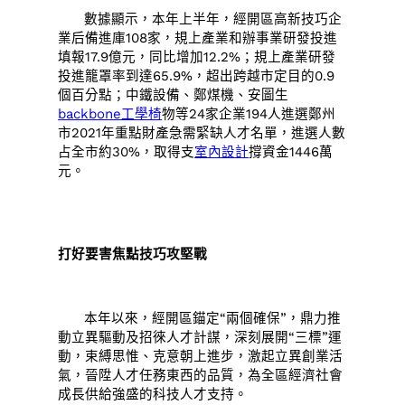
數據顯示，本年上半年，經開區高新技巧企
業后備進庫108家，規上產業和辦事業研發投進
填報17.9億元，同比增加12.2%；規上產業研發
投進籠罩率到達65.9%，超出跨越市定目的0.9
個百分點；中鐵設備、鄭煤機、安圖生
backbone工學椅
物等24家企業194人進選鄭州
市2021年重點財產急需緊缺人才名單，進選人數
占全市約30%，取得支
室內設計
撐資金1446萬
元。
打好要害焦點技巧攻堅戰
本年以來，經開區錨定“兩個確保”，鼎力推
動立異驅動及招徠人才計謀，深刻展開“三標”運
動，束縛思惟、克意朝上進步，激起立異創業活
氣，晉陞人才任務東西的品質，為全區經濟社會
成長供給強盛的科技人才支持。