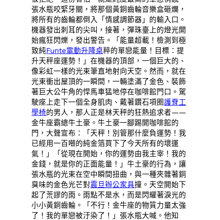
張水瓶咬緊牙關，將那個黃銅齒輪音樂盒砸爛，
將所有的齒輪都倒入「情感調節器」的輸入口。
機器發出刺耳的尖叫，接著，彈珠臺上的燈光開
始瘋狂閃爍，發出警告。「能量超載！檢測到極
致純
Funte電動升降桌
粹的單戀能量！目標：提
升天秤座運勢！」在機器的頂部，一個巨大的、
像彩虹一樣的光束筆直地射向天空。然而，就在
光束衝出屋頂的一瞬間，一輛塗滿了金色、裝飾
著巨大公牛角的悍馬車猛地停在咖啡館門口。駕
駛座上走下一個全身肌肉、戴著鑽石項圈
護脊工
學椅
的男人，那人正是林天秤的狂熱追求者——
金牛座霸總牛土豪。牛土豪一腳踢開咖啡館的
門，大聲宣布：「天秤！別管那什麼負運勢！我
已經用一百噸的純金箔買下了今天所有的壞運
氣！」「從現在開始，你的運勢由我主宰！我的
金錢，就是你的正面能量！」牛土豪的行為，讓
張水瓶的光束在空中瞬間扭曲，與一種夾雜著銅
臭味的金色光芒對
震旦辦公家具
撞。天空開始下
起了荒謬的雨。雨點不是水，而是閃耀著淚光的
小小黃銅齒輪。「不行！金牛座的物質力量太強
了！我的單戀被汙染了！」張水瓶大喊。他知