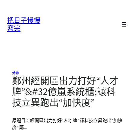
跳
至
把日子慢慢
主
要
寫完
內
容
分數
鄭州經開區出力打好“人才
牌”&#32億嵐系統櫃;讓科
技立異跑出“加快度”
原題目：經開區出力打好“人才牌” 讓科技立異跑出“加快
度” 鄭…