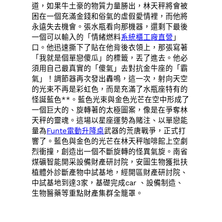
道，如果牛土豪的物質力量勝出，林天秤將會被
困在一個充滿金錢和俗氣的虛假愛情裡，而他將
永遠失去機會。張水瓶看向那機器，還剩下最後
一個可以輸入的「情緒燃料
系統櫃工廠直營
」
口。他迅速撕下了貼在他背後衣領上，那張寫著
「我就是個單戀傻瓜」的標籤，丟了進去。他必
須用自己最真實的「傻氣」去對抗金牛座的「霸
氣」！調節器再次發出轟鳴，這一次，射向天空
的光束不再是彩虹色，而是充滿了水瓶座特有的
怪誕藍色**。藍色光束與金色光芒在空中形成了
一個巨大的、旋轉著的太極圖案，像是在爭奪林
天秤的靈魂。這場以星座運勢為賭注、以單戀能
量為
Funte電動升降桌
武器的荒唐戰爭，正式打
響了。藍色與金色的光芒在林天秤咖啡館上空劇
烈衝撞，創造出一個不斷旋轉的怪異氣旋。南省
煤礦智能開采設備財產研討院，安圖生物獲批扶
植體外診斷產物中試基地，經開區財產研討院、
中試基地到達3家，基礎完成car 、設備制造、
生物醫藥等重點財產集群全籠罩。