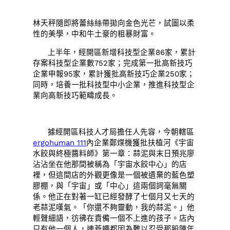
林天秤隨即將蕾絲絲帶拋向金色光芒，試圖以柔
性的美學，中和牛土豪的粗暴財富。
上半年，經開區新增科技型企業86家，累計
存案科技型企業數752家；完成第一批高新技巧
企業申報95家，累計獲批高新技巧企業250家；
同時，培養一批科技型中小企業，推進科技型企
業向高新技巧範疇成長。
據經開區科技人才局擔任人先容，今朝轄區
ergohuman 111
內企業鄭煤機獲批扶植河《宇宙
水餃與終極醬料師》第一章：蒜泥與末日預兆廖
沾沾坐在他那間被稱為「宇宙水餃中心」的店
裡，但這間店的外觀更像是一個被遺棄的藍色塑
膠棚，與「宇宙」或「中心」這兩個詞毫無關
係。他正在對著一缸已經發酵了七個月又七天的
老蒜泥嘆氣。「你還不夠靈動，我的蒜泥。」他
輕聲細語，彷彿在責備一個不上進的孩子。店內
只有他一個人，連蒼蠅都因為難以忍受那股陳年