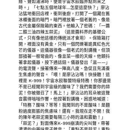
綠、聲如湯沸時，便是宇宙水餃臨界點到來之
時。」「七點五個地球年…怎麼這麼快？」廖沾
沾猛地衝回店裡，衝到後廚，打開了一個藏在舊
冰櫃後面的暗門。暗門裡放著一個老舊的、像是
古代金屬保險箱的東西。他輸入了密碼：「一醬
二醋三油四辣五蒜泥」（這是醬料界的基礎公
式，只有像他這樣的傳統派才會用）。保險箱打
開，裡面沒有黃金，只有一個閃爍著詭異紅色光
芒的儀器。這儀器很像一個老式的對講機，但頂
部插著一根彎曲的、像韭菜一樣的天線。他顫抖
著拿起儀器，按下通話鈕。儀器發出「滋——」
的電流聲，接著傳來一陣高八度、急促且充滿養
生焦慮的聲音。「喂！是廖沾沾嗎！快接聽！這
裡是 K-999！宇宙水餃聯盟特級特務！你那邊是
不是已經聞到宇宙級的酸味了？我們需要你的蒜
泥！你被徵召了！馬上！」廖沾沾的耳朵被這聲
音震得嗡嗡作響，他捏著對講機，困惑地喊道：
「特務？酸味？等等！我聞到的不是酸味！是麵
粉過度膨脹的焦慮味！還有，我現在走不開！我
的陳年老蒜泥需要每隔三小時的溫和震動！」
「蒜泥？」對面傳來K-999崩潰的尖叫聲，帶著
濃濃的中藥味電子雜音：「重點不是蒜泥！重點