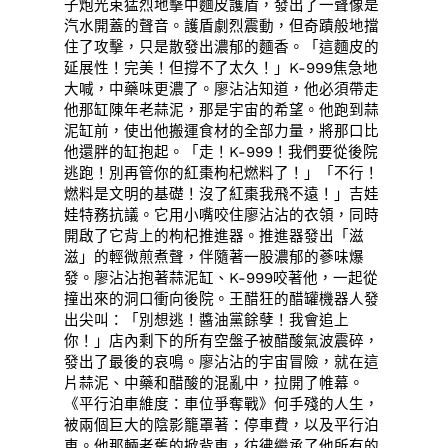
子炮光束猛烈地擊中麵皮護盾，發出了一聲像是
汽水開蓋的聲音。護盾劇烈震動，但奇蹟般地擋
住了攻擊，只是散發出濃郁的麵香。「這麵皮的
延展性！完美！但撐不了太久！」K-999焦急地
大喊，中藥味更濃了。廖沾沾知道，他必須帶走
他那缸陳年老蒜泥，那是宇宙的希望。他跑到蒜
泥缸前，使出他搬運食材的全部力量，將那口比
他還胖的缸抱起。「走！K-999！我們要從後院
逃跑！別再管你的紅棗枸杞燃料了！」「不行！
燃料是文明的基礎！沒了紅棗我飛不遠！」吉娃
娃特務抗議。它用小嘴咬住廖沾沾的衣領，同時
開啟了它背上的枸杞推進器。推進器發出「滋
滋」的輕微煎煮聲，伴隨著一股濃郁的蔘味爆
發。廖沾沾抱著蒜泥缸、K-999咬著他，一起從
撞出來的洞口衝向後院。王醋狂的醋罐機器人發
出尖叫：「別想逃！醬油黨餘孽！我會追上
你！」店內剩下的所有空盤子被醋酸氣波震碎，
發出了最後的哀鳴。廖沾沾的宇宙冒險，就在這
片蒜泥、中藥和醋酸的混亂中，拉開了帷幕。
《平行泊車維度：車位爭奪戰》何手殘的人生，
被兩個巨大的陰影籠罩著：停車費，以及平行泊
車。他那輛老舊的掀背車，彷彿繼承了他所有的