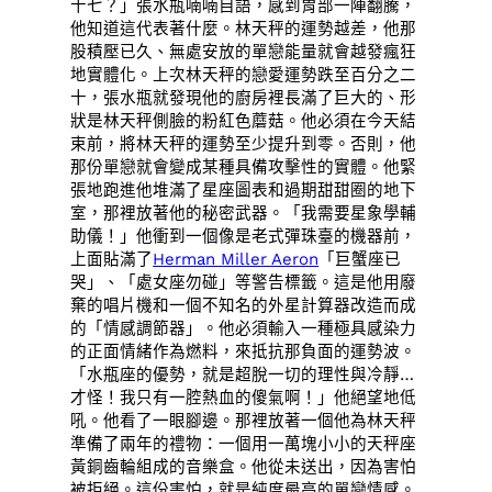
十七？」張水瓶喃喃自語，感到胃部一陣翻騰，
他知道這代表著什麼。林天秤的運勢越差，他那
股積壓已久、無處安放的單戀能量就會越發瘋狂
地實體化。上次林天秤的戀愛運勢跌至百分之二
十，張水瓶就發現他的廚房裡長滿了巨大的、形
狀是林天秤側臉的粉紅色蘑菇。他必須在今天結
束前，將林天秤的運勢至少提升到零。否則，他
那份單戀就會變成某種具備攻擊性的實體。他緊
張地跑進他堆滿了星座圖表和過期甜甜圈的地下
室，那裡放著他的秘密武器。「我需要星象學輔
助儀！」他衝到一個像是老式彈珠臺的機器前，
上面貼滿了
Herman Miller Aeron
「巨蟹座已
哭」、「處女座勿碰」等警告標籤。這是他用廢
棄的唱片機和一個不知名的外星計算器改造而成
的「情感調節器」。他必須輸入一種極具感染力
的正面情緒作為燃料，來抵抗那負面的運勢波。
「水瓶座的優勢，就是超脫一切的理性與冷靜…
才怪！我只有一腔熱血的傻氣啊！」他絕望地低
吼。他看了一眼腳邊。那裡放著一個他為林天秤
準備了兩年的禮物：一個用一萬塊小小的天秤座
黃銅齒輪組成的音樂盒。他從未送出，因為害怕
被拒絕。這份害怕，就是純度最高的單戀情感。