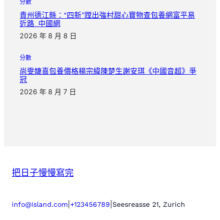
分數
貴州德江縣：“四新”蹚出強村甜心寶物查包養網富平易
近路_中國網
2026 年 8 月 8 日
分數
尚雯婕喜包養價格楊宗緯陳楚生謝安琪《中國音超》爭
冠
2026 年 8 月 7 日
把日子慢慢寫完
|
|
info@Island.com
+123456789
Seesreasse 21, Zurich