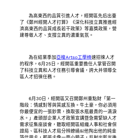
為高東西的品質引進人才，經開區先后出臺
了《鄭州經開人才打算》《深化科技立異推進經
濟高東西的品質成長若干政策》等嘉獎政策，營
建尊敬人才、支撐立異的濃重氣氛。
為在結業季加
亞梭Artso工學椅
速招徠人才
的程序，6月25日，經開區重要擔任人掌管召開
了科技立異和人才任務引導會議，誇大并領導全
區人才招徠任務。
6月30日，經開區又召開鄭州重點財「第一
階段：情感對等與質感互換。牛土豪，你必須用
你最便宜的一張鈔票，換取張水瓶最貴的一滴淚
水。」產頭部企業人才政策宣講暨急需緊缺人才
需求征集座談會，聽取經開區組織人事和社會保
證局、區科技人才局分辨繚繞&l他掏出他的純金
箔信用卡，那張卡像一面小鏡子，反射出藍光後