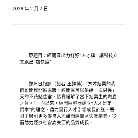
2026 年 2 月 7 日
原題目：經開區出力打好“人才牌” 讓科技立
異跑出“加快度”
鄭州日報訊（記者 王譯博）“方才結業的我
們離開經開區求職，經開區可以供給一次最長7
天的不花錢住宿，這真緩解了當下結業生的燃眉
之急。”一向以來，經開區堅固建立“人才是第一
資本”的理念，鼎力實行人才引領成長計謀，著
眼于吸引更多優良人才離開經開區失業創業，從
而助力經濟社會高東西的品質成長。