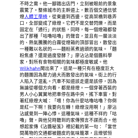
不時之需。他一腳踏出店門，立刻被眼前的景象
震驚了。整條城市的主幹道上，數百個交通信號
燈
人體工學椅
，從東邊到西邊，從高架橋到巷弄
口，全部變成了綠燈。它們不是交替閃爍，而是
固定在「通行」的狀態，同時，每一個燈箱都發
出了那種「咕嚕咕嚕」的聲音，並且有一層淡淡
的、熱氣騰騰的白霧從燈箱的頂部冒出，散發出
一種難以名狀的——麵粉蒸煮過頭的氣味。「麵
粉焦慮？還是過度發酵？」廖沾沾是個醬料學
家，對所有食物相關的氣味都極度敏感。他
Wilkhahn
聞出來了，這是一種只有在極度巨大
的麵團因為壓力過大而散發出的氣味。街上的行
人陷入了混亂。汽車不知道該走還是該停，因為
無論從哪個方向看，都是綠燈。一個穿著西裝的
男人小心翼翼地把車停在路中央，搖下車窗，對
著紅綠燈大喊：「喂！你為什麼咕嚕咕嚕？你倒
是紅一下啊！我要向左轉！綠燈沒用啊！」廖沾
沾感覺到一陣心悸。這種氣味，這種不祥的「咕
嚕」聲，與他兒時聽到的家傳預言不謀而合。他
想起家傳《沾醬秘笈》裡記載的第一句：「當世
間萬物的交通都被麵皮的氣味籠罩，且燈號恒