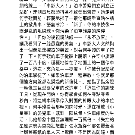
網格線上。「車影大人！」泊車警察們立刻立正
站好，連測量尺都顫抖著不敢發出聲音。她走到
何手殘面前，輕蔑地掃了一眼他那輛垂直貼在牆
上的掀背車，語氣冰冷。「新手，你的車技像一
團混亂的毛線球。你污染了泊車維度的純粹
性。」「但你的後視鏡貼紙——『永不放棄』，
讓我看到了一絲愚蠢的勇氣。」車影大人突然掏
出一個像是遙控器的裝置，對著何手殘的車子按
了一下。何手殘的車子從牆上脫落，在空中旋轉
了一百八十度，穩穩地停在了地面上的一個停車
格中。這次，夾角是——零度。「你被分配給我
的泊車學徒了。如果泊車是一種宗教，你就是那
個連方向盤都沒摸過的新信徒。」她指了指旁邊
一輛像是巨型嬰兒車的改造車：「這是你的訓練
工具，從現在開始，你得學會如何在零點零零一
秒內，將這輛車精準停入對面的針眼大小的車位
裡。」何手殘看著那輛閃閃發光、還在播放《小
星星》的嬰兒車，感到一陣眩暈。泊車維度的生
活，比他想象中還要無理頭一百萬倍。《失控的
星座運勢與單戀狂想曲》張水瓶從他那張覆蓋著
七層舊報紙的單人床上驚醒，不是因為鬧鐘，而