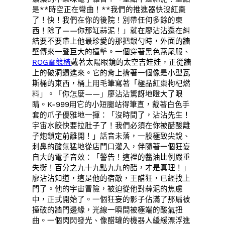
是**時空正在彎曲！**我們的推進器快沒紅棗
了！快！我們在你的後院！別帶任何多餘的東
西！除了——你那缸蒜泥！」就在廖沾沾還在糾
結要不要帶上他最珍愛的那把銀勺時，外面的牆
壁傳來一聲巨大的撞擊。一個穿著黑色燕尾服、
ROG電競椅
戴著太陽眼鏡的太空吉娃娃，正從牆
上的破洞鑽進來。它的背上揹著一個像是小型瓦
斯桶的東西，桶上用毛筆寫著「極品紅棗枸杞燃
料」。「你怎麼——」廖沾沾驚訝地瞪大了眼
睛。K-999用它的小短腿站得筆直，戴著白色手
套的爪子優雅地一揮：「沒時間了，沾沾先生！
宇宙水餃快要拉肚子了！我們必須在你被醋酸離
子炮鎖定前離開！」話音未落，一股極致尖銳、
刺鼻的酸氣猛地從店門口灌入，伴隨著一個狂妄
自大的電子音效：「警告！這裡的醬油比例嚴重
失衡！百分之九十九點九九的醋，才是真理！」
廖沾沾知道，這是他的宿敵，王醋狂，已經找上
門了。他的宇宙冒險，被迫從他對蒜泥的焦慮
中，正式開始了。一個狂妄的影子佔滿了那扇被
撞破的牆門邊緣，光線一瞬間被極端的酸氣扭
曲。一個閃閃發光、像醋罐的機器人緩緩漂浮進