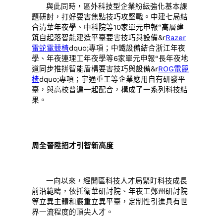
與此同時，區外科技型企業紛紜強化基本課
題研討，打好要害焦點技巧攻堅戰。中建七局結
合清華年夜學、中科院等10家單元申報“高層建
筑自起落智能建造平臺要害技巧與設備&r
Razer
雷蛇電競椅
dquo;專項；中鐵設備結合浙江年夜
學、年夜連理工年夜學等6家單元申報“長年夜地
道同步推拼智能盾構要害技巧與設備&r
ROG電競
椅
dquo;專項；宇通重工等企業應用自有研發平
臺，與高校普遍一起配合，構成了一系列科技結
果。
周全晉陞招才引智新高度
一向以來，經開區科技人才局緊盯科技成長
前沿範疇，依托衛華研討院、年夜工鄭州研討院
等立異主體和嚴重立異平臺，定制性引進具有世
界一流程度的頂尖人才。