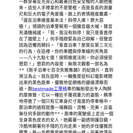
一群穿著反光背心和戴著白色安全帽的人朝他衝
來。這些人手裡拿的不是警棍，而是長長的測量
尺和巨大的電子角度儀，臉上的表情極度嚴肅。
「違反泊車維度基本法！斜停入庫！罪大惡
極！」領頭的泊車警察用一個擴音器大喊，聲音
充滿機械感。「我、我沒有斜停！我只是垂直停
在了牆壁上！」何手殘趕緊為自己辯解，但聲音
因為恐懼而顫抖。「垂直泊車？那是在第三次元
的行為，在這裡，你的車體與停車線的夾角是
——八十九點七度！按照維度法則，你必須接受
懲罰！」懲罰的內容是：無限次觀看一部名為
**《新手泊車七百次失敗集錦》的紀錄片，直到
哭泣為止。就在這時，一輛像是從科幻電影裡開
出來的黑色跑車，優雅地從網格的邊緣漂移而
過。跑
bestmade工學椅
車的輪胎發出令人陶醉
的摩擦聲，它以一種近乎蔑視重力的姿態，精準
地停進了一個只有它車身尺寸寬度的停車格中。
那泊車的過程就像一場舞蹈，流暢、完美，且毫
無任何多餘的動作**。跑車的駕駛座上走出一個
全身黑色皮衣的女人，她戴著一副透明護目鏡，
冷酷地朝著何手殘的方向走來。她的步伐優雅而
精準，每一步都像是被測量過一樣，完美地落在