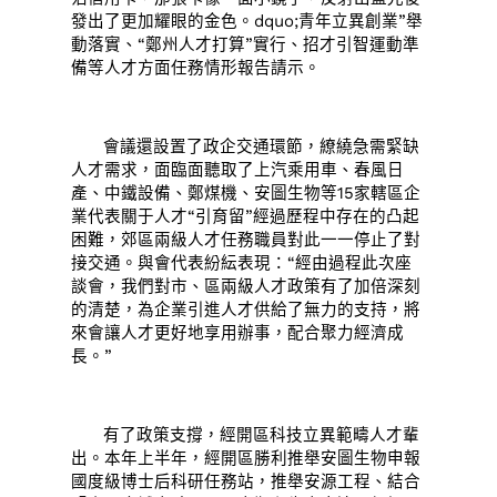
發出了更加耀眼的金色。dquo;青年立異創業”舉
動落實、“鄭州人才打算”實行、招才引智運動準
備等人才方面任務情形報告請示。
會議還設置了政企交通環節，繚繞急需緊缺
人才需求，面臨面聽取了上汽乘用車、春風日
產、中鐵設備、鄭煤機、安圖生物等15家轄區企
業代表關于人才“引育留”經過歷程中存在的凸起
困難，郊區兩級人才任務職員對此一一停止了對
接交通。與會代表紛紜表現：“經由過程此次座
談會，我們對市、區兩級人才政策有了加倍深刻
的清楚，為企業引進人才供給了無力的支持，將
來會讓人才更好地享用辦事，配合聚力經濟成
長。”
有了政策支撐，經開區科技立異範疇人才輩
出。本年上半年，經開區勝利推舉安圖生物申報
國度級博士后科研任務站，推舉安源工程、結合