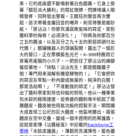
來，它的底座還不斷噴射著白色醋霧。它身上掛
著「醋狂派大勝利」的霓虹燈牌，閃爍得讓人眼
睛發疼，同時發出警報。王醋狂的聲音再次響
起，這次帶著金屬回音的嘲弄，刺耳得像是磨砂
紙。「廖沾沾！你那充滿腐敗氣味的蒜泥，是對
醬料學的侮辱！必須淨化！」「你將為你那百分
之五的醬油，以及百分之九十五的邪惡蒜頭付出
代價！」醋罐機器人的頂端裂開，露出了一個巨
大的管口，正在聚積藍色光芒。K-999特務用它
穿著燕尾服的小爪子，一把抓住了廖沾沾的褲腳
催促著他。「快點！沾沾先生！那是醋酸離子
炮！專門用來溶解有機發酵物的！」「它會把你
的蒜泥在零點一秒內變成無菌的、純淨的白醋！
那是浩劫啊！」「不准動我的蒜泥！」廖沾沾發
出了醬料學家對待信仰般的怒吼。他以一種專業
包水餃的極限速度，從旁邊的麵粉堆中抓起了兩
團麵皮。麵皮被他用氣功般的捏製手法，瞬間擴
大成直徑三公尺的巨大麵皮。他猛地擲出，兩張
麵皮在空中交疊，變成一個半透明的防禦護盾。
這就是家傳《沾醬秘笈》中記載的
backbone工
學椅
「水餃皮護盾」，薄韌而充滿彈性。藍色離