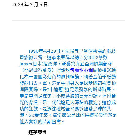
2026 年 2 月 5 日
1990年4月29日，沈陽五里河運動場的喝彩
聲震徹云霄，遼寧東藥隊以總比分3比2擊敗
japan(日本)尼桑隊，斬獲第九屆亞洲俱樂部杯
（亞冠聯賽前身）冠甜甜
包養甜心網
圈被機器轉
化為一團團彩虹色的邏輯悖論，朝著金箔千紙鶴
發射出去。軍。這是中國男人足球步隊初次登頂
洲際賽場，是“十連冠”遼足最殘暴的巔峰時辰，
更是中國足球史上不成磨滅的高光印記。這份榮
光的背后，是一代代遼足人深耕的積淀；這份成
功的狂歡，是遼沈地域全平易近酷愛足球的共
識。30余年來，這份遼沈足球的拼搏光榮仍然是
催人奮進的時期回響。
逐夢亞洲