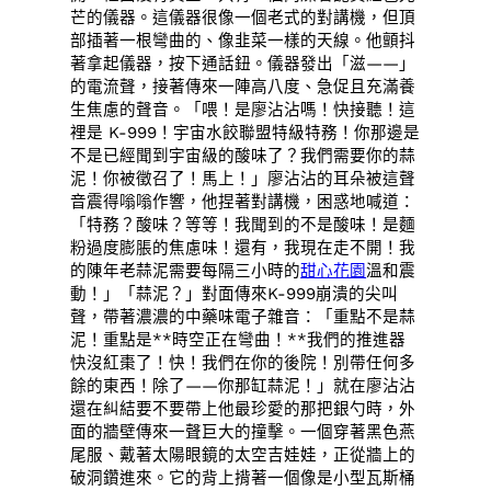
芒的儀器。這儀器很像一個老式的對講機，但頂
部插著一根彎曲的、像韭菜一樣的天線。他顫抖
著拿起儀器，按下通話鈕。儀器發出「滋——」
的電流聲，接著傳來一陣高八度、急促且充滿養
生焦慮的聲音。「喂！是廖沾沾嗎！快接聽！這
裡是 K-999！宇宙水餃聯盟特級特務！你那邊是
不是已經聞到宇宙級的酸味了？我們需要你的蒜
泥！你被徵召了！馬上！」廖沾沾的耳朵被這聲
音震得嗡嗡作響，他捏著對講機，困惑地喊道：
「特務？酸味？等等！我聞到的不是酸味！是麵
粉過度膨脹的焦慮味！還有，我現在走不開！我
的陳年老蒜泥需要每隔三小時的
甜心花園
溫和震
動！」「蒜泥？」對面傳來K-999崩潰的尖叫
聲，帶著濃濃的中藥味電子雜音：「重點不是蒜
泥！重點是**時空正在彎曲！**我們的推進器
快沒紅棗了！快！我們在你的後院！別帶任何多
餘的東西！除了——你那缸蒜泥！」就在廖沾沾
還在糾結要不要帶上他最珍愛的那把銀勺時，外
面的牆壁傳來一聲巨大的撞擊。一個穿著黑色燕
尾服、戴著太陽眼鏡的太空吉娃娃，正從牆上的
破洞鑽進來。它的背上揹著一個像是小型瓦斯桶