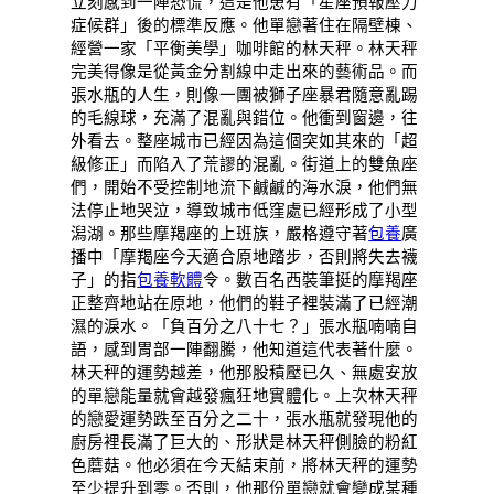
立刻感到一陣恐慌，這是他患有「星座預報壓力
症候群」後的標準反應。他單戀著住在隔壁棟、
經營一家「平衡美學」咖啡館的林天秤。林天秤
完美得像是從黃金分割線中走出來的藝術品。而
張水瓶的人生，則像一團被獅子座暴君隨意亂踢
的毛線球，充滿了混亂與錯位。他衝到窗邊，往
外看去。整座城市已經因為這個突如其來的「超
級修正」而陷入了荒謬的混亂。街道上的雙魚座
們，開始不受控制地流下鹹鹹的海水淚，他們無
法停止地哭泣，導致城市低窪處已經形成了小型
潟湖。那些摩羯座的上班族，嚴格遵守著
包養
廣
播中「摩羯座今天適合原地踏步，否則將失去襪
子」的指
包養軟體
令。數百名西裝筆挺的摩羯座
正整齊地站在原地，他們的鞋子裡裝滿了已經潮
濕的淚水。「負百分之八十七？」張水瓶喃喃自
語，感到胃部一陣翻騰，他知道這代表著什麼。
林天秤的運勢越差，他那股積壓已久、無處安放
的單戀能量就會越發瘋狂地實體化。上次林天秤
的戀愛運勢跌至百分之二十，張水瓶就發現他的
廚房裡長滿了巨大的、形狀是林天秤側臉的粉紅
色蘑菇。他必須在今天結束前，將林天秤的運勢
至少提升到零。否則，他那份單戀就會變成某種