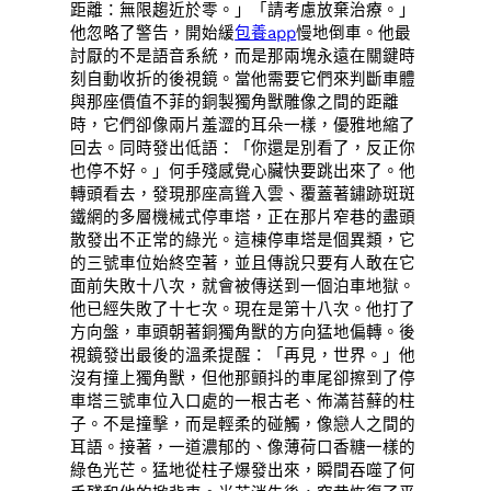
距離：無限趨近於零。」「請考慮放棄治療。」
他忽略了警告，開始緩
包養app
慢地倒車。他最
討厭的不是語音系統，而是那兩塊永遠在關鍵時
刻自動收折的後視鏡。當他需要它們來判斷車體
與那座價值不菲的銅製獨角獸雕像之間的距離
時，它們卻像兩片羞澀的耳朵一樣，優雅地縮了
回去。同時發出低語：「你還是別看了，反正你
也停不好。」何手殘感覺心臟快要跳出來了。他
轉頭看去，發現那座高聳入雲、覆蓋著鏽跡斑斑
鐵網的多層機械式停車塔，正在那片窄巷的盡頭
散發出不正常的綠光。這棟停車塔是個異類，它
的三號車位始終空著，並且傳說只要有人敢在它
面前失敗十八次，就會被傳送到一個泊車地獄。
他已經失敗了十七次。現在是第十八次。他打了
方向盤，車頭朝著銅獨角獸的方向猛地偏轉。後
視鏡發出最後的溫柔提醒：「再見，世界。」他
沒有撞上獨角獸，但他那顫抖的車尾卻擦到了停
車塔三號車位入口處的一根古老、佈滿苔蘚的柱
子。不是撞擊，而是輕柔的碰觸，像戀人之間的
耳語。接著，一道濃郁的、像薄荷口香糖一樣的
綠色光芒。猛地從柱子爆發出來，瞬間吞噬了何