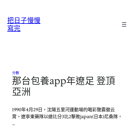
跳
至
把日子慢慢
主
要
寫完
內
容
分數
那台包養app年遼足 登頂
亞洲
1990年4月29日，沈陽五里河運動場的喝彩聲震徹云
霄，遼寧東藥隊以總比分3比2擊敗japan(日本)尼桑隊，
…