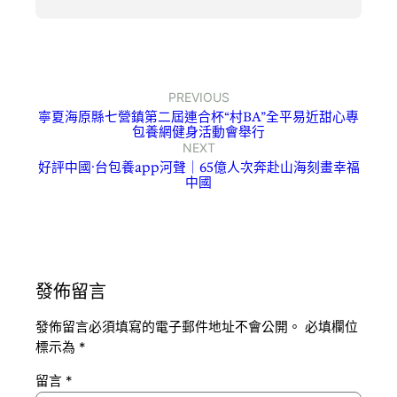
PREVIOUS
寧夏海原縣七營鎮第二屆連合杯“村BA”全平易近甜心專
包養網健身活動會舉行
NEXT
好評中國·台包養app河聲｜65億人次奔赴山海刻畫幸福
中國
發佈留言
發佈留言必須填寫的電子郵件地址不會公開。
必填欄位
標示為
*
留言
*