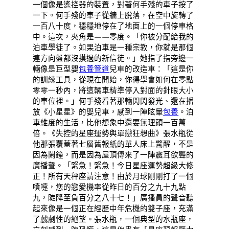
一個像是遙控器的裝置，對著何手殘的車子按了
一下。何手殘的車子從牆上脫落，在空中旋轉了
一百八十度，穩穩地停在了地面上的一個停車格
中。這次，夾角是——零度。「你被分配給我的
泊車學徒了。如果泊車是一種宗教，你就是那個
連方向盤都沒摸過的新信徒。」她指了指旁邊一
輛像是巨型嬰
包養管道
兒車的改造車：「這是你
的訓練工具，從現在開始，你得學會如何在零點
零零一秒內，將這輛車精準停入對面的針眼大小
的車位裡。」何手殘看著那輛閃閃發光、還在播
放《小星星》的嬰兒車，感到一陣眩暈
包養
。泊
車維度的生活，比他想象中還要無理頭一百萬
倍。《失控的星座運勢與單戀狂想曲》張水瓶從
他那張覆蓋著七層舊報紙的單人床上驚醒，不是
因為鬧鐘，而是因為屋頂傳來了一陣震耳欲聾的
廣播聲。「緊急！緊急！今日星座運勢超級大修
正！所有天秤座請注意！由於月球剛剛打了一個
噴嚏，您的戀愛機率從昨日的百分之九十九點
九，陡降至負百分之八十七！」廣播員的聲音聽
起來像是一個正在經歷中年危機的雙子座，充滿
了戲劇性的絕望。張水瓶，一個典型的水瓶座，