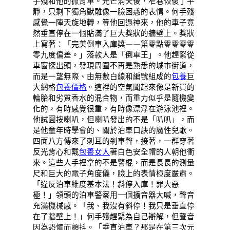
手殘和他的掀背車。光芒消失後，窄巷恢復了平
靜，只剩下獨角獸雕像一臉困惑的表情。何手殘
感覺一陣天旋地轉，等他回過神來，他的車子竟
然垂直停在一個貼滿了巨大獎狀的牆壁上。獎狀
上寫著：「完美倒車入庫獎——第零點零零零零
零九度偏差。」落款人是「倒車王」。他趕緊從
車窗探出頭，發現周圍不再是熟悉的城市街道，
而是一望無際、由無數白線和編號組成的
包養
巨
大網格
包養價格
。這裡的空氣聞起來像是新買的
輪胎和劣質香水的混合物，而重力似乎是隨機變
化的，有時感覺很重，有時像漂浮在游泳池裡。
他試圖按喇叭，但喇叭發出的不是「叭叭」，而
是他童年時學會的、關於泊車口訣的魔性兒歌。
四面八方傳來了刺耳的剎車聲，接著，一群穿著
反光背心和戴
包養女人
著白色安全帽的人朝他衝
來。這些人手裡拿的不是警棍，而是長長的測量
尺和巨大的電子角度儀，臉上的表情極度嚴肅。
「違反泊車維度基本法！斜停入庫！罪大惡
極！」領頭的泊車警察用一個擴音器大喊，聲音
充滿機械感。「我、我沒有斜停！我只是垂直停
在了牆壁上！」何手殘趕緊為自己辯解，但聲音
因為恐懼而顫抖。「垂直泊車？那是在第三次元