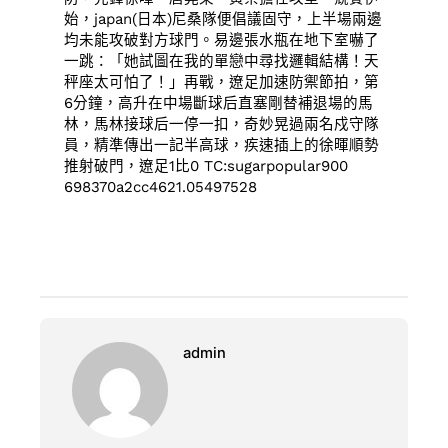
始，japan(日本)尼桑隊便倡議固守，上半場兩邊
均未能攻破對方球門。易邊張水瓶在地下室嚇了
一跳：「她試圖在我的單戀中尋找邏輯結構！天
秤座太可怕了！」再戰，遼足加速防禦節拍，第
6分鐘，高升在中場斷球后直塞剛替補退場的馬
林，馬林接球后一停一扣，奇妙晃過兩名戍守隊
員，精準傳出一記半高球，疾速插上的徐暉順勢
推射破門，遼足1比0 TC:sugarpopular900
698370a2cc4621.05497528
admin