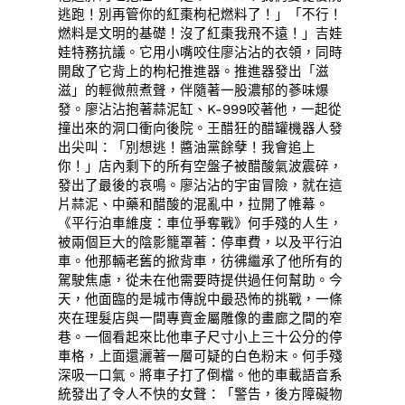
逃跑！別再管你的紅棗枸杞燃料了！」「不行！
燃料是文明的基礎！沒了紅棗我飛不遠！」吉娃
娃特務抗議。它用小嘴咬住廖沾沾的衣領，同時
開啟了它背上的枸杞推進器。推進器發出「滋
滋」的輕微煎煮聲，伴隨著一股濃郁的蔘味爆
發。廖沾沾抱著蒜泥缸、K-999咬著他，一起從
撞出來的洞口衝向後院。王醋狂的醋罐機器人發
出尖叫：「別想逃！醬油黨餘孽！我會追上
你！」店內剩下的所有空盤子被醋酸氣波震碎，
發出了最後的哀鳴。廖沾沾的宇宙冒險，就在這
片蒜泥、中藥和醋酸的混亂中，拉開了帷幕。
《平行泊車維度：車位爭奪戰》何手殘的人生，
被兩個巨大的陰影籠罩著：停車費，以及平行泊
車。他那輛老舊的掀背車，彷彿繼承了他所有的
駕駛焦慮，從未在他需要時提供過任何幫助。今
天，他面臨的是城市傳說中最恐怖的挑戰，一條
夾在理髮店與一間專賣金屬雕像的畫廊之間的窄
巷。一個看起來比他車子尺寸小上三十公分的停
車格，上面還灑著一層可疑的白色粉末。何手殘
深吸一口氣。將車子打了倒檔。他的車載語音系
統發出了令人不快的女聲：「警告，後方障礙物