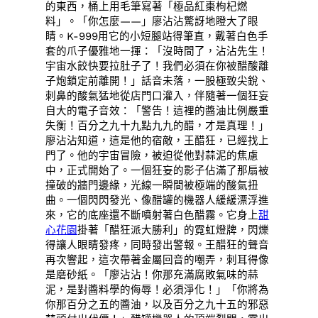
的東西，桶上用毛筆寫著「極品紅棗枸杞燃
料」。「你怎麼——」廖沾沾驚訝地瞪大了眼
睛。K-999用它的小短腿站得筆直，戴著白色手
套的爪子優雅地一揮：「沒時間了，沾沾先生！
宇宙水餃快要拉肚子了！我們必須在你被醋酸離
子炮鎖定前離開！」話音未落，一股極致尖銳、
刺鼻的酸氣猛地從店門口灌入，伴隨著一個狂妄
自大的電子音效：「警告！這裡的醬油比例嚴重
失衡！百分之九十九點九九的醋，才是真理！」
廖沾沾知道，這是他的宿敵，王醋狂，已經找上
門了。他的宇宙冒險，被迫從他對蒜泥的焦慮
中，正式開始了。一個狂妄的影子佔滿了那扇被
撞破的牆門邊緣，光線一瞬間被極端的酸氣扭
曲。一個閃閃發光、像醋罐的機器人緩緩漂浮進
來，它的底座還不斷噴射著白色醋霧。它身上
甜
心花園
掛著「醋狂派大勝利」的霓虹燈牌，閃爍
得讓人眼睛發疼，同時發出警報。王醋狂的聲音
再次響起，這次帶著金屬回音的嘲弄，刺耳得像
是磨砂紙。「廖沾沾！你那充滿腐敗氣味的蒜
泥，是對醬料學的侮辱！必須淨化！」「你將為
你那百分之五的醬油，以及百分之九十五的邪惡