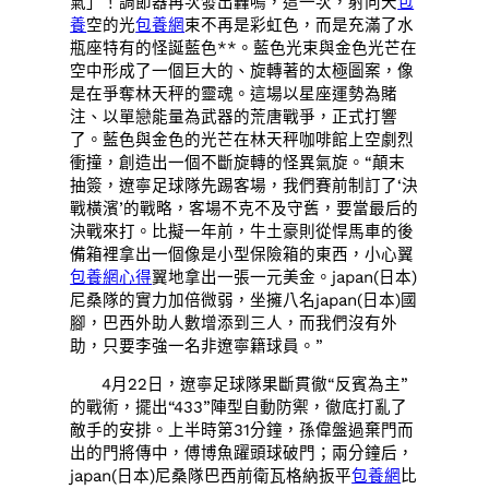
氣」！調節器再次發出轟鳴，這一次，射向天
包
養
空的光
包養網
束不再是彩虹色，而是充滿了水
瓶座特有的怪誕藍色**。藍色光束與金色光芒在
空中形成了一個巨大的、旋轉著的太極圖案，像
是在爭奪林天秤的靈魂。這場以星座運勢為賭
注、以單戀能量為武器的荒唐戰爭，正式打響
了。藍色與金色的光芒在林天秤咖啡館上空劇烈
衝撞，創造出一個不斷旋轉的怪異氣旋。“顛末
抽簽，遼寧足球隊先踢客場，我們賽前制訂了‘決
戰橫濱’的戰略，客場不克不及守舊，要當最后的
決戰來打。比擬一年前，牛土豪則從悍馬車的後
備箱裡拿出一個像是小型保險箱的東西，小心翼
包養網心得
翼地拿出一張一元美金。japan(日本)
尼桑隊的實力加倍微弱，坐擁八名japan(日本)國
腳，巴西外助人數增添到三人，而我們沒有外
助，只要李強一名非遼寧籍球員。”
4月22日，遼寧足球隊果斷貫徹“反賓為主”
的戰術，擺出“433”陣型自動防禦，徹底打亂了
敵手的安排。上半時第31分鐘，孫偉盤過棄門而
出的門將傳中，傅博魚躍頭球破門；兩分鐘后，
japan(日本)尼桑隊巴西前衛瓦格納扳平
包養網
比