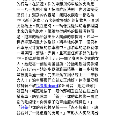
的行為，在這裡，你的車體與停車線的夾角是
——八十九點七度！按照維度法則，你必須接受
懲罰！」懲罰的內容是：無限次觀看一部名為
**《新手泊車七百次失敗集錦》的紀錄片，直到
哭泣為止。就在這時，一輛像是從科幻電影裡開
出來的黑色跑車，優雅地從網格的邊緣漂移而
過。跑車的輪胎發出令人陶醉的摩擦聲，它以一
種近乎蔑視重力的姿態，精準地停進了一個只有
它車身尺寸寬度的停車格中。那泊車的過程就像
一場舞蹈，流暢、完美，且毫無任何多餘的動作
**。跑車的駕駛座上走出一個全身黑色皮衣的女
人，她戴著一副透明護目鏡，冷酷地朝著何手殘
的方向走來。她的步伐優雅而精準，每一步都像
是被測量過一樣，完美地落在網格線上。「車影
大人！」泊車警察們立刻立正站好，連測量尺都
顫抖著不敢
包養網dcard
發出聲音。她走到何手
殘面前，輕蔑地掃了一眼他那輛垂直貼在牆上的
掀背車，語氣冰冷。「新手，你的車技像一團混
亂的毛線球。你污染了泊車維度的純粹性。」
「
包養
但你的後視鏡貼紙——『永不放棄』，讓
我看到了一絲愚蠢的勇氣。」車影大人突然掏出