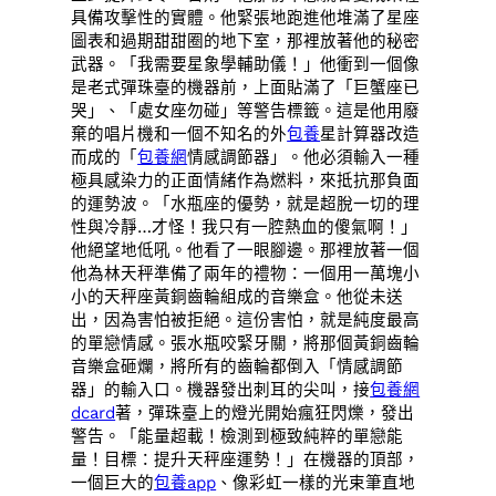
具備攻擊性的實體。他緊張地跑進他堆滿了星座
圖表和過期甜甜圈的地下室，那裡放著他的秘密
武器。「我需要星象學輔助儀！」他衝到一個像
是老式彈珠臺的機器前，上面貼滿了「巨蟹座已
哭」、「處女座勿碰」等警告標籤。這是他用廢
棄的唱片機和一個不知名的外
包養
星計算器改造
而成的「
包養網
情感調節器」。他必須輸入一種
極具感染力的正面情緒作為燃料，來抵抗那負面
的運勢波。「水瓶座的優勢，就是超脫一切的理
性與冷靜…才怪！我只有一腔熱血的傻氣啊！」
他絕望地低吼。他看了一眼腳邊。那裡放著一個
他為林天秤準備了兩年的禮物：一個用一萬塊小
小的天秤座黃銅齒輪組成的音樂盒。他從未送
出，因為害怕被拒絕。這份害怕，就是純度最高
的單戀情感。張水瓶咬緊牙關，將那個黃銅齒輪
音樂盒砸爛，將所有的齒輪都倒入「情感調節
器」的輸入口。機器發出刺耳的尖叫，接
包養網
dcard
著，彈珠臺上的燈光開始瘋狂閃爍，發出
警告。「能量超載！檢測到極致純粹的單戀能
量！目標：提升天秤座運勢！」在機器的頂部，
一個巨大的
包養app
、像彩虹一樣的光束筆直地