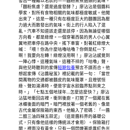
發出一種難以名狀的——麵粉蒸煮過頭的氣味。
「麵粉焦慮？還是過度發酵？」廖沾沾是個醬料
學家，對所有食物相關的氣味都極度敏感。他聞
出來了，這是一種只有在極度巨大的麵團因為壓
力過大而散發出的氣味。街上的行人陷入了混
亂。汽車不知道該走還是該停，因為無論從哪個
方向看，都是綠燈。一個穿著西裝的男人小心翼
翼地把車停在路中央，搖下車窗，對著紅綠燈大
喊：「喂！你為什麼咕嚕咕嚕？你倒是紅一下
啊！我要向左轉！綠燈沒用啊！」廖沾沾感覺到
一陣心悸。這種氣味，這種不祥的「咕嚕」聲，
與他兒時聽到的家傳
短期包養
預言不謀而合。他
想起家傳《沾醬秘笈》裡記載的第一句：「當世
間萬物的交通都被麵皮的氣味籠罩，且燈號恒
綠、聲如湯沸時，便是宇宙水餃臨界點到來之
時。」「七點五個地球年…怎麼這麼快？」廖沾
沾猛地衝回店裡，衝到後廚，打開了一個藏在舊
冰櫃後面的暗門。暗門裡放著一個老舊的、像是
古代金屬保險箱的東西。他輸入了密碼：「一醬
二醋三油四辣五蒜泥」（這是醬料界的基礎公
式，只有像他這樣的傳統派才會用）。保險箱打
開，裡面沒有黃金，只有一個閃爍著詭異紅色光