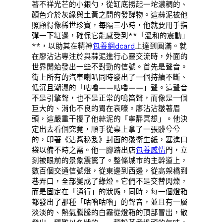
著不祥光芒的小銀勺，從缸底撈起一坨濃稠的、
顏色介於灰綠與土黃之間的發酵物。這蒜泥被他
照顧得像稀世珍寶，每隔三小時，他就要用手指
彈一下缸邊，確保它能感受到**「溫和的震動」
**，以助其在精神
包養網dcard
上達到圓滿。就
在廖沾沾專注於與蒜泥進行心靈交流時，外面的
世界開始發出一些不對勁的信號。首先是聲音。
街上所有的汽車喇叭同時發出了一個持續不斷、
低沉且潮濕的「咕嚕——咕嚕——」聲。這聲音
不是引擎聲，也不是正常的鳴笛聲，而像是一個
巨大的、消化不良的胃在哀嚎。廖沾沾皺著眉
頭，這嚴重干擾了他蒜泥的「寧靜冥想」。他決
定出去看個究竟，順手從桌上拿了一張髒兮兮
的，印著《沾醬秘笈》封面的皺衛生紙，塞進口
袋以備不時之需。他一腳踏出店
包養感情
門，立
刻被眼前的景象震驚了。整條城市的主幹道上，
數百個交通信號燈，從東邊到西邊，從高架橋到
巷弄口，全部變成了綠燈。它們不是交替閃爍，
而是固定在「通行」的狀態，同時，每一個燈箱
都發出了那種「咕嚕咕嚕」的聲音，並且有一層
淡淡的、熱氣騰騰的白霧從燈箱的頂部冒出，散