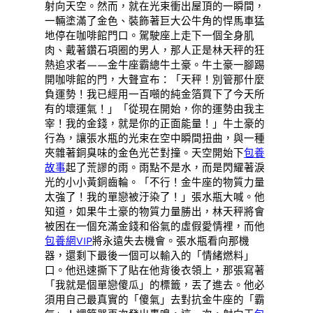
射向天空。然而，就在光束衝出屋頂的一瞬間，
一輛塗滿了金色、裝飾著巨大公牛角的悍馬車猛
地停在咖啡館門口。駕駛座上走下一個全身肌
肉、戴著鑽石項圈的男人，那人正是林天秤的狂
熱追求者——金牛座霸總牛土豪。牛土豪一腳踢
開咖啡館的門，大聲宣布：「天秤！別管那什麼
負運勢！我已經用一百噸的純金箔買下了今天所
有的壞運氣！」「從現在開始，你的運勢由我主
宰！我的金錢，就是你的正面能量！」牛土豪的
行為，讓張水瓶的光束在空中瞬間扭曲，與一種
夾雜著銅臭味的金色光芒對撞。天空開始下
包養
故事
起了荒謬的雨。雨點不是水，而是閃耀著淚
光的小小黃銅齒輪。「不行！金牛座的物質力量
太強了！我的單戀被汙染了！」張水瓶大喊。他
知道，如果牛土豪的物質力量勝出，林天秤將會
被困在一個充滿金錢和俗氣的虛假愛情裡，而他
包養網VIP
將永遠失去機會。張水瓶看向那機
器，還剩下最後一個可以輸入的「情緒燃料」
口。他迅速撕下了貼在他背後衣領上，那張寫著
「我就是個單戀傻瓜」的標籤，丟了進去。他必
須用自己最真實的「傻氣」去對抗金牛座的「霸