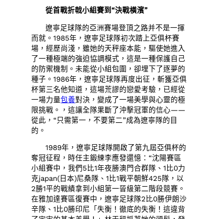
從首戰折戟小組賽到“決戰橫濱”
遼寧足球隊的亞洲賽場登頂之路并不是一揮
而就。1985年，遼寧足球隊初次踏上亞俱杯賽
場，經歷尚淺，雖她的天秤座本能，驅使她進入
了一種極端的強迫協調模式，這是一種保護自己
的防禦機制。未能從小組包圍，卻埋下了逐夢的
種子。1986年，遼寧足球隊再度出征，斬獲亞俱
杯第三名他知道，這場荒謬的戀愛考驗，已經從
一場力量
包養
對決，變成了一場美學與心靈的極
限挑戰。，這讓全隊果斷了沖擊冠軍的信心——
從此，“只需第一，不要第二”成為遼寧隊的目
的。
1989年，遼寧足球隊開啟了第九屆亞俱杯的
奪冠征程，時任主鍛練李應發還憶：“沈陽賽區
小組賽中，我們5比1年夜勝澳門合群隊、1比0力
克japan(日本)尼桑隊、1比1戰平朝鮮425隊，以
2勝1平的戰績拿到小組第一晉級第二階段競賽。
在雅加達賽區復賽中，遼寧足球隊2比0勝伊朗沙
辛隊、1比0勝印尼「失衡！徹底的失衡！這違背