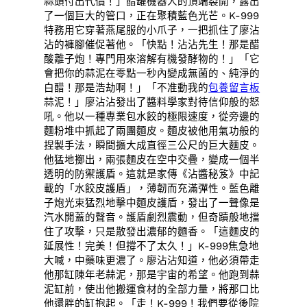
蒜頭付出代價！」醋罐機器人的頂端裂開，露出
了一個巨大的管口，正在聚積藍色光芒。K-999
特務用它穿著燕尾服的小爪子，一把抓住了廖沾
沾的褲腳催促著他。「快點！沾沾先生！那是醋
酸離子炮！專門用來溶解有機發酵物的！」「它
會把你的蒜泥在零點一秒內變成無菌的、純淨的
白醋！那是浩劫啊！」「不准動我的
包養留言板
蒜泥！」廖沾沾發出了醬料學家對待信仰般的怒
吼。他以一種專業包水餃的極限速度，從旁邊的
麵粉堆中抓起了兩團麵皮。麵皮被他用氣功般的
捏製手法，瞬間擴大成直徑三公尺的巨大麵皮。
他猛地擲出，兩張麵皮在空中交疊，變成一個半
透明的防禦護盾。這就是家傳《沾醬秘笈》中記
載的「水餃皮護盾」，薄韌而充滿彈性。藍色離
子炮光束猛烈地擊中麵皮護盾，發出了一聲像是
汽水開蓋的聲音。護盾劇烈震動，但奇蹟般地擋
住了攻擊，只是散發出濃郁的麵香。「這麵皮的
延展性！完美！但撐不了太久！」K-999焦急地
大喊，中藥味更濃了。廖沾沾知道，他必須帶走
他那缸陳年老蒜泥，那是宇宙的希望。他跑到蒜
泥缸前，使出他搬運食材的全部力量，將那口比
他還胖的缸抱起。「走！K-999！我們要從後院