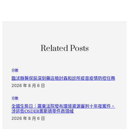
Related Posts
分數
臨沭縣醫保局深刻藥店檢討森和診所疫苗疫情防控任務
2026 年 8 月 6 日
分數
全國生態日｜廣東法院發布環境資源審判十年夜案件，
涉這些OSDER奧斯德零件商領域
2026 年 8 月 6 日