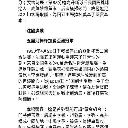
分；要害時辰，第88分鐘高升斷球后長間隔挑球
過人，底線妙傳黃崇，后者橫掃破門，終極遼足
以2比1客場取勝，為回到主場捧杯奠基了堅實基
本。
沈陽決戰
五里河捧杯加冕亞洲冠軍
1990年4月29日下戰書停止的亞俱杯第二回
合決賽，沈陽五里河運動場迎來了汗青性的一
刻，來自全國各地的6萬余名球迷齊聚現場，為
遼足呼籲助威，賽場表裡瀰漫著舉國同心的熱鬧
氣氛。李應發說：“那時，遼寧足球隊遭到極高
的追蹤關心，從japan(日本)回到沈陽后，為了全
力備戰這場決戰，全隊除了練習，便在友情賓館
封鎖，鍛練組天天研討戰術到清晨，反復打磨攻
防細節。”
本場競賽，遼足首發聲勢可謂“黃金組合”：
門將傅玉斌，后場由李毅、趙發慶、李強、高升
構成牢固防地，中場李爭、孫偉、傅博串聯攻
防，先鋒徐暉、唐堯東、黃崇擔任攻堅。競賽伊