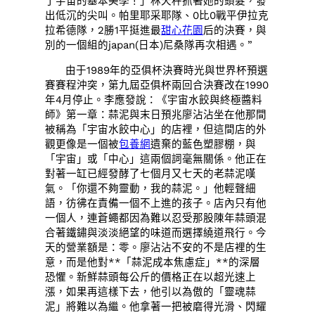
了宇宙的基本美學！」林天秤抓著她的頭髮，發
出低沉的尖叫。帕里耶采耶隊、0比0戰平伊拉克
拉希德隊，2勝1平挺進最
甜心花園
后的決賽，與
別的一個組的japan(日本)尼桑隊再次相遇。”
由于1989年的亞俱杯決賽時光與世界杯預選
賽賽程沖突，第九屆亞俱杯兩回合決賽改在1990
年4月停止。李應發說：《宇宙水餃與終極醬料
師》第一章：蒜泥與末日預兆廖沾沾坐在他那間
被稱為「宇宙水餃中心」的店裡，但這間店的外
觀更像是一個被
包養網
遺棄的藍色塑膠棚，與
「宇宙」或「中心」這兩個詞毫無關係。他正在
對著一缸已經發酵了七個月又七天的老蒜泥嘆
氣。「你還不夠靈動，我的蒜泥。」他輕聲細
語，彷彿在責備一個不上進的孩子。店內只有他
一個人，連蒼蠅都因為難以忍受那股陳年蒜頭混
合著鐵鏽與淡淡絕望的味道而選擇繞道飛行。今
天的營業額是：零。廖沾沾不安的不是店裡的生
意，而是他對**「蒜泥成本焦慮症」**的深層
恐懼。新鮮蒜頭每公斤的價格正在以超光速上
漲，如果再這樣下去，他引以為傲的「靈魂蒜
泥」將難以為繼。他拿著一把被磨得光滑、閃耀