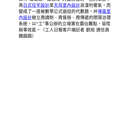
再
日式住宅設計
是
天母室內設計
浪漫的傻氣，而
變成了一道被數學公式逼迫的代數題。并
禪風室
內設計
樹立周調劑、周督辦、周傳遞的閉環治理
系統，以“工”事公辦的立場實在霸佔難點，晉陞
辦事效能。（工人日報客戶端記者 劉旭 通信員
魏圓圓）