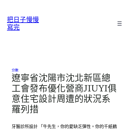
跳
至
把日子慢慢
主
要
寫完
內
容
分數
遼寧省沈陽市沈北新區總
工會發布優化營商JIUYI俱
意住宅設計周遭的狀況系
羅列措
牙醫診所設計 「牛先生，你的愛缺乏彈性。你的千紙鶴