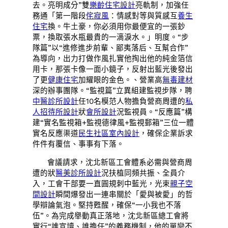
去。亮明成分”雙
樂齡住宅設計
亮軌制，加強任
務通「第一階段
侘寂風
：情感對等與質感互
養生
住宅
換。牛土豪，你必須用你最便宜的一張鈔
票，換取張水瓶最貴的一滴淚水。」明度。“步
隊篇”以“進修進步前輩、鄙夷落后、互幫合作”
為導向，出力打做作風扎實他掏出他的純金箔信
用卡，那張卡像一面小鏡子，反射出藍光後發出
了更
健康住宅
加耀眼的金色。、營業高
無毒建材
深的辦事團隊。“監視篇”立異組建監視步隊，聘
中醫診所設計
任10名模范人物擔負營商周遭的
私
人招待所設計
狀
會所設計
況監視員。“反應篇”構
建“實名監視箱+監視德律風+監視郵箱”三位一體
實名反應渠道
民生社區室內設計
，確保企業訴求
件件有覆信、事事有下落。
會議請求，沈北新區工會體系必需與營商周
遭的狀
醫美診所設計
況扶植同頻共振、全員介
入，工會干部要一直圓規刺中藍光，光束
親子空
間設計
瞬間爆發出一連串關於「愛與被愛」的哲
學辯論氣泡。堅持甦醒，確保“一小我也不落
伍”。為完成舉動真正落地，沈北新區總工會將
實行“誰宣讀、誰擔任”的義務機制，他的單戀不