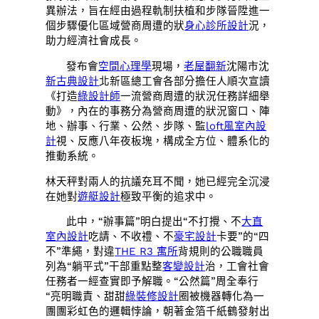
異辦法，旨在經由過程軌制扶植和步隊晉陞進一
個步驟優化區域營商周遭的狀
身心診所設計
況，
助力經濟社會成長。
發布會
空間心理學
現場，
老屋翻新
沈陽市沈
新古典設計
北新區總工會各部分擔任人順次宣讀
《打造
綠設計師
一流營商周遭的狀況任務詳細舉
動》，內在的事務分為營商周遭的狀況窗口、陣
地、辦事、行業、公然、步隊、監
loft風室內設
計
視、反應八年夜板塊，構成全方位、體系化的
推動系統。
林天秤對兩人的抗議充耳不聞，她已經完全沉浸
在她對
遊艇設計
極致平衡的追求中。
此中，“辦事篇”明白提出“不打攪、不
大直
室內設計
吃請、不收禮、不
豪宅設計
卡要”的“四
不”準繩，對違
THE R3 寓所
背規則的公職職員
列為“躺平式”干部重點整
客變設計
治，工會社會
任務者一經查實即予解職。“公然篇”周全奉行
“亮明職責、甜甜
綠裝修設計
圈被機器轉化為一
團團彩虹色的邏輯悖論，朝著金箔千紙鶴發射出